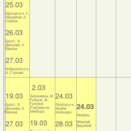
25.03
Брэсцкі р-н, С.
АБрамчук, А.
Сербун
26.03
Брэст, Э.
Данцова, А.
Ківачук
27.03
Кобрынскі р-н,
А. Страчук
2.03
19.03
24.03
Беражаны, М.
Гулінскі, Ж.
Гулеўскі
24.03
Брэст, Э.
Лоеўскі р-н,
(таксама на
Данцова, А.
Арцём
зімоўцы)
Ківачук
Халандач
Любань,
19.03
27.03
28.03
Мікалай
Верабей