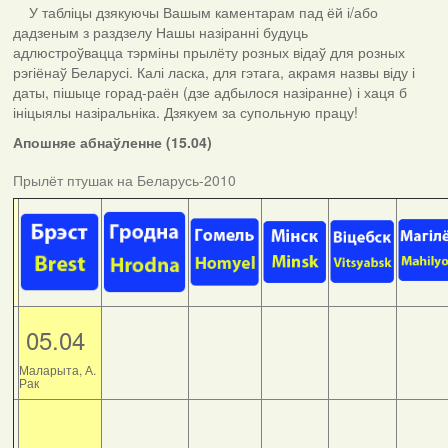
У табліцы дзякуючы Вашым каментарам пад ёй і/або
дадзеным з раздзелу Нашы назіранні будуць
адлюстроўвацца тэрміны прылёту розных відаў для розных
рэгіёнаў Беларусі. Калі ласка, для гэтага, акрамя назвы віду і
даты, пішыце горад-раён (дзе адбылося назіранне) і хаця б
ініцыялы назіральніка. Дзякуем за супольную працу!
Апошняе абнаўленне (15.04)
Прылёт птушак на Беларусь-2010
05.04
Маларыта, А.
Рак