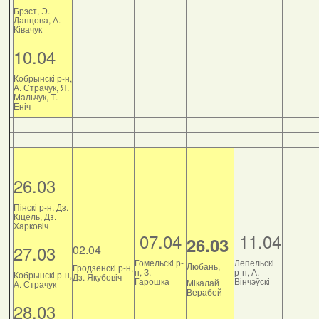
Брэст, Э.
Данцова, А.
Ківачук
10.04
Кобрынскі р-н,
А. Страчук, Я.
Мальчук, Т.
Еніч
26.03
Пінскі р-н, Дз.
Кіцель, Дз.
Харковіч
07.04
11.04
26.03
27.03
02.04
Гомельскі р-
Лепельскі
Любань,
Гродзенскі р-н,
н, З.
р-н, А.
Кобрынскі р-н,
Дз. Якубовіч
Гарошка
Вінчэўскі
Мікалай
А. Страчук
Верабей
28.03