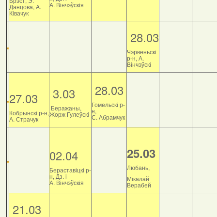
Брэст, Э.
А. Вінчэўскія
Данцова, А.
Ківачук
28.03
Чэрвеньскі
р-н, А.
Вінчэўскі
28.03
3.03
27.03
Гомельскі р-
Беражаны,
н,
Кобрынскі р-н,
Жорж Гулеўскі
С. Абрамчук
А. Страчук
25.03
02.04
Любань,
Бераставіцкі р-
н, Дз. і
Мікалай
А. Вінчэўскія
Верабей
21.03