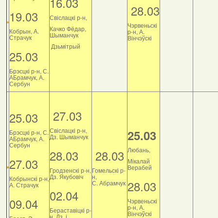
16.03
28.03
19.03
Свіслацкі р-н,
Чэрвеньскі
Качко Фёдар,
Кобрын, А.
р-н, А.
Шыманчук
Страчук
Вінчэўскі
Дзьмітрый
25.03
Брэсцкі р-н, С.
АБрамчук, А.
Сербун
27.03
25.03
Свіслацкі р-н,
25.03
Брэсцкі р-н, С.
Дз. Шыманчук
АБрамчук, А.
Сербун
Любань,
28.03
28.03
27.03
Мікалай
Верабей
Гродзенскі р-н,
Гомельскі р-
Дз. Якубовіч
н,
Кобрынскі р-н,
28.03
С. Абрамчук
А. Страчук
02.04
09.04
Чэрвеньскі
р-н, А.
Бераставіцкі р-
Вінчэўскі
н, Дз. і