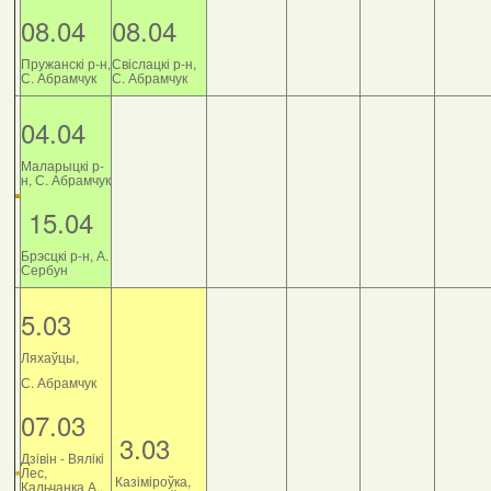
08.04
08.04
Пружанскі р-н,
Свіслацкі р-н,
С. Абрамчук
С. Абрамчук
04.04
Маларыцкі р-
н, С. Абрамчук
15.04
Брэсцкі р-н, А.
Сербун
5.03
Ляхаўцы,
С. Абрамчук
07.03
3.03
Дзiвiн - Вялiкi
Лес,
Казіміроўка,
Кальчанка А.,