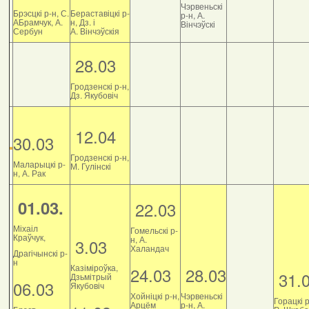
Чэрвеньскі
Брэсцкі р-н, С.
Бераставіцкі р-
р-н, А.
АБрамчук, А.
н, Дз. і
Вінчэўскі
Сербун
А. Вінчэўскія
28.03
Гродзенскі р-н,
Дз. Якубовіч
12.04
30.03
Гродзенскі р-н,
Маларыцкі р-
М. Гулінскі
н, А. Рак
01.03.
22.03
Міхаіл
Гомельскі р-
Краўчук,
н, А.
3.03
Халандач
Драгічынскі р-
н
Казіміроўка,
24.03
28.03
31.
Дзьмітрый
06.03
Якубовіч
Хойніцкі р-н,
Чэрвеньскі
Горацкі р
Арцём
р-н, А.