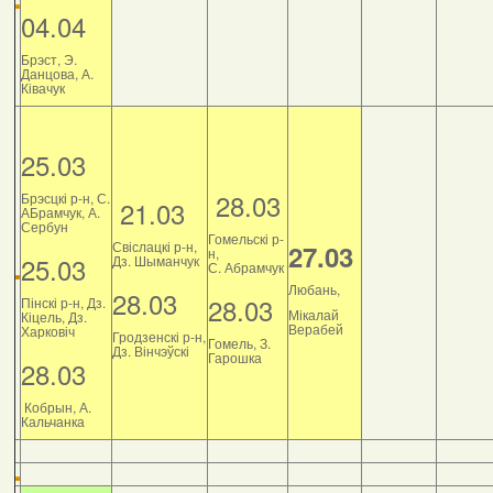
04.04
Брэст, Э.
Данцова, А.
Ківачук
25.03
28.03
Брэсцкі р-н, С.
21.03
АБрамчук, А.
Сербун
Гомельскі р-
Свіслацкі р-н,
27.03
н,
25.03
Дз. Шыманчук
С. Абрамчук
Любань,
28.03
28.03
Пінскі р-н, Дз.
Мікалай
Кіцель, Дз.
Верабей
Харковіч
Гродзенскі р-н,
Гомель, З.
Дз. Вінчэўскі
Гарошка
28.03
Кобрын, А.
Кальчанка