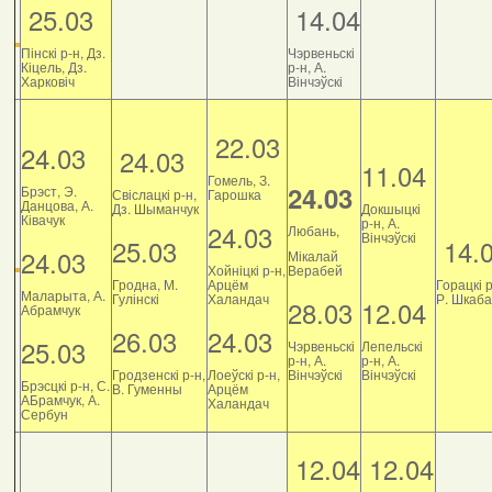
25.03
14.04
Пінскі р-н, Дз.
Чэрвеньскі
Кіцель, Дз.
р-н, А.
Харковіч
Вінчэўскі
22.03
24.03
24.03
11.04
Гомель, З.
24.03
Брэст, Э.
Свіслацкі р-н,
Гарошка
Данцова, А.
Дз. Шыманчук
Докшыцкі
Ківачук
р-н, А.
24.03
Любань,
Вінчэўскі
25.03
14.
24.03
Мікалай
Хойніцкі р-н,
Верабей
Гродна, М.
Арцём
Горацкі р
Маларыта, А.
Гулінскі
Халандач
Р. Шкаб
28.03
12.04
Абрамчук
26.03
24.03
25.03
Чэрвеньскі
Лепельскі
р-н, А.
р-н, А.
Гродзенскі р-н,
Лоеўскі р-н,
Вінчэўскі
Вінчэўскі
Брэсцкі р-н, С.
В. Гуменны
Арцём
АБрамчук, А.
Халандач
Сербун
12.04
12.04