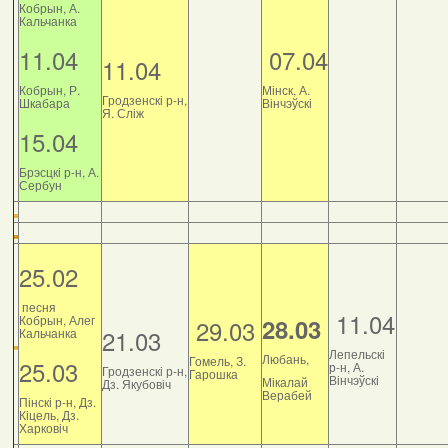
Кобрын, А.
Кальчанка
11.04
07.04
11.04
Кобрын, Р.
Мінск, А.
Гродзенскі р-н,
Шкабара
Вінчэўскі
Я. Сліж
15.04
Брэсцкі р-н, А.
Сербун
25.02
песня
11.04
Кобрын, Алег
28.03
29.03
21.03
Кальчанка
Лепельскі
Любань,
Гомель, З.
25.03
р-н, А.
Гродзенскі р-н,
Гарошка
Вінчэўскі
Мікалай
Дз. Якубовіч
Верабей
Пінскі р-н, Дз.
Кіцель, Дз.
Харковіч