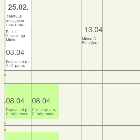
25.02.
заняццё
гнездавой
тэрыторыі,
13.04
Брэст,
Аляксандр
Мінск, А.
Мініч
Вінчэўскі
03.04
Кобрынскі р-н,
А. Страчук
08.04
08.04
Пружанскі р-н,
Свіслацкі р-н,
С. Абрамчук
С. Абрамчук