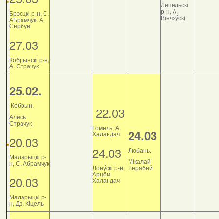
Лепельскі
р-н, А.
Брэсцкі р-н, С.
Вінчэўскі
АБрамчук, А.
Сербун
27.03
Кобрынскі р-н,
А. Страчук
25.02.
Кобрын,
22.03
Алесь
Страчук
Гомель, А.
24.03
Халандач
20.03
24.03
Любань,
Маларыцкі р-
Мікалай
н, С. Абрамчук
Лоеўскі р-н,
Верабей
Арцём
20.03
Халандач
Маларыцкі р-
н, Дз. Кіцель