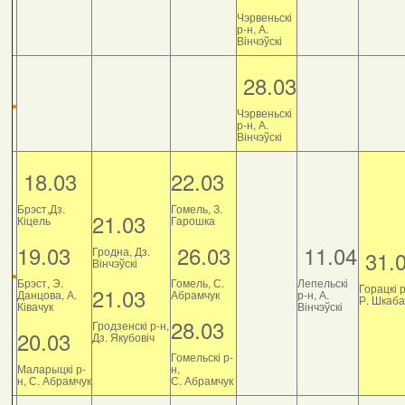
Чэрвеньскі
р-н, А.
Вінчэўскі
28.03
Чэрвеньскі
р-н, А.
Вінчэўскі
18.03
22.03
Брэст,Дз.
Гомель, З.
21.03
Кіцель
Гарошка
19.03
26.03
11.04
Гродна, Дз.
31.
Вінчэўскі
Брэст, Э.
Гомель, С.
Лепельскі
Горацкі р
21.03
Данцова, А.
Абрамчук
р-н, А.
Р. Шкаб
Ківачук
Вінчэўскі
28.03
Гродзенскі р-н,
20.03
Дз. Якубовіч
Гомельскі р-
Маларыцкі р-
н,
н, С. Абрамчук
С. Абрамчук