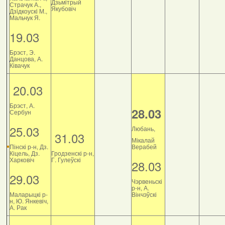
Дзьмітрый
Страчук А.,
Якубовіч
Дзiдкоускi М.,
Мальчук Я.
19.03
Брэст, Э.
Данцова, А.
Ківачук
20.03
Брэст, А.
28.03
Сербун
25.03
Любань,
31.03
Мікалай
Пінскі р-н, Дз.
Верабей
Кіцель, Дз.
Гродзенскі р-н,
Харковіч
Г. Гулеўскі
28.03
29.03
Чэрвеньскі
р-н, А.
Маларыцкі р-
Вінчэўскі
н, Ю. Янкевіч,
А. Рак