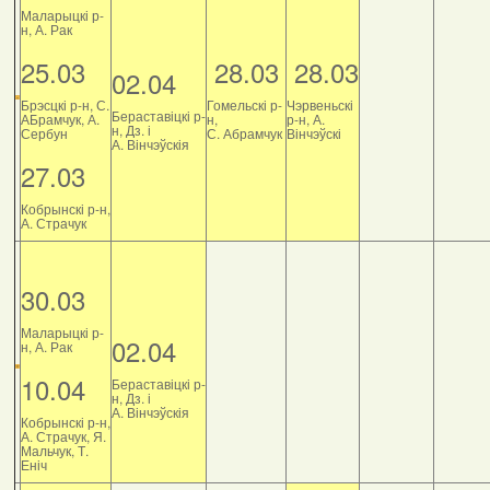
Маларыцкі р-
н, А. Рак
25.03
28.03
28.03
02.04
Брэсцкі р-н, С.
Гомельскі р-
Чэрвеньскі
Бераставіцкі р-
АБрамчук, А.
н,
р-н, А.
н, Дз. і
Сербун
С. Абрамчук
Вінчэўскі
А. Вінчэўскія
27.03
Кобрынскі р-н,
А. Страчук
30.03
Маларыцкі р-
02.04
н, А. Рак
10.04
Бераставіцкі р-
н, Дз. і
А. Вінчэўскія
Кобрынскі р-н,
А. Страчук, Я.
Мальчук, Т.
Еніч