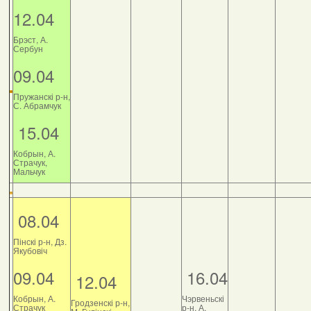
12.04
Брэст, А.
Сербун
09.04
Пружанскі р-н,
С. Абрамчук
15.04
Кобрын, А.
Страчук,
Мальчук
08.04
Пінскі р-н, Дз.
Якубовіч
09.04
16.04
12.04
Кобрын, А.
Чэрвеньскі
Гродзенскі р-н,
Страчук
р-н, А.