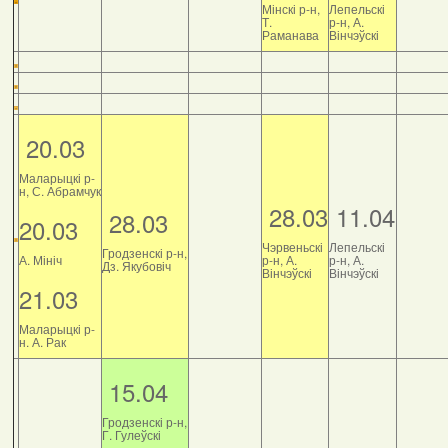
Мінскі р-н,
Лепельскі
Т.
р-н, А.
Раманава
Вінчэўскі
20.03
Маларыцкі р-
н, С. Абрамчук
28.03
11.04
28.03
20.03
Чэрвеньскі
Лепельскі
Гродзенскі р-н,
А. Мініч
р-н, А.
р-н, А.
Дз. Якубовіч
Вінчэўскі
Вінчэўскі
21.03
Маларыцкі р-
н. А. Рак
15.04
Гродзенскі р-н,
Г. Гулеўскі