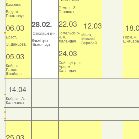
Каменец,
Гомель, З.
Вадзім
Гарошка
Пракапчук
22.03
28.02.
12.03
06.03
18.
Гомельскі р-
Свіслацкі р-н,
Мінск,
Брэст,
н, А.
Горкі, Р.
Мікалай
Дзьмітры
Халандач
Шкабара
Верабей
Э. Данцова
Шыманчук
24.03
05.03
Хойніцкі р-н,
Кобрын,
Арцём
Раман
Халандач
Шкабара
14.04
Кобрын, А.
Кальчанка
25.03