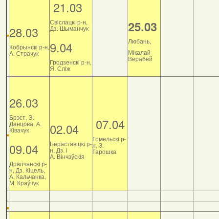
21.03
Свіслацкі р-н,
25.03
28.03
Дз. Шыманчук
Любань,
9.04
Кобрынскі р-н,
Мікалай
А. Страчук
Верабей
Гродзенскі р-н,
Я. Сліж
26.03
Брэст, Э.
07.04
Данцова, А.
02.04
Ківачук
Гомельскі р-
Бераставіцкі р-
09.04
н, З.
н, Дз. і
Гарошка
А. Вінчэўскія
Драгічанскі р-
н, Дз. Кіцель,
А. Кальчанка,
М. Краўчук