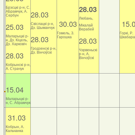
28.03
Брэсцкі р-н, С.
АБрамчук, А.
28.03
Сербун
Любань,
30.03
15.
Свіслацкі р-н,
25.03
Мікалай
Дз. Шыманчук
Верабей
Гомель, З.
Горкі, Р.
Маларыцкі р-
28.03
Гарошка
Шкабара
28.03
н, Дз. Кіцель,
Дз. Харковіч
Гродзенскі р-н,
Чэрвеньскі
Дз. Вінчэўскі
28.03
р-н, А.
Вінчэўскі
Кобрынскі р-н,
А. Страчук
15.04
Маларыцкі р-
н, С. Абрамчук
31.03
Кобрын, А.
Кальчанка