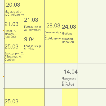
20.03
Маларыцкі р-
н, С. Абрамчук
21.03
21.03
28.03
24.03
Гродзенскі р-н,
Дз. Якубовіч
Брэст, А.
Гомельскі р-
Любань,
Ківачук, Э.
н,
9.04
Данцова.
С. Абрамчук
Мікалай
Верабей
25.03
Гродзенскі р-н,
Я. Сліж
Брэсцкі р-н, С.
АБрамчук, А.
Сербун
14.04
Чэрвеньскі
р-н, А.
Вінчэўскі
25.03