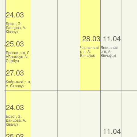
24.03
Брэст, Э.
Данцова, А.
Ківачук
28.03
11.04
25.03
Чэрвеньскі
Лепельскі
р-н, А.
р-н, А.
Брэсцкі р-н, С.
Вінчэўскі
Вінчэўскі
АБрамчук, А.
Сербун
27.03
Кобрынскі р-н,
А. Страчук
24.03
Брэст, Э.
Данцова, А.
Ківачук
11.04
25.03