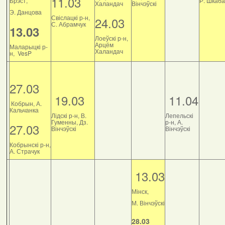
11.03
Брэст,
Р. Шкаб
Халандач
Вінчэўскі
Э. Данцова
Свіслацкі р-н,
24.03
С. Абрамчук
13.03
Лоеўскі р-н,
Арцём
Маларыцкі р-
Халандач
н, VesP
27.03
19.03
11.04
Кобрын, А.
Кальчанка
Лідскі р-н, В.
Лепельскі
Гуменны, Дз.
р-н, А.
27.03
Вінчэўскі
Вінчэўскі
Кобрынскі р-н,
А. Страчук
13.03
Мінск,
М. Вінчэўскі
28.03