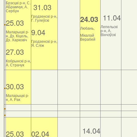
Брэсцкі р-н, С.
31.03
АБрамчук, А.
Сербун
11.04
Гродзенскі р-н,
24.03
25.03
Г. Гулеўскі
Лепельскі
Любань,
9.04
р-н, А.
Маларыцкі р-
Вінчэўскі
Мікалай
н, Дз. Кіцель,
Верабей
Дз. Харковіч
Гродзенскі р-н,
Я. Сліж
27.03
Кобрынскі р-н,
А. Страчук
30.03
Маларыцкі р-
н, А. Рак
14.04
25.03
02.04