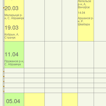
Лепельскі
р-н, А.
20.03
Вінчэўскі
14.04
Маларыцкі р-
н, С. Абрамчук
Аршанскі р-
н, Р.
Шкабара
19.03
Кобрын, А.
Страчук
11.04
Пружанскі р-н,
С. Абрамчук
05.04