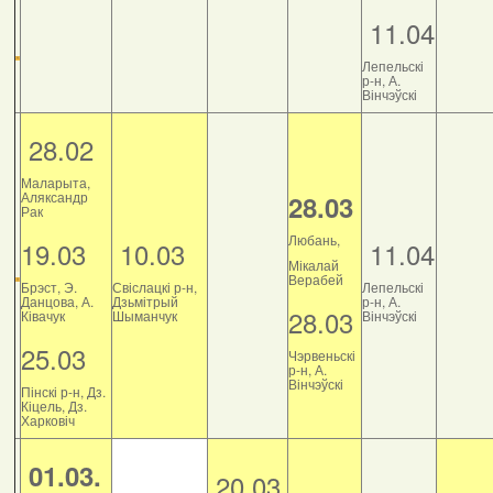
11.04
Лепельскі
р-н, А.
Вінчэўскі
28.02
Маларыта,
Аляксандр
28.03
Рак
Любань,
19.03
10.03
11.04
Мікалай
Верабей
Брэст, Э.
Свіслацкі р-н,
Лепельскі
Данцова, А.
Дзьмітрый
р-н, А.
28.03
Ківачук
Шыманчук
Вінчэўскі
25.03
Чэрвеньскі
р-н, А.
Вінчэўскі
Пінскі р-н, Дз.
Кіцель, Дз.
Харковіч
01.03.
20.03