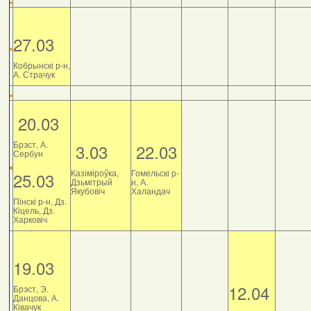
27.03
Кобрынскі р-н,
А. Страчук
20.03
Брэст, А.
3.03
22.03
Сербун
Казіміроўка,
Гомельскі р-
25.03
Дзьмітрый
н, А.
Якубовіч
Халандач
Пінскі р-н, Дз.
Кіцель, Дз.
Харковіч
19.03
12.04
Брэст, Э.
Данцова, А.
Ківачук