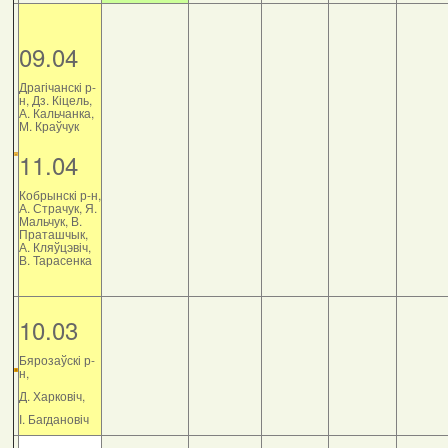
09.04
Драгічанскі р-
н, Дз. Кіцель,
А. Кальчанка,
М. Краўчук
11.04
Кобрынскі р-н,
А. Страчук, Я.
Мальчук, В.
Праташчык,
А. Кляўцэвіч,
В. Тарасенка
10.03
Бярозаўскі р-
н,
Д. Харковіч,
І. Багдановіч