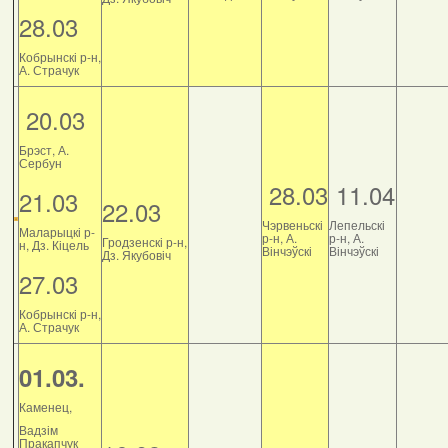
28.03
Кобрынскі р-н,
А. Страчук
20.03
Брэст, А.
Сербун
28.03
11.04
21.03
22.03
Чэрвеньскі
Лепельскі
Маларыцкі р-
р-н, А.
р-н, А.
Гродзенскі р-н,
н, Дз. Кіцель
Вінчэўскі
Вінчэўскі
Дз. Якубовіч
27.03
Кобрынскі р-н,
А. Страчук
01.03.
Каменец,
Вадзім
Пракапчук