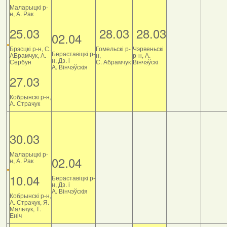
Маларыцкі р-
н, А. Рак
25.03
28.03
28.03
02.04
Брэсцкі р-н, С.
Гомельскі р-
Чэрвеньскі
Бераставіцкі р-
АБрамчук, А.
н,
р-н, А.
н, Дз. і
Сербун
С. Абрамчук
Вінчэўскі
А. Вінчэўскія
27.03
Кобрынскі р-н,
А. Страчук
30.03
Маларыцкі р-
02.04
н, А. Рак
10.04
Бераставіцкі р-
н, Дз. і
А. Вінчэўскія
Кобрынскі р-н,
А. Страчук, Я.
Мальчук, Т.
Еніч