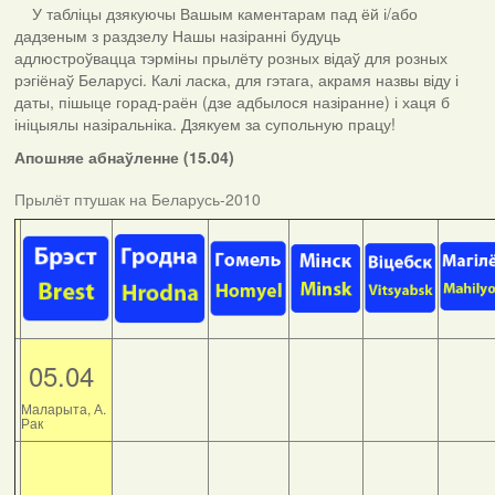
У табліцы дзякуючы Вашым каментарам пад ёй і/або
дадзеным з раздзелу Нашы назіранні будуць
адлюстроўвацца тэрміны прылёту розных відаў для розных
рэгіёнаў Беларусі. Калі ласка, для гэтага, акрамя назвы віду і
даты, пішыце горад-раён (дзе адбылося назіранне) і хаця б
ініцыялы назіральніка. Дзякуем за супольную працу!
Апошняе абнаўленне (15.04)
Прылёт птушак на Беларусь-2010
05.04
Маларыта, А.
Рак