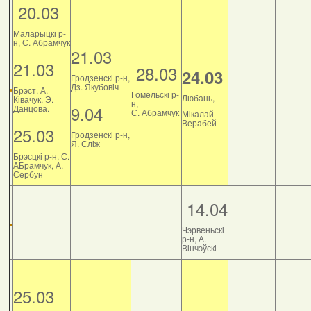
20.03
Маларыцкі р-
н, С. Абрамчук
21.03
21.03
28.03
24.03
Гродзенскі р-н,
Дз. Якубовіч
Брэст, А.
Гомельскі р-
Любань,
Ківачук, Э.
н,
9.04
Данцова.
С. Абрамчук
Мікалай
Верабей
25.03
Гродзенскі р-н,
Я. Сліж
Брэсцкі р-н, С.
АБрамчук, А.
Сербун
14.04
Чэрвеньскі
р-н, А.
Вінчэўскі
25.03