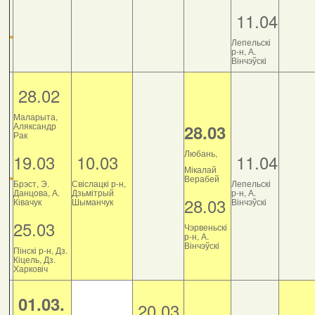
11.04
Лепельскі
р-н, А.
Вінчэўскі
28.02
Маларыта,
Аляксандр
28.03
Рак
Любань,
19.03
10.03
11.04
Мікалай
Верабей
Брэст, Э.
Свіслацкі р-н,
Лепельскі
Данцова, А.
Дзьмітрый
р-н, А.
28.03
Ківачук
Шыманчук
Вінчэўскі
25.03
Чэрвеньскі
р-н, А.
Вінчэўскі
Пінскі р-н, Дз.
Кіцель, Дз.
Харковіч
01.03.
20.03