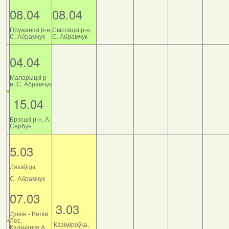
08.04
08.04
Пружанскі р-н,
Свіслацкі р-н,
С. Абрамчук
С. Абрамчук
04.04
Маларыцкі р-
н, С. Абрамчук
15.04
Брэсцкі р-н, А.
Сербун
5.03
Ляхаўцы,
С. Абрамчук
07.03
3.03
Дзiвiн - Вялiкi
Лес,
Казіміроўка,
Кальчанка А.,