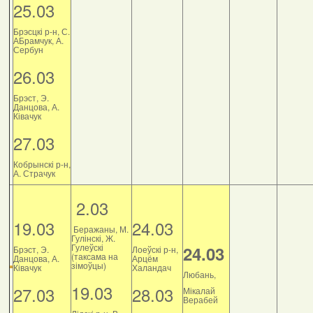
25.03
Брэсцкі р-н, С.
АБрамчук, А.
Сербун
26.03
Брэст, Э.
Данцова, А.
Ківачук
27.03
Кобрынскі р-н,
А. Страчук
2.03
19.03
24.03
Беражаны, М.
Гулінскі, Ж.
Гулеўскі
24.03
Брэст, Э.
Лоеўскі р-н,
(таксама на
Данцова, А.
Арцём
зімоўцы)
Ківачук
Халандач
Любань,
19.03
27.03
28.03
Мікалай
Верабей