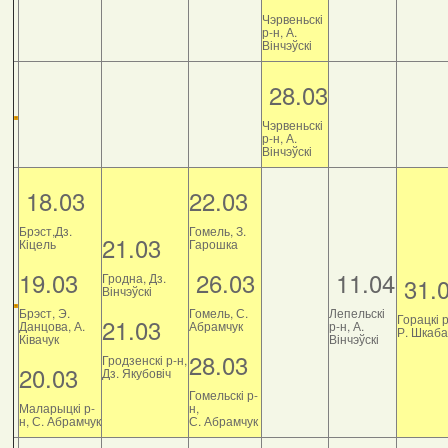
Чэрвеньскі
р-н, А.
Вінчэўскі
28.03
Чэрвеньскі
р-н, А.
Вінчэўскі
18.03
22.03
Брэст,Дз.
Гомель, З.
21.03
Кіцель
Гарошка
19.03
26.03
11.04
Гродна, Дз.
31.
Вінчэўскі
Брэст, Э.
Гомель, С.
Лепельскі
Горацкі р
21.03
Данцова, А.
Абрамчук
р-н, А.
Р. Шкаб
Ківачук
Вінчэўскі
28.03
Гродзенскі р-н,
20.03
Дз. Якубовіч
Гомельскі р-
Маларыцкі р-
н,
н, С. Абрамчук
С. Абрамчук