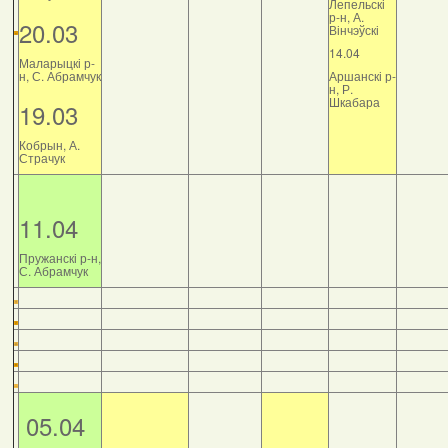
Лепельскі
р-н, А.
20.03
Вінчэўскі
14.04
Маларыцкі р-
н, С. Абрамчук
Аршанскі р-
н, Р.
Шкабара
19.03
Кобрын, А.
Страчук
11.04
Пружанскі р-н,
С. Абрамчук
05.04