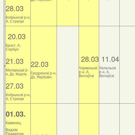
28.03
Кобрынскі р-н,
А. Страчук
20.03
Брэст, А.
Сербун
28.03
11.04
21.03
22.03
Чэрвеньскі
Лепельскі
Маларыцкі р-
р-н, А.
р-н, А.
Гродзенскі р-н,
н, Дз. Кіцель
Вінчэўскі
Вінчэўскі
Дз. Якубовіч
27.03
Кобрынскі р-н,
А. Страчук
01.03.
Каменец,
Вадзім
Пракапчук