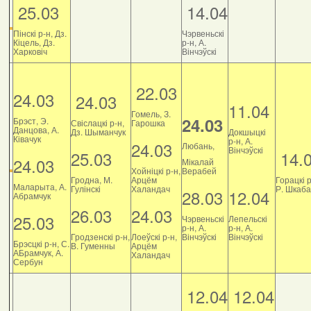
25.03
14.04
Пінскі р-н, Дз.
Чэрвеньскі
Кіцель, Дз.
р-н, А.
Харковіч
Вінчэўскі
22.03
24.03
24.03
11.04
Гомель, З.
24.03
Брэст, Э.
Свіслацкі р-н,
Гарошка
Данцова, А.
Дз. Шыманчук
Докшыцкі
Ківачук
р-н, А.
24.03
Любань,
Вінчэўскі
25.03
14.
24.03
Мікалай
Хойніцкі р-н,
Верабей
Гродна, М.
Арцём
Горацкі р
Маларыта, А.
Гулінскі
Халандач
Р. Шкаб
28.03
12.04
Абрамчук
26.03
24.03
25.03
Чэрвеньскі
Лепельскі
р-н, А.
р-н, А.
Гродзенскі р-н,
Лоеўскі р-н,
Вінчэўскі
Вінчэўскі
Брэсцкі р-н, С.
В. Гуменны
Арцём
АБрамчук, А.
Халандач
Сербун
12.04
12.04