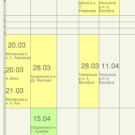
Мінскі р-н,
Лепельскі
Т.
р-н, А.
Раманава
Вінчэўскі
20.03
Маларыцкі р-
н, С. Абрамчук
28.03
11.04
28.03
20.03
Чэрвеньскі
Лепельскі
Гродзенскі р-н,
А. Мініч
р-н, А.
р-н, А.
Дз. Якубовіч
Вінчэўскі
Вінчэўскі
21.03
Маларыцкі р-
н. А. Рак
15.04
Гродзенскі р-н,
Г. Гулеўскі