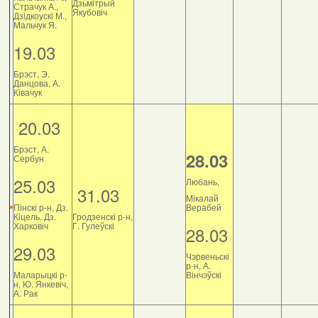
Дзьмітрый
Страчук А.,
Якубовіч
Дзiдкоускi М.,
Мальчук Я.
19.03
Брэст, Э.
Данцова, А.
Ківачук
20.03
Брэст, А.
28.03
Сербун
25.03
Любань,
31.03
Мікалай
Пінскі р-н, Дз.
Верабей
Кіцель, Дз.
Гродзенскі р-н,
Харковіч
Г. Гулеўскі
28.03
29.03
Чэрвеньскі
р-н, А.
Маларыцкі р-
Вінчэўскі
н, Ю. Янкевіч,
А. Рак