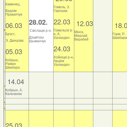
Каменец,
Гомель, З.
Вадзім
Гарошка
Пракапчук
22.03
28.02.
12.03
06.03
18.
Гомельскі р-
Свіслацкі р-н,
Мінск,
Брэст,
н, А.
Горкі, Р.
Мікалай
Дзьмітры
Халандач
Шкабара
Верабей
Э. Данцова
Шыманчук
24.03
05.03
Хойніцкі р-н,
Кобрын,
Арцём
Раман
Халандач
Шкабара
14.04
Кобрын, А.
Кальчанка
25.03