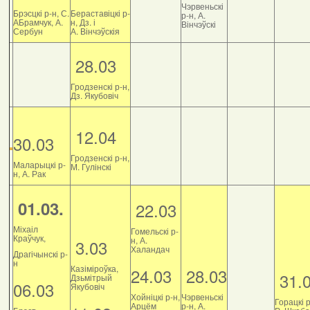
Чэрвеньскі
Брэсцкі р-н, С.
Бераставіцкі р-
р-н, А.
АБрамчук, А.
н, Дз. і
Вінчэўскі
Сербун
А. Вінчэўскія
28.03
Гродзенскі р-н,
Дз. Якубовіч
12.04
30.03
Гродзенскі р-н,
Маларыцкі р-
М. Гулінскі
н, А. Рак
01.03.
22.03
Міхаіл
Гомельскі р-
Краўчук,
н, А.
3.03
Халандач
Драгічынскі р-
н
Казіміроўка,
24.03
28.03
31.
Дзьмітрый
06.03
Якубовіч
Хойніцкі р-н,
Чэрвеньскі
Горацкі р
Арцём
р-н, А.