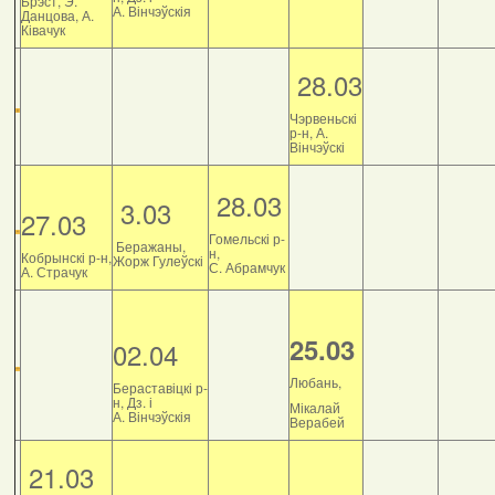
Брэст, Э.
А. Вінчэўскія
Данцова, А.
Ківачук
28.03
Чэрвеньскі
р-н, А.
Вінчэўскі
28.03
3.03
27.03
Гомельскі р-
Беражаны,
н,
Кобрынскі р-н,
Жорж Гулеўскі
С. Абрамчук
А. Страчук
25.03
02.04
Любань,
Бераставіцкі р-
н, Дз. і
Мікалай
А. Вінчэўскія
Верабей
21.03