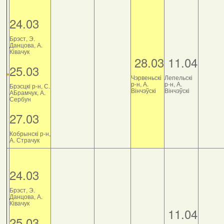
24.03
Брэст, Э.
Данцова, А.
Ківачук
28.03
11.04
25.03
Чэрвеньскі
Лепельскі
р-н, А.
р-н, А.
Брэсцкі р-н, С.
Вінчэўскі
Вінчэўскі
АБрамчук, А.
Сербун
27.03
Кобрынскі р-н,
А. Страчук
24.03
Брэст, Э.
Данцова, А.
Ківачук
11.04
25.03