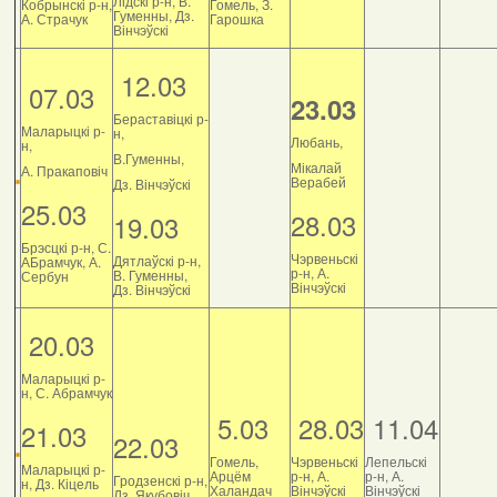
Лідскі р-н, В.
Кобрынскі р-н,
Гомель, З.
Гуменны, Дз.
А. Страчук
Гарошка
Вінчэўскі
12.03
07.03
23.03
Бераставіцкі р-
Маларыцкі р-
н,
Любань,
н,
В.Гуменны,
Мікалай
А. Пракаповіч
Верабей
Дз. Вінчэўскі
25.03
28.03
19.03
Брэсцкі р-н, С.
Чэрвеньскі
Дятлаўскі р-н,
АБрамчук, А.
р-н, А.
В. Гуменны,
Сербун
Вінчэўскі
Дз. Вінчэўскі
20.03
Маларыцкі р-
н, С. Абрамчук
5.03
28.03
11.04
21.03
22.03
Гомель,
Чэрвеньскі
Лепельскі
Маларыцкі р-
Арцём
р-н, А.
р-н, А.
Гродзенскі р-н,
н, Дз. Кіцель
Халандач
Вінчэўскі
Вінчэўскі
Дз. Якубовіч