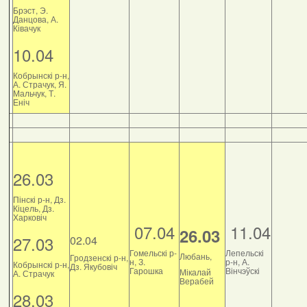
Брэст, Э.
Данцова, А.
Ківачук
10.04
Кобрынскі р-н,
А. Страчук, Я.
Мальчук, Т.
Еніч
26.03
Пінскі р-н, Дз.
Кіцель, Дз.
Харковіч
07.04
11.04
26.03
27.03
02.04
Гомельскі р-
Лепельскі
Любань,
Гродзенскі р-н,
н, З.
р-н, А.
Кобрынскі р-н,
Дз. Якубовіч
Гарошка
Вінчэўскі
Мікалай
А. Страчук
Верабей
28.03