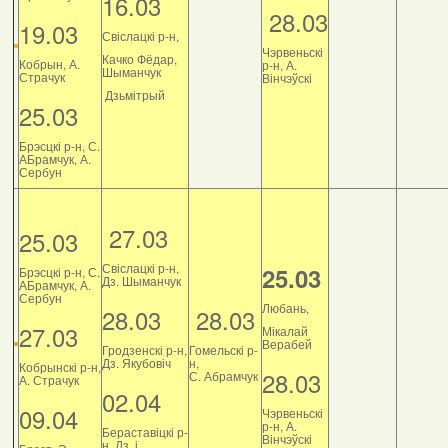
16.03
28.03
19.03
Свіслацкі р-н,
Чэрвеньскі
Качко Фёдар,
Кобрын, А.
р-н, А.
Шыманчук
Страчук
Вінчэўскі
Дзьмітрый
25.03
Брэсцкі р-н, С.
АБрамчук, А.
Сербун
27.03
25.03
Свіслацкі р-н,
25.03
Брэсцкі р-н, С.
Дз. Шыманчук
АБрамчук, А.
Сербун
Любань,
28.03
28.03
27.03
Мікалай
Верабей
Гродзенскі р-н,
Гомельскі р-
Дз. Якубовіч
н,
Кобрынскі р-н,
28.03
С. Абрамчук
А. Страчук
02.04
09.04
Чэрвеньскі
р-н, А.
Бераставіцкі р-
Вінчэўскі
н, Дз. і