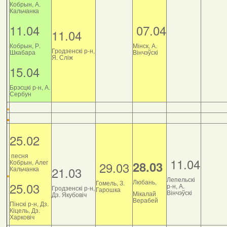
Кобрын, А.
Кальчанка
11.04
07.04
11.04
Кобрын, Р.
Мінск, А.
Гродзенскі р-н,
Шкабара
Вінчэўскі
Я. Сліж
15.04
Брэсцкі р-н, А.
Сербун
25.02
песня
11.04
Кобрын, Алег
28.03
29.03
21.03
Кальчанка
Лепельскі
Любань,
Гомель, З.
25.03
р-н, А.
Гродзенскі р-н,
Гарошка
Вінчэўскі
Мікалай
Дз. Якубовіч
Верабей
Пінскі р-н, Дз.
Кіцель, Дз.
Харковіч