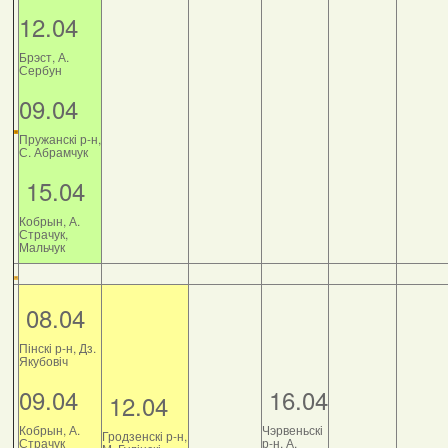
12.04
Брэст, А.
Сербун
09.04
Пружанскі р-н,
С. Абрамчук
15.04
Кобрын, А.
Страчук,
Мальчук
08.04
Пінскі р-н, Дз.
Якубовіч
09.04
16.04
12.04
Кобрын, А.
Чэрвеньскі
Гродзенскі р-н,
Страчук
р-н, А.