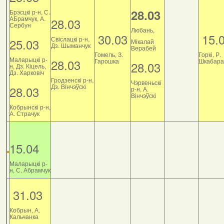
28.03
Брэсцкі р-н, С.
АБрамчук, А.
28.03
Сербун
Любань,
30.03
15.
Свіслацкі р-н,
25.03
Мікалай
Дз. Шыманчук
Верабей
Гомель, З.
Горкі, Р.
Маларыцкі р-
28.03
Гарошка
Шкабара
28.03
н, Дз. Кіцель,
Дз. Харковіч
Гродзенскі р-н,
Чэрвеньскі
Дз. Вінчэўскі
28.03
р-н, А.
Вінчэўскі
Кобрынскі р-н,
А. Страчук
15.04
Маларыцкі р-
н, С. Абрамчук
31.03
Кобрын, А.
Кальчанка