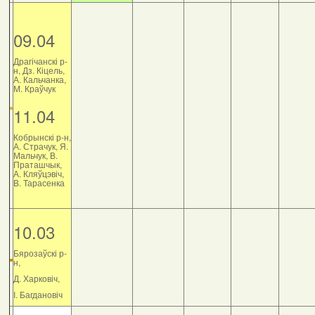
09.04
Драгічанскі р-
н, Дз. Кіцель,
А. Кальчанка,
М. Краўчук
11.04
Кобрынскі р-н,
А. Страчук, Я.
Мальчук, В.
Праташчык,
А. Кляўцэвіч,
В. Тарасенка
10.03
Бярозаўскі р-
н,
Д. Харковіч,
І. Багдановіч