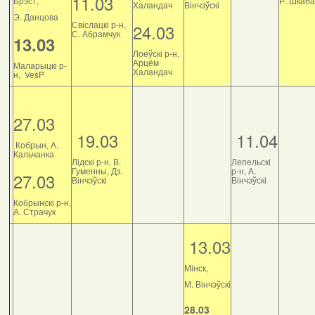
11.03
Брэст,
Р. Шкаб
Халандач
Вінчэўскі
Э. Данцова
Свіслацкі р-н,
24.03
С. Абрамчук
13.03
Лоеўскі р-н,
Арцём
Маларыцкі р-
Халандач
н, VesP
27.03
19.03
11.04
Кобрын, А.
Кальчанка
Лідскі р-н, В.
Лепельскі
Гуменны, Дз.
р-н, А.
27.03
Вінчэўскі
Вінчэўскі
Кобрынскі р-н,
А. Страчук
13.03
Мінск,
М. Вінчэўскі
28.03