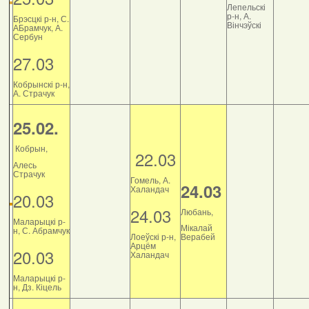
Лепельскі
р-н, А.
Брэсцкі р-н, С.
Вінчэўскі
АБрамчук, А.
Сербун
27.03
Кобрынскі р-н,
А. Страчук
25.02.
Кобрын,
22.03
Алесь
Страчук
Гомель, А.
24.03
Халандач
20.03
24.03
Любань,
Маларыцкі р-
Мікалай
н, С. Абрамчук
Лоеўскі р-н,
Верабей
Арцём
20.03
Халандач
Маларыцкі р-
н, Дз. Кіцель