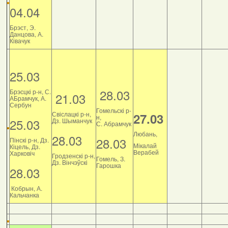
04.04
Брэст, Э.
Данцова, А.
Ківачук
25.03
28.03
Брэсцкі р-н, С.
21.03
АБрамчук, А.
Сербун
Гомельскі р-
Свіслацкі р-н,
27.03
н,
25.03
Дз. Шыманчук
С. Абрамчук
Любань,
28.03
28.03
Пінскі р-н, Дз.
Мікалай
Кіцель, Дз.
Верабей
Харковіч
Гродзенскі р-н,
Гомель, З.
Дз. Вінчэўскі
Гарошка
28.03
Кобрын, А.
Кальчанка