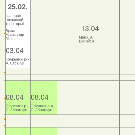
25.02.
заняццё
гнездавой
тэрыторыі,
13.04
Брэст,
Аляксандр
Мінск, А.
Мініч
Вінчэўскі
03.04
Кобрынскі р-н,
А. Страчук
08.04
08.04
Пружанскі р-н,
Свіслацкі р-н,
С. Абрамчук
С. Абрамчук