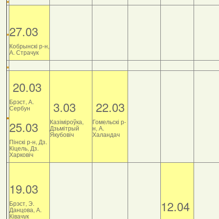
27.03
Кобрынскі р-н,
А. Страчук
20.03
Брэст, А.
3.03
22.03
Сербун
Казіміроўка,
Гомельскі р-
25.03
Дзьмітрый
н, А.
Якубовіч
Халандач
Пінскі р-н, Дз.
Кіцель, Дз.
Харковіч
19.03
12.04
Брэст, Э.
Данцова, А.
Ківачук