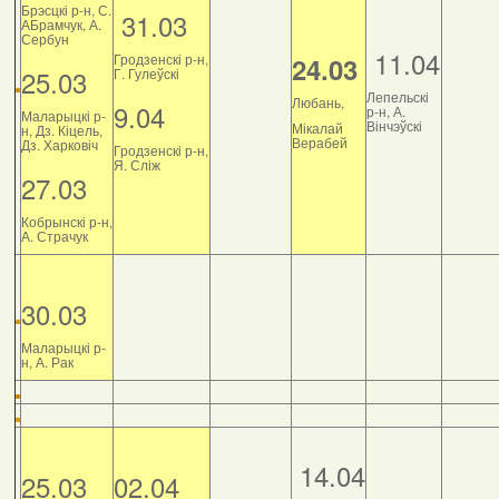
Брэсцкі р-н, С.
31.03
АБрамчук, А.
Сербун
11.04
Гродзенскі р-н,
24.03
25.03
Г. Гулеўскі
Лепельскі
Любань,
9.04
р-н, А.
Маларыцкі р-
Вінчэўскі
Мікалай
н, Дз. Кіцель,
Верабей
Дз. Харковіч
Гродзенскі р-н,
Я. Сліж
27.03
Кобрынскі р-н,
А. Страчук
30.03
Маларыцкі р-
н, А. Рак
14.04
25.03
02.04