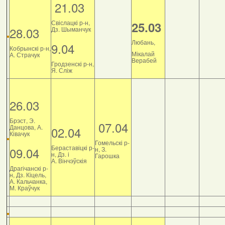
21.03
Свіслацкі р-н,
25.03
28.03
Дз. Шыманчук
Любань,
9.04
Кобрынскі р-н,
Мікалай
А. Страчук
Верабей
Гродзенскі р-н,
Я. Сліж
26.03
Брэст, Э.
07.04
Данцова, А.
02.04
Ківачук
Гомельскі р-
Бераставіцкі р-
09.04
н, З.
н, Дз. і
Гарошка
А. Вінчэўскія
Драгічанскі р-
н, Дз. Кіцель,
А. Кальчанка,
М. Краўчук