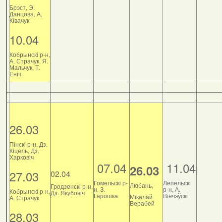
Брэст, Э.
Данцова, А.
Ківачук
10.04
Кобрынскі р-н,
А. Страчук, Я.
Мальчук, Т.
Еніч
26.03
Пінскі р-н, Дз.
Кіцель, Дз.
Харковіч
07.04
11.04
26.03
27.03
02.04
Гомельскі р-
Лепельскі
Любань,
Гродзенскі р-н,
н, З.
р-н, А.
Кобрынскі р-н,
Дз. Якубовіч
Гарошка
Вінчэўскі
Мікалай
А. Страчук
Верабей
28.03