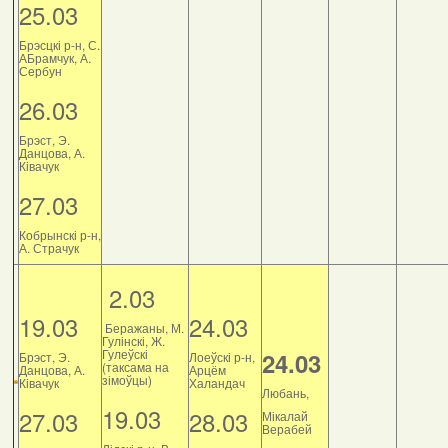
25.03
Брэсцкі р-н, С.
АБрамчук, А.
Сербун
26.03
Брэст, Э.
Данцова, А.
Ківачук
27.03
Кобрынскі р-н,
А. Страчук
2.03
19.03
24.03
Беражаны, М.
Гулінскі, Ж.
Гулеўскі
24.03
Брэст, Э.
Лоеўскі р-н,
(таксама на
Данцова, А.
Арцём
зімоўцы)
Ківачук
Халандач
Любань,
19.03
27.03
28.03
Мікалай
Верабей