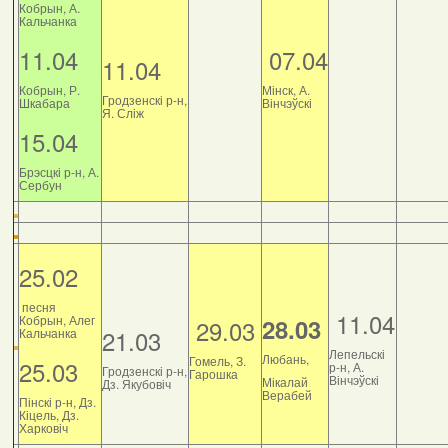
Кобрын, А.
Кальчанка
11.04
07.04
11.04
Кобрын, Р.
Мінск, А.
Гродзенскі р-н,
Шкабара
Вінчэўскі
Я. Сліж
15.04
Брэсцкі р-н, А.
Сербун
25.02
песня
11.04
Кобрын, Алег
28.03
29.03
21.03
Кальчанка
Лепельскі
Любань,
Гомель, З.
25.03
р-н, А.
Гродзенскі р-н,
Гарошка
Вінчэўскі
Мікалай
Дз. Якубовіч
Верабей
Пінскі р-н, Дз.
Кіцель, Дз.
Харковіч