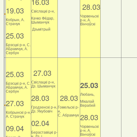
16.03
28.03
19.03
Свіслацкі р-н,
Чэрвеньскі
Качко Фёдар,
Кобрын, А.
р-н, А.
Шыманчук
Страчук
Вінчэўскі
Дзьмітрый
25.03
Брэсцкі р-н, С.
АБрамчук, А.
Сербун
27.03
25.03
Свіслацкі р-н,
25.03
Брэсцкі р-н, С.
Дз. Шыманчук
АБрамчук, А.
Сербун
Любань,
28.03
28.03
27.03
Мікалай
Верабей
Гродзенскі р-н,
Гомельскі р-
Дз. Якубовіч
н,
Кобрынскі р-н,
28.03
С. Абрамчук
А. Страчук
02.04
09.04
Чэрвеньскі
р-н, А.
Бераставіцкі р-
Вінчэўскі
н, Дз. і