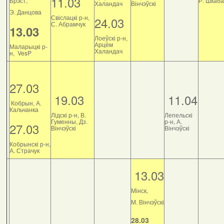
11.03
Брэст,
Р. Шкаб
Халандач
Вінчэўскі
Э. Данцова
Свіслацкі р-н,
24.03
С. Абрамчук
13.03
Лоеўскі р-н,
Арцём
Маларыцкі р-
Халандач
н, VesP
27.03
19.03
11.04
Кобрын, А.
Кальчанка
Лідскі р-н, В.
Лепельскі
Гуменны, Дз.
р-н, А.
27.03
Вінчэўскі
Вінчэўскі
Кобрынскі р-н,
А. Страчук
13.03
Мінск,
М. Вінчэўскі
28.03