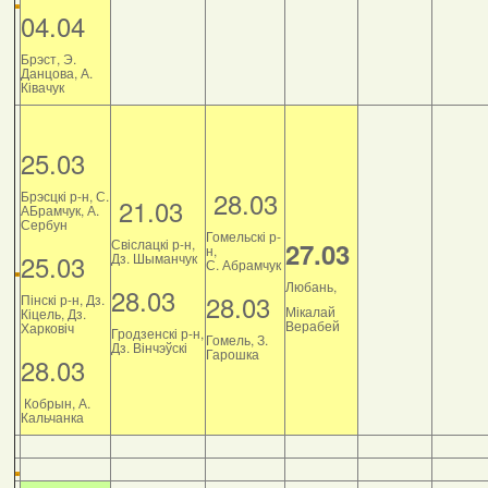
04.04
Брэст, Э.
Данцова, А.
Ківачук
25.03
28.03
Брэсцкі р-н, С.
21.03
АБрамчук, А.
Сербун
Гомельскі р-
Свіслацкі р-н,
27.03
н,
25.03
Дз. Шыманчук
С. Абрамчук
Любань,
28.03
28.03
Пінскі р-н, Дз.
Мікалай
Кіцель, Дз.
Верабей
Харковіч
Гродзенскі р-н,
Гомель, З.
Дз. Вінчэўскі
Гарошка
28.03
Кобрын, А.
Кальчанка