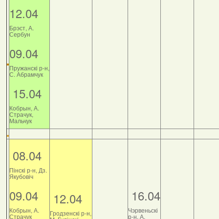
12.04
Брэст, А.
Сербун
09.04
Пружанскі р-н,
С. Абрамчук
15.04
Кобрын, А.
Страчук,
Мальчук
08.04
Пінскі р-н, Дз.
Якубовіч
09.04
16.04
12.04
Кобрын, А.
Чэрвеньскі
Гродзенскі р-н,
Страчук
р-н, А.