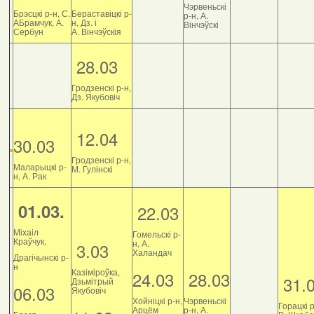
Чэрвеньскі
Брэсцкі р-н, С.
Бераставіцкі р-
р-н, А.
АБрамчук, А.
н, Дз. і
Вінчэўскі
Сербун
А. Вінчэўскія
28.03
Гродзенскі р-н,
Дз. Якубовіч
12.04
30.03
Гродзенскі р-н,
Маларыцкі р-
М. Гулінскі
н, А. Рак
01.03.
22.03
Міхаіл
Гомельскі р-
Краўчук,
н, А.
3.03
Халандач
Драгічынскі р-
н
Казіміроўка,
24.03
28.03
31.
Дзьмітрый
06.03
Якубовіч
Хойніцкі р-н,
Чэрвеньскі
Горацкі р
Арцём
р-н, А.