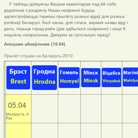
У табліцы дзякуючы Вашым каментарам пад ёй і/або
дадзеным з раздзелу Нашы назіранні будуць
адлюстроўвацца тэрміны прылёту розных відаў для розных
рэгіёнаў Беларусі. Калі ласка, для гэтага, акрамя назвы віду і
даты, пішыце горад-раён (дзе адбылося назіранне) і хаця б
ініцыялы назіральніка. Дзякуем за супольную працу!
Апошняе абнаўленне (15.04)
Прылёт птушак на Беларусь-2010
05.04
Маларыта, А.
Рак