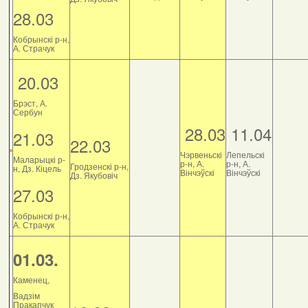
28.03
Кобрынскі р-н,
А. Страчук
20.03
Брэст, А.
Сербун
28.03
11.04
21.03
22.03
Чэрвеньскі
Лепельскі
Маларыцкі р-
р-н, А.
р-н, А.
Гродзенскі р-н,
н, Дз. Кіцель
Вінчэўскі
Вінчэўскі
Дз. Якубовіч
27.03
Кобрынскі р-н,
А. Страчук
01.03.
Каменец,
Вадзім
Пракапчук