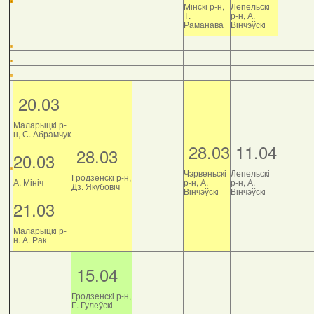
Мінскі р-н,
Лепельскі
Т.
р-н, А.
Раманава
Вінчэўскі
20.03
Маларыцкі р-
н, С. Абрамчук
28.03
11.04
28.03
20.03
Чэрвеньскі
Лепельскі
Гродзенскі р-н,
А. Мініч
р-н, А.
р-н, А.
Дз. Якубовіч
Вінчэўскі
Вінчэўскі
21.03
Маларыцкі р-
н. А. Рак
15.04
Гродзенскі р-н,
Г. Гулеўскі