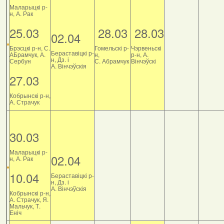
Маларыцкі р-
н, А. Рак
25.03
28.03
28.03
02.04
Брэсцкі р-н, С.
Гомельскі р-
Чэрвеньскі
Бераставіцкі р-
АБрамчук, А.
н,
р-н, А.
н, Дз. і
Сербун
С. Абрамчук
Вінчэўскі
А. Вінчэўскія
27.03
Кобрынскі р-н,
А. Страчук
30.03
Маларыцкі р-
02.04
н, А. Рак
10.04
Бераставіцкі р-
н, Дз. і
А. Вінчэўскія
Кобрынскі р-н,
А. Страчук, Я.
Мальчук, Т.
Еніч