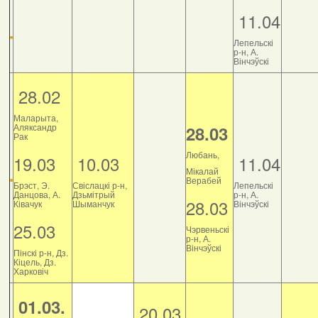
11.04
Лепельскі
р-н, А.
Вінчэўскі
28.02
Маларыта,
Аляксандр
28.03
Рак
Любань,
19.03
10.03
11.04
Мікалай
Верабей
Брэст, Э.
Свіслацкі р-н,
Лепельскі
Данцова, А.
Дзьмітрый
р-н, А.
28.03
Ківачук
Шыманчук
Вінчэўскі
25.03
Чэрвеньскі
р-н, А.
Вінчэўскі
Пінскі р-н, Дз.
Кіцель, Дз.
Харковіч
01.03.
20.03