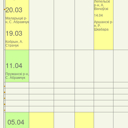
Лепельскі
р-н, А.
20.03
Вінчэўскі
14.04
Маларыцкі р-
н, С. Абрамчук
Аршанскі р-
н, Р.
Шкабара
19.03
Кобрын, А.
Страчук
11.04
Пружанскі р-н,
С. Абрамчук
05.04