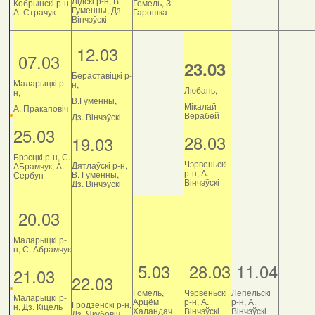
Лідскі р-н, В.
Кобрынскі р-н,
Гомель, З.
Гуменны, Дз.
А. Страчук
Гарошка
Вінчэўскі
12.03
07.03
23.03
Бераставіцкі р-
Маларыцкі р-
н,
Любань,
н,
В.Гуменны,
Мікалай
А. Пракаповіч
Верабей
Дз. Вінчэўскі
25.03
28.03
19.03
Брэсцкі р-н, С.
Чэрвеньскі
Дятлаўскі р-н,
АБрамчук, А.
р-н, А.
В. Гуменны,
Сербун
Вінчэўскі
Дз. Вінчэўскі
20.03
Маларыцкі р-
н, С. Абрамчук
5.03
28.03
11.04
21.03
22.03
Гомель,
Чэрвеньскі
Лепельскі
Маларыцкі р-
Арцём
р-н, А.
р-н, А.
Гродзенскі р-н,
н, Дз. Кіцель
Халандач
Вінчэўскі
Вінчэўскі
Дз. Якубовіч