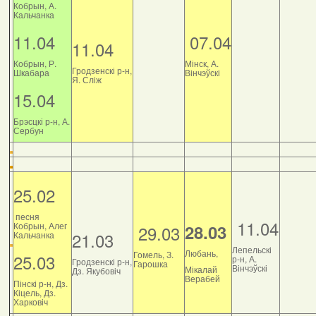
Кобрын, А.
Кальчанка
11.04
07.04
11.04
Кобрын, Р.
Мінск, А.
Гродзенскі р-н,
Шкабара
Вінчэўскі
Я. Сліж
15.04
Брэсцкі р-н, А.
Сербун
25.02
песня
11.04
Кобрын, Алег
28.03
29.03
21.03
Кальчанка
Лепельскі
Любань,
Гомель, З.
25.03
р-н, А.
Гродзенскі р-н,
Гарошка
Вінчэўскі
Мікалай
Дз. Якубовіч
Верабей
Пінскі р-н, Дз.
Кіцель, Дз.
Харковіч