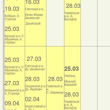
16.03
28.03
19.03
Свіслацкі р-н,
Чэрвеньскі
Качко Фёдар,
Кобрын, А.
р-н, А.
Шыманчук
Страчук
Вінчэўскі
Дзьмітрый
25.03
Брэсцкі р-н, С.
АБрамчук, А.
Сербун
27.03
25.03
Свіслацкі р-н,
25.03
Брэсцкі р-н, С.
Дз. Шыманчук
АБрамчук, А.
Сербун
Любань,
28.03
28.03
27.03
Мікалай
Верабей
Гродзенскі р-н,
Гомельскі р-
Дз. Якубовіч
н,
Кобрынскі р-н,
28.03
С. Абрамчук
А. Страчук
02.04
09.04
Чэрвеньскі
р-н, А.
Бераставіцкі р-
Вінчэўскі
н, Дз. і