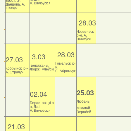
Брэст, Э.
А. Вінчэўскія
Данцова, А.
Ківачук
28.03
Чэрвеньскі
р-н, А.
Вінчэўскі
28.03
3.03
27.03
Гомельскі р-
Беражаны,
н,
Кобрынскі р-н,
Жорж Гулеўскі
С. Абрамчук
А. Страчук
25.03
02.04
Любань,
Бераставіцкі р-
н, Дз. і
Мікалай
А. Вінчэўскія
Верабей
21.03