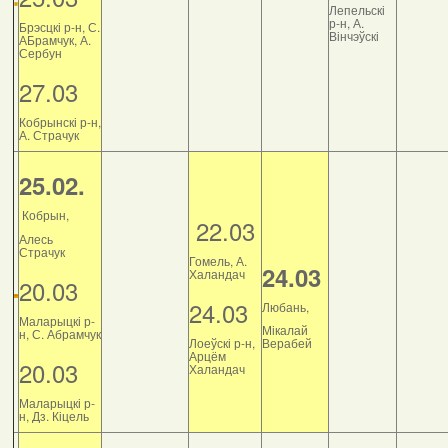
Лепельскі
р-н, А.
Брэсцкі р-н, С.
Вінчэўскі
АБрамчук, А.
Сербун
27.03
Кобрынскі р-н,
А. Страчук
25.02.
Кобрын,
22.03
Алесь
Страчук
Гомель, А.
24.03
Халандач
20.03
24.03
Любань,
Маларыцкі р-
Мікалай
н, С. Абрамчук
Лоеўскі р-н,
Верабей
Арцём
20.03
Халандач
Маларыцкі р-
н, Дз. Кіцель