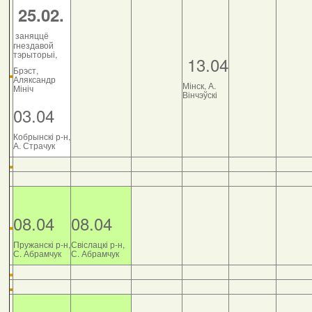
25.02.
заняццё
гнездавой
тэрыторыі,
13.04
Брэст,
Аляксандр
Мінск, А.
Мініч
Вінчэўскі
03.04
Кобрынскі р-н,
А. Страчук
08.04
08.04
Пружанскі р-н,
Свіслацкі р-н,
С. Абрамчук
С. Абрамчук