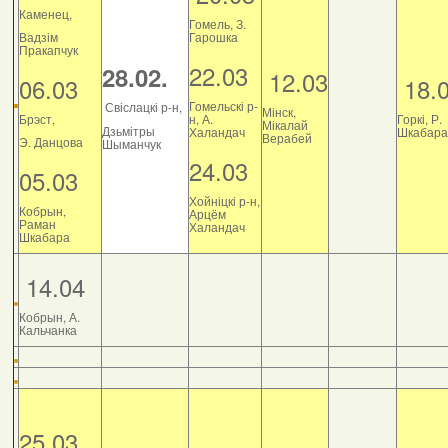
Каменец,
Гомель, З.
Вадзім
Гарошка
Пракапчук
22.03
28.02.
12.03
06.03
18.
Гомельскі р-
Свіслацкі р-н,
Мінск,
Брэст,
н, А.
Горкі, Р.
Мікалай
Дзьмітры
Халандач
Шкабара
Верабей
Э. Данцова
Шыманчук
24.03
05.03
Хойніцкі р-н,
Кобрын,
Арцём
Раман
Халандач
Шкабара
14.04
Кобрын, А.
Кальчанка
25.03