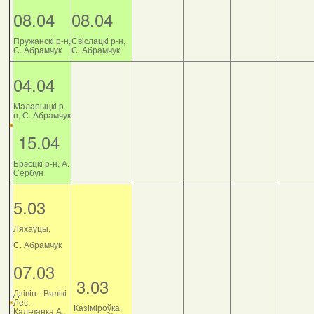
08.04
08.04
Пружанскі р-н,
Свіслацкі р-н,
С. Абрамчук
С. Абрамчук
04.04
Маларыцкі р-
н, С. Абрамчук
15.04
Брэсцкі р-н, А.
Сербун
5.03
Ляхаўцы,
С. Абрамчук
07.03
3.03
Дзiвiн - Вялiкi
Лес,
Казіміроўка,
Кальчанка А.,