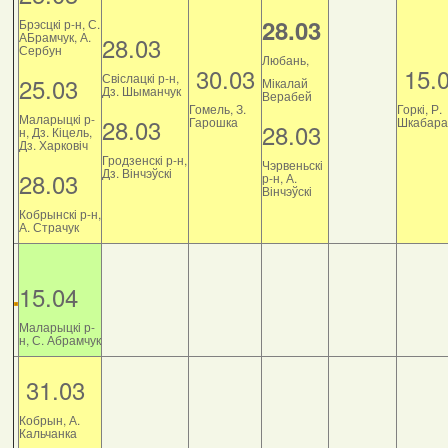
28.03
Брэсцкі р-н, С.
АБрамчук, А.
28.03
Сербун
Любань,
30.03
15.
Свіслацкі р-н,
25.03
Мікалай
Дз. Шыманчук
Верабей
Гомель, З.
Горкі, Р.
Маларыцкі р-
28.03
Гарошка
Шкабара
28.03
н, Дз. Кіцель,
Дз. Харковіч
Гродзенскі р-н,
Чэрвеньскі
Дз. Вінчэўскі
28.03
р-н, А.
Вінчэўскі
Кобрынскі р-н,
А. Страчук
15.04
Маларыцкі р-
н, С. Абрамчук
31.03
Кобрын, А.
Кальчанка