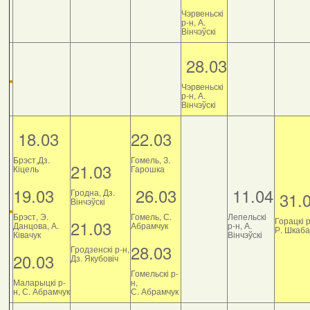
Чэрвеньскі
р-н, А.
Вінчэўскі
28.03
Чэрвеньскі
р-н, А.
Вінчэўскі
18.03
22.03
Брэст,Дз.
Гомель, З.
21.03
Кіцель
Гарошка
19.03
26.03
11.04
Гродна, Дз.
31.
Вінчэўскі
Брэст, Э.
Гомель, С.
Лепельскі
Горацкі р
21.03
Данцова, А.
Абрамчук
р-н, А.
Р. Шкаб
Ківачук
Вінчэўскі
28.03
Гродзенскі р-н,
20.03
Дз. Якубовіч
Гомельскі р-
Маларыцкі р-
н,
н, С. Абрамчук
С. Абрамчук