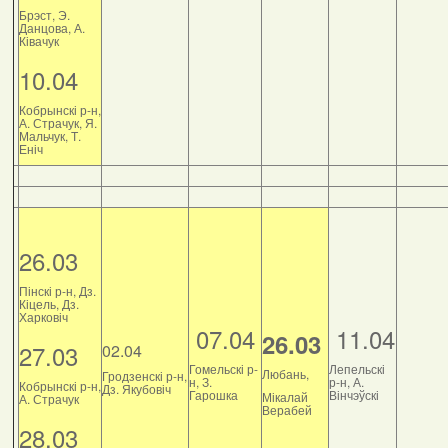
Брэст, Э.
Данцова, А.
Ківачук
10.04
Кобрынскі р-н,
А. Страчук, Я.
Мальчук, Т.
Еніч
26.03
Пінскі р-н, Дз.
Кіцель, Дз.
Харковіч
07.04
11.04
26.03
27.03
02.04
Гомельскі р-
Лепельскі
Любань,
Гродзенскі р-н,
н, З.
р-н, А.
Кобрынскі р-н,
Дз. Якубовіч
Гарошка
Вінчэўскі
Мікалай
А. Страчук
Верабей
28.03