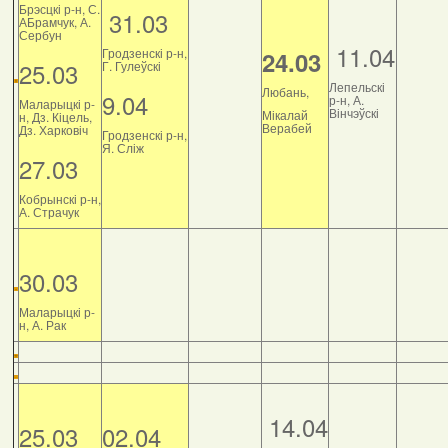
Брэсцкі р-н, С.
31.03
АБрамчук, А.
Сербун
11.04
Гродзенскі р-н,
24.03
25.03
Г. Гулеўскі
Лепельскі
Любань,
9.04
р-н, А.
Маларыцкі р-
Вінчэўскі
Мікалай
н, Дз. Кіцель,
Верабей
Дз. Харковіч
Гродзенскі р-н,
Я. Сліж
27.03
Кобрынскі р-н,
А. Страчук
30.03
Маларыцкі р-
н, А. Рак
14.04
25.03
02.04