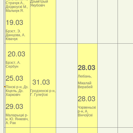
Дзьмітрый
Страчук А.,
Якубовіч
Дзiдкоускi М.,
Мальчук Я.
19.03
Брэст, Э.
Данцова, А.
Ківачук
20.03
Брэст, А.
28.03
Сербун
25.03
Любань,
31.03
Мікалай
Пінскі р-н, Дз.
Верабей
Кіцель, Дз.
Гродзенскі р-н,
Харковіч
Г. Гулеўскі
28.03
29.03
Чэрвеньскі
р-н, А.
Маларыцкі р-
Вінчэўскі
н, Ю. Янкевіч,
А. Рак