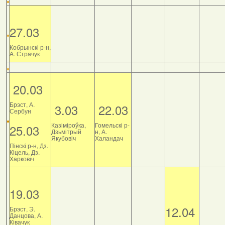
27.03
Кобрынскі р-н,
А. Страчук
20.03
Брэст, А.
3.03
22.03
Сербун
Казіміроўка,
Гомельскі р-
25.03
Дзьмітрый
н, А.
Якубовіч
Халандач
Пінскі р-н, Дз.
Кіцель, Дз.
Харковіч
19.03
12.04
Брэст, Э.
Данцова, А.
Ківачук