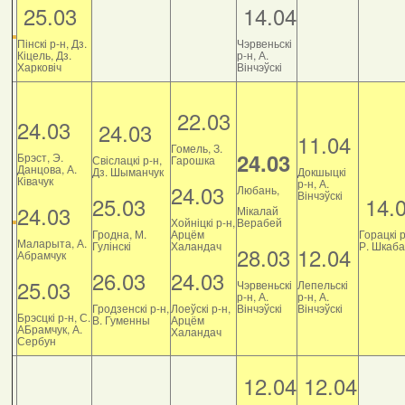
25.03
14.04
Пінскі р-н, Дз.
Чэрвеньскі
Кіцель, Дз.
р-н, А.
Харковіч
Вінчэўскі
22.03
24.03
24.03
11.04
Гомель, З.
24.03
Брэст, Э.
Свіслацкі р-н,
Гарошка
Данцова, А.
Дз. Шыманчук
Докшыцкі
Ківачук
р-н, А.
24.03
Любань,
Вінчэўскі
25.03
14.
24.03
Мікалай
Хойніцкі р-н,
Верабей
Гродна, М.
Арцём
Горацкі р
Маларыта, А.
Гулінскі
Халандач
Р. Шкаб
28.03
12.04
Абрамчук
26.03
24.03
25.03
Чэрвеньскі
Лепельскі
р-н, А.
р-н, А.
Гродзенскі р-н,
Лоеўскі р-н,
Вінчэўскі
Вінчэўскі
Брэсцкі р-н, С.
В. Гуменны
Арцём
АБрамчук, А.
Халандач
Сербун
12.04
12.04