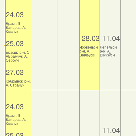
24.03
Брэст, Э.
Данцова, А.
Ківачук
28.03
11.04
25.03
Чэрвеньскі
Лепельскі
р-н, А.
р-н, А.
Брэсцкі р-н, С.
Вінчэўскі
Вінчэўскі
АБрамчук, А.
Сербун
27.03
Кобрынскі р-н,
А. Страчук
24.03
Брэст, Э.
Данцова, А.
Ківачук
11.04
25.03