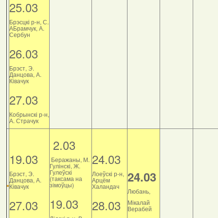
25.03
Брэсцкі р-н, С.
АБрамчук, А.
Сербун
26.03
Брэст, Э.
Данцова, А.
Ківачук
27.03
Кобрынскі р-н,
А. Страчук
2.03
19.03
24.03
Беражаны, М.
Гулінскі, Ж.
Гулеўскі
24.03
Брэст, Э.
Лоеўскі р-н,
(таксама на
Данцова, А.
Арцём
зімоўцы)
Ківачук
Халандач
Любань,
19.03
27.03
28.03
Мікалай
Верабей