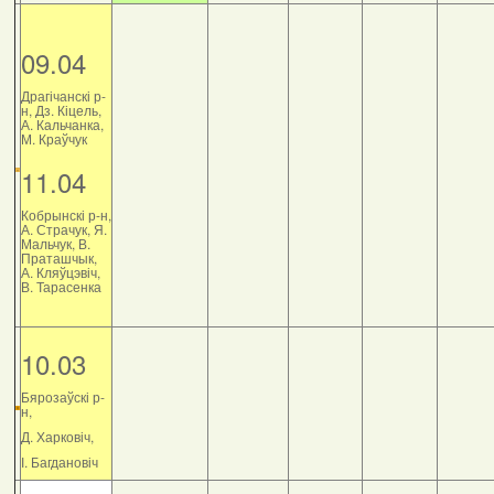
09.04
Драгічанскі р-
н, Дз. Кіцель,
А. Кальчанка,
М. Краўчук
11.04
Кобрынскі р-н,
А. Страчук, Я.
Мальчук, В.
Праташчык,
А. Кляўцэвіч,
В. Тарасенка
10.03
Бярозаўскі р-
н,
Д. Харковіч,
І. Багдановіч