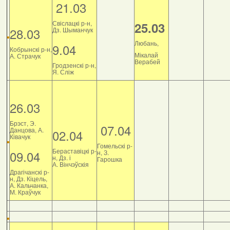
21.03
Свіслацкі р-н,
25.03
28.03
Дз. Шыманчук
Любань,
9.04
Кобрынскі р-н,
Мікалай
А. Страчук
Верабей
Гродзенскі р-н,
Я. Сліж
26.03
Брэст, Э.
07.04
Данцова, А.
02.04
Ківачук
Гомельскі р-
Бераставіцкі р-
09.04
н, З.
н, Дз. і
Гарошка
А. Вінчэўскія
Драгічанскі р-
н, Дз. Кіцель,
А. Кальчанка,
М. Краўчук