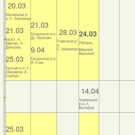
20.03
Маларыцкі р-
н, С. Абрамчук
21.03
21.03
28.03
24.03
Гродзенскі р-н,
Дз. Якубовіч
Брэст, А.
Гомельскі р-
Любань,
Ківачук, Э.
н,
9.04
Данцова.
С. Абрамчук
Мікалай
Верабей
25.03
Гродзенскі р-н,
Я. Сліж
Брэсцкі р-н, С.
АБрамчук, А.
Сербун
14.04
Чэрвеньскі
р-н, А.
Вінчэўскі
25.03