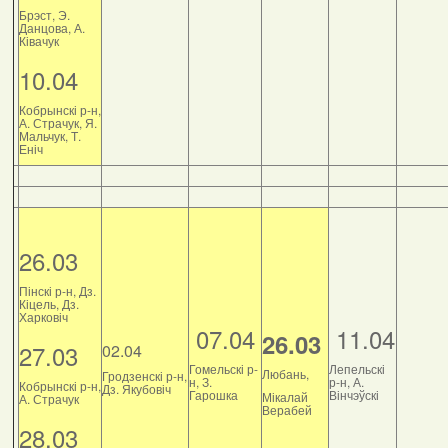
Брэст, Э.
Данцова, А.
Ківачук
10.04
Кобрынскі р-н,
А. Страчук, Я.
Мальчук, Т.
Еніч
26.03
Пінскі р-н, Дз.
Кіцель, Дз.
Харковіч
07.04
11.04
26.03
27.03
02.04
Гомельскі р-
Лепельскі
Любань,
Гродзенскі р-н,
н, З.
р-н, А.
Кобрынскі р-н,
Дз. Якубовіч
Гарошка
Вінчэўскі
Мікалай
А. Страчук
Верабей
28.03