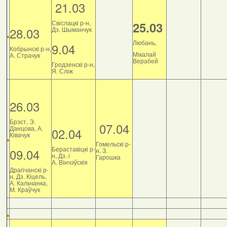
21.03
Свіслацкі р-н,
25.03
28.03
Дз. Шыманчук
Любань,
9.04
Кобрынскі р-н,
Мікалай
А. Страчук
Верабей
Гродзенскі р-н,
Я. Сліж
26.03
Брэст, Э.
07.04
Данцова, А.
02.04
Ківачук
Гомельскі р-
Бераставіцкі р-
09.04
н, З.
н, Дз. і
Гарошка
А. Вінчэўскія
Драгічанскі р-
н, Дз. Кіцель,
А. Кальчанка,
М. Краўчук