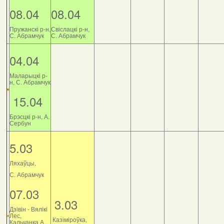
08.04
08.04
Пружанскі р-н,
Свіслацкі р-н,
С. Абрамчук
С. Абрамчук
04.04
Маларыцкі р-
н, С. Абрамчук
15.04
Брэсцкі р-н, А.
Сербун
5.03
Ляхаўцы,
С. Абрамчук
07.03
3.03
Дзiвiн - Вялiкi
Лес,
Казіміроўка,
Кальчанка А.,