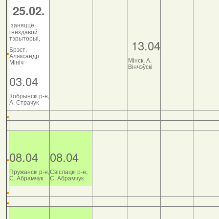
25.02.
заняццё
гнездавой
тэрыторыі,
13.04
Брэст,
Аляксандр
Мінск, А.
Мініч
Вінчэўскі
03.04
Кобрынскі р-н,
А. Страчук
08.04
08.04
Пружанскі р-н,
Свіслацкі р-н,
С. Абрамчук
С. Абрамчук