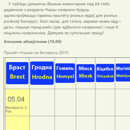
У табліцы дзякуючы Вашым каментарам пад ёй і/або
дадзеным з раздзелу Нашы назіранні будуць
адлюстроўвацца тэрміны прылёту розных відаў для розных
рэгіёнаў Беларусі. Калі ласка, для гэтага, акрамя назвы віду і
даты, пішыце горад-раён (дзе адбылося назіранне) і хаця б
ініцыялы назіральніка. Дзякуем за супольную працу!
Апошняе абнаўленне (15.04)
Прылёт птушак на Беларусь-2010
05.04
Маларыта, А.
Рак