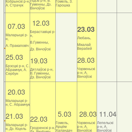
Лідскі р-н, В.
Кобрынскі р-н,
Гомель, З.
Гуменны, Дз.
А. Страчук
Гарошка
Вінчэўскі
12.03
07.03
23.03
Бераставіцкі р-
Маларыцкі р-
н,
Любань,
н,
В.Гуменны,
Мікалай
А. Пракаповіч
Верабей
Дз. Вінчэўскі
25.03
28.03
19.03
Брэсцкі р-н, С.
Чэрвеньскі
Дятлаўскі р-н,
АБрамчук, А.
р-н, А.
В. Гуменны,
Сербун
Вінчэўскі
Дз. Вінчэўскі
20.03
Маларыцкі р-
н, С. Абрамчук
5.03
28.03
11.04
21.03
22.03
Гомель,
Чэрвеньскі
Лепельскі
Маларыцкі р-
Арцём
р-н, А.
р-н, А.
Гродзенскі р-н,
н, Дз. Кіцель
Халандач
Вінчэўскі
Вінчэўскі
Дз. Якубовіч