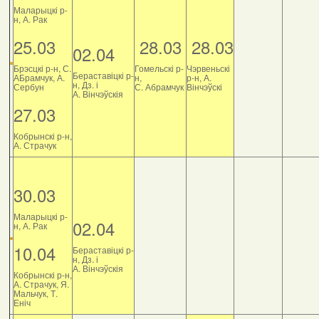
Маларыцкі р-
н, А. Рак
25.03
28.03
28.03
02.04
Брэсцкі р-н, С.
Гомельскі р-
Чэрвеньскі
Бераставіцкі р-
АБрамчук, А.
н,
р-н, А.
н, Дз. і
Сербун
С. Абрамчук
Вінчэўскі
А. Вінчэўскія
27.03
Кобрынскі р-н,
А. Страчук
30.03
Маларыцкі р-
02.04
н, А. Рак
10.04
Бераставіцкі р-
н, Дз. і
А. Вінчэўскія
Кобрынскі р-н,
А. Страчук, Я.
Мальчук, Т.
Еніч