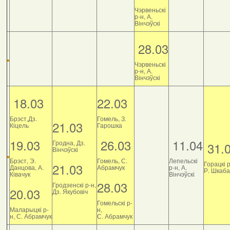
Чэрвеньскі
р-н, А.
Вінчэўскі
28.03
Чэрвеньскі
р-н, А.
Вінчэўскі
18.03
22.03
Брэст,Дз.
Гомель, З.
21.03
Кіцель
Гарошка
19.03
26.03
11.04
Гродна, Дз.
31.
Вінчэўскі
Брэст, Э.
Гомель, С.
Лепельскі
Горацкі р
21.03
Данцова, А.
Абрамчук
р-н, А.
Р. Шкаб
Ківачук
Вінчэўскі
28.03
Гродзенскі р-н,
20.03
Дз. Якубовіч
Гомельскі р-
Маларыцкі р-
н,
н, С. Абрамчук
С. Абрамчук