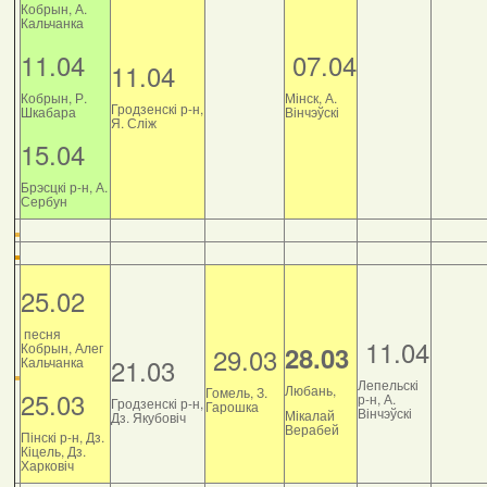
Кобрын, А.
Кальчанка
11.04
07.04
11.04
Кобрын, Р.
Мінск, А.
Гродзенскі р-н,
Шкабара
Вінчэўскі
Я. Сліж
15.04
Брэсцкі р-н, А.
Сербун
25.02
песня
11.04
Кобрын, Алег
28.03
29.03
21.03
Кальчанка
Лепельскі
Любань,
Гомель, З.
25.03
р-н, А.
Гродзенскі р-н,
Гарошка
Вінчэўскі
Мікалай
Дз. Якубовіч
Верабей
Пінскі р-н, Дз.
Кіцель, Дз.
Харковіч