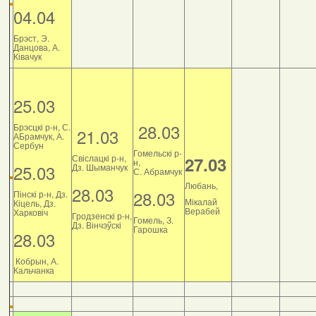
04.04
Брэст, Э.
Данцова, А.
Ківачук
25.03
28.03
Брэсцкі р-н, С.
21.03
АБрамчук, А.
Сербун
Гомельскі р-
Свіслацкі р-н,
27.03
н,
25.03
Дз. Шыманчук
С. Абрамчук
Любань,
28.03
28.03
Пінскі р-н, Дз.
Мікалай
Кіцель, Дз.
Верабей
Харковіч
Гродзенскі р-н,
Гомель, З.
Дз. Вінчэўскі
Гарошка
28.03
Кобрын, А.
Кальчанка