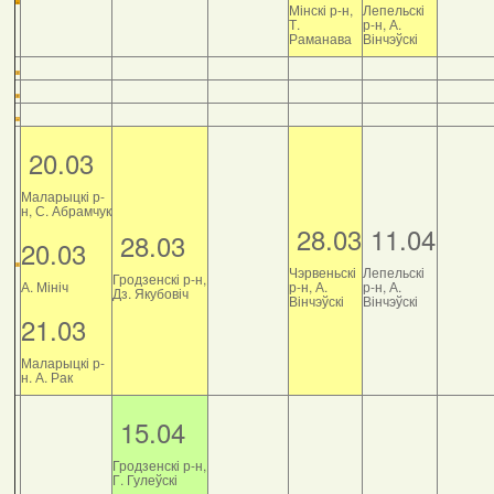
Мінскі р-н,
Лепельскі
Т.
р-н, А.
Раманава
Вінчэўскі
20.03
Маларыцкі р-
н, С. Абрамчук
28.03
11.04
28.03
20.03
Чэрвеньскі
Лепельскі
Гродзенскі р-н,
А. Мініч
р-н, А.
р-н, А.
Дз. Якубовіч
Вінчэўскі
Вінчэўскі
21.03
Маларыцкі р-
н. А. Рак
15.04
Гродзенскі р-н,
Г. Гулеўскі