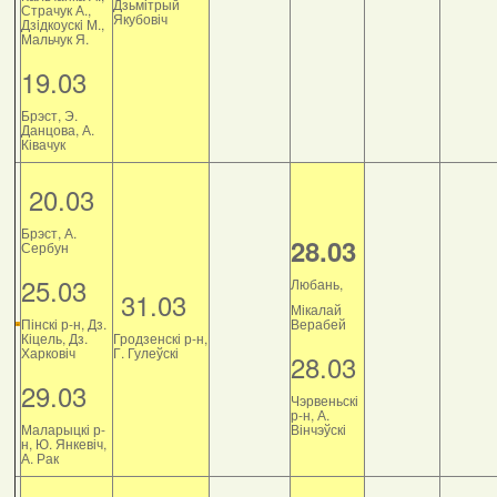
Дзьмітрый
Страчук А.,
Якубовіч
Дзiдкоускi М.,
Мальчук Я.
19.03
Брэст, Э.
Данцова, А.
Ківачук
20.03
Брэст, А.
28.03
Сербун
25.03
Любань,
31.03
Мікалай
Пінскі р-н, Дз.
Верабей
Кіцель, Дз.
Гродзенскі р-н,
Харковіч
Г. Гулеўскі
28.03
29.03
Чэрвеньскі
р-н, А.
Маларыцкі р-
Вінчэўскі
н, Ю. Янкевіч,
А. Рак