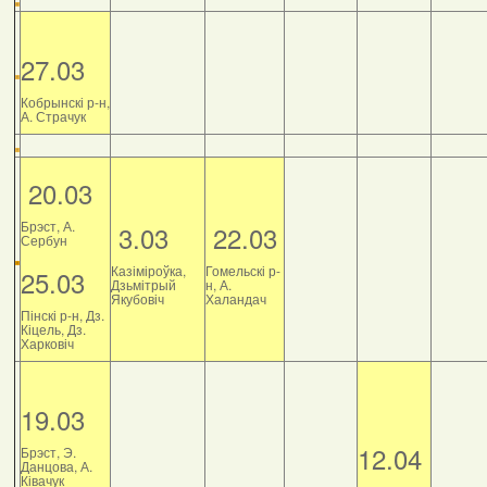
27.03
Кобрынскі р-н,
А. Страчук
20.03
Брэст, А.
3.03
22.03
Сербун
Казіміроўка,
Гомельскі р-
25.03
Дзьмітрый
н, А.
Якубовіч
Халандач
Пінскі р-н, Дз.
Кіцель, Дз.
Харковіч
19.03
12.04
Брэст, Э.
Данцова, А.
Ківачук