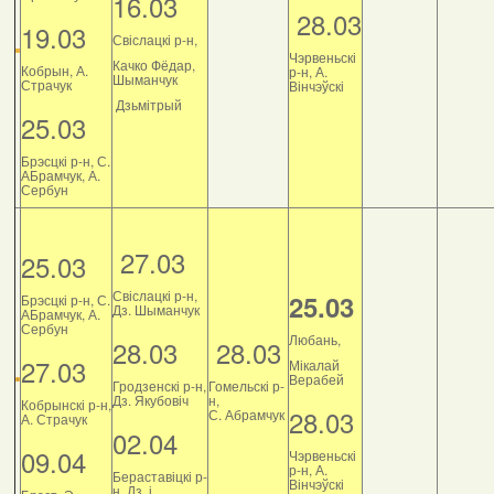
16.03
28.03
19.03
Свіслацкі р-н,
Чэрвеньскі
Качко Фёдар,
Кобрын, А.
р-н, А.
Шыманчук
Страчук
Вінчэўскі
Дзьмітрый
25.03
Брэсцкі р-н, С.
АБрамчук, А.
Сербун
27.03
25.03
Свіслацкі р-н,
25.03
Брэсцкі р-н, С.
Дз. Шыманчук
АБрамчук, А.
Сербун
Любань,
28.03
28.03
27.03
Мікалай
Верабей
Гродзенскі р-н,
Гомельскі р-
Дз. Якубовіч
н,
Кобрынскі р-н,
28.03
С. Абрамчук
А. Страчук
02.04
09.04
Чэрвеньскі
р-н, А.
Бераставіцкі р-
Вінчэўскі
н, Дз. і