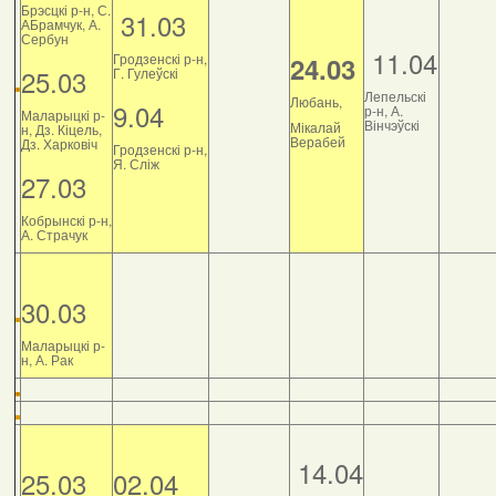
Брэсцкі р-н, С.
31.03
АБрамчук, А.
Сербун
11.04
Гродзенскі р-н,
24.03
25.03
Г. Гулеўскі
Лепельскі
Любань,
9.04
р-н, А.
Маларыцкі р-
Вінчэўскі
Мікалай
н, Дз. Кіцель,
Верабей
Дз. Харковіч
Гродзенскі р-н,
Я. Сліж
27.03
Кобрынскі р-н,
А. Страчук
30.03
Маларыцкі р-
н, А. Рак
14.04
25.03
02.04