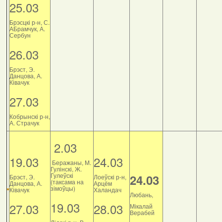
25.03
Брэсцкі р-н, С.
АБрамчук, А.
Сербун
26.03
Брэст, Э.
Данцова, А.
Ківачук
27.03
Кобрынскі р-н,
А. Страчук
2.03
19.03
24.03
Беражаны, М.
Гулінскі, Ж.
Гулеўскі
24.03
Брэст, Э.
Лоеўскі р-н,
(таксама на
Данцова, А.
Арцём
зімоўцы)
Ківачук
Халандач
Любань,
19.03
27.03
28.03
Мікалай
Верабей