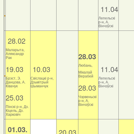
11.04
Лепельскі
р-н, А.
Вінчэўскі
28.02
Маларыта,
Аляксандр
28.03
Рак
Любань,
19.03
10.03
11.04
Мікалай
Верабей
Брэст, Э.
Свіслацкі р-н,
Лепельскі
Данцова, А.
Дзьмітрый
р-н, А.
28.03
Ківачук
Шыманчук
Вінчэўскі
25.03
Чэрвеньскі
р-н, А.
Вінчэўскі
Пінскі р-н, Дз.
Кіцель, Дз.
Харковіч
01.03.
20.03