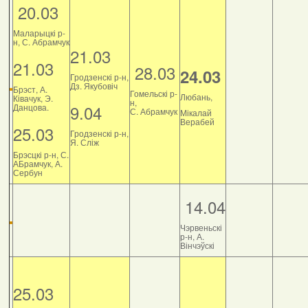
20.03
Маларыцкі р-
н, С. Абрамчук
21.03
21.03
28.03
24.03
Гродзенскі р-н,
Дз. Якубовіч
Брэст, А.
Гомельскі р-
Любань,
Ківачук, Э.
н,
9.04
Данцова.
С. Абрамчук
Мікалай
Верабей
25.03
Гродзенскі р-н,
Я. Сліж
Брэсцкі р-н, С.
АБрамчук, А.
Сербун
14.04
Чэрвеньскі
р-н, А.
Вінчэўскі
25.03