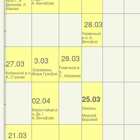
Брэст, Э.
А. Вінчэўскія
Данцова, А.
Ківачук
28.03
Чэрвеньскі
р-н, А.
Вінчэўскі
28.03
3.03
27.03
Гомельскі р-
Беражаны,
н,
Кобрынскі р-н,
Жорж Гулеўскі
С. Абрамчук
А. Страчук
25.03
02.04
Любань,
Бераставіцкі р-
н, Дз. і
Мікалай
А. Вінчэўскія
Верабей
21.03