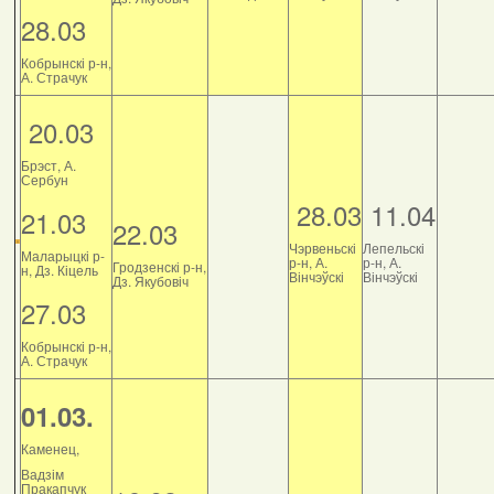
28.03
Кобрынскі р-н,
А. Страчук
20.03
Брэст, А.
Сербун
28.03
11.04
21.03
22.03
Чэрвеньскі
Лепельскі
Маларыцкі р-
р-н, А.
р-н, А.
Гродзенскі р-н,
н, Дз. Кіцель
Вінчэўскі
Вінчэўскі
Дз. Якубовіч
27.03
Кобрынскі р-н,
А. Страчук
01.03.
Каменец,
Вадзім
Пракапчук