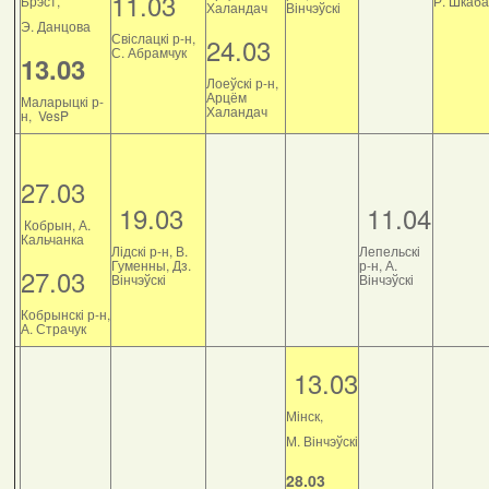
11.03
Брэст,
Р. Шкаб
Халандач
Вінчэўскі
Э. Данцова
Свіслацкі р-н,
24.03
С. Абрамчук
13.03
Лоеўскі р-н,
Арцём
Маларыцкі р-
Халандач
н, VesP
27.03
19.03
11.04
Кобрын, А.
Кальчанка
Лідскі р-н, В.
Лепельскі
Гуменны, Дз.
р-н, А.
27.03
Вінчэўскі
Вінчэўскі
Кобрынскі р-н,
А. Страчук
13.03
Мінск,
М. Вінчэўскі
28.03