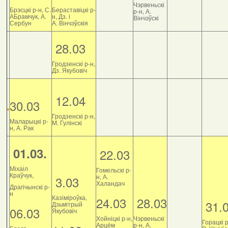
Чэрвеньскі
Брэсцкі р-н, С.
Бераставіцкі р-
р-н, А.
АБрамчук, А.
н, Дз. і
Вінчэўскі
Сербун
А. Вінчэўскія
28.03
Гродзенскі р-н,
Дз. Якубовіч
12.04
30.03
Гродзенскі р-н,
Маларыцкі р-
М. Гулінскі
н, А. Рак
01.03.
22.03
Міхаіл
Гомельскі р-
Краўчук,
н, А.
3.03
Халандач
Драгічынскі р-
н
Казіміроўка,
24.03
28.03
31.
Дзьмітрый
06.03
Якубовіч
Хойніцкі р-н,
Чэрвеньскі
Горацкі р
Арцём
р-н, А.