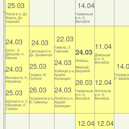
25.03
14.04
Пінскі р-н, Дз.
Чэрвеньскі
Кіцель, Дз.
р-н, А.
Харковіч
Вінчэўскі
22.03
24.03
24.03
11.04
Гомель, З.
24.03
Брэст, Э.
Свіслацкі р-н,
Гарошка
Данцова, А.
Дз. Шыманчук
Докшыцкі
Ківачук
р-н, А.
24.03
Любань,
Вінчэўскі
25.03
14.
24.03
Мікалай
Хойніцкі р-н,
Верабей
Гродна, М.
Арцём
Горацкі р
Маларыта, А.
Гулінскі
Халандач
Р. Шкаб
28.03
12.04
Абрамчук
26.03
24.03
25.03
Чэрвеньскі
Лепельскі
р-н, А.
р-н, А.
Гродзенскі р-н,
Лоеўскі р-н,
Вінчэўскі
Вінчэўскі
Брэсцкі р-н, С.
В. Гуменны
Арцём
АБрамчук, А.
Халандач
Сербун
12.04
12.04