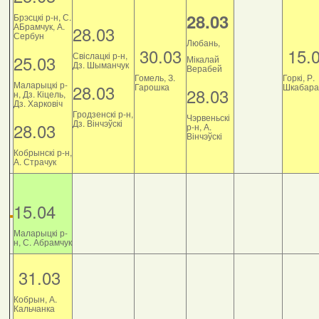
28.03
Брэсцкі р-н, С.
АБрамчук, А.
28.03
Сербун
Любань,
30.03
15.
Свіслацкі р-н,
25.03
Мікалай
Дз. Шыманчук
Верабей
Гомель, З.
Горкі, Р.
Маларыцкі р-
28.03
Гарошка
Шкабара
28.03
н, Дз. Кіцель,
Дз. Харковіч
Гродзенскі р-н,
Чэрвеньскі
Дз. Вінчэўскі
28.03
р-н, А.
Вінчэўскі
Кобрынскі р-н,
А. Страчук
15.04
Маларыцкі р-
н, С. Абрамчук
31.03
Кобрын, А.
Кальчанка