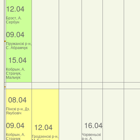
12.04
Брэст, А.
Сербун
09.04
Пружанскі р-н,
С. Абрамчук
15.04
Кобрын, А.
Страчук,
Мальчук
08.04
Пінскі р-н, Дз.
Якубовіч
09.04
16.04
12.04
Кобрын, А.
Чэрвеньскі
Гродзенскі р-н,
Страчук
р-н, А.