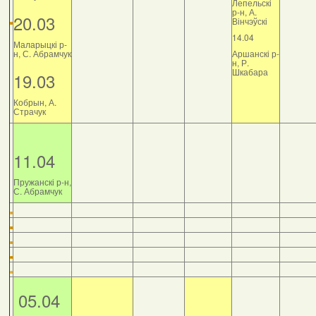
Лепельскі
р-н, А.
20.03
Вінчэўскі
14.04
Маларыцкі р-
н, С. Абрамчук
Аршанскі р-
н, Р.
Шкабара
19.03
Кобрын, А.
Страчук
11.04
Пружанскі р-н,
С. Абрамчук
05.04