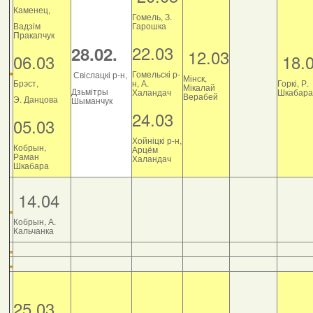
Каменец,
Гомель, З.
Вадзім
Гарошка
Пракапчук
22.03
28.02.
12.03
06.03
18.
Гомельскі р-
Свіслацкі р-н,
Мінск,
Брэст,
н, А.
Горкі, Р.
Мікалай
Дзьмітры
Халандач
Шкабара
Верабей
Э. Данцова
Шыманчук
24.03
05.03
Хойніцкі р-н,
Кобрын,
Арцём
Раман
Халандач
Шкабара
14.04
Кобрын, А.
Кальчанка
25.03