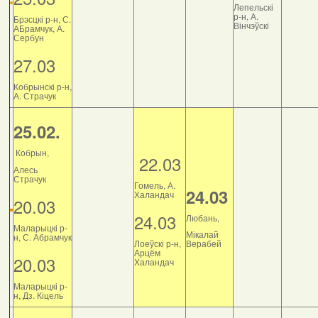
Лепельскі
р-н, А.
Брэсцкі р-н, С.
Вінчэўскі
АБрамчук, А.
Сербун
27.03
Кобрынскі р-н,
А. Страчук
25.02.
Кобрын,
22.03
Алесь
Страчук
Гомель, А.
24.03
Халандач
20.03
24.03
Любань,
Маларыцкі р-
Мікалай
н, С. Абрамчук
Лоеўскі р-н,
Верабей
Арцём
20.03
Халандач
Маларыцкі р-
н, Дз. Кіцель