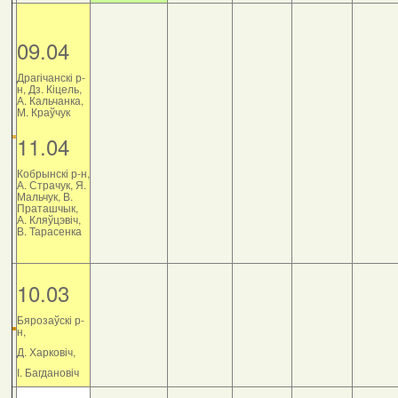
09.04
Драгічанскі р-
н, Дз. Кіцель,
А. Кальчанка,
М. Краўчук
11.04
Кобрынскі р-н,
А. Страчук, Я.
Мальчук, В.
Праташчык,
А. Кляўцэвіч,
В. Тарасенка
10.03
Бярозаўскі р-
н,
Д. Харковіч,
І. Багдановіч