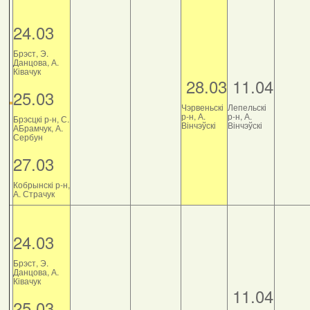
24.03
Брэст, Э.
Данцова, А.
Ківачук
28.03
11.04
25.03
Чэрвеньскі
Лепельскі
р-н, А.
р-н, А.
Брэсцкі р-н, С.
Вінчэўскі
Вінчэўскі
АБрамчук, А.
Сербун
27.03
Кобрынскі р-н,
А. Страчук
24.03
Брэст, Э.
Данцова, А.
Ківачук
11.04
25.03