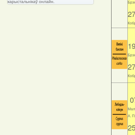
карыстальнікаў онлайн.
Брэс
2
Кобр
1
Брэс
2
Кобр
0
Мал
А. 
2