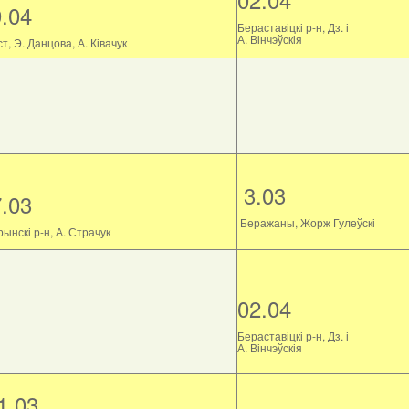
9.04
Бераставіцкі р-н, Дз. і
А. Вінчэўскія
т, Э. Данцова, А. Ківачук
3.03
7.03
Беражаны, Жорж Гулеўскі
ынскі р-н, А. Страчук
02.04
Бераставіцкі р-н, Дз. і
А. Вінчэўскія
1.03