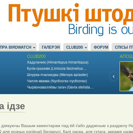
ПРА BIRDWATCH
ГАЛЕРЭЯ
CLUB200
ФОРУМ
СПІСЫ П
CLUB200
АПОШ
Хадулачнік (Himantopus himantopus)
Кулік-гразевік (Limicola falcinellus…
Шчурка-пчалаедка (Merops apiaster)
Чапля-кваква (Nycticorax nycticorax)
Чырвонаваллёвы гагач (Gavia stellata…
а ідзе
дзякуючы Вашым каментарам пад ёй і/або дадзеным з раздзелу На
ў для розных рэгіёнаў Беларусі. Калі ласка, для гэтага, акрамя назв