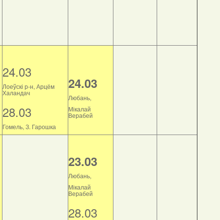
24.03
24.03
Лоеўскі р-н, Арцём
Халандач
Любань,
28.03
Мікалай
Верабей
Гомель, З. Гарошка
23.03
Любань,
Мікалай
Верабей
28.03