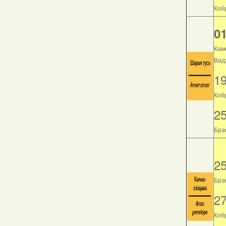
Кобр
01
Кам
Вад
1
Коб
2
Брэс
2
Брэс
2
Кобр