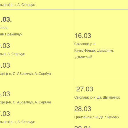
ынскі р-н, А. Страчук
.03.
енец,
16.03
зім Пракапчук
9.03
Свіслацкі р-н,
Качко Фёдар, Шыманчук
рын, А. Страчук
Дзьмітрый
5.03
цкі р-н, С. АБрамчук, А. Сербун
27.03
5.03
Свіслацкі р-н, Дз. Шыманчук
цкі р-н, С. АБрамчук, А. Сербун
28.03
7.03
Гродзенскі р-н, Дз. Якубовіч
ынскі р-н, А. Страчук
02.04