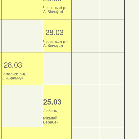
Чэрвеньскі р-н,
А. Вінчэўскі
28.03
Чэрвеньскі р-н,
А. Вінчэўскі
28.03
Гомельскі р-н,
С. Абрамчук
25.03
Любань,
Мікалай
Верабей