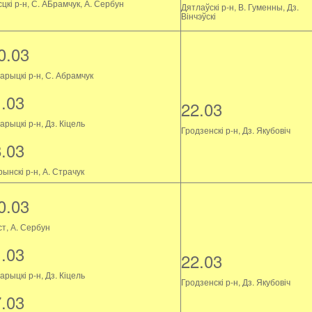
цкі р-н, С. АБрамчук, А. Сербун
Дятлаўскі р-н, В. Гуменны, Дз.
Вінчэўскі
0.03
арыцкі р-н, С. Абрамчук
1.03
22.03
рыцкі р-н, Дз. Кіцель
Гродзенскі р-н, Дз. Якубовіч
8.03
ынскі р-н, А. Страчук
0.03
ст, А. Сербун
1.03
22.03
рыцкі р-н, Дз. Кіцель
Гродзенскі р-н, Дз. Якубовіч
7.03