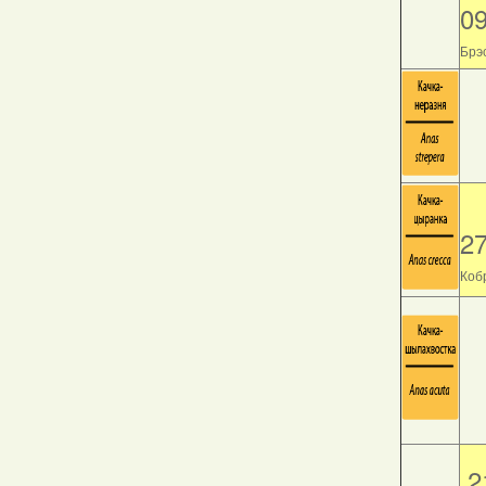
0
Брэс
2
Кобр
2