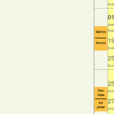
Кобр
01
Кам
Вад
1
Коб
2
Брэс
2
Брэс
2
Кобр