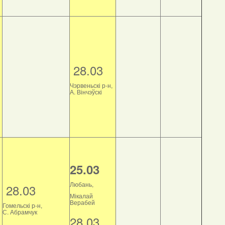
28.03
Чэрвеньскі р-н,
А. Вінчэўскі
25.03
Любань,
28.03
Мікалай
Верабей
Гомельскі р-н,
С. Абрамчук
28.03