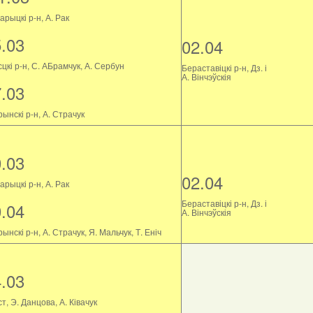
рыцкі р-н, А. Рак
5.03
02.04
цкі р-н, С. АБрамчук, А. Сербун
Бераставіцкі р-н, Дз. і
А. Вінчэўскія
7.03
ынскі р-н, А. Страчук
0.03
02.04
рыцкі р-н, А. Рак
Бераставіцкі р-н, Дз. і
0.04
А. Вінчэўскія
ынскі р-н, А. Страчук, Я. Мальчук, Т. Еніч
4.03
т, Э. Данцова, А. Ківачук