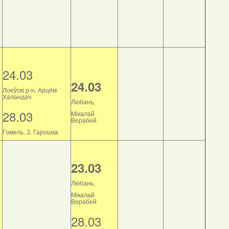
24.03
24.03
Лоеўскі р-н, Арцём
Халандач
Любань,
28.03
Мікалай
Верабей
Гомель, З. Гарошка
23.03
Любань,
Мікалай
Верабей
28.03