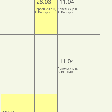
28.03
11.04
Чэрвеньскі р-н,
Лепельскі р-н,
А. Вінчэўскі
А. Вінчэўскі
11.04
Лепельскі р-н,
А. Вінчэўскі