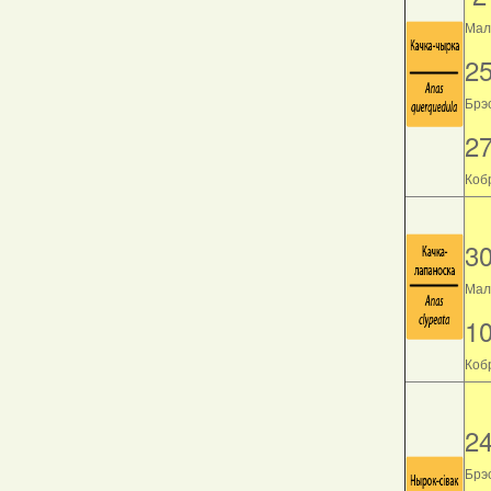
Мала
2
Брэс
2
Кобр
3
Мала
1
Кобр
2
Брэс