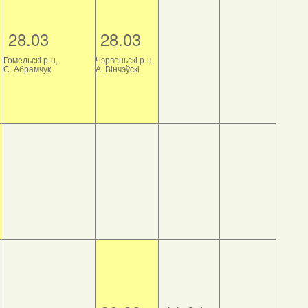
28.03
28.03
Гомельскі р-н,
Чэрвеньскі р-н,
С. Абрамчук
А. Вінчэўскі