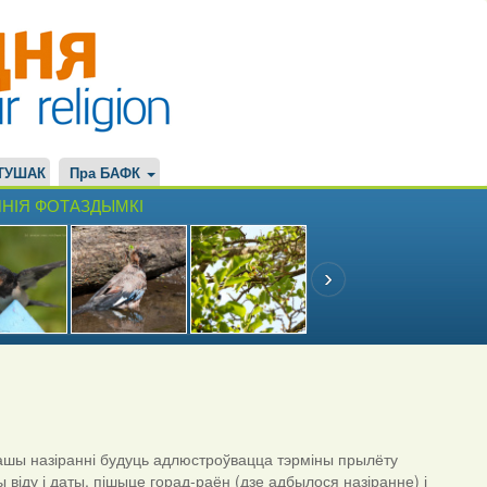
ТУШАК
Пра БАФК
НІЯ ФОТАЗДЫМКІ
шы назіранні будуць адлюстроўвацца тэрміны прылёту
ы віду і даты, пішыце горад-раён (дзе адбылося назіранне) і