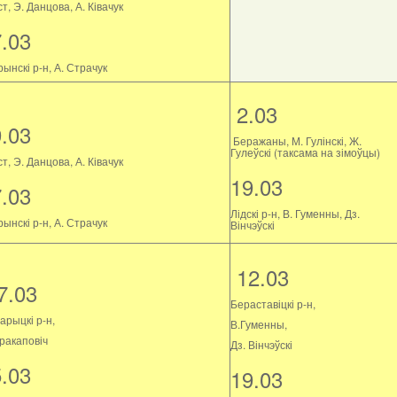
т, Э. Данцова, А. Ківачук
7.03
ынскі р-н, А. Страчук
2.03
9.03
Беражаны, М. Гулінскі, Ж.
Гулеўскі (таксама на зімоўцы)
т, Э. Данцова, А. Ківачук
19.03
7.03
Лідскі р-н, В. Гуменны, Дз.
ынскі р-н, А. Страчук
Вінчэўскі
12.03
7.03
Бераставіцкі р-н,
арыцкі р-н,
В.Гуменны,
Пракаповіч
Дз. Вінчэўскі
5.03
19.03