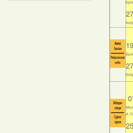
Брэс
2
Кобр
1
Брэс
2
Кобр
0
Мал
А. 
2