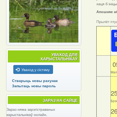
хаця б ініц
Апошняе аб
Прылёт пту
УВАХОД ДЛЯ
КАРЫСТАЛЬНІКАЎ
0
Уваход у сістэму
Мал
Стварыць новы рахунак
Запытаць новы пароль
2
ЗАРАЗ НА САЙЦЕ
Брэс
2
Зараз няма зарэгістраваных
карыстальнікаў онлайн.