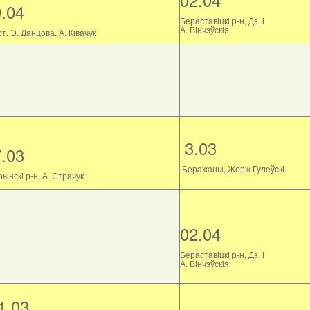
9.04
Бераставіцкі р-н, Дз. і
А. Вінчэўскія
т, Э. Данцова, А. Ківачук
3.03
7.03
Беражаны, Жорж Гулеўскі
ынскі р-н, А. Страчук
02.04
Бераставіцкі р-н, Дз. і
А. Вінчэўскія
1.03