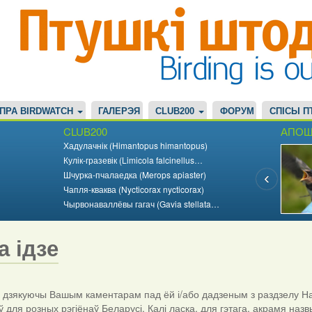
ПРА BIRDWATCH
ГАЛЕРЭЯ
CLUB200
ФОРУМ
СПІСЫ П
CLUB200
АПОШ
Хадулачнік (Himantopus himantopus)
Кулік-гразевік (Limicola falcinellus…
Шчурка-пчалаедка (Merops apiaster)
Чапля-кваква (Nycticorax nycticorax)
Чырвонаваллёвы гагач (Gavia stellata…
а ідзе
дзякуючы Вашым каментарам пад ёй і/або дадзеным з раздзелу На
ў для розных рэгіёнаў Беларусі. Калі ласка, для гэтага, акрамя назв