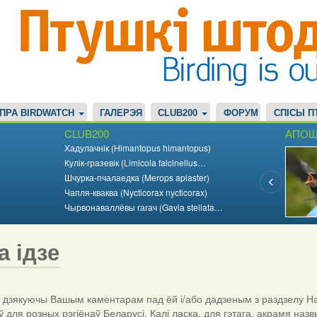
ПРА BIRDWATCH
ГАЛЕРЭЯ
CLUB200
ФОРУМ
СПІСЫ П
CLUB200
АПОШ
Хадулачнік (Himantopus himantopus)
Кулік-гразевік (Limicola falcinellus…
Шчурка-пчалаедка (Merops apiaster)
Чапля-кваква (Nycticorax nycticorax)
Чырвонаваллёвы гагач (Gavia stellata…
а ідзе
дзякуючы Вашым каментарам пад ёй і/або дадзеным з раздзелу На
ў для розных рэгіёнаў Беларусі. Калі ласка, для гэтага, акрамя назв