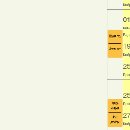
Кобр
01
Кам
Вад
1
Коб
2
Брэс
2
Брэс
2
Кобр