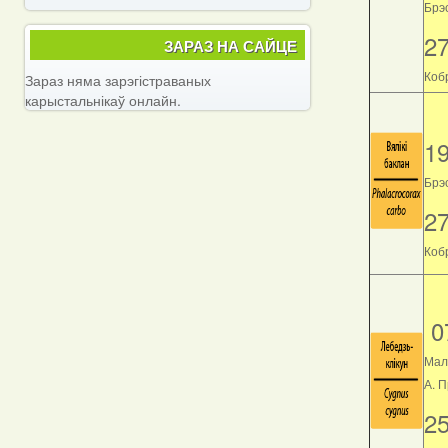
Брэс
2
ЗАРАЗ НА САЙЦЕ
Кобр
Зараз няма зарэгістраваных
карыстальнікаў онлайн.
1
Брэс
2
Кобр
0
Мал
А. 
2