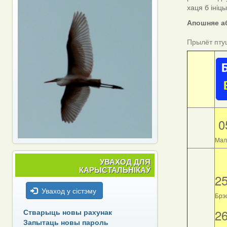
хаця б ініц
Апошняе аб
Прылёт пту
0
Мал
УВАХОД ДЛЯ
КАРЫСТАЛЬНІКАЎ
2
Уваход у сістэму
Брэс
2
Стварыць новы рахунак
Запытаць новы пароль