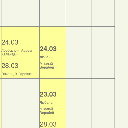
24.03
24.03
Лоеўскі р-н, Арцём
Халандач
Любань,
28.03
Мікалай
Верабей
Гомель, З. Гарошка
23.03
Любань,
Мікалай
Верабей
28.03