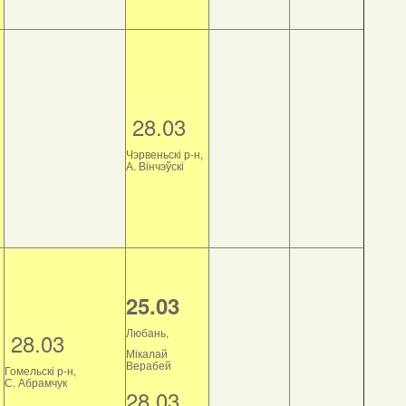
28.03
Чэрвеньскі р-н,
А. Вінчэўскі
25.03
Любань,
28.03
Мікалай
Верабей
Гомельскі р-н,
С. Абрамчук
28.03