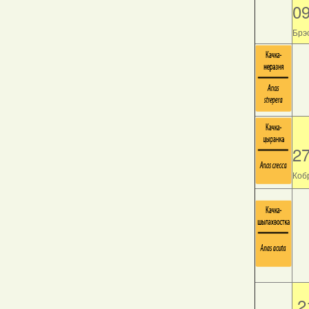
0
Брэс
2
Кобр
2