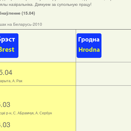
ыялы назіральніка. Дзякуем за супольную працу!
наўленне (15.04)
шак на Беларусь-2010
5.04
арыта, А. Рак
5.03
цкі р-н, С. АБрамчук, А. Сербун
6.03