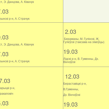
т, Э. Данцова, А. Ківачук
7.03
ынскі р-н, А. Страчук
2.03
9.03
Беражаны, М. Гулінскі, Ж.
Гулеўскі (таксама на зімоўцы)
т, Э. Данцова, А. Ківачук
19.03
7.03
Лідскі р-н, В. Гуменны, Дз.
ынскі р-н, А. Страчук
Вінчэўскі
12.03
7.03
Бераставіцкі р-н,
арыцкі р-н,
В.Гуменны,
Пракаповіч
Дз. Вінчэўскі
5.03
19.03