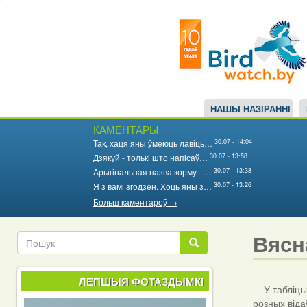
Main
Перайсці
да
navigation
асноўнага
змесціва
НАШЫ НАЗІРАННІ
КАМЕНТАРЫ
30.07 - 14:04
Так, хаця яны ўмеюць лавіць…
30.07 - 13:58
Дзякуй - толькі што напісаў…
30.07 - 13:38
Арыгінальная назва корму - …
30.07 - 13:26
Я з вамі згодзен. Хоць яны з…
Больш каментароў →
Вясн
Пошук
Пошук
ЛЕПШЫЯ ФОТАЗДЫМКІ
У табліцы 
розных віда