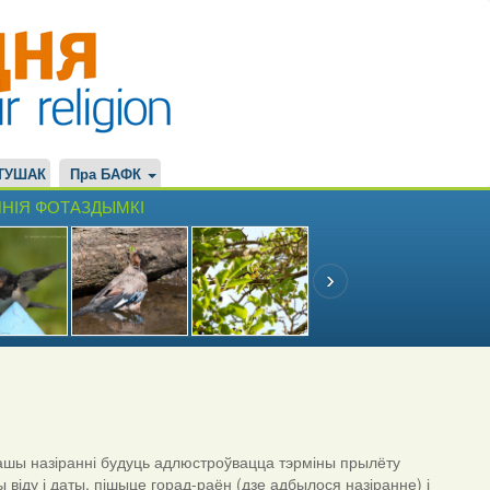
ТУШАК
Пра БАФК
НІЯ ФОТАЗДЫМКІ
шы назіранні будуць адлюстроўвацца тэрміны прылёту
ы віду і даты, пішыце горад-раён (дзе адбылося назіранне) і