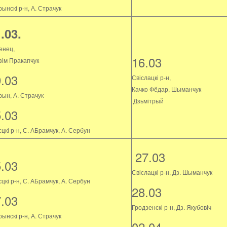
ынскі р-н, А. Страчук
.03.
енец,
16.03
зім Пракапчук
9.03
Свіслацкі р-н,
Качко Фёдар, Шыманчук
рын, А. Страчук
Дзьмітрый
5.03
цкі р-н, С. АБрамчук, А. Сербун
27.03
5.03
Свіслацкі р-н, Дз. Шыманчук
цкі р-н, С. АБрамчук, А. Сербун
28.03
7.03
Гродзенскі р-н, Дз. Якубовіч
ынскі р-н, А. Страчук
02.04