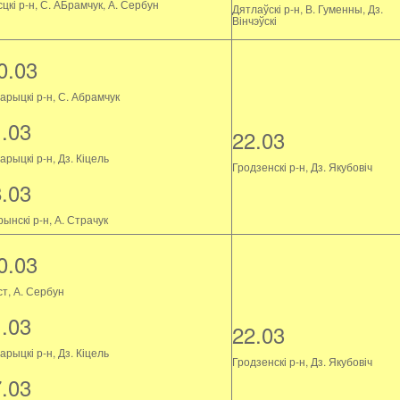
цкі р-н, С. АБрамчук, А. Сербун
Дятлаўскі р-н, В. Гуменны, Дз.
Вінчэўскі
0.03
арыцкі р-н, С. Абрамчук
1.03
22.03
рыцкі р-н, Дз. Кіцель
Гродзенскі р-н, Дз. Якубовіч
8.03
ынскі р-н, А. Страчук
0.03
ст, А. Сербун
1.03
22.03
рыцкі р-н, Дз. Кіцель
Гродзенскі р-н, Дз. Якубовіч
7.03