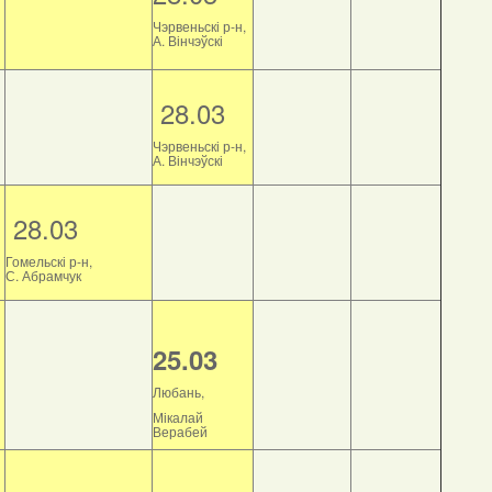
Чэрвеньскі р-н,
А. Вінчэўскі
28.03
Чэрвеньскі р-н,
А. Вінчэўскі
28.03
Гомельскі р-н,
С. Абрамчук
25.03
Любань,
Мікалай
Верабей