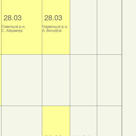
28.03
28.03
Гомельскі р-н,
Чэрвеньскі р-н,
С. Абрамчук
А. Вінчэўскі