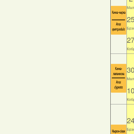
Мала
2
Брэс
2
Кобр
3
Мала
1
Кобр
2
Брэс