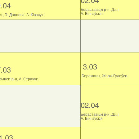
9.04
Бераставіцкі р-н, Дз. і
А. Вінчэўскія
т, Э. Данцова, А. Ківачук
3.03
7.03
Беражаны, Жорж Гулеўскі
ынскі р-н, А. Страчук
02.04
Бераставіцкі р-н, Дз. і
А. Вінчэўскія
1.03