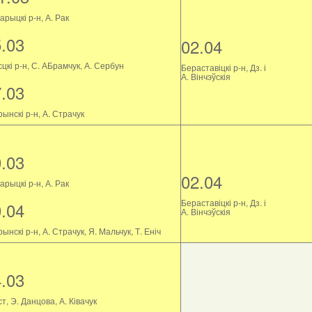
рыцкі р-н, А. Рак
5.03
02.04
цкі р-н, С. АБрамчук, А. Сербун
Бераставіцкі р-н, Дз. і
А. Вінчэўскія
7.03
ынскі р-н, А. Страчук
0.03
02.04
рыцкі р-н, А. Рак
Бераставіцкі р-н, Дз. і
0.04
А. Вінчэўскія
ынскі р-н, А. Страчук, Я. Мальчук, Т. Еніч
4.03
т, Э. Данцова, А. Ківачук