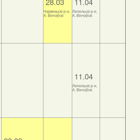
28.03
11.04
Чэрвеньскі р-н,
Лепельскі р-н,
А. Вінчэўскі
А. Вінчэўскі
11.04
Лепельскі р-н,
А. Вінчэўскі