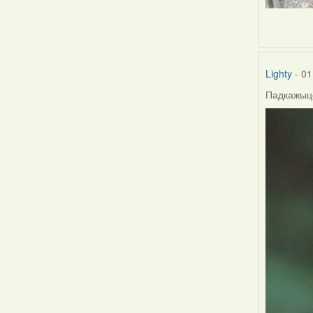
Lighty
- 01
Падкажыце