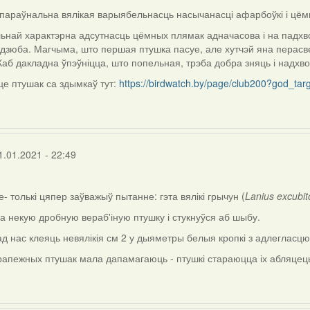
 параўнальна вялікая варыябельнасць насычанасці афарбоўкі і цём
ьнай характэрна адсутнасць цёмных плямак адначасова і на падхвос
 дзюба. Магчыма, што першая птушка пасуе, але хутчэй яна перасве
аб дакладна ўпэўніцца, што попельная, трэба добра зняць і надхвосце
е птушак са здымкаў тут:
https://birdwatch.by/page/club200?god_ta
1.01.2021 - 22:49
- толькі цяпер заўважыў пытанне: гэта вялікі грычун (
Lanius excubit
а некую дробную вераб'іную птушку і стукнуўся аб шыбу.
ад нас клеяць невялікія см 2 у дыяметры белыя кропкі з адлегласц
рапежных птушак мала дапамагаюць - птушкі стараюцца іх абляцець