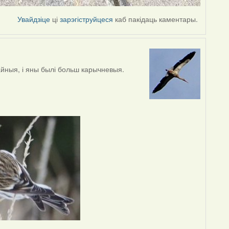
Увайдзіце
ці
зарэгіструйцеся
каб пакідаць каментары.
айныя, і яны былі больш карычневыя.