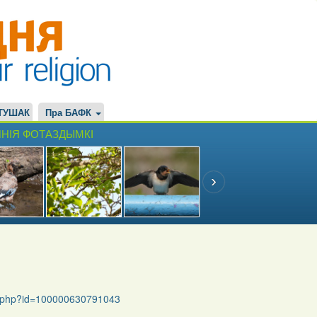
ТУШАК
Пра БАФК
НІЯ ФОТАЗДЫМКІ
le.php?id=100000630791043