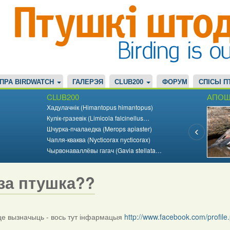
ПРА BIRDWATCH
ГАЛЕРЭЯ
CLUB200
ФОРУМ
СПІСЫ П
CLUB200
АПОШ
Хадулачнік (Himantopus himantopus)
Кулік-гразевік (Limicola falcinellus…
Шчурка-пчалаедка (Merops apiaster)
Чапля-кваква (Nycticorax nycticorax)
Чырвонаваллёвы гагач (Gavia stellata…
за птушка??
 вызначыць - вось тут інфармацыя
http://www.facebook.com/profi