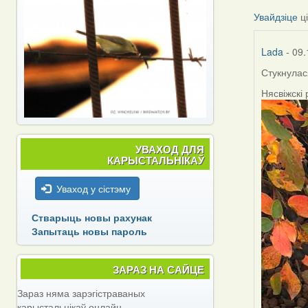
Увайдзіце
ц
Lada
- 09.
Стукнулас
Нясвіжскі
УВАХОД ДЛЯ
КАРЫСТАЛЬНІКАЎ
Уваход у сістэму
Стварыць новы рахунак
Запытаць новы пароль
ЗАРАЗ НА САЙЦЕ
Зараз няма зарэгістраваных
карыстальнікаў онлайн.