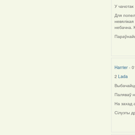
У чачотак
In
reply
Для попел
to
невялікая
by
небачна. К
Lighty
Параўнайц
Harrier
- 0
2
Lada
In
reply
Выбачайце
to
Паляваў н
by
Lada
На захад 
Сілуэты д