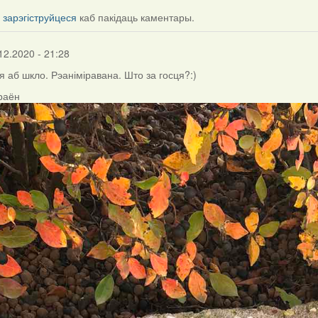
і
зарэгіструйцеся
каб пакідаць каментары.
12.2020 - 21:28
я аб шкло. Рэаніміравана. Што за госця?:)
 раён