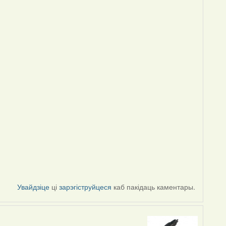
Увайдзіце
ці
зарэгіструйцеся
каб пакідаць каментары.