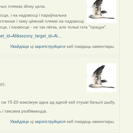
ных плямак збоку цела.
це, і на надхвосці і параўнальна
тленая і таму цёмнай плямкі на падхвосці
, і пахвосце - не так лёгка, але толькі гэта "працуе".
rget_id=All&sezony_target_id=Al…
Увайдзіце
ці
зарэгіструйцеся
каб пакідаць каментары.
or
).
ю см 15-20 максімум адна ад адной каб птушкі бачылі шыбу.
 і таксама разбіваюцца.
Увайдзіце
ці
зарэгіструйцеся
каб пакідаць каментары.