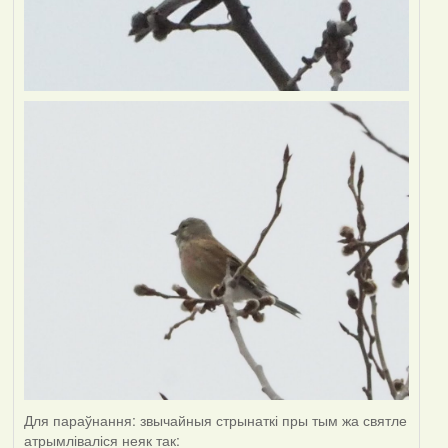
Для параўнання: звычайныя стрынаткі пры тым жа святле
атрымліваліся неяк так: