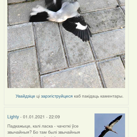
Увайдзіце
ці
зарэгіструйцеся
каб пакідаць каментары.
Lighty
- 01.01.2021 - 22:09
Падкажыце, калі ласка - чачоткі ўсе
звычайныя? Бо там былі звычайныя