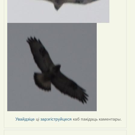
Увайдзіце
ці
зарэгіструйцеся
каб пакідаць каментары.