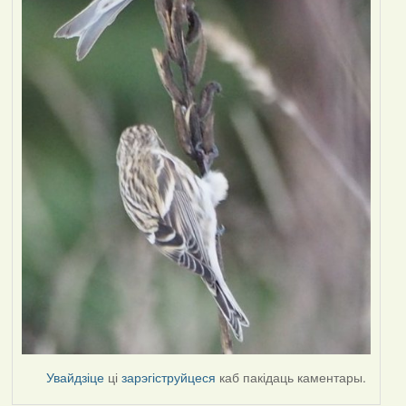
Увайдзіце
ці
зарэгіструйцеся
каб пакідаць каментары.