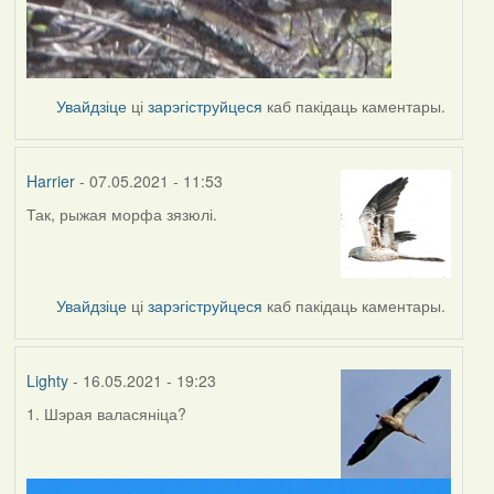
Увайдзіце
ці
зарэгіструйцеся
каб пакідаць каментары.
Harrier
- 07.05.2021 - 11:53
Так, рыжая морфа зязюлі.
In
reply
to
by
Увайдзіце
ці
зарэгіструйцеся
каб пакідаць каментары.
Lighty
Lighty
- 16.05.2021 - 19:23
1. Шэрая валасяніца?