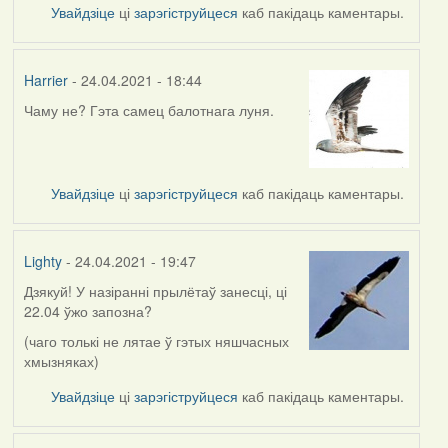
Увайдзіце
ці
зарэгіструйцеся
каб пакідаць каментары.
Harrier
- 24.04.2021 - 18:44
Чаму не? Гэта самец балотнага луня.
Увайдзіце
ці
зарэгіструйцеся
каб пакідаць каментары.
Lighty
- 24.04.2021 - 19:47
Дзякуй! У назіранні прылётаў занесці, ці
In
22.04 ўжо запозна?
reply
to
(чаго толькі не лятае ў гэтых няшчасных
by
хмызняках)
Harrier
Увайдзіце
ці
зарэгіструйцеся
каб пакідаць каментары.