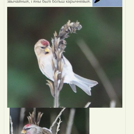
звычайныя, і яны былі больш карычневыя.