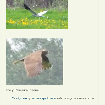
Усе ў Рэчыцкім раёне.
Увайдзіце
ці
зарэгіструйцеся
каб пакідаць каментары.