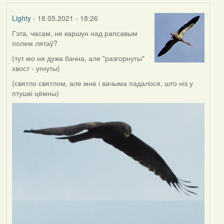
Lighty
- 18.05.2021 - 18:26
Гэта, часам, не каршун над рапсавым
полем лятаў?
(тут мо ня дужа бачна, але "разгорнуты"
хвост - угнуты)
(святло святлом, але мне і вачыма падалося, што ніз у
птушкі цёмны)