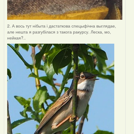
2. А вось тут нібыта і дастаткова спецыфічна выглядае,
але нешта я разгубілася з такога ракурсу. Леска, мо,
нейкая?..