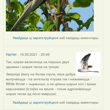
Увайдзіце
ці
зарэгіструйцеся
каб пакідаць каментары.
Harrier
- 16.05.2021 - 20:49
Так, шэрая валасяніца на першых двух
In
здымках і шэрая леска на трэцім.
reply
to
Звярніце ўвагу на белае горла, якое добра
by
вылучаецца - па ангельску птушка так і называецца -
Lighty
White throat + чырвоныя, а не цёмна-шэрыя ногі і яркая
карычневая ўстаўка на крыле - гэтым адрозніваецца
шэрая леска ад лескі-завірушкі.
Увайдзіце
ці
зарэгіструйцеся
каб пакідаць каментары.