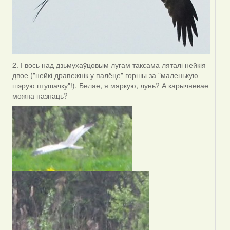
2. І вось над дзьмухаўцовым лугам таксама ляталі нейкія
двое ("нейкі драпежнік у палёце" горшы за "маленькую
шэрую птушачку"!). Белае, я мяркую, лунь? А карычневае
можна пазнаць?