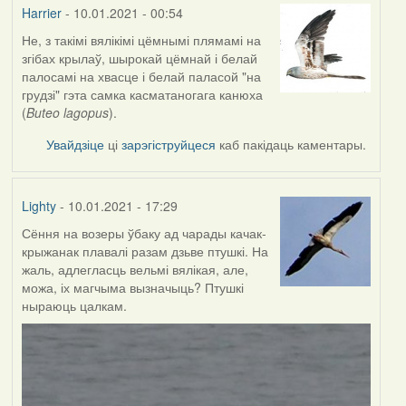
Harrier
- 10.01.2021 - 00:54
Не, з такімі вялікімі цёмнымі плямамі на
In
згібах крылаў, шырокай цёмнай і белай
reply
палосамі на хвасце і белай паласой "на
to
грудзі" гэта самка касматаногага канюха
by
(
Buteo lagopus
).
Lighty
Увайдзіце
ці
зарэгіструйцеся
каб пакідаць каментары.
Lighty
- 10.01.2021 - 17:29
Сёння на возеры ўбаку ад чарады качак-
крыжанак плавалі разам дзьве птушкі. На
жаль, адлегласць вельмі вялікая, але,
можа, іх магчыма вызначыць? Птушкі
ныраюць цалкам.