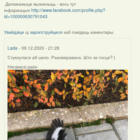
Дапамажыце вызначыць - вось тут
інфармацыя
http://www.facebook.com/profile.php?
id=100000630791043
Увайдзіце
ці
зарэгіструйцеся
каб пакідаць каментары.
Lada
- 09.12.2020 - 21:28
Стукнулася аб шкло. Рэаніміравана. Што за госця?:)
Нясвіжскі раён