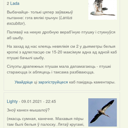
2
Lada
In
reply
Выбачайце- толькі цяпер заўважыў
to
пытанне: гэта вялікі грычун (
Lanius
by
excubitor
).
Lada
Паляваў на некую дробную вераб'іную птушку і стукнуўся
аб шыбу.
На захад ад нас клеяць невялікія см 2 у дыяметры белыя
кропкі з адлегласцю см 15-20 максімум адна ад адной каб
птушкі бачылі шыбу.
Сілуэты драпежных птушак мала дапамагаюць - птушкі
стараюцца іх абляцець і таксама разбіваюцца.
Увайдзіце
ці
зарэгіструйцеся
каб пакідаць каментары.
Lighty
- 09.01.2021 - 22:45
Зноў канюх-мышалоў?
(якасць сумная, канечне. Махавыя пёры
там былі белыя ў палоску. Лятаў кругамі,