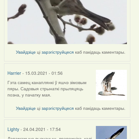
Увайдзіце
ці
зарэгіструйцеся
каб пакідаць каментары.
Harrier
- 15.03.2021 - 01:56
Гэта самец канаплянкі ў яшчэ зімовым
In
пяры. Садовыя стрынаткі прыляцяць
reply
позна, у пачатку мая.
to
by
Увайдзіце
ці
зарэгіструйцеся
каб пакідаць каментары.
Lighty
Lighty
- 24.04.2021 - 17:54
Дапамажыце вызначыць драпежніка, калі