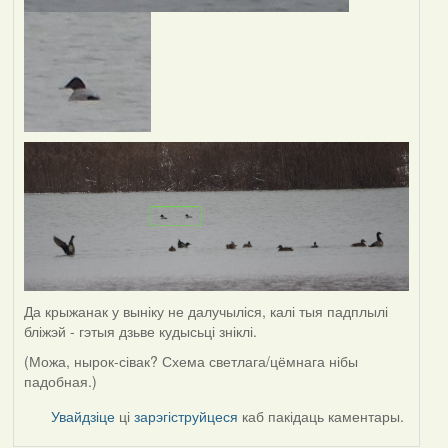
Да крыжанак у выніку не далучыліся, калі тыя падплылі
бліжэй - гэтыя дзьве кудысьці зніклі.
(Можа, нырок-сівак? Схема светлага/цёмнага нібы
падобная.)
Увайдзіце
ці
зарэгіструйцеся
каб пакідаць каментары.