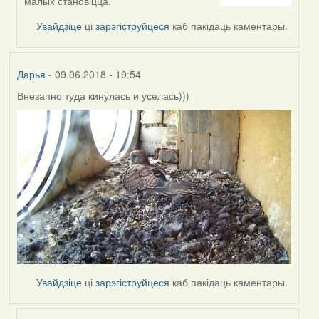
to
малых становіцца.
by
Увайдзіце
ці
зарэгіструйцеся
каб пакідаць каментары.
Feather
Дарья
- 09.06.2018 - 19:54
Внезапно туда кинулась и уселась)))
Увайдзіце
ці
зарэгіструйцеся
каб пакідаць каментары.