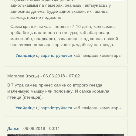
by
аднолькавымі па памерах, значыць і актыўнасць у
Feather
адносінах да ежы будзе аднолькавай, як і шанцы
выжыць пры яе недахопе.
Самы крытычны час - першыя 7-10 дзён, калі самцы
трэба быць пастаянна на гняздзе, каб абаграваць
малых або, наадварот, засланяць іх ад сонца. пазней
яна зможа паляваць і прыносіць здабычу на гняздо.
Увайдзіце
ці
зарэгіструйцеся
каб пакідаць каментары.
Могилев (госць)
- 06.06.2018 - 07:02
В 7 утра самец принес самке со второго гнезда
маленькую мышку или половину. И самка кормила
птенца (птенцов).
Увайдзіце
ці
зарэгіструйцеся
каб пакідаць каментары.
Дарья
- 06.06.2018 - 00:11