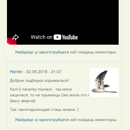
Увайдзіце
ці
зарэгіструйцеся
каб пакідаць каментары.
Harrier
- 02.06.2018 - 21:47
Добрая падборка атрымалася!
In
reply
Калі ў пачатку пішчалі - так мяса
to
хацелася, то на прыканцы ўжо мала хто і
by
ўвагу звяртаў.
Feather
Так і вегетарыянцамі стаць можна :)
Увайдзіце
ці
зарэгіструйцеся
каб пакідаць каментары.