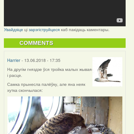
Увайдзіце
ці
зарэгіструйцеся
каб пакідаць каментары.
COMMENTS
Harrier
- 13.06.2018 - 17:35
На другім гняздзе ўся тройка малых жывая
і расце.
Самка прынесла палёўку, але яна неяк
хутка скончылася: