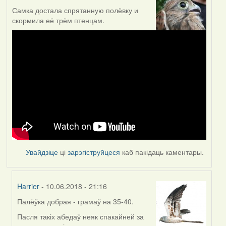
Самка достала спрятанную полёвку и
скормила её трём птенцам.
Увайдзіце
ці
зарэгіструйцеся
каб пакідаць каментары.
Harrier
- 10.06.2018 - 21:16
Палёўка добрая - грамаў на 35-40.
In
reply
Пасля такіх абедаў неяк спакайней за