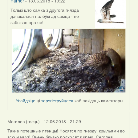
Harrier
- 13.06.2018 - 19:22
Толькі што самка з другога гнязда
In
дачакалася палёўкі ад самца - не
reply
забывае пра яе!
to
by
Harrier
Увайдзіце
ці
зарэгіструйцеся
каб пакідаць каментары.
Могилев (госць)
- 12.06.2018 - 21:29
Такие потешные птенцы! Носятся по гнезду, крыльями во
всю машут! Очень близко подходят к краю. Сегодня