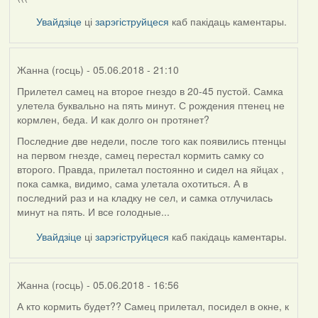
Увайдзіце
ці
зарэгіструйцеся
каб пакідаць каментары.
Жанна (госць)
- 05.06.2018 - 21:10
Прилетел самец на второе гнездо в 20-45 пустой. Самка
улетела буквально на пять минут. С рождения птенец не
кормлен, беда. И как долго он протянет?
Последние две недели, после того как появились птенцы
на первом гнезде, самец перестал кормить самку со
второго. Правда, прилетал постоянно и сидел на яйцах ,
пока самка, видимо, сама улетала охотиться. А в
последний раз и на кладку не сел, и самка отлучилась
минут на пять. И все голодные...
Увайдзіце
ці
зарэгіструйцеся
каб пакідаць каментары.
Жанна (госць)
- 05.06.2018 - 16:56
А кто кормить будет?? Самец прилетал, посидел в окне, к