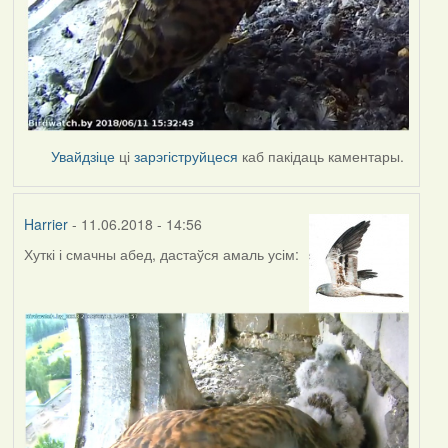
Увайдзіце
ці
зарэгіструйцеся
каб пакідаць каментары.
Harrier
- 11.06.2018 - 14:56
Хуткі і смачны абед, дастаўся амаль усім: