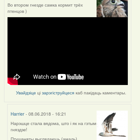
Во втором гнезде самка кормит трёх
птенцов )
Увайдзіце
ці
зарэгіструйцеся
каб пакідаць каментары.
Harrier
- 08.06.2018 - 16:21
Нарэшце стала вядома, што і як на гэтым
In
гняздзе!
reply
to
Птушаняты выглядаюць (амаль)