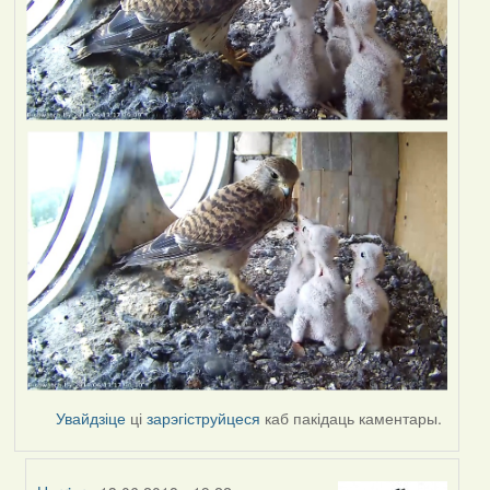
Увайдзіце
ці
зарэгіструйцеся
каб пакідаць каментары.