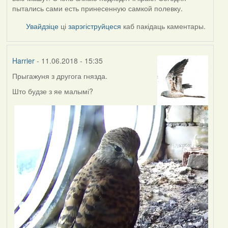
пытались сами есть принесенную самкой полевку.
Увайдзіце
ці
зарэгіструйцеся
каб пакідаць каментары.
Harrier
- 11.06.2018 - 15:35
Прыгажуня з другога гнязда.
Што будзе з яе малымі?