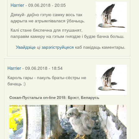
Harrier
- 09.06.2018 - 20:05
Дзякуй- даўно гэтую самку вось так
In
адкрыта не атрымлівалася ўбачыць.
reply
to
Калі стане бяспечна для птушанят,
by
паправім камеру на гэтым гняздзе і будзе бачна больш.
Дарья
Увайдзіце
ці
зарэгіструйцеся
каб пакідаць каментары.
Harrier
- 09.06.2018 - 18:54
Кароль гары - пакуль браты-сёстры не
бачаць :)