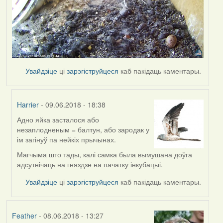
Увайдзіце
ці
зарэгіструйцеся
каб пакідаць каментары.
Harrier
- 09.06.2018 - 18:38
Адно яйка засталося або
In
незаплодненым = балтун, або зародак у
reply
ім загінуў па нейкіх прычынах.
to
by
Магчыма што тады, калі самка была вымушана доўга
Дарья
адсутнічаць на гняздзе на пачатку інкубацыі.
Увайдзіце
ці
зарэгіструйцеся
каб пакідаць каментары.
Feather
- 08.06.2018 - 13:27