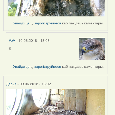
Увайдзіце
ці
зарэгіструйцеся
каб пакідаць каментары.
VoV
- 10.06.2018 - 18:08
))
In
reply
to
by
Увайдзіце
ці
зарэгіструйцеся
каб пакідаць каментары.
Harrier
Дарья
- 09.06.2018 - 16:02