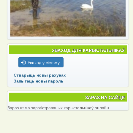
УВАХОД ДЛЯ КАРЫСТАЛЬНІКАЎ
Уваход у сістэму
Стварыць новы рахунак
Запытаць новы пароль
ЗАРАЗ НА САЙЦЕ
Зараз няма зарэгістраваных карыстальнікаў онлайн.