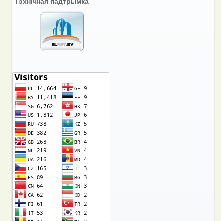
Тэхнічная падтрымка