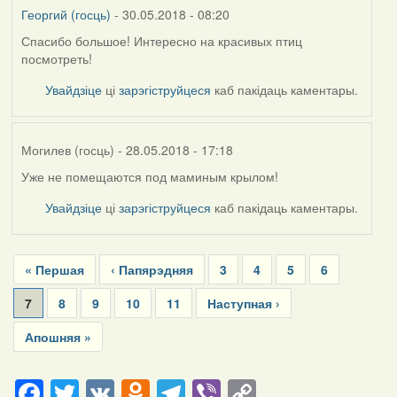
Георгий (госць)
- 30.05.2018 - 08:20
Спасибо большое! Интересно на красивых птиц
посмотреть!
Увайдзіце
ці
зарэгіструйцеся
каб пакідаць каментары.
Могилев (госць)
- 28.05.2018 - 17:18
Уже не помещаются под маминым крылом!
Увайдзіце
ці
зарэгіструйцеся
каб пакідаць каментары.
Pagination
First
« Першая
Previous
‹ Папярэдняя
Page
3
Page
4
Page
5
Page
6
page
page
Current
7
Page
8
Page
9
Page
10
Page
11
Next
Наступная ›
page
page
Last
Апошняя »
page
Facebook
Twitter
VK
Odnoklassniki
Telegram
Viber
Copy