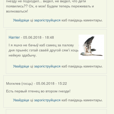
гнезду не подходил... видел, не видел, что дети
появились?? Ох, е мое! Будем теперь переживать и
волноваться!
Увайдзіце
ці
зарэгіструйцеся
каб пакідаць каментары.
Harrier
- 05.06.2018 - 18:48
І я яшчэ не бачыў каб самец за палову
In
дня прынёс гэтай сваёй другой сям'і хоць
reply
нейкую здабычу.
to
by
Увайдзіце
ці
зарэгіструйцеся
каб пакідаць каментары.
Жанна
(госць)
Могилев (госць)
- 05.06.2018 - 15:22
Есть первый птенец во втором гнезде!
Увайдзіце
ці
зарэгіструйцеся
каб пакідаць каментары.