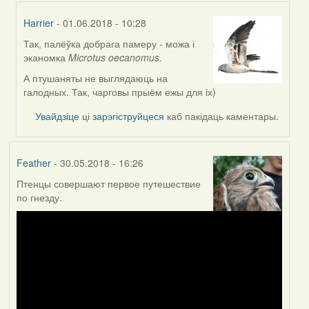
Harrier
- 01.06.2018 - 10:28
Так, палёўка добрага памеру - можа і
In
эканомка
Microtus oecanomus
.
reply
to
А птушаняты не выглядаюць на
by
галодных. Так, чарговы прыём ежы для іх)
Feather
Увайдзіце
ці
зарэгіструйцеся
каб пакідаць каментары.
Feather
- 30.05.2018 - 16:26
Птенцы совершают первое путешествие
по гнезду.