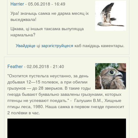
Harrier
- 05.06.2018 - 16:49
Ура! значыць самка не дарма месяц іх
In
выседжвала!
reply
to
Цікава, ці іншыя таксама вылупяцца
by
нармальна?
Могилев
Увайдзіце
ці
зарэгіструйцеся
каб пакідаць каментары.
(госць)
Feather
- 02.06.2018 - 21:40
"Охотится пустельга неустанно, за день
добывая 12—15 полевок, а при обилии
грызунов — до 28 зверьков. В такие годы
гнезда бывают буквально завалены грызунами, которых
птенцы не успевают поедать." - Галушин В.М., Хищные
птицы леса, 1980. Наша самка в первом гнезде приносит
2 полёвки в час.