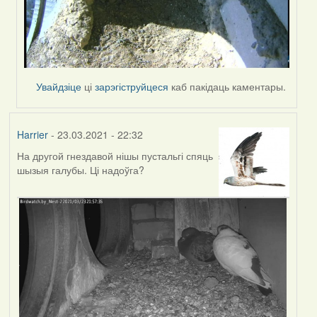
Увайдзіце
ці
зарэгіструйцеся
каб пакідаць каментары.
Harrier
- 23.03.2021 - 22:32
На другой гнездавой нішы пустальгі спяць
шызыя галубы. Ці надоўга?