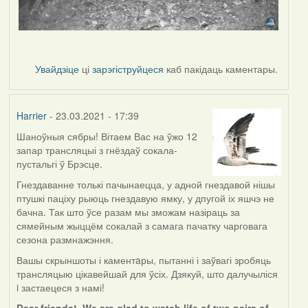
Увайдзіце
ці
зарэгіструйцеся
каб пакідаць каментары.
Harrier
- 23.03.2021 - 17:39
Шаноўныя сябры! Вітаем Вас на ўжо 12
запар трансляцыі з гнёздаў сокала-
пустальгі ў Брэсце.
Гнездаванне толькі пачынаецца, у адной гнездавой нішы
птушкі паціху рыюць гнездавую ямку, у дпугой іх яшчэ не
бачна. Так што ўсе разам мы зможам назіраць за
сямейным жыццём сокалай з самага пачатку чарговага
сезона размнажэння.
Вашы скрыншоты і каментaры, пытанні і заўвагі зробяць
трансляцыю цікавейшай для ўсіх. Дзякуй, што далучыліся
i застаецеся з намі!