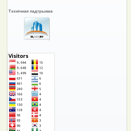
Тэхнічная падтрымка