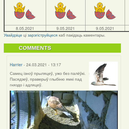
8.05.2021
9.05.2021
9.05.2021
Увайдзіце
ці
зарэгіструйцеся
каб пакідаць каментары.
COMMENTS
Harrier
- 24.03.2021 - 13:17
Самец ізноў прыляцеў, ужо без палёўкі.
In
Пасядзеў, праверыў глыбіню ямкі пад
reply
гняздо і адляцеў.
to
by
Harrier