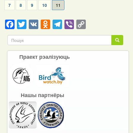
Page
7
Page
8
Page
9
Page
10
Current
11
page
Facebook
Twitter
VK
Odnoklassniki
Telegram
Viber
Copy
Link
Пошук
Пошук
Праект рэалізуюць
Нашы партнёры