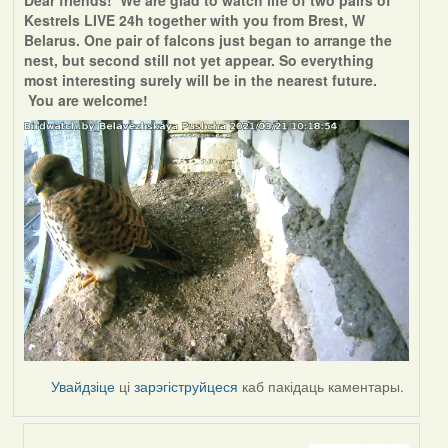
Dear friends! We are glad to watch life of two pairs of
Kestrels LIVE 24h together with you from Brest, W
Belarus. One pair of falcons just began to arrange the
nest, but second still not yet appear. So everything
most interesting surely will be in the nearest future.
You are welcome!
Увайдзіце
ці
зарэгіструйцеся
каб пакідаць каментары.