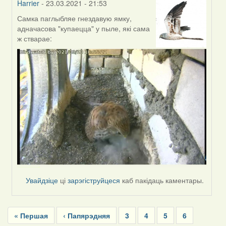
Harrier
- 23.03.2021 - 21:53
Самка паглыбляе гнездавую ямку,
In
адначасова "купаецца" у пыле, які сама
reply
ж стварае:
to
by
Harrier
Увайдзіце
ці
зарэгіструйцеся
каб пакідаць каментары.
Pagination
First
« Першая
Previous
‹ Папярэдняя
Page
3
Page
4
Page
5
Page
6
page
page