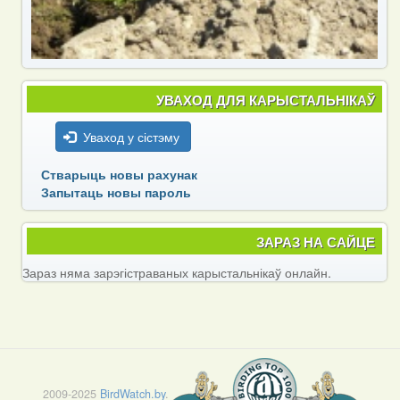
УВАХОД ДЛЯ КАРЫСТАЛЬНІКАЎ
Уваход у сістэму
Стварыць новы рахунак
Запытаць новы пароль
ЗАРАЗ НА САЙЦЕ
Зараз няма зарэгістраваных карыстальнікаў онлайн.
2009-2025
BirdWatch.by
.