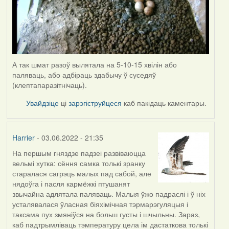
А так шмат разоў вылятала на 5-10-15 хвілін або
паляваць, або адбіраць здабычу ў суседяў
(клептапаразітнічаць).
Увайдзіце
ці
зарэгіструйцеся
каб пакідаць каментары.
Harrier
- 03.06.2022 - 21:35
На першым гняздзе падзеі развіваюцца
вельмі хутка: сёння самка толькі зранку
старалася сагрэць малых пад сабой, але
нядоўга і пасля кармёжкі птушанят
звычайна адлятала паляваць. Малыя ўжо падраслі і ў ніх
усталявалася ўласная біяхімічная тэрмарэгуляцыя і
таксама пух змяніўся на больш густы і шчыльны. Зараз,
каб падтрымліваць тэмпературу цела ім дастаткова толькі