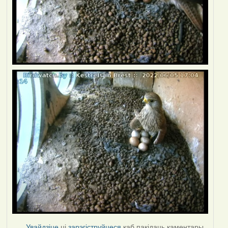
Увайдзіце
ці
зарэгіструйцеся
каб пакідаць каментары.