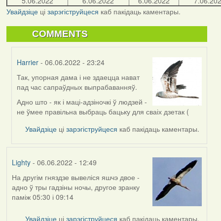
5.06.2022
6.06.2022
6.06.2022
7.06.20
Увайдзіце
ці
зарэгіструйцеся
каб пакідаць каментары.
COMMENTS
Harrier
- 06.06.2022 - 23:24
Так, упорная дама і не здаецца нават
In
пад час сапраўдных выпрабаванняў.
reply
to
Адно што - як і маці-адзіночкі ў людзей -
by
не ўмее правільна выбраць бацьку для сваіх дзетак (
Свіргулля
Увайдзіце
ці
зарэгіструйцеся
каб пакідаць каментары.
Lighty
- 06.06.2022 - 12:49
На другім гняздзе вывеліся яшчэ двое -
адно ў тры гадзіны ночы, другое зранку
паміж 05:30 і 09:14
Увайдзіце
ці
зарэгіструйцеся
каб пакідаць каментары.