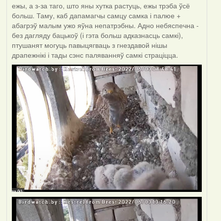
ежы, а з-за таго, што яны хутка растуць, ежы трэба ўсё
больш. Таму, каб дапамагчы самцу самка і палюе +
абагрэў малым ужо яўна непатрэбны. Адно небяспечна -
без дагляду бацькоў (і гэта больш адказнасць самкі),
птушанят могуць павыцягваць з гнездавой нішы
драпежнікі і тады сэнс паляванняў самкі страціцца.