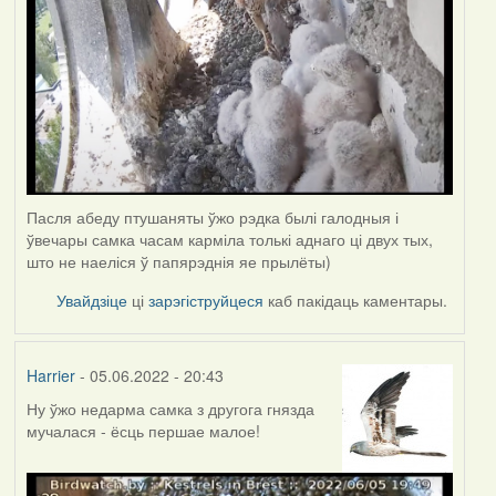
Пасля абеду птушаняты ўжо рэдка былі галодныя і
ўвечары самка часам карміла толькі аднаго ці двух тых,
што не наеліся ў папярэднія яе прылёты)
Увайдзіце
ці
зарэгіструйцеся
каб пакідаць каментары.
Harrier
- 05.06.2022 - 20:43
Ну ўжо недарма самка з другога гнязда
мучалася - ёсць першае малое!