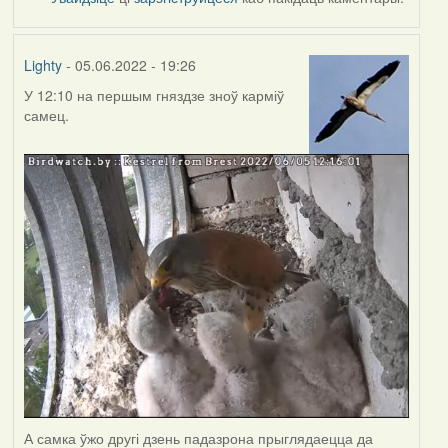
Lighty
- 05.06.2022 - 19:26
У 12:10 на першым гняздзе зноў карміў
самец.
А самка ўжо другі дзень падазрона прыглядаецца да