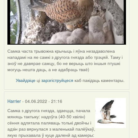
Самка часта трывожна крычыць і яўна незадаволена
нападамі на яе самкі з другога гнязда або трэцяй. Таму і
зноў не давярае самцу, бо не верыць што іншыя птушкі
могуць нешта даць, а не адабраць тваё)
Увайдзіце
ці
зарэгіструйцеся
каб пакідаць каментары.
Harrier
- 04.06.2022 - 21:16
Самка з другога гнязда, здаецца, пачала
мяняць тактыку: надоўга (40-50 хвілін)
сёння адлятала паляваць толькі двойчы і
адзін раз вярнулася з маленькай палёўкаў,
якую прыхавала ў куце даленй ад камеры: