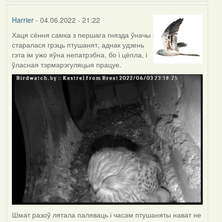
Harrier
- 04.06.2022 - 21:22
Хаця сёння самка з першага гнязда ўначы
старалася грэць птушанят, аднак удзень
гэта ім ужо яўна непатрэбна, бо і цёпла, і
ўласная тэрмарэгуляцыя працуе.
Шмат разоў лятала паляваць і часам птушаняты нават не