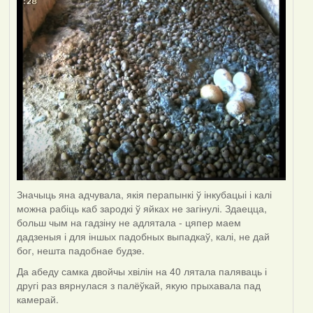
Значыць яна адчувала, якія перапынкі ў інкубацыі і калі
можна рабіць каб зародкі ў яйках не загінулі. Здаецца,
больш чым на гадзіну не адлятала - цяпер маем
дадзеныя і для іншых падобных выпадкаў, калі, не дай
бог, нешта падобнае будзе.
Да абеду самка двойчы хвілін на 40 лятала паляваць і
другі раз вярнулася з палёўкай, якую прыхавала пад
камерай.