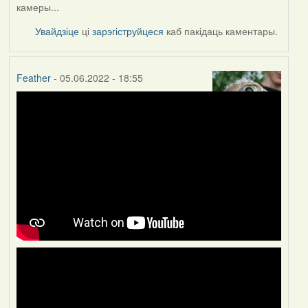
камеры...
Увайдзіце
ці
зарэгіструйцеся
каб пакідаць каментары.
Feather
- 05.06.2022 - 18:55