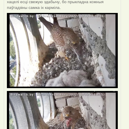
хацелі есці свежую здабычу, бо прыкладна кожныя
паўгадзіны самка іх карміла.