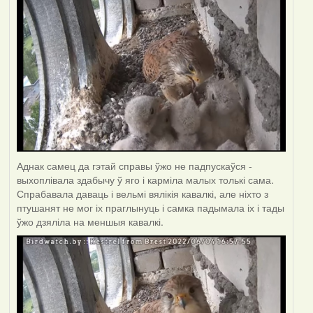
Аднак самец да гэтай справы ўжо не падпускаўся -
выхоплівала здабычу ў яго і карміла малых толькі сама.
Спрабавала даваць і вельмі вялікія кавалкі, але ніхто з
птушанят не мог іх праглынуць і самка падымала іх і тады
ўжо дзяліла на меншыя кавалкі.