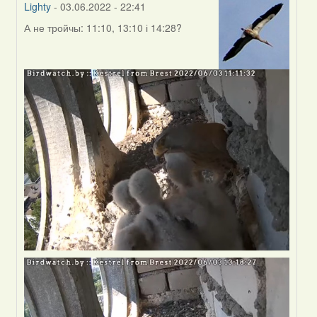
Lighty
- 03.06.2022 - 22:41
А не тройчы: 11:10, 13:10 і 14:28?
In
reply
to
by
Harrier