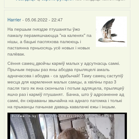
Harrier
- 05.06.2022 - 22:47
На першым гняздзе птушаняты ўжо
памалу перамяшчаюцца "на каленях" па
нішы, а бацькі паспяхова палююць і
пастаянна прныосяць усё новых і новых
палёвак.
Сёння самец двойчы карміў малых у адсутнасць самкі.
Прычым першы раз яны абодва прыляцелі амаль
адначасова і абодва - са здабычай! Таму самец саступіў
месца для кармлення малых самцы, а хвіліны праз 3
пасля таго як яна скончыла і потым адляцела, прыляцеў
яшчэ раз і карміў птушанят. Бачна, што ў адрозненне ад
самкі, ён скіраваны звычайна на аднаго патомка і толькі
на прыканцы пачынае даваць кавалачкі ежы і іншым.