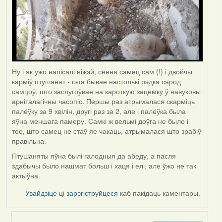
Ну і як ужо напісалі ніжэй, сёння самец сам (!) і двойчы
карміў птушанят - гэта бывае настолькі рэдка сярод
самцоў, што заслугоўвае на кароткую зацемку ў навуковы
арніталагічны часопіс. Першы раз атрымалася скарміць
палёўку за 9 хвілін, другі раз за 2, але і палёўка была
яўна меншага памеру. Самкі ж вельмі доўга не было і
тое, што самец не стаў яе чакаць, атрымалася што зрабіў
правільна.
Птушаняты яўна былі галодныя да абеду, а пасля
здабычы было нашмат больш і хаця і елі, але ўжо не так
актыўна.
Увайдзіце
ці
зарэгіструйцеся
каб пакідаць каментары.