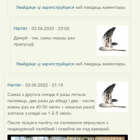
Увайдзіце
ці
зарэгіструйцеся
каб пакідаць каментары.
Harrier
- 03.06.2022 - 23:02
Дзякуй - так, самы першы раз
In
прапусціў.
reply
to
by
Увайдзіце
ці
зарэгіструйцеся
каб пакідаць каментары.
Lighty
Harrier
- 03.06.2022 - 21:19
Самка з другога гнязда 4 разы лятала
паляваць, два разы да абеду і два - пасля,
кожны раз на 40-50 хвілін + некалькі разоў
злятала з клaдкі на 1-2-5 хвілін.
Пасля трэцяга палёту на паляванне вярнулася з
недаедзенай палёўкай і схавАла яе пад камерай.