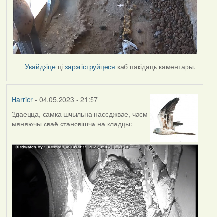
Увайдзіце
ці
зарэгіструйцеся
каб пакідаць каментары.
Harrier
- 04.05.2023 - 21:57
Здаецца, самка шчыльна наседжвае, часм
мяняючы сваё становішча на кладцы: