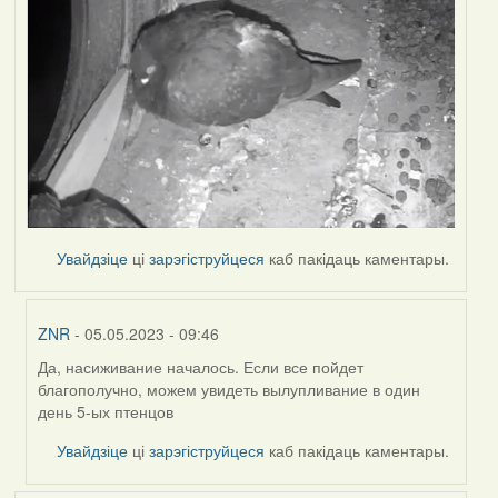
Увайдзіце
ці
зарэгіструйцеся
каб пакідаць каментары.
ZNR
- 05.05.2023 - 09:46
Да, насиживание началось. Если все пойдет
In
благополучно, можем увидеть вылупливание в один
reply
день 5-ых птенцов
to
by
Увайдзіце
ці
зарэгіструйцеся
каб пакідаць каментары.
Harrier