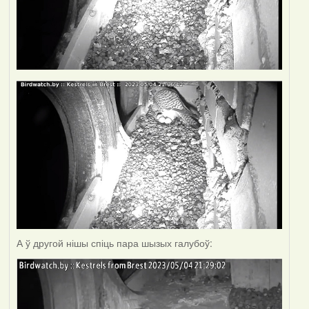
А ў другой нішы спіць пара шызых галубоў: