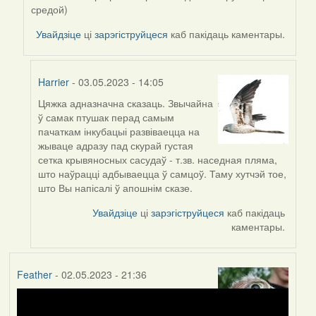
Harrier
средой)
Увайдзіце
ці
зарэгіструйцеся
каб пакідаць каментары.
Harrier
- 03.05.2023 - 14:05
Цяжка адназначна сказаць. Звычайна
In
ў самак птушак перад самым
reply
пачаткам інкубацыі развіваецца на
to
жываце адразу пад скурай густая
by
сетка крывяносных сасудаў - т.зв. наседная пляма,
ZNR
што наўрацці адбываецца ў самцоў. Таму хутчэй тое,
што Вы напісалі ў апошнім сказе.
Увайдзіце
ці
зарэгіструйцеся
каб пакідаць
каментары.
Feather
- 02.05.2023 - 21:36