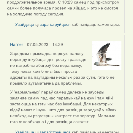
продолжительное время. С 10:29 самец под присмотром
самки более получаса провел на яйцах, и это не смотря
на холодную погоду сегодня.
Увайдзіце
ці
зарэгіструйцеся
каб пакідаць каментары.
Harrier
- 07.05.2023 - 14:29
Зародкам прыкладна першую палову
In
перыяду інкубацыі для росту і развіцця
reply
не патрэбны абагрэў без перапынку,
to
таму нават калі б яны былі проста
by
адкрыты па паўгадзіны некалькі раз за суткі, гэта б не
ZNR
прывяло аўтаматычна да праблемы.
У 'нармальных' параў самец далёка не заўсёды
замяняе самку пад час перапынкаў на ежу і там яйкі
застаюцца на гэты час без інкубацыі. Для некаторых
відаў нават пішуць, што для развіцця зародкаў у яйках
неабходны рэгулярны кантраст тэмператур. Магчыма
гэта ж неабходна і для развіцця сакалят.
Увайдзіце
ці
зарэгіструйцеся
каб пакідаць каментары.