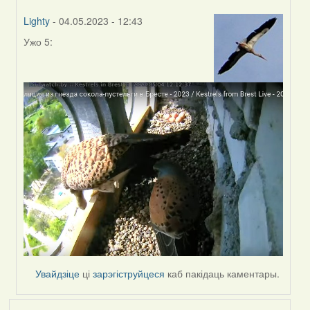
Lighty
- 04.05.2023 - 12:43
Ужо 5:
In
reply
to
by
Harrier
Увайдзіце
ці
зарэгіструйцеся
каб пакідаць каментары.