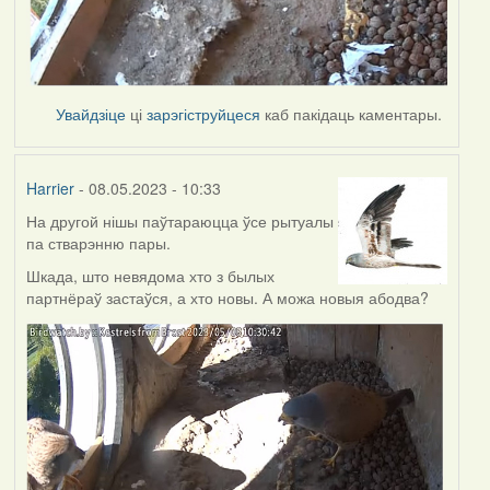
Увайдзіце
ці
зарэгіструйцеся
каб пакідаць каментары.
Harrier
- 08.05.2023 - 10:33
На другой нішы паўтараюцца ўсе рытуалы
па стварэнню пары.
Шкада, што невядома хто з былых
партнёраў застаўся, а хто новы. А можа новыя абодва?