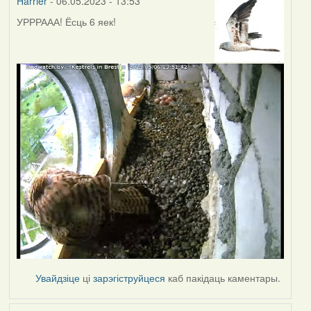
Harrier
- 06.05.2023 - 13:53
УРРРААА! Ёсць 6 яек!
Увайдзіце
ці
зарэгіструйцеся
каб пакідаць каментары.