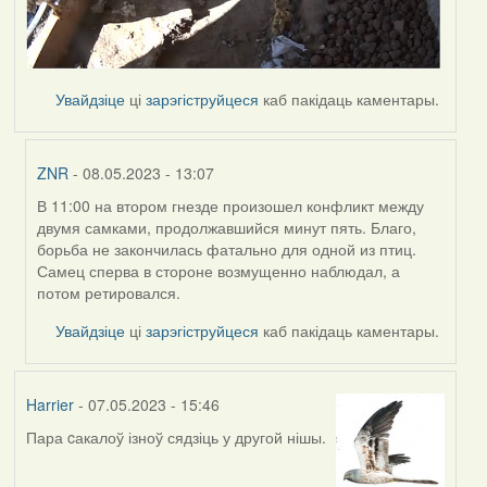
Увайдзіце
ці
зарэгіструйцеся
каб пакідаць каментары.
ZNR
- 08.05.2023 - 13:07
В 11:00 на втором гнезде произошел конфликт между
In
двумя самками, продолжавшийся минут пять. Благо,
reply
борьба не закончилась фатально для одной из птиц.
to
Самец сперва в стороне возмущенно наблюдал, а
by
потом ретировался.
Harrier
Увайдзіце
ці
зарэгіструйцеся
каб пакідаць каментары.
Harrier
- 07.05.2023 - 15:46
Пара cакалоў ізноў сядзіць у другой нішы.