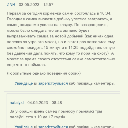
ZNR
- 03.05.2023 - 12:57
Первая за сегодня кормежка самки состоялась в 10:34.
Голодная самка выхватив добычу улетела завтракать, а
самец ожидаемо уселся на кладку. По возвращению,
можно было ожидать что она активно будет
выправаживать самца за новой добычей (как никак одна
полевка за утро это мало), но и в этот раз позволила ему
спокойно посидеть 15 минут и в 11:25 подойдя вплотную
без давления дала понять, что кому то пора на охоту) А
может за время своего отсутствия самка самостоятельно
еще что то поймала.
Любопытные однако поведения обоих)
Увайдзіце
ці
зарэгіструйцеся
каб пакідаць каментары.
nataly.d
- 04.05.2023 - 08:48
За ўчорашні дзень самец прыносіў прынамсі тры
In
палёўкі, гэта з 10 да 17 гадзін
reply
to
Увайдзіце
ці
зарэгіструйцеся
каб пакідаць каментары.