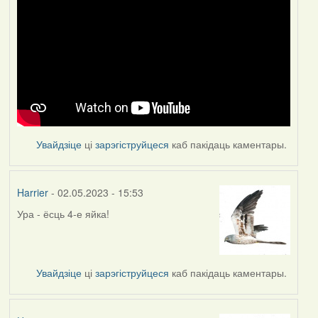
Увайдзіце
ці
зарэгіструйцеся
каб пакідаць каментары.
Harrier
- 02.05.2023 - 15:53
Ура - ёсць 4-е яйка!
Увайдзіце
ці
зарэгіструйцеся
каб пакідаць каментары.