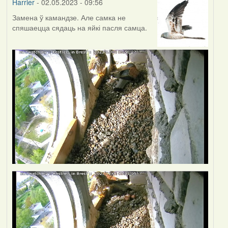
Harrier
- 02.05.2023 - 09:56
Замена ў камандзе. Але самка не
спяшаецца сядаць на яйкі пасля самца.