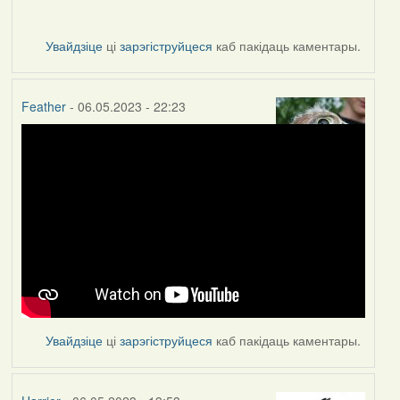
Увайдзіце
ці
зарэгіструйцеся
каб пакідаць каментары.
Feather
- 06.05.2023 - 22:23
Увайдзіце
ці
зарэгіструйцеся
каб пакідаць каментары.