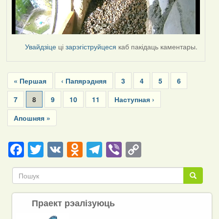
Увайдзіце
ці
зарэгіструйцеся
каб пакідаць каментары.
Pagination
First
« Першая
Previous
‹ Папярэдняя
Page
3
Page
4
Page
5
Page
6
page
page
Page
7
Current
8
Page
9
Page
10
Page
11
Next
Наступная ›
page
page
Last
Апошняя »
page
Facebook
Twitter
VK
Odnoklassniki
Telegram
Viber
Copy
Link
Пошук
Пошук
Праект рэалізуюць