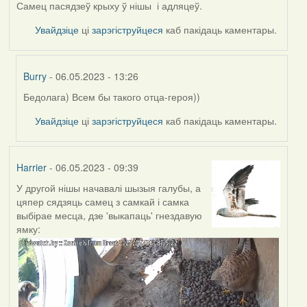
Самец пасядзеў крыху ў нішы і адляцеў.
Увайдзіце
ці
зарэгіструйцеся
каб пакідаць каментары.
Burry
- 06.05.2023 - 13:26
Бедолага) Всем бы такого отца-героя))
In
reply
Увайдзіце
ці
зарэгіструйцеся
каб пакідаць каментары.
to
by
Harrier
Harrier
- 06.05.2023 - 09:39
У другой нішы начавалі шызыя галубы, а
цяпер сядзяць самец з самкай і самка
выбірае месца, дзе 'выкапаць' гнездавую
ямку: