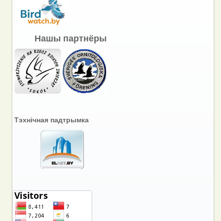
Нашы партнёры
Тэхнічная падтрымка