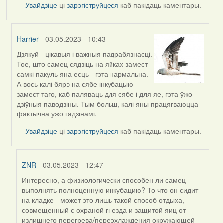
Увайдзіце
ці
зарэгіструйцеся
каб пакідаць каментары.
Harrier
- 03.05.2023 - 10:43
Дзякуй - цікавыя і важныя падрабязнасці.
In
Тое, што самец сядзіць на яйках замест
reply
самкі пакуль яна есць - гэта нармальна.
to
А вось калі бярэ на сябе інкубацыю
by
замест таго, каб паляваць для сябе і для яе, гэта ўжо
ZNR
дзіўныя паводзіны. Тым больш, калі яны працягваюцца
фактычна ўжо гадзінамі.
Увайдзіце
ці
зарэгіструйцеся
каб пакідаць каментары.
ZNR
- 03.05.2023 - 12:47
Интересно, а физиологически способен ли самец
In
выполнять полноценную инкубацию? То что он сидит
reply
на кладке - может это лишь такой способ отдыха,
to
совмещенный с охраной гнезда и защитой яиц от
by
излишнего перегрева/переохлаждения окружающей