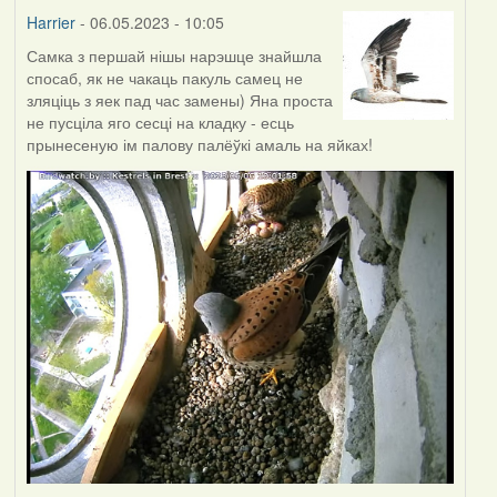
Harrier
- 06.05.2023 - 10:05
Самка з першай нішы нарэшце знайшла
спосаб, як не чакаць пакуль самец не
зляціць з яек пад час замены) Яна проста
не пусціла яго сесці на кладку - есць
прынесеную ім палову палёўкі амаль на яйках!