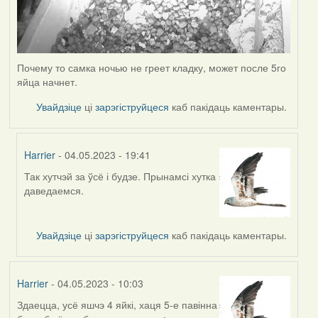
Почему то самка ночью не греет кладку, может после 5го
яйца начнет.
Увайдзіце
ці
зарэгіструйцеся
каб пакідаць каментары.
Harrier
- 04.05.2023 - 19:41
Так хутчэй за ўсё і будзе. Прынамсі хутка
In
даведаемся.
reply
to
by
Увайдзіце
ці
зарэгіструйцеся
каб пакідаць каментары.
ZNR
Harrier
- 04.05.2023 - 10:03
Здаецца, усё яшчэ 4 яйкі, хаця 5-е павінна