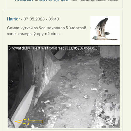
Harrier
- 07.05.2023 - 09:49
Самка хутчэй за ўсё начавала ў 'мёртвай
зоне' камеры ў другой нішы: