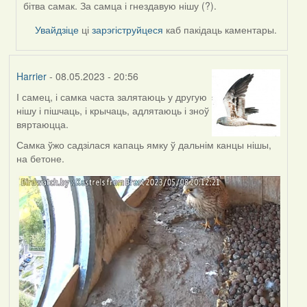
by
бітва самак. За самца і гнездавую нішу (?).
Feather
Увайдзіце
ці
зарэгіструйцеся
каб пакідаць каментары.
Harrier
- 08.05.2023 - 20:56
І самец, і самка часта залятаюць у другую
нішу і пішчаць, і крычаць, адлятаюць і зноў
вяртаюцца.
Самка ўжо садзілася капаць ямку ў дальнім канцы нішы,
на бетоне.