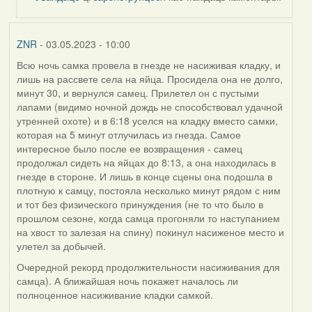
by
ZNR
ZNR
- 03.05.2023 - 10:00
Всю ночь самка провела в гнезде не насиживая кладку, и
лишь на рассвете села на яйца. Просидела она не долго,
минут 30, и вернулся самец. Прилетел он с пустыми
лапами (видимо ночной дождь не способствовал удачной
утренней охоте) и в 6:18 уселся на кладку вместо самки,
которая на 5 минут отлучилась из гнезда. Самое
интересное было после ее возвращения - самец
продолжал сидеть на яйцах до 8:13, а она находилась в
гнезде в стороне. И лишь в конце сцены она подошла в
плотную к самцу, постояла несколько минут рядом с ним
и тот без физического принуждения (не то что было в
прошлом сезоне, когда самца прогоняли то наступанием
на хвост то залезая на спину) покинул насиженое место и
улетел за добычей.
Очередной рекорд продолжительности насиживания для
самца). А ближайшая ночь покажет началось ли
полноценное насиживание кладки самкой.