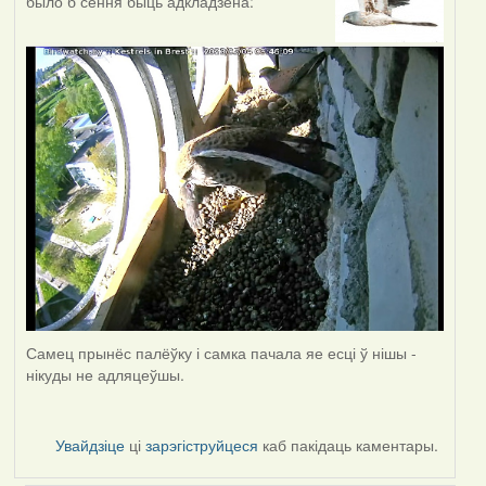
было б сёння быць адкладзена:
Самец прынёс палёўку і самка пачала яе есці ў нішы -
нікуды не адляцеўшы.
Увайдзіце
ці
зарэгіструйцеся
каб пакідаць каментары.