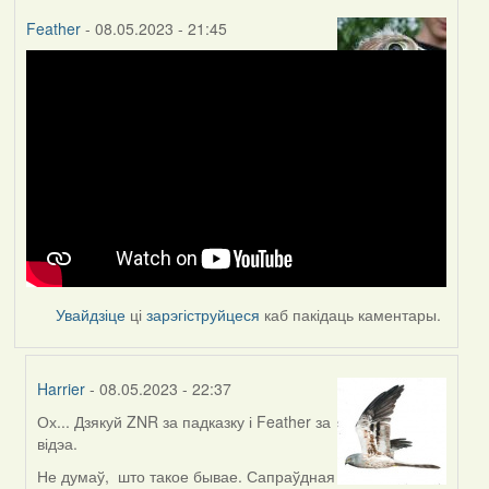
Feather
- 08.05.2023 - 21:45
Увайдзіце
ці
зарэгіструйцеся
каб пакідаць каментары.
Harrier
- 08.05.2023 - 22:37
Ох... Дзякуй ZNR за падказку і Feather за
In
відэа.
reply
to
Не думаў, што такое бывае. Сапраўдная