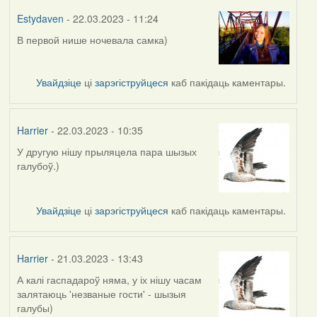
Estydaven
- 22.03.2023 - 11:24
В первой нише ночевала самка)
Увайдзіце
ці
зарэгіструйцеся
каб пакідаць каментары.
Harrier
- 22.03.2023 - 10:35
У другую нішу прыляцела пара шызых
галубоў.)
Увайдзіце
ці
зарэгіструйцеся
каб пакідаць каментары.
Harrier
- 21.03.2023 - 13:43
А калі гаспадароў няма, у іх нішу часам
залятаюць 'незваные гости' - шызыя
галубы)