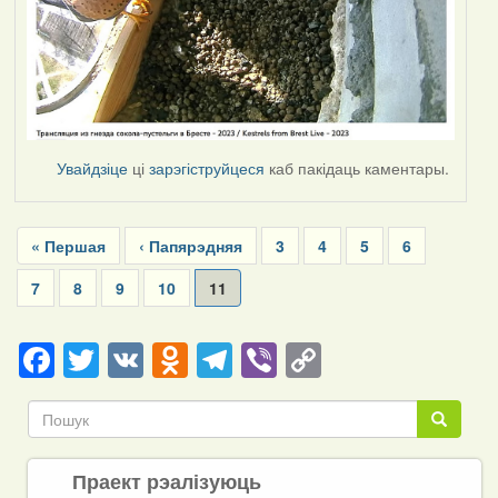
Увайдзіце
ці
зарэгіструйцеся
каб пакідаць каментары.
Pagination
First
« Першая
Previous
‹ Папярэдняя
Page
3
Page
4
Page
5
Page
6
page
page
Page
7
Page
8
Page
9
Page
10
Current
11
page
Facebook
Twitter
VK
Odnoklassniki
Telegram
Viber
Copy
Link
Пошук
Пошук
Праект рэалізуюць