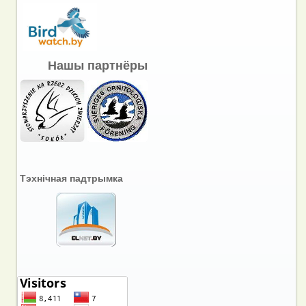
Нашы партнёры
Тэхнічная падтрымка