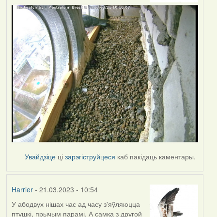
Увайдзіце
ці
зарэгіструйцеся
каб пакідаць каментары.
Harrier
- 21.03.2023 - 10:54
У абодвух нішах час ад часу з'яўляюцца
птушкі, прычым парамі. А самка з другой