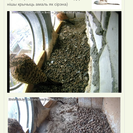
нішы крычыць амаль як сірэна)