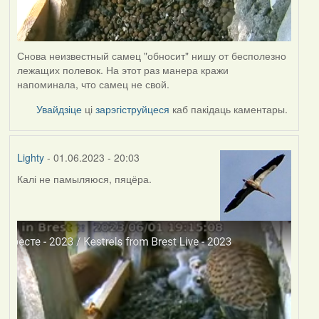
Снова неизвестный самец "обносит" нишу от бесполезно
лежащих полевок. На этот раз манера кражи
напоминала, что самец не свой.
Увайдзіце
ці
зарэгіструйцеся
каб пакідаць каментары.
Lighty
- 01.06.2023 - 20:03
Калі не памыляюся, пяцёра.