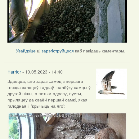
Увайдзіце
ці
зарэгіструйцеся
каб пакідаць каментары.
Harrier
- 19.05.2023 - 14:40
Здаецца, што зараз самец з першага
гнязда заляцеў і аддаў палёўку самцы ў
другой нішы, а потым адразу, пусты,
прыляцеў да сваёй першай самкі, якая
галодная і 'крычыць на яго':