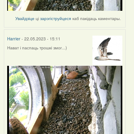
Увайдзіце
ці
зарэгіструйцеся
каб пакідаць каментары.
Harrier
- 22.05.2023 - 15:11
Нават і паспаць трошкі змог...)