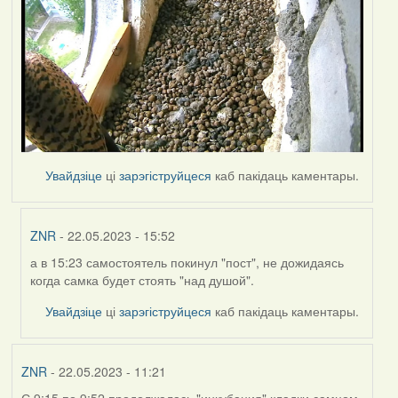
Увайдзіце
ці
зарэгіструйцеся
каб пакідаць каментары.
ZNR
- 22.05.2023 - 15:52
а в 15:23 самостоятель покинул "пост", не дожидаясь
In
когда самка будет стоять "над душой".
reply
to
Увайдзіце
ці
зарэгіструйцеся
каб пакідаць каментары.
by
Harrier
ZNR
- 22.05.2023 - 11:21