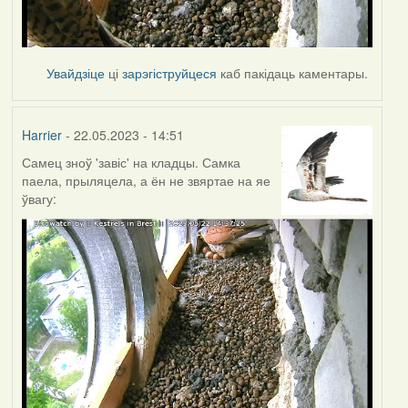
Увайдзіце
ці
зарэгіструйцеся
каб пакідаць каментары.
Harrier
- 22.05.2023 - 14:51
Самец зноў 'завіс' на кладцы. Самка
паела, прыляцела, а ён не звяртае на яе
ўвагу: