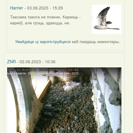
Harrier
- 03.06.2023 - 15:29
Таксама такога не помню. Карміць -
In
карміў, але грэць, здаецца, не.
reply
to
by
Увайдзіце
ці
зарэгіструйцеся
каб пакідаць каментары.
ZNR
ZNR
- 02.06.2023 - 10:36