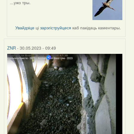
...ужо тры.
In
reply
to
by
Увайдзіце
ці
зарэгіструйцеся
каб пакідаць каментары.
Feather
ZNR
- 30.05.2023 - 09:49