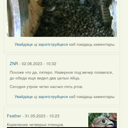
Увайдзіце
ці
зарэгіструйцеся
каб пакідаць каментары.
ZNR
- 02.06.2023 - 10:32
Похоже что да, пятеро. Наверное под вечер появился,
In
до обеда еще видел два целых яйца.
reply
to
Сегодня утром четко насчил пять ртов.
by
Увайдзіце
ці
зарэгіструйцеся
каб пакідаць каментары.
Lighty
Feather
- 31.05.2023 - 10:23
Кормление четверых птенцов.