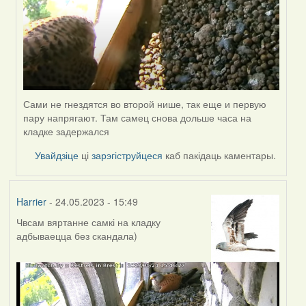
Сами не гнездятся во второй нише, так еще и первую
пару напрягают. Там самец снова дольше часа на
кладке задержался
Увайдзіце
ці
зарэгіструйцеся
каб пакідаць каментары.
Harrier
- 24.05.2023 - 15:49
Чвсам вяртанне самкі на кладку
адбываецца без скандала)