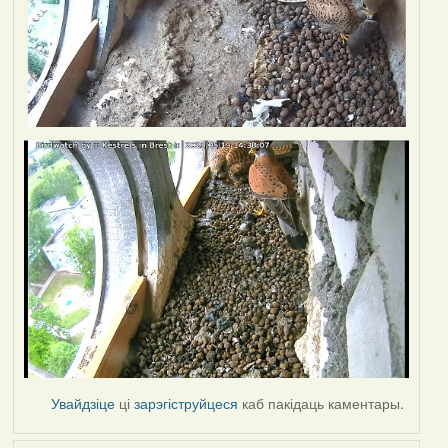
Увайдзіце
ці
зарэгіструйцеся
каб пакідаць каментары.