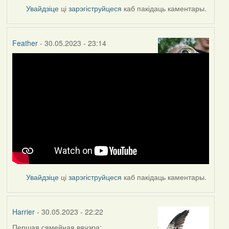
Увайдзіце
ці
зарэгіструйцеся
каб пакідаць каментары.
Feather
- 30.05.2023 - 23:14
Увайдзіце
ці
зарэгіструйцеся
каб пакідаць каментары.
Harrier
- 30.05.2023 - 22:22
Першая сямейная вячэра: