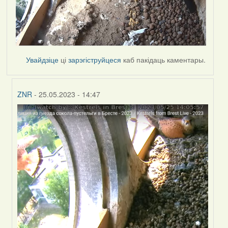
Увайдзіце
ці
зарэгіструйцеся
каб пакідаць каментары.
ZNR
- 25.05.2023 - 14:47
In
reply
to
by
Harrier