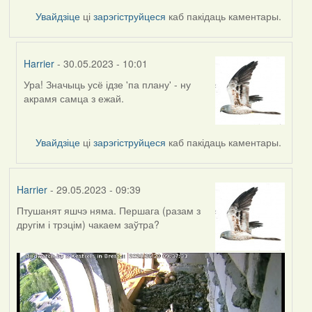
Увайдзіце
ці
зарэгіструйцеся
каб пакідаць каментары.
Harrier
- 30.05.2023 - 10:01
Ура! Значыць усё ідзе 'па плану' - ну
In
акрамя самца з ежай.
reply
to
by
Увайдзіце
ці
зарэгіструйцеся
каб пакідаць каментары.
ZNR
Harrier
- 29.05.2023 - 09:39
Птушанят яшчэ няма. Першага (разам з
другім і трэцім) чакаем заўтра?