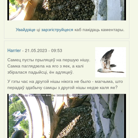
Увайдзіце
ці
зарэгіструйцеся
каб пакідаць каментары.
Harrier
- 21.05.2023 - 09:53
Самец пусты прыляцеў на першую нішу.
Самка паглядзела на яго з яек, а калі
збіралася падыйсці, ён адляцеў.
У гэты час на другой нішы нікога не было - магчыма, што
перадаў здабычу самцы з другой нішы недзе каля яе?