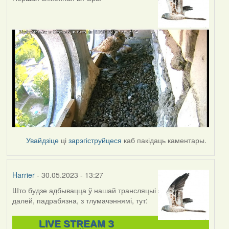
Увайдзіце
ці
зарэгіструйцеся
каб пакідаць каментары.
Harrier
- 30.05.2023 - 13:27
Што будзе адбывацца ў нашай трансляцыі
далей, падрабязна, з тлумачэннямі, тут:
LIVE STREAM З