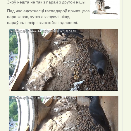
Зноў нешта не так з парай з другой нішы.
Пад час адсутнасці гаспадароў прыляцела
пара кавак, хутка агледзелі нішу,
параўналі жвір і выплюйкі і адляцелі: