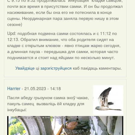
С 9:15 по 9:52 продолжалась "инкубация" кладки самцом,
почти все время в присутствии самки. И он бы продолжал
насиживание, если бы она его не потеснила в конце
сцены. Неординарная пара заняла первую нишу в этом
сезоне)
Upd: подобная подмена самки состоялась и с 11:12 по
12:13. Обратил внимание, что оба родителя сидят на
кладке с открытым клювом - явно птицам жарко сегодня,
а длинная пауза - передышка для самки, которая часто
поднимается и стоит над яйцами по несколько минут.
Увайдзіце
ці
зарэгіструйцеся
каб пакідаць каментары.
Harrier
- 21.05.2023 - 14:18
Пасля абеду грызуном самка зноў чакае,
пакуль самец вызваліць ёй кладку для
інкубацыі: