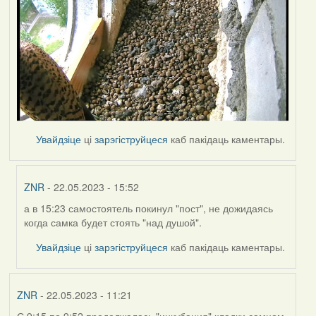
Увайдзіце
ці
зарэгіструйцеся
каб пакідаць каментары.
ZNR
- 22.05.2023 - 15:52
а в 15:23 самостоятель покинул "пост", не дожидаясь
In
когда самка будет стоять "над душой".
reply
to
Увайдзіце
ці
зарэгіструйцеся
каб пакідаць каментары.
by
Harrier
ZNR
- 22.05.2023 - 11:21