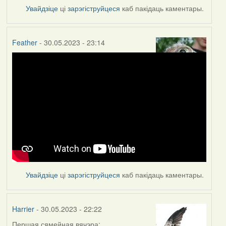
Увайдзіце
ці
зарэгіструйцеся
каб пакідаць каментары.
Feather
- 30.05.2023 - 23:14
Увайдзіце
ці
зарэгіструйцеся
каб пакідаць каментары.
Harrier
- 30.05.2023 - 22:22
Першая сямейная вячэра: