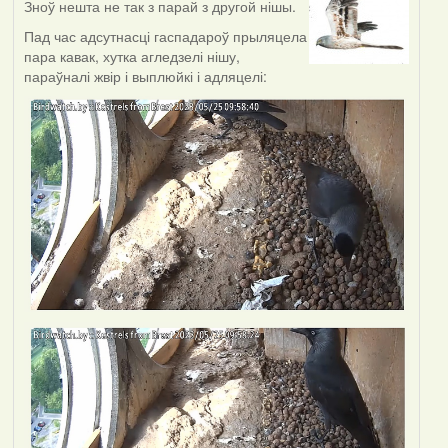
Зноў нешта не так з парай з другой нішы.
Пад час адсутнасці гаспадароў прыляцела
пара кавак, хутка агледзелі нішу,
параўналі жвір і выплюйкі і адляцелі: