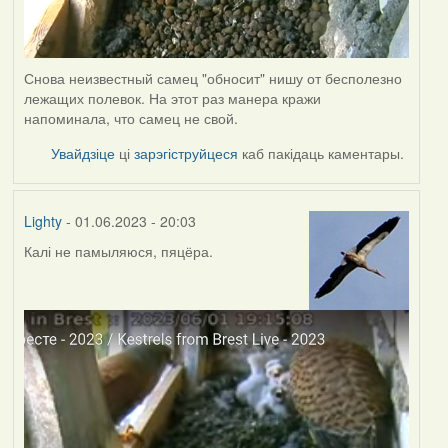
Снова неизвестный самец "обносит" нишу от бесполезно
лежащих полевок. На этот раз манера кражи
напоминала, что самец не свой.
Увайдзіце
ці
зарэгіструйцеся
каб пакідаць каментары.
Lighty
- 01.06.2023 - 20:03
Калі не памыляюся, пяцёра.