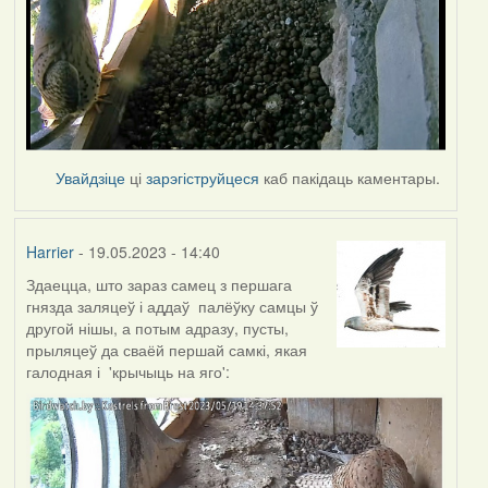
Увайдзіце
ці
зарэгіструйцеся
каб пакідаць каментары.
Harrier
- 19.05.2023 - 14:40
Здаецца, што зараз самец з першага
гнязда заляцеў і аддаў палёўку самцы ў
другой нішы, а потым адразу, пусты,
прыляцеў да сваёй першай самкі, якая
галодная і 'крычыць на яго':