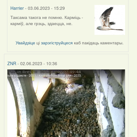
Harrier
- 03.06.2023 - 15:29
Таксама такога не помню. Карміць -
In
карміў, але грэць, здаецца, не.
reply
to
by
Увайдзіце
ці
зарэгіструйцеся
каб пакідаць каментары.
ZNR
ZNR
- 02.06.2023 - 10:36