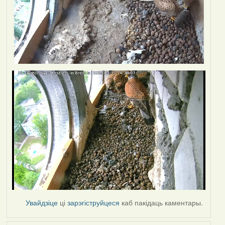
Увайдзіце
ці
зарэгіструйцеся
каб пакідаць каментары.