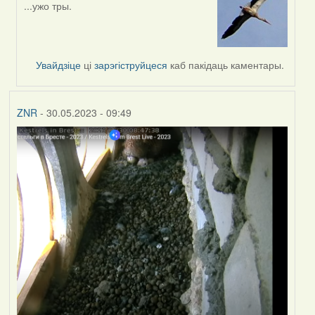
...ужо тры.
In
reply
to
by
Увайдзіце
ці
зарэгіструйцеся
каб пакідаць каментары.
Feather
ZNR
- 30.05.2023 - 09:49