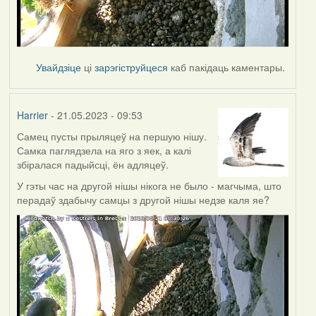
Увайдзіце
ці
зарэгіструйцеся
каб пакідаць каментары.
Harrier
- 21.05.2023 - 09:53
Самец пусты прыляцеў на першую нішу.
Самка паглядзела на яго з яек, а калі
збіралася падыйсці, ён адляцеў.
У гэты час на другой нішы нікога не было - магчыма, што
перадаў здабычу самцы з другой нішы недзе каля яе?