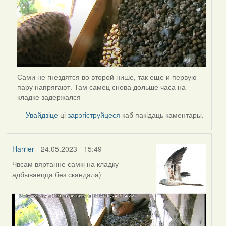
Сами не гнездятся во второй нише, так еще и первую
пару напрягают. Там самец снова дольше часа на
кладке задержался
Увайдзіце
ці
зарэгіструйцеся
каб пакідаць каментары.
Harrier
- 24.05.2023 - 15:49
Чвсам вяртанне самкі на кладку
адбываецца без скандала)