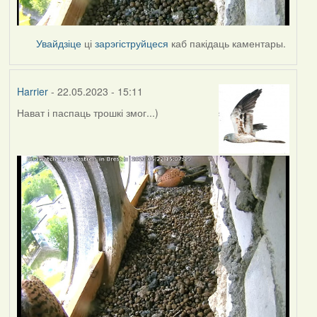
Увайдзіце
ці
зарэгіструйцеся
каб пакідаць каментары.
Harrier
- 22.05.2023 - 15:11
Нават і паспаць трошкі змог...)