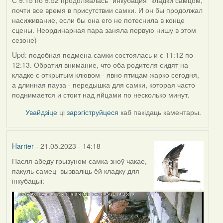
С 9:15 по 9:52 продолжалась "инкубация" кладки самцом,
почти все время в присутствии самки. И он бы продолжал
насиживание, если бы она его не потеснила в конце
сцены. Неординарная пара заняла первую нишу в этом
сезоне)
Upd: подобная подмена самки состоялась и с 11:12 по
12:13. Обратил внимание, что оба родителя сидят на
кладке с открытым клювом - явно птицам жарко сегодня,
а длинная пауза - передышка для самки, которая часто
поднимается и стоит над яйцами по несколько минут.
Увайдзіце
ці
зарэгіструйцеся
каб пакідаць каментары.
Harrier
- 21.05.2023 - 14:18
Пасля абеду грызуном самка зноў чакае,
пакуль самец вызваліць ёй кладку для
інкубацыі: