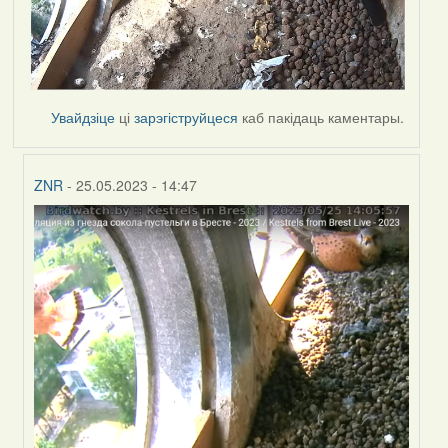
Увайдзіце
ці
зарэгіструйцеся
каб пакідаць каментары.
ZNR
- 25.05.2023 - 14:47
In
reply
to
by
Harrier