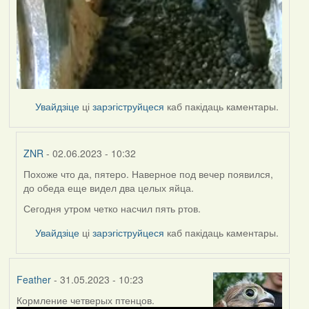
Увайдзіце
ці
зарэгіструйцеся
каб пакідаць каментары.
ZNR
- 02.06.2023 - 10:32
Похоже что да, пятеро. Наверное под вечер появился,
In
до обеда еще видел два целых яйца.
reply
to
Сегодня утром четко насчил пять ртов.
by
Увайдзіце
ці
зарэгіструйцеся
каб пакідаць каментары.
Lighty
Feather
- 31.05.2023 - 10:23
Кормление четверых птенцов.