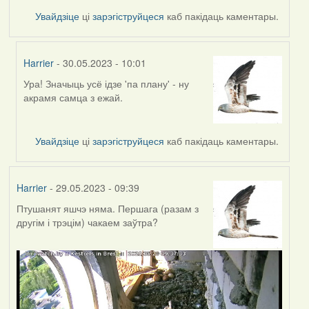
Увайдзіце
ці
зарэгіструйцеся
каб пакідаць каментары.
Harrier
- 30.05.2023 - 10:01
Ура! Значыць усё ідзе 'па плану' - ну
In
акрамя самца з ежай.
reply
to
by
Увайдзіце
ці
зарэгіструйцеся
каб пакідаць каментары.
ZNR
Harrier
- 29.05.2023 - 09:39
Птушанят яшчэ няма. Першага (разам з
другім і трэцім) чакаем заўтра?