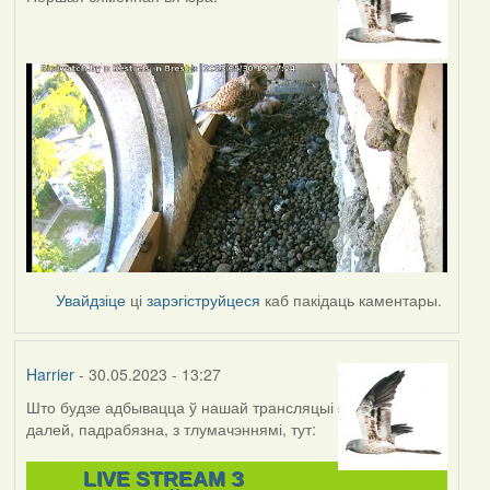
Увайдзіце
ці
зарэгіструйцеся
каб пакідаць каментары.
Harrier
- 30.05.2023 - 13:27
Што будзе адбывацца ў нашай трансляцыі
далей, падрабязна, з тлумачэннямі, тут:
LIVE STREAM З