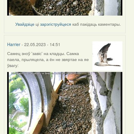
Увайдзіце
ці
зарэгіструйцеся
каб пакідаць каментары.
Harrier
- 22.05.2023 - 14:51
Самец зноў 'завіс' на кладцы. Самка
паела, прыляцела, а ён не звяртае на яе
ўвагу: