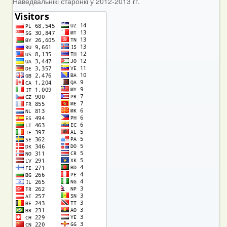
Наведвальнікі старонкі ў 2012-2013 гг.