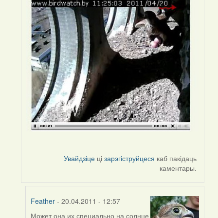
Увайдзіце
ці
зарэгіструйцеся
каб пакідаць
каментары.
Feather
- 20.04.2011 - 12:57
Может она их специально на солнце