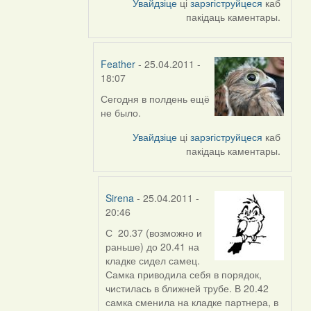
Увайдзіце
ці
зарэгіструйцеся
каб
to
пакідаць каментары.
by
Kiolk
Feather
- 25.04.2011 -
18:07
Сегодня в полдень ещё
In
не было.
reply
to
Увайдзіце
ці
зарэгіструйцеся
каб
by
пакідаць каментары.
Наблюдатель
(госць)
Sirena
- 25.04.2011 -
20:46
С 20.37 (возможно и
In
раньше) до 20.41 на
reply
кладке сидел самец.
to
Самка приводила себя в порядок,
by
чистилась в ближней трубе. В 20.42
Feather
самка сменила на кладке партнера, в