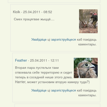
Kiolk
- 25.04.2011 - 08:52
Смех працягвае жыццё....
In
reply
to
by
Увайдзіце
ці
зарэгіструйцеся
каб пакідаць
biot1
каментары.
(госць)
Feather
- 25.04.2011 - 12:11
Вторая пара пустельги таки
In
отвоевала себе территорию и сидит
reply
теперь в соседней нише этого дома.
to
Harrier, может установим вторую камеру туда?)
by
Kiolk
Увайдзіце
ці
зарэгіструйцеся
каб пакідаць
каментары.