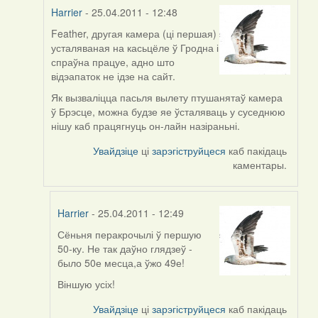
Harrier
- 25.04.2011 - 12:48
Feather, другая камера (ці першая)
In
усталяваная на касьцёле ў Гродна і
reply
спраўна працуе, адно што
to
відэапаток не ідзе на сайт.
by
Feather
Як вызваліцца пасьля вылету птушанятаў камера
ў Брэсце, можна будзе яе ўсталяваць у суседнюю
нішу каб працягнуць он-лайн назіраньні.
Увайдзіце
ці
зарэгіструйцеся
каб пакідаць
каментары.
Harrier
- 25.04.2011 - 12:49
Сёньня перакрочылі ў першую
In
50-ку. Не так даўно глядзеў -
reply
было 50е месца,а ўжо 49е!
to
by
Віншую усіх!
Harrier
Увайдзіце
ці
зарэгіструйцеся
каб пакідаць