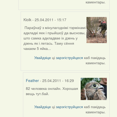
каментары.
Kiolk
- 25.04.2011 - 15:17
Параўнаў з мінулагоднімі тэрмінамі
In
адкладкі яек і прыйшоў да высновы,
reply
што самка адкладвае іх дзень у
to
дзень як і летась. Таму сёння
by
чакаем 5 яйка...
Harrier
Увайдзіце
ці
зарэгіструйцеся
каб пакідаць
каментары.
Feather
- 25.04.2011 - 16:29
82 человека онлайн. Хорошая
In
вещь тут.бай.
reply
to
by
Увайдзіце
ці
зарэгіструйцеся
каб пакідаць
Kiolk
каментары.