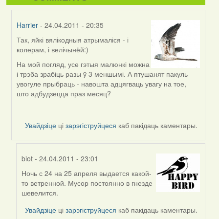
Harrier
- 24.04.2011 - 20:35
Так, яйкі вялікодныя атрымаліся - і
In
колерам, і велічынёй:)
reply
to
На мой погляд, усе гэтыя малюнкі можна
by
і трэба зрабіць разы ў 3 меншымі. А птушанят пакуль
biot1
увогуле прыбраць - навошта адцягваць увагу на тое,
(госць)
што адбудзецца праз месяц?
Увайдзіце
ці
зарэгіструйцеся
каб пакідаць каментары.
biot
- 24.04.2011 - 23:01
Ночь с 24 на 25 апреля выдается какой-
In
то ветренной. Мусор постоянно в гнезде
reply
шевелится.
to
by
Увайдзіце
ці
зарэгіструйцеся
каб пакідаць каментары.
Harrier