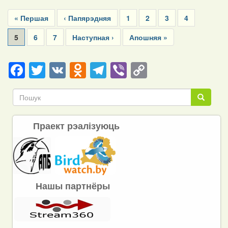
Pagination
First
« Першая
Previous
‹ Папярэдняя
Page
1
Page
2
Page
3
Page
4
page
page
Current
5
Page
6
Page
7
Next
Наступная ›
Last
Апошняя »
page
page
page
Facebook
Twitter
VK
Odnoklassniki
Telegram
Viber
Copy
Link
Пошук
Пошук
Праект рэалізуюць
Нашы партнёры