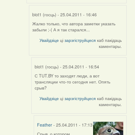
biot1 (госць)
- 25.04.2011 - 16:46
Жалко только, что автора заметки указать
In
забыли ;-( А я так старался...
reply
to
Увайдзіце
ці
зарэгіструйцеся
каб пакідаць
by
каментары.
Feather
biot1 (госць)
- 25.04.2011 - 16:54
С TUT.BY то заходят люди, а вот
In
трансляции что-то сегодня нет. Опять
reply
срыв?
to
by
Увайдзіце
ці
зарэгіструйцеся
каб пакідаць
Feather
каментары.
Feather
- 25.04.2011 - 17:13
Срыв, о котором