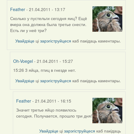
Feather
- 21.04.2011 - 13:17
Сколько у пустельги сегодня яиц? Ещё
In
вчера она должна была третье снести.
reply
Есть ли у неё три?
to
by
Увайдзіце
ці
зарэгіструйцеся
каб пакідаць каментары.
Feather
Oh-Voegel
- 21.04.2011 - 15:27
15:26 3 яйца, птиц в гнезде нет.
In
reply
Увайдзіце
ці
зарэгіструйцеся
каб пакідаць каментары.
to
by
Feather
Feather
- 21.04.2011 - 16:15
Значит третье яйцо появилось
In
сегодня. Получается, прошло три дня!
reply
to
by
Увайдзіце
ці
зарэгіструйцеся
каб пакідаць