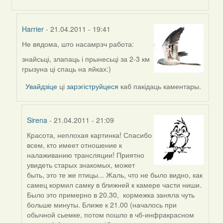
Harrier
- 21.04.2011 - 19:41
Не вядома, што насамрэч работа:
In
reply
знайсьці, злапаць і прынесьці за 2-3 км
to
грызуна ці спаць на яйках:)
by
Увайдзіце
ці
зарэгіструйцеся
каб пакідаць каментары.
Feather
Sirena
- 21.04.2011 - 21:09
Красота, неплохая картинка! Спасибо
In
всем, кто имеет отношение к
reply
налаживанию трансляции! Приятно
to
увидеть старых знакомых, может
by
быть, это те же птицы... Жаль, что не было видно, как
Harrier
самец кормил самку в ближней к камере части ниши.
Было это примерно в 20.30, кормежка заняла чуть
больше минуты. Ближе к 21.00 (началось при
обычной сьемке, потом пошло в чб-инфракрасном