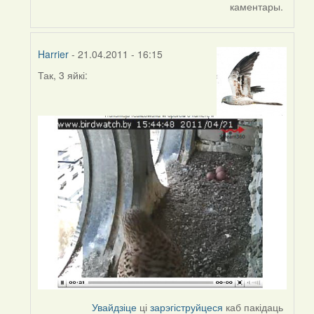
Oh-
каментары.
Voegel
Harrier
- 21.04.2011 - 16:15
Так, 3 яйкі:
In
reply
to
by
Oh-
Voegel
Увайдзіце
ці
зарэгіструйцеся
каб пакідаць