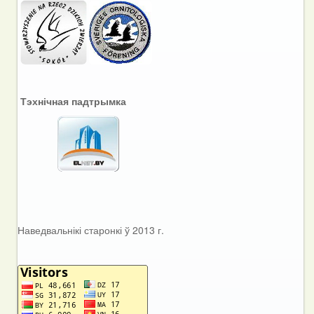
Тэхнічная падтрымка
Наведвальнікі старонкі ў 2013 г.