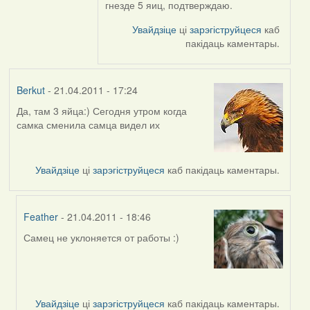
гнезде 5 яиц, подтверждаю.
Увайдзіце
ці
зарэгіструйцеся
каб
пакідаць каментары.
Berkut
- 21.04.2011 - 17:24
Да, там 3 яйца:) Сегодня утром когда
самка сменила самца видел их
Увайдзіце
ці
зарэгіструйцеся
каб пакідаць каментары.
Feather
- 21.04.2011 - 18:46
Самец не уклоняется от работы :)
In
reply
to
by
Berkut
Увайдзіце
ці
зарэгіструйцеся
каб пакідаць каментары.