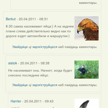
каментары.
Berkut
- 20.04.2011 - 08:31
8.30 самка насиживает яйца:) А на заднем
плане слева действительно видно как по
дороге ездят автомобили и маршрутки:)
Увайдзіце
ці
зарэгіструйцеся
каб пакідаць каментары.
aistok
- 20.04.2011 - 08:38
Не насиживает она. Начнет, когда будет
In
снесено последнее яйцо.
reply
to
Увайдзіце
ці
зарэгіструйцеся
каб пакідаць каментары.
by
Berkut
Harrier
- 20.04.2011 - 09:43