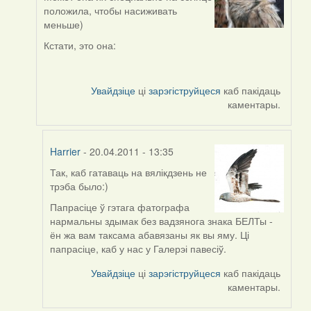
In
положила, чтобы насиживать
reply
меньше)
to
by
Кстати, это она:
Harrier
Увайдзіце
ці
зарэгіструйцеся
каб пакідаць
каментары.
Harrier
- 20.04.2011 - 13:35
Так, каб гатаваць на вялікдзень не
In
трэба было:)
reply
to
Папрасіце ў гэтага фатографа
by
нармальны здымак без вадзянога знака БЕЛТы -
Feather
ён жа вам таксама абавязаны як вы яму. Ці
папрасіце, каб у нас у Галерэі павесіў.
Увайдзіце
ці
зарэгіструйцеся
каб пакідаць
каментары.