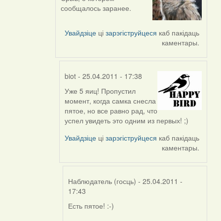
In
сообщалось заранее.
reply
to
by
Увайдзіце
ці
зарэгіструйцеся
каб пакідаць
biot1
каментары.
(госць)
biot
- 25.04.2011 - 17:38
Уже 5 яиц! Пропустил
In
момент, когда самка снесла
reply
пятое, но все равно рад, что
to
успел увидеть это одним из первых! ;)
by
Feather
Увайдзіце
ці
зарэгіструйцеся
каб пакідаць
каментары.
Наблюдатель (госць)
- 25.04.2011 -
17:43
Есть пятое! :-)
In
reply