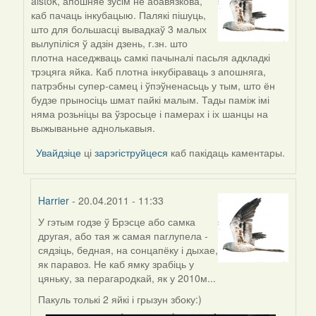
aistok, апошняе зусім не абавязкова,
In
каб пачаць інкубацыю. Палякі пішуць,
reply
што для большасці вывадкаў 3 малых
to
вылупіліся ў адзін дзень, г.зн. што
by
плотна наседжваць самкі пачыналі пасьля адкладкі
aistok
трэцяга яйка. Каб плотна інкубіраваць з апошняга,
патрэбны супер-самец і ўпэўненасьць у тым, што ён
будзе прыносіць шмат пайкі малым. Тады паміж імі
няма розьніцы ва ўзросьце і памерах і іх шанцы на
выжываньне аднолькавыя.
Увайдзіце
ці
зарэгіструйцеся
каб пакідаць каментары.
Harrier
- 20.04.2011 - 11:33
У гэтым годзе ў Брэсце або самка
In
другая, або тая ж самая паглупела -
reply
сядзіць, бедная, на сонцапёку і дыхае,
to
як паравоз. Не каб ямку зрабіць у
by
цяньку, за перагародкай, як у 2010м...
Harrier
Пакуль толькі 2 яйкі і грызун збоку:)