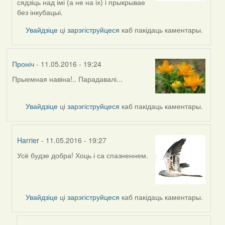
сядзіць над імі (а не на іх) і прыкрывае
by
без інкубацыі.
Feather
Увайдзіце
ці
зарэгіструйцеся
каб пакідаць каментары.
Проніч
- 11.05.2016 - 19:24
Прыемная навіна!.. Парадавалі...
Увайдзіце
ці
зарэгіструйцеся
каб пакідаць каментары.
Harrier
- 11.05.2016 - 19:27
Усё будзе добра! Хоць і са спазненнем.
In
reply
to
by
Увайдзіце
ці
зарэгіструйцеся
каб пакідаць каментары.
Проніч