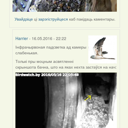
Увайдзіце
ці
зарэгіструйцеся
каб пакідаць каментары.
Harrier
- 16.05.2016 - 22:22
Інфрачырвоная падсветка ад камеры
In
слабенькая.
reply
to
Толькі пры моцным асвятленні
by
скрыншота бачна, што на яках нехта застаўся на нач:
Harrier