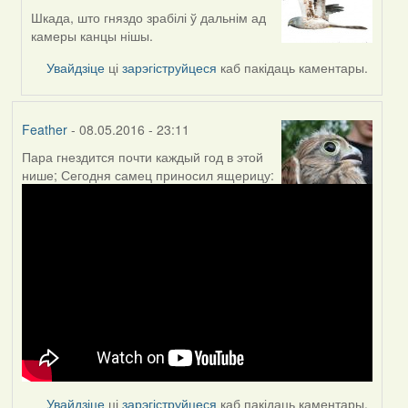
reply
Шкада, што гняздо зрабілі ў дальнім ад
to
камеры канцы нішы.
by
Увайдзіце
ці
зарэгіструйцеся
каб пакідаць каментары.
Feather
Feather
- 08.05.2016 - 23:11
Пара гнездится почти каждый год в этой
нише; Сегодня самец приносил ящерицу:
Увайдзіце
ці
зарэгіструйцеся
каб пакідаць каментары.