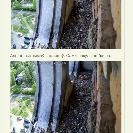
Але не вытрымаў і адляцеў. Самкі пакуль не бачна.