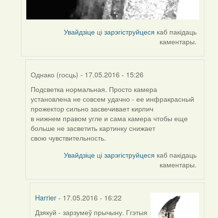
Увайдзіце
ці
зарэгіструйцеся
каб пакідаць
каментары.
Однако (госць)
- 17.05.2016 - 15:26
Подсветка нормальная. Просто камера
In
установлена не совсем удачно - ее инфракрасный
reply
прожектор сильно засвечивает кирпич
to
в нижнем правом угле и сама камера чтобы еще
by
больше не засветить картинку снижает
Harrier
свою чувствительность.
Увайдзіце
ці
зарэгіструйцеся
каб пакідаць
каментары.
Harrier
- 17.05.2016 - 16:22
Дзякуй - зарзумеў прычыну. Ггэтыя
In