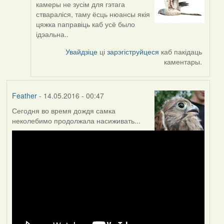
камеры не зусім для гэтага
reply
ствараліся, таму ёсць нюансы якія
to
цяжка паправіць каб усё было
by
ідэальна..
Однако
(госць)
Увайдзіце
ці
зарэгіструйцеся
каб пакідаць
каментары.
Feather
- 14.05.2016 - 00:47
Сегодня во время дождя самка
неколебимо продолжала насиживать...