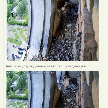
Але самец сядзеў далей, нават лепш уладкаваўся.