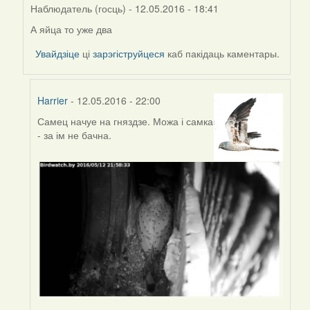
Наблюдатель (госць)
- 12.05.2016 - 18:41
А яйца то уже два
In
reply
Увайдзіце
ці
зарэгіструйцеся
каб пакідаць каментары.
to
by
Harrier
Harrier
- 12.05.2016 - 22:00
Самец начуе на гняздзе. Можа і самка
In
- за ім не бачна.
reply
to
by
Наблюдатель
(госць)