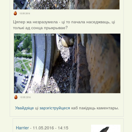
Цяпер жа незразумела - ці то пачала наседжваць, ці
толькі ад сонца прыкрывае?
Увайдзіце
ці
зарэгіструйцеся
каб пакідаць каментары.
Harrier
- 11.05.2016 - 14:15