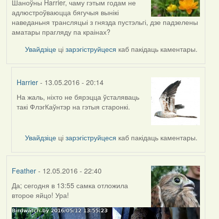
Шаноўны Harrier, чаму гэтым годам не
адлюстроўваюцца бягучыя вынікі
наведаньня трансляцыі з гнязда пустэльгі, дзе падзелены
аматары прагляду па краінах?
Увайдзіце
ці
зарэгіструйцеся
каб пакідаць каментары.
Harrier
- 13.05.2016 - 20:14
На жаль, ніхто не бярэцца ўсталяваць
In
такі ФлэгКаўнтэр на гэтыя старонкі.
reply
to
by
Увайдзіце
ці
зарэгіструйцеся
каб пакідаць каментары.
Проніч
Feather
- 12.05.2016 - 22:40
Да; сегодня в 13:55 самка отложила
второе яйцо! Ура!