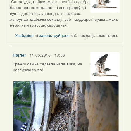
Сапраўды, нейкая мыш - асабліва добра
reply
бачна пры замядленні - і хвосцік доўгі, і
to
вушы добра вылучаюцца. У палёвак,
by
асноўнай здабычы сокалаў, усё наадварот: вушы амаль
Feather
небачныя і хврсцік кароценькі.
Увайдзіце
ці
зарэгіструйцеся
каб пакідаць каментары.
Harrier
- 11.05.2016 - 13:56
Зранку самка сядзела каля яйка, не
In
наседжвала яго.
reply
to
by
Harrier