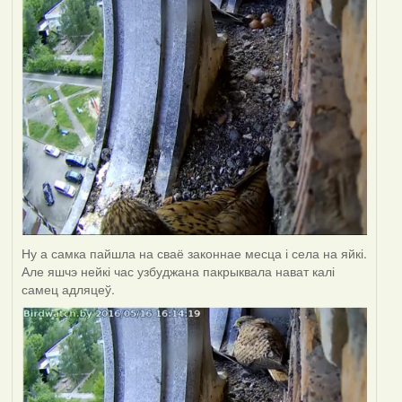
Ну а самка пайшла на сваё законнае месца і села на яйкі.
Але яшчэ нейкі час узбуджана пакрыквала нават калі
самец адляцеў.