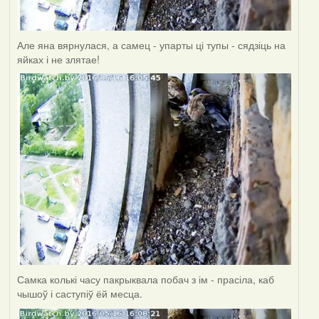
Але яна вярнулася, а самец - упарты ці тупы - сядзіць на
яйках і не злятае!
Самка колькі часу пакрыквала побач з ім - прасіла, каб
чышоў і саступіў ёй месца.