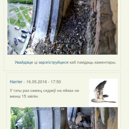
Увайдзіце
ці
зарэгіструйцеся
каб пакідаць каментары.
Harrier
- 16.05.2016 - 17:50
У гэты раз самец сядзеў на яйках не
In
менш 15 хвілін.
reply
to
by
Harrier