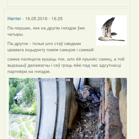
Harrier
- 16.05.2016 - 16:25
Па-першае, яек на другім гняздзе ўжо
чатыры.
Па-другое - толькі што стаў сведкам
цікавага інцыдэнту паміж самцом і самкай:
самка паляцела кушаць тое, што ёй прынёс самец, а той
вырашыў дапамагчы і сеў грэць яйкі пад час адсутнасці
партнёркі на гняздзе.