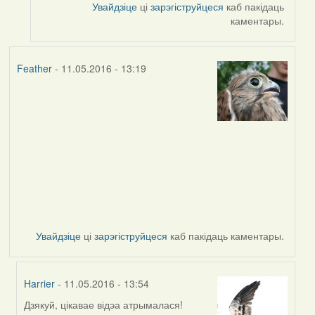
Увайдзіце
ці
зарэгіструйцеся
каб пакідаць
каментары.
Feather
- 11.05.2016 - 13:19
Увайдзіце
ці
зарэгіструйцеся
каб пакідаць каментары.
Harrier
- 11.05.2016 - 13:54
Дзякуй, цікавае відэа атрымалася!
In