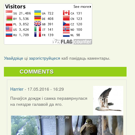
Увайдзіце
ці
зарэгіструйцеся
каб пакідаць каментары.
COMMENTS
Harrier
- 17.05.2016 - 16:29
Пачаўся дождж і самка перавярнулася
In
на гняздзе галавой да яго.
reply
to
by
Harrier