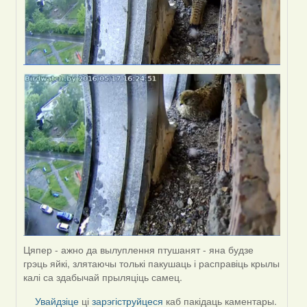
Цяпер - ажно да вылуплення птушанят - яна будзе
грэць яйкі, злятаючы толькі пакушаць і расправіць крылы
калі са здабычай прыляціць самец.
Увайдзіце
ці
зарэгіструйцеся
каб пакідаць каментары.