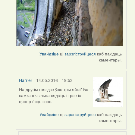
Увайдзіце
ці
зарэгіструйцеся
каб пакідаць
каментары.
Harrier
- 14.05.2016 - 19:53
На другім гняздзе ўжо тры яйкі? Бо
In
самка шчыльна сядзіць і грэе іх -
reply
цяпер ёсць сэнс.
to
by
Увайдзіце
ці
зарэгіструйцеся
каб пакідаць
Harrier
каментары.