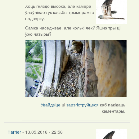
Хоць гняздо высока, але камера
In
ўлаўлівае гук касьбы трымерамі з
reply
падворку.
to
by
Самка наседжвае, але колькі яек? Яшчэ тры ці
Harrier
ўжо чатыры?
Увайдзіце
ці
зарэгіструйцеся
каб пакідаць
каментары.
Harrier
- 13.05.2016 - 22:56