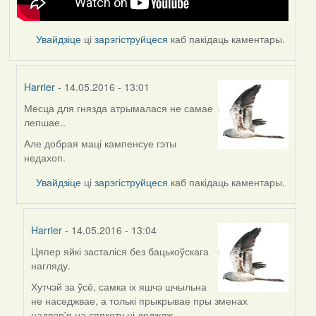
Увайдзіце
ці
зарэгіструйцеся
каб пакідаць каментары.
Harrier
- 14.05.2016 - 13:01
Месца для гнязда атрымалася не самае
In
лепшае..
reply
to
Але добрая маці кампенсуе гэты
by
недахоп.
Feather
Увайдзіце
ці
зарэгіструйцеся
каб пакідаць каментары.
Harrier
- 14.05.2016 - 13:04
Цяпер яйкі засталіся без бацькоўскага
In
нагляду.
reply
to
Хутчэй за ўсё, самка іх яшчэ шчыльна
by
не наседжвае, а толькі прыкрывае пры зменах
Harrier
надвор'я на спякоту ці додждж.