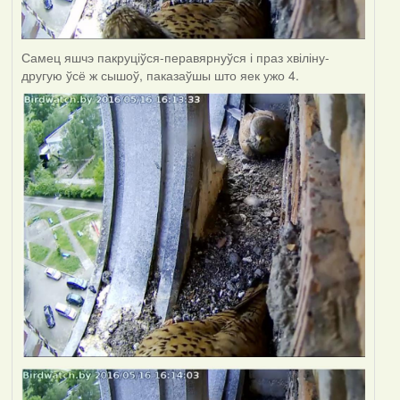
Самец яшчэ пакруціўся-перавярнуўся і праз хвіліну-
другую ўсё ж сышоў, паказаўшы што яек ужо 4.