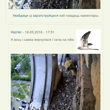
Увайдзіце
ці
зарэгіструйцеся
каб пакідаць каментары.
Harrier
- 16.05.2016 - 17:51
А вось і самка вярнулася і села на яйкі.
In
reply
to
by
Harrier