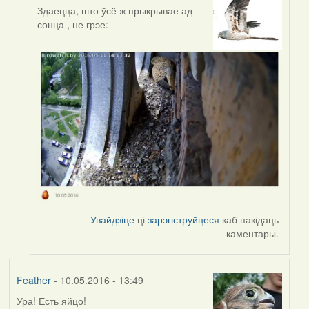
Здаецца, што ўсё ж прыкрывае ад
In
сонца , не грэе:
reply
to
by
Harrier
Увайдзіце
ці
зарэгіструйцеся
каб пакідаць
каментары.
Feather
- 10.05.2016 - 13:49
Ура! Есть яйцо!