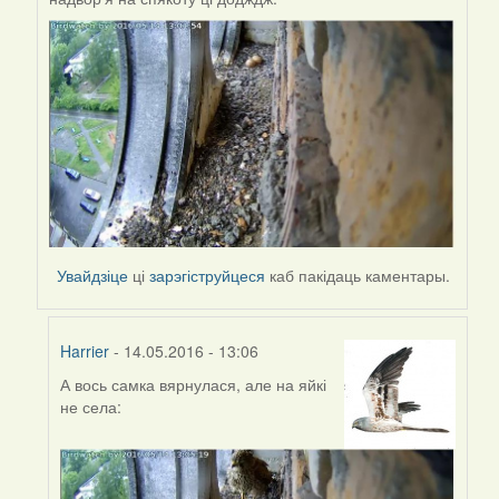
Увайдзіце
ці
зарэгіструйцеся
каб пакідаць каментары.
Harrier
- 14.05.2016 - 13:06
А вось самка вярнулася, але на яйкі
In
не села:
reply
to
by
Harrier