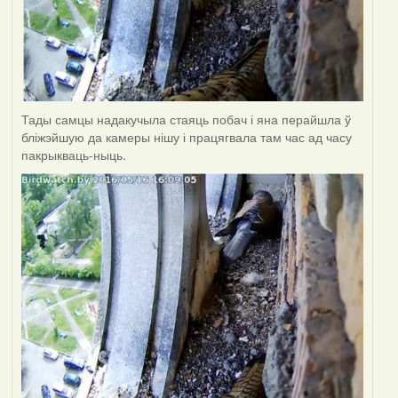
Тады самцы надакучыла стаяць побач і яна перайшла ў
бліжэйшую да камеры нішу і працягвала там час ад часу
пакрыкваць-ныць.