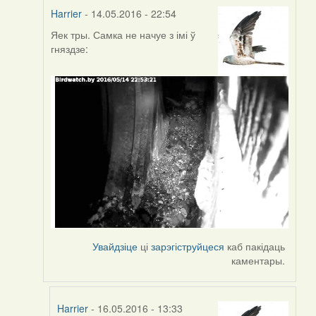
Harrier
- 14.05.2016 - 22:54
Яек тры. Самка не начуе з імі ў
In
гняздзе:
reply
to
by
Harrier
Увайдзіце
ці
зарэгіструйцеся
каб пакідаць
каментары.
Harrier
- 16.05.2016 - 13:33