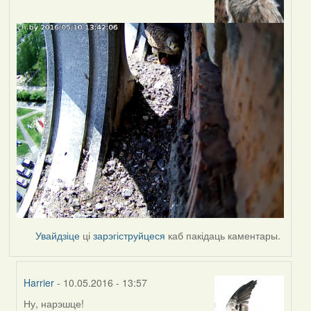
Увайдзіце
ці
зарэгіструйцеся
каб пакідаць каментары.
Harrier
- 10.05.2016 - 13:57
Ну, нарэшце!
In