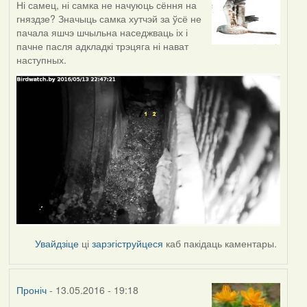
Ні самец, ні самка не начуюць сёння на
гняздзе? Значыць самка хутчэй за ўсё не
пачала яшчэ шчыльна наседжваць іх і
пачне пасля адкладкі трэцяга ні нават
наступных.
Увайдзіце
ці
зарэгіструйцеся
каб пакідаць каментары.
Проніч
- 13.05.2016 - 19:18