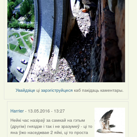
Увайдзіце
ці
зарэгіструйцеся
каб пакідаць каментары.
Harrier
- 13.05.2016 - 13:27
Нейкі час назіраў за самкай на гэтым
In
(другім) гняздзе і так і не зразумеў - ці то
reply
яна ўжо наседжвае 2 яйкі, ці то проста
to