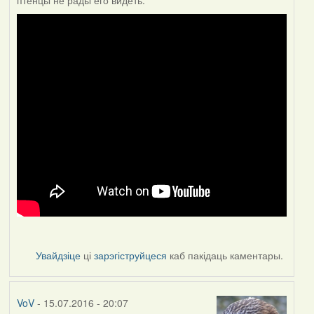
птенцы не рады его видеть.
Увайдзіце
ці
зарэгіструйцеся
каб пакідаць каментары.
VoV
- 15.07.2016 - 20:07