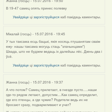
Жанна (госць)
- 15.07.2016 - 19:50
В 19-47 самец опять принес полевку
Увайдзіце
ці
зарэгіструйцеся
каб пакідаць каментары.
Мікалай (госць)
- 15.07.2016 - 19:45
У тых таксама есць бацькі, якія носяць птушанятам сваім
ежу- нашы таксама могуць стаць "злачынцами")
Шкада, што не будзем ведаць іх далейшы лёс. Дзень-два і
ўсё.
Увайдзіце
ці
зарэгіструйцеся
каб пакідаць каментары.
Жанна (госць)
- 15.07.2016 - 19:37
А что потом? Самец прилетает, в гнезде пусто.....наши
где-то рядом летают, допустим....Как самец определит,
где его птенцы, а где чужие? Родители ведь их не
бросают сразу, подкармливают и учат?
И, кстати, мне кажется, в гнезде сейчас сидит чужак, он