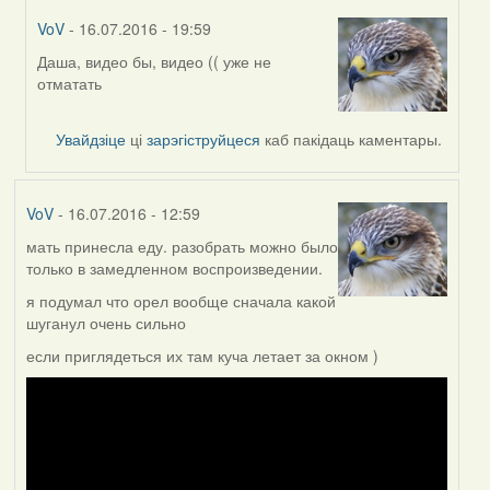
VoV
- 16.07.2016 - 19:59
Даша, видео бы, видео (( уже не
In
отматать
reply
to
by
Увайдзіце
ці
зарэгіструйцеся
каб пакідаць каментары.
Дарья
VoV
- 16.07.2016 - 12:59
мать принесла еду. разобрать можно было
только в замедленном воспроизведении.
я подумал что орел вообще сначала какой
шуганул очень сильно
если приглядеться их там куча летает за окном )