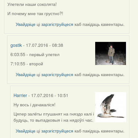
Улетели наши соколята!
И почему мне так грустно?!
Увайдзіце
ці
зарэгіструйцеся
каб пакідаць каментары.
gostik
- 17.07.2016 - 08:38
6:03:55 - первый улетел
In
reply
7:10:55 - второй
to
Увайдзіце
ці
зарэгіструйцеся
каб пакідаць каментары.
by
Жанна
(госць)
Harrier
- 17.07.2016 - 10:51
Ну вось і дачакаліся!
In
reply
Цяпер залёты птушанят на гняздо калі і
to
будуць, то выпадковыя і на нядоўгі час.
by
Увайдзіце
ці
зарэгіструйцеся
каб пакідаць каментары.
gostik