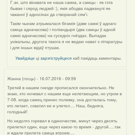
Г.зн. што вінавата не наша самка, а самцы - як гэта
бывае і сярод людзей :), якія абодва падманулі яе
чаканні ў адносінах да створанай сям'і.
Такім чынам атрымалася бігамія (дзве самкі ў аднаго
самца адначасова) і поліандыря (два самцы ў адной
самкі адначасова) на суседніх гнёздах. Выпадак
унікальны, другога такога я не ведаю нават з літаратуры
і для іншых відаў птушак.
Увайдзіце
ці
зарэгіструйцеся
каб пакідаць каментары.
Жанна (госць)
- 16.07.2016 - 09:59
Третий в нашем гнезде прописался окончательно. Не
знаю, кто ночевал с нашим еще нелетающим, но утром в
7-08. когда самец принес полевку, она досталась тому,
кто летает, схватил ее и улетел.... Наш, бедняга,
голодный!
Но недолго горевал в одиночестве, минут через десять
прилетел один, еще через какое-то время - другой.....так
и ждали прилета самца втроем....