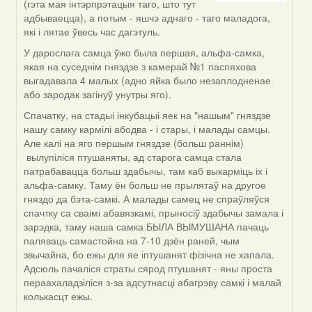
(гэта мая інтэрпрэтацыя таго, што тут
by
адбываецца), а потым - яшчэ аднаго - таго маладога,
Жанна
які і лятае ўвесь час дагэтуль.
(госць)
У дарослага самца ўжо была першая, альфа-самка,
якая на суседнім гняздзе з камерай №1 паспяхова
выгадавала 4 малых (адно яйка было незаплодненае
або зародак загінуў унутры яго).
Спачатку, на стадыі інкубацыі яек на "нашым" гняздзе
нашу самку кармілі абодва - і стары, і малады самцы.
Але калі на яго першым гняздзе (больш раннім)
вылупіліся птушаняты, ад старога самца стала
патрабавацца больш здабычы, там каб выкарміць іх і
альфа-самку. Таму ён больш не прылятаў на другое
гняздо да бэта-самкі. А малады самец не спраўляўся
спачтку са сваімі абавязкамі, прыносіў здабычы замала і
зарэдка, таму наша самка БЫЛА ВЫМУШАНА пачаць
паляваць самастойна на 7-10 дзён раней, чым
звычайна, бо ежы для яе іптушанят фізічна не хапала.
Адсюль пачаліся страты сярод птушанят - яны проста
пераахаладзіліся з-за адсутнасці абагрэву самкі і малай
колькасцт ежы.