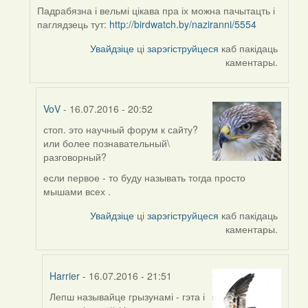
Падрабязна і вельмі цікава пра іх можна пачытацть і
паглядзець тут:
http://birdwatch.by/naziranni/5554
Увайдзіце
ці
зарэгіструйцеся
каб пакідаць
каментары.
VoV
- 16.07.2016 - 20:52
стоп. это научный форум к сайту?
In
или более познавательный\
reply
разговорный?
to
by
если первое - то буду называть тогда просто
Harrier
мышами всех .
Увайдзіце
ці
зарэгіструйцеся
каб пакідаць
каментары.
Harrier
- 16.07.2016 - 21:51
Лепш называйце грызунамі - гэта і
In