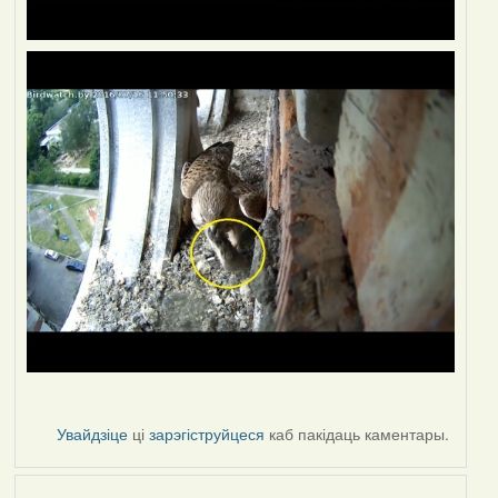
Увайдзіце
ці
зарэгіструйцеся
каб пакідаць каментары.