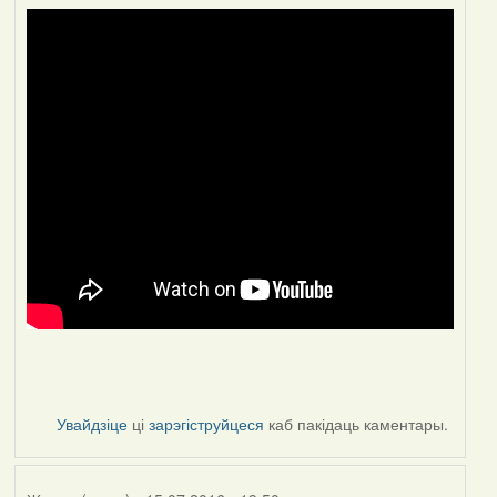
Увайдзіце
ці
зарэгіструйцеся
каб пакідаць каментары.