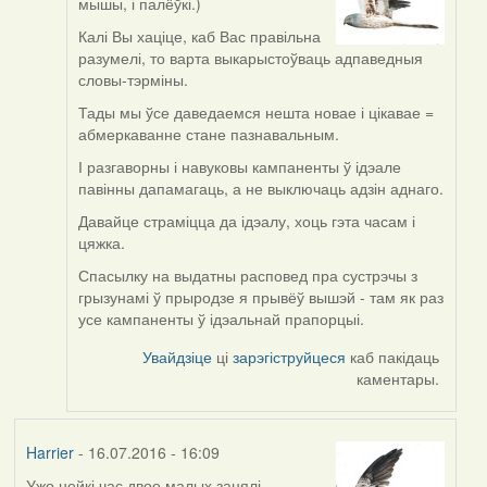
мышы, і палёўкі.)
reply
to
Калі Вы хаціце, каб Вас правільна
by
разумелі, то варта выкарыстоўваць адпаведныя
VoV
словы-тэрміны.
Тады мы ўсе даведаемся нешта новае і цікавае =
абмеркаванне стане пазнавальным.
І разгаворны і навуковы кампаненты ў ідэале
павінны дапамагаць, а не выключаць адзін аднаго.
Давайце страміцца да ідэалу, хоць гэта часам і
цяжка.
Спасылку на выдатны расповед пра сустрэчы з
грызунамі ў прыродзе я прывёў вышэй - там як раз
усе кампаненты ў ідэальнай прапорцыі.
Увайдзіце
ці
зарэгіструйцеся
каб пакідаць
каментары.
Harrier
- 16.07.2016 - 16:09
Ужо нейкі час двое малых занялі