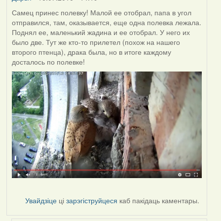
Самец принес полевку! Малой ее отобрал, папа в угол
отправился, там, оказывается, еще одна полевка лежала.
Поднял ее, маленький жадина и ее отобрал. У него их
было две. Тут же кто-то прилетел (похож на нашего
второго птенца), драка была, но в итоге каждому
досталось по полевке!
Увайдзіце
ці
зарэгіструйцеся
каб пакідаць каментары.