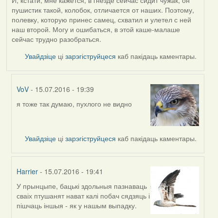
пушистик такой, колобок, отличается от наших. Поэтому,
полевку, которую принес самец, схватил и улетел с ней
наш второй. Могу и ошибаться, в этой каше-малаше
сейчас трудно разобраться.
Увайдзіце
ці
зарэгіструйцеся
каб пакідаць каментары.
VoV
- 15.07.2016 - 19:39
я тоже так думаю, пухлого не видно
In
reply
to
by
Увайдзіце
ці
зарэгіструйцеся
каб пакідаць каментары.
Жанна
(госць)
Harrier
- 15.07.2016 - 19:41
У прынцыпе, бацькі здольныя пазнаваць
In
сваіх птушанят нават калі побач сядзяць і
reply
пішчаць іншыя - як у нашым выпадку.
to