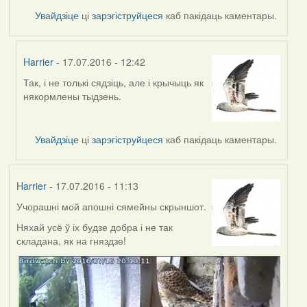
Увайдзіце
ці
зарэгіструйцеся
каб пакідаць каментары.
Harrier
- 17.07.2016 - 12:42
Так, і не толькі сядзіць, але і крычыць як
In
някормлены тыдзень.
reply
to
by
Увайдзіце
ці
зарэгіструйцеся
каб пакідаць каментары.
VoV
Harrier
- 17.07.2016 - 11:13
Учорашні мой апошні сямейны скрыншот.
Няхай усё ў іх будзе добра і не так
складана, як на гняздзе!