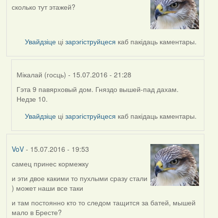
сколько тут этажей?
Увайдзіце
ці
зарэгіструйцеся
каб пакідаць каментары.
Мікалай (госць)
- 15.07.2016 - 21:28
Гэта 9 павярховый дом. Гняздо вышей-пад дахам.
In
Недзе 10.
reply
to
Увайдзіце
ці
зарэгіструйцеся
каб пакідаць каментары.
by
VoV
VoV
- 15.07.2016 - 19:53
самец принес кормежку
и эти двое какими то пухлыми сразу стали
) может наши все таки
и там постоянно кто то следом тащится за батей, мышей
мало в Бресте?