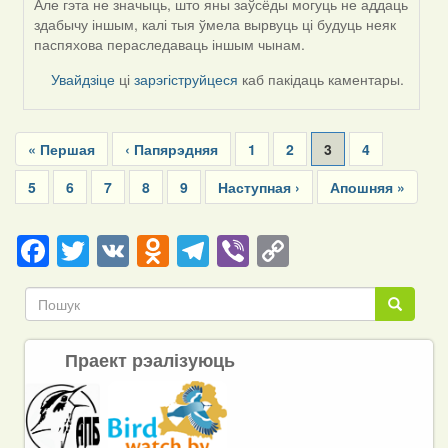
by
Але гэта не значыць, што яны заўсёды могуць не аддаць
Жанна
здабычу іншым, калі тыя ўмела вырвуць ці будуць неяк
(госць)
паспяхова пераследаваць іншым чынам.
Увайдзіце
ці
зарэгіструйцеся
каб пакідаць каментары.
Pagination
First
« Першая
Previous
‹ Папярэдняя
Page
1
Page
2
Current
3
Page
4
page
page
page
Page
5
Page
6
Page
7
Page
8
Page
9
Next
Наступная ›
Last
Апошняя »
page
page
Facebook
Twitter
VK
Odnoklassniki
Telegram
Viber
Copy
Link
Пошук
Пошук
Праект рэалізуюць