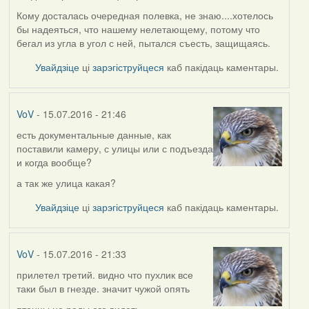
Кому досталась очередная полевка, не знаю....хотелось
бы надеяться, что нашему нелетающему, потому что
бегал из угла в угол с ней, пытался съесть, защищаясь.
Увайдзіце
ці
зарэгіструйцеся
каб пакідаць каментары.
VoV
- 15.07.2016 - 21:46
есть документальные данные, как
поставили камеру, с улицы или с подъезда
и когда вообще?
а так же улица какая?
Увайдзіце
ці
зарэгіструйцеся
каб пакідаць каментары.
VoV
- 15.07.2016 - 21:33
прилетел третий. видно что пухлик все
таки был в гнезде. значит чужой опять