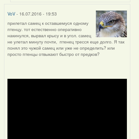
VoV
- 16.07.2016 - 19:53
прилетал самец к оставшемуся одному
птенцу. тот естественно оперативно
накинулся, вырвал крысу и в угол. самец
не улетал минуту почти, птенец тресся еще долго. Я так
понял это чужой самец или уже не определить? или
просто птенцы отвыкают быстро от предков?