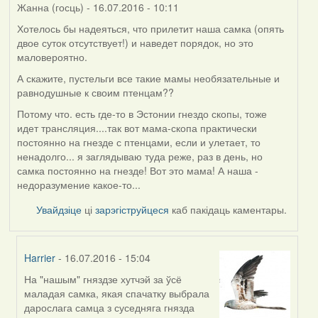
Жанна (госць)
- 16.07.2016 - 10:11
Хотелось бы надеяться, что прилетит наша самка (опять
двое суток отсутствует!) и наведет порядок, но это
маловероятно.
А скажите, пустельги все такие мамы необязательные и
равнодушные к своим птенцам??
Потому что. есть где-то в Эстонии гнездо скопы, тоже
идет трансляция....так вот мама-скопа практически
постоянно на гнезде с птенцами, если и улетает, то
ненадолго... я заглядываю туда реже, раз в день, но
самка постоянно на гнезде! Вот это мама! А наша -
недоразумение какое-то...
Увайдзіце
ці
зарэгіструйцеся
каб пакідаць каментары.
Harrier
- 16.07.2016 - 15:04
На "нашым" гняздзе хутчэй за ўсё
In
маладая самка, якая спачатку выбрала
reply
дарослага самца з суседняга гнязда
to