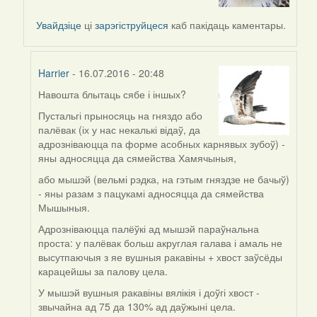
to
by
Увайдзіце
ці
зарэгіструйцеся
каб пакідаць каментары.
Harrier
Harrier
- 16.07.2016 - 20:48
Навошта блытаць сябе і іншых?
In
reply
Пустальгі прыносяць на гняздо або
to
палёвак (іх у нас некалькі відаў, да
by
адрозніваюцца па форме асобных карнявых зубоў) -
VoV
яны адносяцца да сямейства Хамячыныя,
або мышэй (вельмі рэдка, на гэтым гняздзе не бачыў)
- яны разам з пацукамі адносяцца да сямейства
Мышыныя.
Адрозніваюцца палёўкі ад мышэй параўнальна
проста: у палёвак больш акруглая галава і амаль не
высутпаючыя з яе вушныя ракавіны + хвост заўсёды
карацейшы за палову цела.
У мышэй вушныя ракавіны вялікія і доўгі хвост -
звычайна ад 75 да 130% ад даўжыні цела.