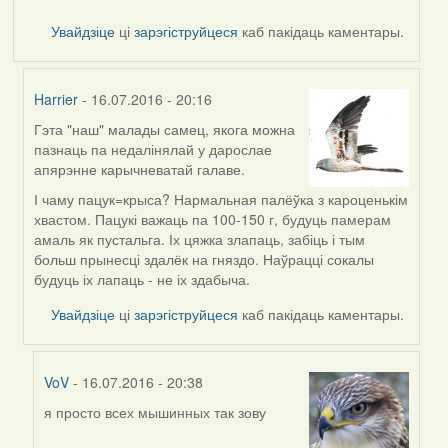
Увайдзіце
ці
зарэгіструйцеся
каб пакідаць каментары.
Harrier
- 16.07.2016 - 20:16
Гэта "наш" малады самец, якога можна
In
пазнаць па недалінялай у дарослае
reply
апярэнне карычневатай галаве.
to
by
І чаму пацук=крыса? Нармальная палёўка з кароценькім
VoV
хвастом. Пацукі важаць па 100-150 г, будуць памерам
амаль як пустальга. Іх цяжка злапаць, забіць і тым
больш прынесці здалёк на гняздо. Наўрацці сокалы
будуць іх лапаць - не іх здабыча.
Увайдзіце
ці
зарэгіструйцеся
каб пакідаць каментары.
VoV
- 16.07.2016 - 20:38
я просто всех мышинных так зову
In
reply