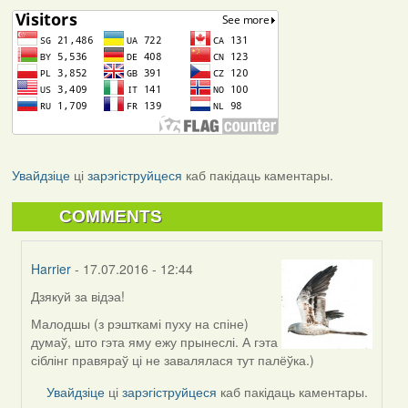
Увайдзіце
ці
зарэгіструйцеся
каб пакідаць каментары.
COMMENTS
Harrier
- 17.07.2016 - 12:44
Дзякуй за відэа!
In
reply
Малодшы (з рэшткамі пуху на спіне)
to
думаў, што гэта яму ежу прынеслі. А гэта
by
сіблінг правяраў ці не завалялася тут палёўка.)
VoV
Увайдзіце
ці
зарэгіструйцеся
каб пакідаць каментары.