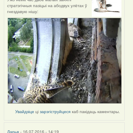
стратэгічныя пазіцыі на абодвух улётах ў
гнездавую нішу:
Увайдзіце
ці
зарэгіструйцеся
каб пакідаць каментары.
Дарья
- 16.07.2016 - 14:19