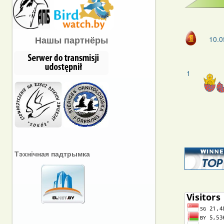
Нашы партнёры
10.0
1
Тэхнічная падтрымка