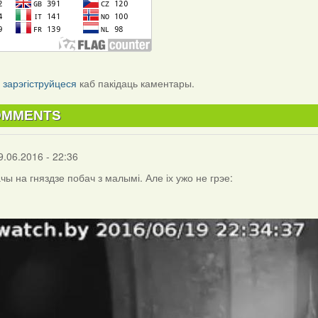
і
зарэгіструйцеся
каб пакідаць каментары.
OMMENTS
9.06.2016 - 22:36
чы на гняздзе побач з малымі. Але іх ужо не грэе: