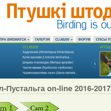
ПРА BIRDWATCH
ГАЛЕРЭЯ
CLUB200
ФОРУМ
СПІСЫ П
CLUB200
АПОШ
Хадулачнік (Himantopus himantopus)
Кулік-гразевік (Limicola falcinellus…
Шчурка-пчалаедка (Merops apiaster)
Чапля-кваква (Nycticorax nycticorax)
Чырвонаваллёвы гагач (Gavia stellata…
л-Пустальга on-line 2016-201