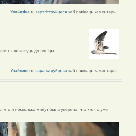
Увайдзіце
ці
зарэгіструйцеся
каб пакідаць каментары.
ушаняты дажывуць да раніцы.
Увайдзіце
ці
зарэгіструйцеся
каб пакідаць каментары.
, что я несколько минут была уверена, что кто-то уже