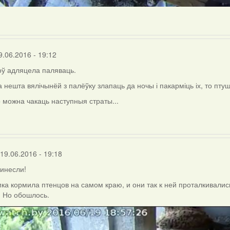
9.06.2016 - 19:12
оў адляцела паляваць.
а нешта вялічынёй з палёўку злапаць да ночы і пакарміць іх, то пт
то можна чакаць наступныя страты...
 19.06.2016 - 19:18
инесли!
ка кормила птенцов на самом краю, и они так к ней проталкивались
 Но обошлось.