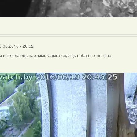
9.06.2016 - 20:52
 выглядаюць наетымі. Самка сядзіць побач і іх не грэе.