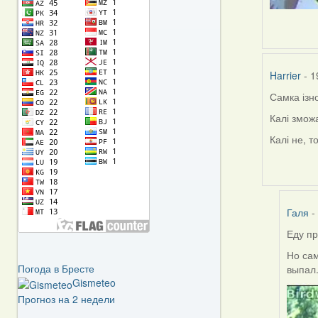
Harrier
- 1
Самка ізн
Калі змож
Калі не, 
Галя
-
Еду пр
In
reply
Но сам
Погода в Бресте
to
выпал.
Gismeteo
by
Harrier
Прогноз на 2 недели