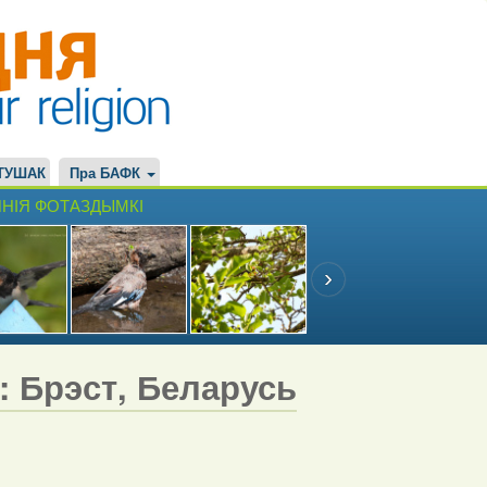
ТУШАК
Пра БАФК
НІЯ ФОТАЗДЫМКІ
7: Брэст, Беларусь