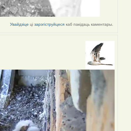
Увайдзіце
ці
зарэгіструйцеся
каб пакідаць каментары.