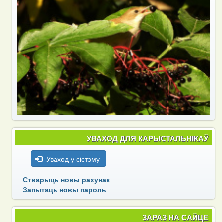
УВАХОД ДЛЯ КАРЫСТАЛЬНІКАЎ
Уваход у сістэму
Стварыць новы рахунак
Запытаць новы пароль
ЗАРАЗ НА САЙЦЕ