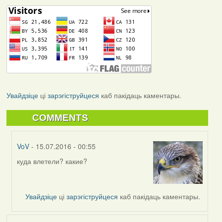
Увайдзіце
ці
зарэгіструйцеся
каб пакідаць каментары.
COMMENTS
VoV
- 15.07.2016 - 00:55
куда влетели? какие?
In
reply
to
by
Увайдзіце
ці
зарэгіструйцеся
каб пакідаць каментары.
Мікалай
(госць)