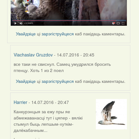
Увайдзіце
ці
зарэгіструйцеся
каб пакідаць каментары.
Viachaslav Gruzdov
- 14.07.2016 - 20:45
все таки не свиснул. Самец умудрился бросить
In
птенцу. Хоть 1 из 2 поел
reply
to
Увайдзіце
ці
зарэгіструйцеся
каб пакідаць каментары.
by
Viachaslav
Gruzdov
Harrier
- 14.07.2016 - 20:47
Канкурэнцыя за ежу пры яе
In
абмежаванасці тут і цяпер - вялікі
reply
стымул быць лепшым-хуткім-
to
далёкабачным...
by