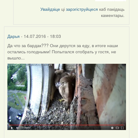
by
Увайдзіце
ці
зарэгіструйцеся
каб пакідаць
Harrier
каментары.
Дарья
- 14.07.2016 - 18:03
Да что за бардак??? Они дерутся за еду, в итоге наши
остались голодными! Попытался отобрать у гостя, не
вышло...