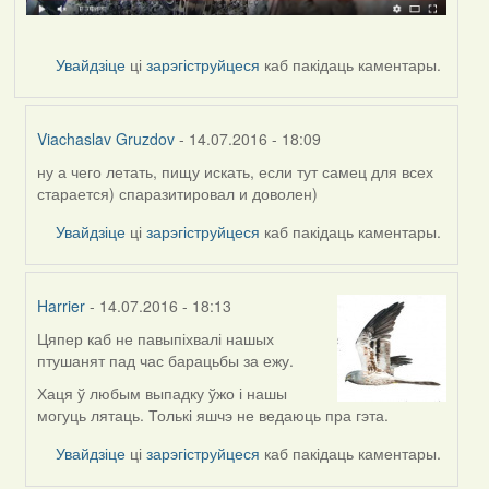
Увайдзіце
ці
зарэгіструйцеся
каб пакідаць каментары.
Viachaslav Gruzdov
- 14.07.2016 - 18:09
ну а чего летать, пищу искать, если тут самец для всех
In
старается) спаразитировал и доволен)
reply
to
Увайдзіце
ці
зарэгіструйцеся
каб пакідаць каментары.
by
Дарья
Harrier
- 14.07.2016 - 18:13
Цяпер каб не павыпіхвалі нашых
In
птушанят пад час барацьбы за ежу.
reply
to
Хаця ў любым выпадку ўжо і нашы
by
могуць лятаць. Толькі яшчэ не ведаюць пра гэта.
Дарья
Увайдзіце
ці
зарэгіструйцеся
каб пакідаць каментары.