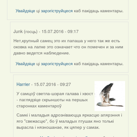
Увайдзіце
ці
зарэгіструйцеся
каб пакідаць каментары.
Junk (госць)
- 15.07.2016 - 09:17
Нет,крупный самец это их папаша у него так же есть
In
оковка на лапке это означает что он помечен и за ним
reply
давно ведется наблюдение.
to
by
Увайдзіце
ці
зарэгіструйцеся
каб пакідаць каментары.
Harrier
Harrier
- 15.07.2016 - 09:27
У самцоў светла-шэрая галава і хвост
In
- паглядзіце скрыншоты на першых
reply
старонках каментароў
to
by
Самкі і маладыя адрозніваюцца яркасцю апярэння і
Junk
яго "свежасцю", бо ў маладых птушак яно толькі
(госць)
вырасла і нязношанае, як цяпер у самак.