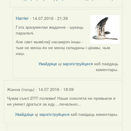
Harrier
- 14.07.2016 - 21:39
Гэта зразумелае жаданне - шукаць
In
паралелі.
reply
to
Але свет жывёлаў насамрэч іншы -
by
тым не менш ён не менш складаны і цікавы, чым
Viachaslav
наш.
Gruzdov
Увайдзіце
ці
зарэгіструйцеся
каб пакідаць
каментары.
Жанна (госць)
- 14.07.2016 - 18:09
Чужак съел 2!!!!! полевки! Наши соколята не привыкли и
не умеют драться за еду....печально...
Увайдзіце
ці
зарэгіструйцеся
каб пакідаць каментары.