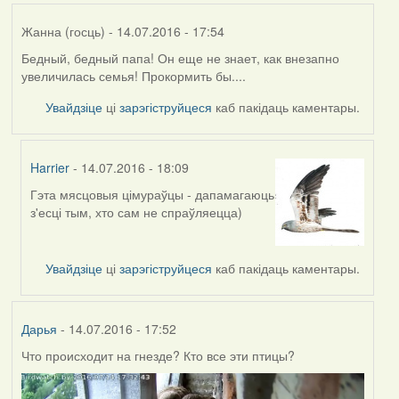
Жанна (госць)
- 14.07.2016 - 17:54
Бедный, бедный папа! Он еще не знает, как внезапно
увеличилась семья! Прокормить бы....
Увайдзіце
ці
зарэгіструйцеся
каб пакідаць каментары.
Harrier
- 14.07.2016 - 18:09
Гэта мясцовыя цімураўцы - дапамагаюць
In
з'есці тым, хто сам не спраўляецца)
reply
to
by
Увайдзіце
ці
зарэгіструйцеся
каб пакідаць каментары.
Жанна
(госць)
Дарья
- 14.07.2016 - 17:52
Что происходит на гнезде? Кто все эти птицы?