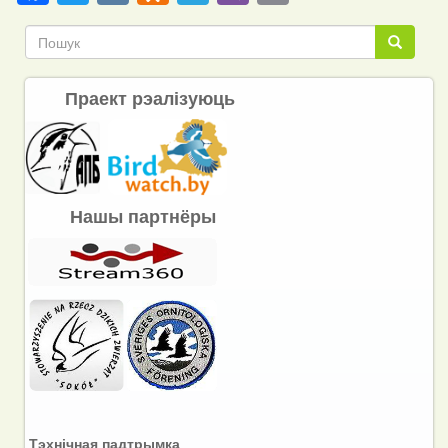
Link
Пошук
Пошук
Праект рэалізуюць
Нашы партнёры
Тэхнічная падтрымка