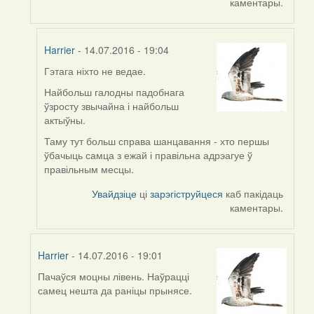
каментары.
Harrier
- 14.07.2016 - 19:04
Гэтага ніхто не ведае.
In
reply
Найбольш галодны падобнага
to
ўзросту звычайна і найбольш
by
актыўны.
VoV
Таму тут больш справа шанцавання - хто першы
ўбачыць самца з ежай і правільна адрэагуе ў
правільным месцы.
Увайдзіце
ці
зарэгіструйцеся
каб пакідаць
каментары.
Harrier
- 14.07.2016 - 19:01
Пачаўся моцны лівень. Наўрацці
In
самец нешта да раніцы прынясе.
reply
to