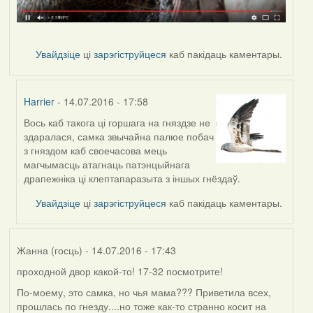
Увайдзіце
ці
зарэгіструйцеся
каб пакідаць каментары.
Harrier
- 14.07.2016 - 17:58
Вось каб такога ці горшага на гняздзе не
In
здаралася, самка звычайна палюе побач
reply
з гняздом каб своечасова мець
to
магчымасць атагнаць патэнцыйнага
by
драпежніка ці клептапаразыта з іншых гнёздаў.
Дарья
Увайдзіце
ці
зарэгіструйцеся
каб пакідаць каментары.
Жанна (госць)
- 14.07.2016 - 17:43
проходной двор какой-то! 17-32 посмотрите!
По-моему, это самка, но чья мама??? Приветила всех,
прошлась по гнезду....но тоже как-то странно косит на