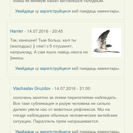
Viachaslav
Інакш як мінімум нанач застанешся галодным.
Gruzdov
Увайдзіце
ці
зарэгіструйцеся
каб пакідаць каментары.
Harrier
- 14.07.2016 - 20:45
Так, канешне! Тым больш, калі ты
In
(малодшы) ў сям'і з 5 птушанят,
reply
напрыклад. А сам яшчэ лавіць нікога не
to
ўмееш.
by
Viachaslav
Увайдзіце
ці
зарэгіструйцеся
каб пакідаць каментары.
Gruzdov
Viachaslav Gruzdov
- 14.07.2016 - 21:00
оооочень занятно за этими перипетиями наблюдать.
In
Все таки сублимация и разум человека не сильно
reply
далеко увели нас от животных рефлексов. Мы на
to
гнезде наблюдаем обычные человеческие житейские
by
ситуации. Параллель прям напрашивается.
Harrier
Увайдзіце
ці
зарэгіструйцеся
каб пакідаць каментары.