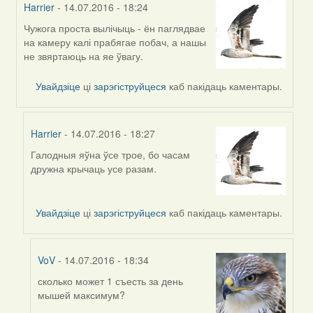
Harrier
- 14.07.2016 - 18:24
Чужога проста вылічыць - ён паглядвае
In
на камеру калі прабягае побач, а нашы
reply
не звяртаюць на яе ўвагу.
to
by
Увайдзіце
ці
зарэгіструйцеся
каб пакідаць каментары.
Жанна
(госць)
Harrier
- 14.07.2016 - 18:27
Галодныя яўна ўсе трое, бо часам
In
дружна крычаць усе разам.
reply
to
by
Увайдзіце
ці
зарэгіструйцеся
каб пакідаць каментары.
Harrier
VoV
- 14.07.2016 - 18:34
сколько может 1 съесть за день
In
мышей максимум?
reply