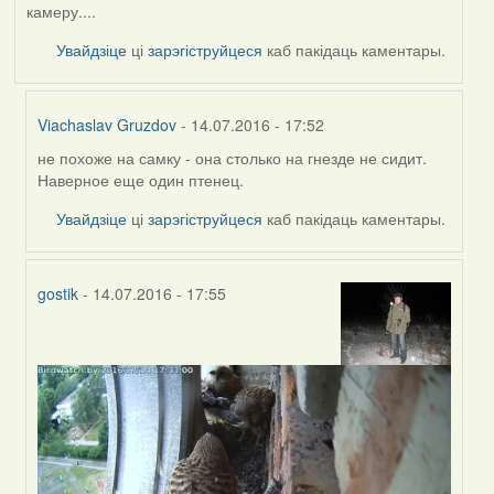
камеру....
Увайдзіце
ці
зарэгіструйцеся
каб пакідаць каментары.
Viachaslav Gruzdov
- 14.07.2016 - 17:52
не похоже на самку - она столько на гнезде не сидит.
In
Наверное еще один птенец.
reply
to
Увайдзіце
ці
зарэгіструйцеся
каб пакідаць каментары.
by
Жанна
(госць)
gostik
- 14.07.2016 - 17:55
In
reply
to
by
Жанна
(госць)