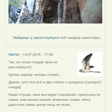
Увайдзіце
ці
зарэгіструйцеся
каб пакідаць каментары.
Harrier
- 14.07.2016 - 17:56
Так, на гэтым гняздзе яўна не
In
расслабішся!(
reply
to
Цяпер сядзяць чатыры птушкі!...
by
Думаю, што гэта ўсё ж два слётка з суседняга (суседніх)
Жанна
гнёздаў.
(госць)
Нават птушка, якая выглядае старэйшай і практычна як
самка, мае вельмі свежае апярэнне, новае, якога
дарослая самка цяпер мець не можа.