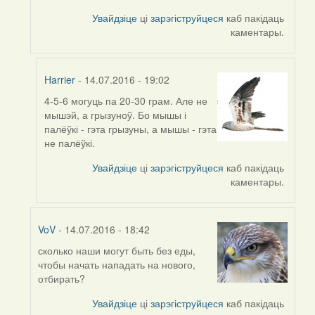
to
by
Увайдзіце
ці
зарэгіструйцеся
каб пакідаць
Harrier
каментары.
Harrier
- 14.07.2016 - 19:02
4-5-6 могуць па 20-30 грам. Але не
In
мышэй, а грызуноў. Бо мышы і
reply
палёўкі - гэта грызуны, а мышы - гэта
to
не палёўкі.
by
VoV
Увайдзіце
ці
зарэгіструйцеся
каб пакідаць
каментары.
VoV
- 14.07.2016 - 18:42
сколько наши могут быть без еды,
In
чтобы начать нападать на нового,
reply
отбирать?
to
by
Увайдзіце
ці
зарэгіструйцеся
каб пакідаць
Harrier