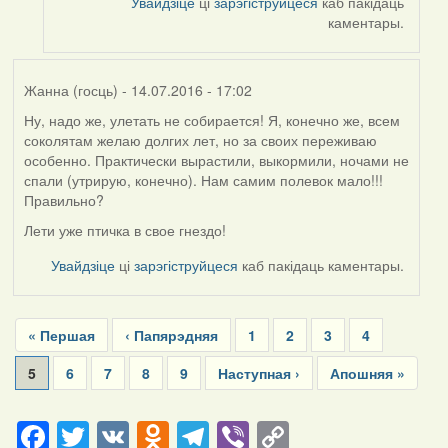
Увайдзіце
ці
зарэгіструйцеся
каб пакідаць
каментары.
Жанна (госць)
- 14.07.2016 - 17:02
Ну, надо же, улетать не собирается! Я, конечно же, всем
соколятам желаю долгих лет, но за своих переживаю
особенно. Практически вырастили, выкормили, ночами не
спали (утрирую, конечно). Нам самим полевок мало!!!
Правильно?
Лети уже птичка в свое гнездо!
Увайдзіце
ці
зарэгіструйцеся
каб пакідаць каментары.
Pagination
First
« Першая
Previous
‹ Папярэдняя
Page
1
Page
2
Page
3
Page
4
page
page
Current
5
Page
6
Page
7
Page
8
Page
9
Next
Наступная ›
Last
Апошняя »
page
page
page
Facebook
Twitter
VK
Odnoklassniki
Telegram
Viber
Copy