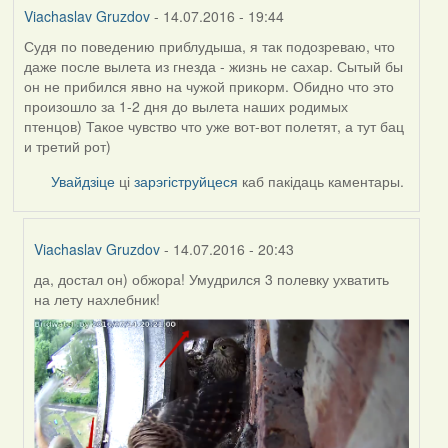
Viachaslav Gruzdov
- 14.07.2016 - 19:44
Судя по поведению приблудыша, я так подозреваю, что
даже после вылета из гнезда - жизнь не сахар. Сытый бы
он не прибился явно на чужой прикорм. Обидно что это
произошло за 1-2 дня до вылета наших родимых
птенцов) Такое чувство что уже вот-вот полетят, а тут бац
и третий рот)
Увайдзіце
ці
зарэгіструйцеся
каб пакідаць каментары.
Viachaslav Gruzdov
- 14.07.2016 - 20:43
да, достал он) обжора! Умудрился 3 полевку ухватить
In
на лету нахлебник!
reply
to
by
Viachaslav
Gruzdov