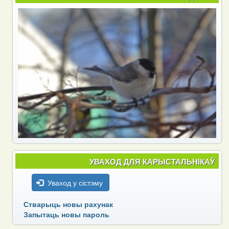
УВАХОД ДЛЯ КАРЫСТАЛЬНІКАЎ
Уваход у сістэму
Стварыць новы рахунак
Запытаць новы пароль