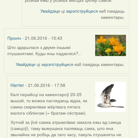
Увайдзіце
ці
зарэгіструйцеся
каб пакідаць
каментары.
Проніч
- 21.06.2016 - 15:43
Што здарылася з двумя іншымі
птушанятамі. Куды яны падзеліся?..
Увайдзіце
ці
зарэгіструйцеся
каб пакідаць каментары.
Harrier
- 21.06.2016 - 17:58
Калі перайсці на каментароў 20-25
In
вышэй, то можна паглядзець відэа, як
reply
самка скармлівае мёртвага пятага
to
малога сіблінгам (= братам-сёстрам).
by
Проніч
Хутчэй за ўсё самка атрымлівае замала ежы ад самца
(самцоў), таму вымушана паляваць сама, што яна
звычайна не робіць да таго часу, пакуль птушаняты не