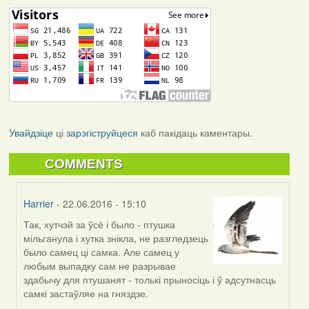
Увайдзіце
ці
зарэгіструйцеся
каб пакідаць каментары.
COMMENTS
Harrier
- 22.06.2016 - 15:10
Так, хутчэй за ўсё і было - птушка
In
мільганула і хутка знікла, не разгледзець
reply
было самец ці самка. Але самец у
to
любым выпадку сам не разрывае
by
здабычу для птушанят - толькі прыносіць і ў адсутнасць
Дарья
самкі застаўляе на гняздзе.
(госць)