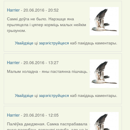
Harrier
- 20.06.2016 - 20:52
Самкі доўга не было. Нарэшце яна
прыляцела і цяпер корміць малых нейкім
грызуном.
Увайдзіце
ці
зарэгіструйцеся
каб пакідаць каментары.
Harrier
- 20.06.2016 - 13:27
Малым холадна - яны пастаянна пішчаць.
Увайдзіце
ці
зарэгіструйцеся
каб пакідаць каментары.
Harrier
- 20.06.2016 - 12:05
Палёўка даедзеная. Самка паспрабавала
яшчэ паскубаць парэшткі голуба, але на іх