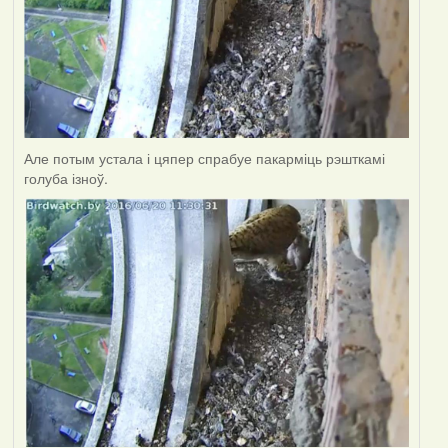
Але потым устала і цяпер спрабуе пакарміць рэшткамі
голуба ізноў.