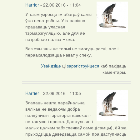
Harrier
- 22.06.2016 - 11:04
У такім узросце ім абагрэў самкі
In
ўжо непатрэбны. У іх павінна
reply
працаваць уласная
to
тэрмарэгуляцыю, але для яе
by
патрэбнае паліва = ежа.
Дарья
(госць)
Без ежы яны не толькі не змогуць расці, але і
пераахалодзяцца нават у спёку.
Увайдзіце
ці
зарэгіструйцеся
каб пакідаць
каментары.
Harrier
- 22.06.2016 - 11:05
Злапаць нешта параўнальна
In
вялікае не ведаючы добра
reply
паляўнічыя тэрыторыі навокал -
to
не так ужо і проста. Дагэтуль яе і
by
малых цалкам забяспечваў самец(самцы), ёй жа
Дарья
прыходзіцца даведвацца самой пра даступнасць
(госць)
рознай ежы ў розных месцах цяпер самой.