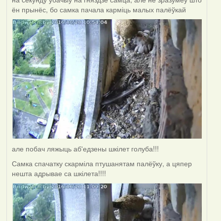
ён прынёс, бо самка пачала карміць малых палёўкай
але побач ляжыць аб'едзены шкілет голуба!!!
Самка спачатку скарміла птушанятам палёўку, а цяпер
нешта адрывае са шкілета!!!!