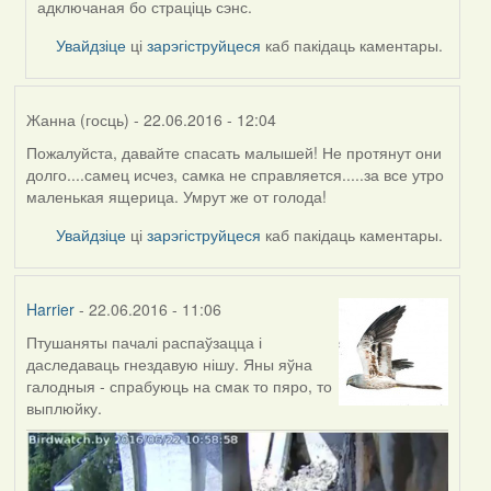
адключаная бо страціць сэнс.
Увайдзіце
ці
зарэгіструйцеся
каб пакідаць каментары.
Жанна (госць)
- 22.06.2016 - 12:04
Пожалуйста, давайте спасать малышей! Не протянут они
долго....самец исчез, самка не справляется.....за все утро
маленькая ящерица. Умрут же от голода!
Увайдзіце
ці
зарэгіструйцеся
каб пакідаць каментары.
Harrier
- 22.06.2016 - 11:06
Птушаняты пачалі распаўзацца і
даследаваць гнездавую нішу. Яны яўна
галодныя - спрабуюць на смак то пяро, то
выплюйку.