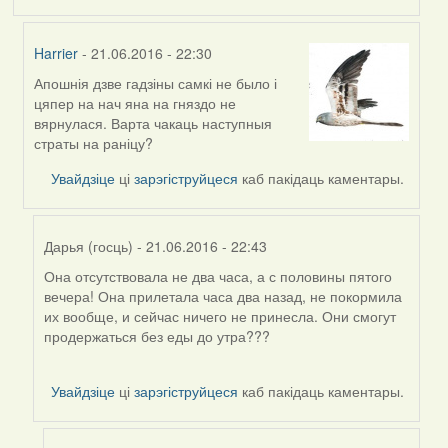
Harrier
- 21.06.2016 - 22:30
Апошнія дзве гадзіны самкі не было і
In
цяпер на нач яна на гняздо не
reply
вярнулася. Варта чакаць наступныя
to
страты на раніцу?
by
Harrier
Увайдзіце
ці
зарэгіструйцеся
каб пакідаць каментары.
Дарья (госць)
- 21.06.2016 - 22:43
Она отсутствовала не два часа, а с половины пятого
In
вечера! Она прилетала часа два назад, не покормила
reply
их вообще, и сейчас ничего не принесла. Они смогут
to
продержаться без еды до утра???
by
Harrier
Увайдзіце
ці
зарэгіструйцеся
каб пакідаць каментары.