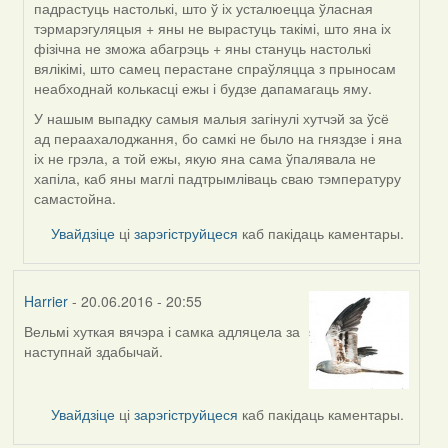
падрастуць настолькі, што ў іх усталюецца ўласная
тэрмарэгуляцыя + яны не вырастуць такімі, што яна іх
фізічна не зможа абагрэць + яны стануць настолькі
вялікімі, што самец перастане спраўляцца з прыносам
неабходнай колькасці ежы і будзе дапамагаць яму.
У нашым выпадку самыя малыя загінулі хутчэй за ўсё
ад пераахалоджання, бо самкі не было на гняздзе і яна
іх не грэла, а той ежы, якую яна сама ўпалявала не
хапіла, каб яны маглі падтрымліваць сваю тэмпературу
самастойна.
Увайдзіце
ці
зарэгіструйцеся
каб пакідаць каментары.
Harrier
- 20.06.2016 - 20:55
Вельмі хуткая вячэра і самка адляцела за
наступнай здабычай.
Увайдзіце
ці
зарэгіструйцеся
каб пакідаць каментары.