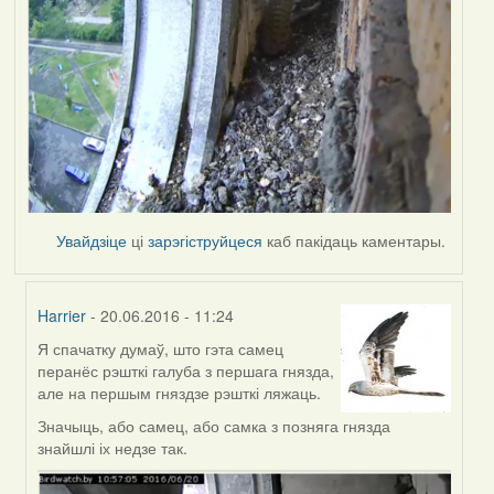
Увайдзіце
ці
зарэгіструйцеся
каб пакідаць каментары.
Harrier
- 20.06.2016 - 11:24
Я спачатку думаў, што гэта самец
In
перанёс рэшткі галуба з першага гнязда,
reply
але на першым гняздзе рэшткі ляжаць.
to
by
Значыць, або самец, або самка з позняга гнязда
Harrier
знайшлі іх недзе так.