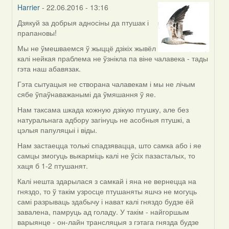
Harrier
- 22.06.2016 - 13:16
Дзякуй за добрыя адносіны да птушак і
In
прапановы!
reply
to
Мы не ўмешваемся ў жыццё дзікіх жывёл
by
калі нейкая праблема не ўзнікла па віне чалавека - тады
Жанна
гэта наш абавязак.
(госць)
Гэта сытуацыя не створана чалавекам і мы не лічым
сябе ўпаўнаважанымі да ўмяшання ў яе.
Нам таксама шкада кожную дзікую птушку, але без
натуральнага адбору загінуць не асобныя птушкі, а
цэлыя папуляцыі і віды.
Нам застаецца толькі спадзявацца, што самка або і яе
самцы змогуць выкарміць калі не ўсіх пазасталых, то
хаця б 1-2 птушанят.
Калі нешта здарылася з самкай і яна не вернецца на
гняздо, то ў такім узросце птушаняты яшчэ не могуць
самі разрываць здабычу і нават калі гняздо будзе ёй
завалена, памруць ад голаду. У такім - найгоршым
варыянце - он-лайн трансляцыя з гэтага гнязда будзе