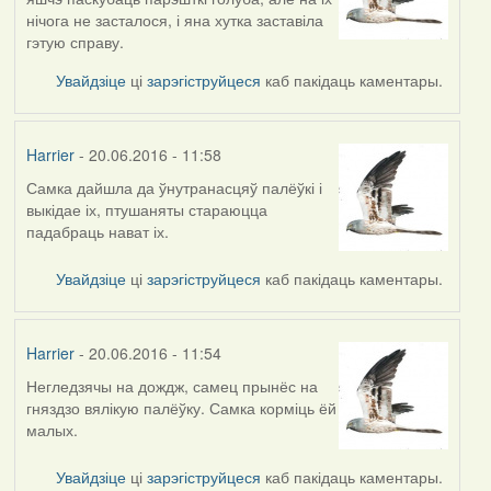
нічога не засталося, і яна хутка заставіла
гэтую справу.
Увайдзіце
ці
зарэгіструйцеся
каб пакідаць каментары.
Harrier
- 20.06.2016 - 11:58
Самка дайшла да ўнутранасцяў палёўкі і
выкідае іх, птушаняты стараюцца
падабраць нават іх.
Увайдзіце
ці
зарэгіструйцеся
каб пакідаць каментары.
Harrier
- 20.06.2016 - 11:54
Негледзячы на дождж, самец прынёс на
гняздзо вялікую палёўку. Самка корміць ёй
малых.
Увайдзіце
ці
зарэгіструйцеся
каб пакідаць каментары.