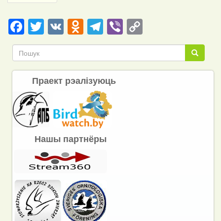
page
Facebook
Twitter
VK
Odnoklassniki
Telegram
Viber
Copy
Link
Пошук
Пошук
Праект рэалізуюць
Нашы партнёры