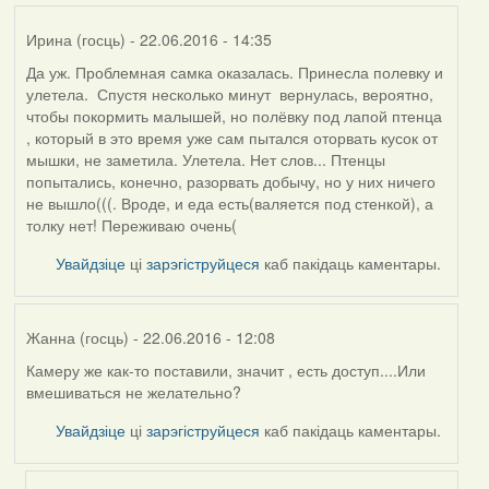
Ирина (госць)
- 22.06.2016 - 14:35
Да уж. Проблемная самка оказалась. Принесла полевку и
улетела. Спустя несколько минут вернулась, вероятно,
чтобы покормить малышей, но полёвку под лапой птенца
, который в это время уже сам пытался оторвать кусок от
мышки, не заметила. Улетела. Нет слов... Птенцы
попытались, конечно, разорвать добычу, но у них ничего
не вышло(((. Вроде, и еда есть(валяется под стенкой), а
толку нет! Переживаю очень(
Увайдзіце
ці
зарэгіструйцеся
каб пакідаць каментары.
Жанна (госць)
- 22.06.2016 - 12:08
Камеру же как-то поставили, значит , есть доступ....Или
вмешиваться не желательно?
Увайдзіце
ці
зарэгіструйцеся
каб пакідаць каментары.