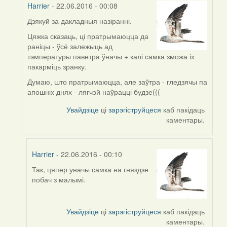
Harrier
- 22.06.2016 - 00:08
Дзякуй за дакладныя назіранні.
In
reply
Цяжка сказаць, ці пратрымаюцца да
to
раніцы - ўсё залежыць ад
by
тэмпературы паветра ўначы + калі самка зможа іх
Дарья
пакарміць зранку.
(госць)
Думаю, што пратрымаюцца, але заўтра - гледзячы па
апошніх днях - лягчэй наўрацці будзе(((
Увайдзіце
ці
зарэгіструйцеся
каб пакідаць
каментары.
Harrier
- 22.06.2016 - 00:10
Так, цяпер уначы самка на гняздзе
In
побач з малымі.
reply
to
by
Увайдзіце
ці
зарэгіструйцеся
каб пакідаць
Harrier
каментары.