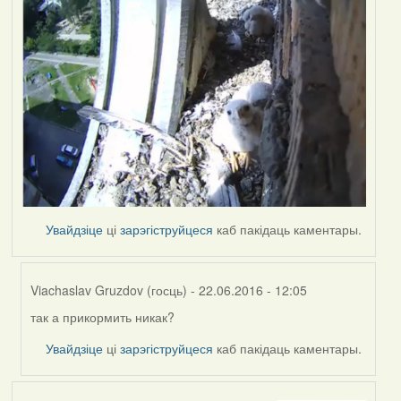
Увайдзіце
ці
зарэгіструйцеся
каб пакідаць каментары.
Viachaslav Gruzdov (госць)
- 22.06.2016 - 12:05
так а прикормить никак?
In
reply
Увайдзіце
ці
зарэгіструйцеся
каб пакідаць каментары.
to
by
Harrier