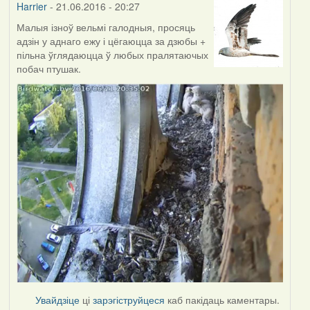
Harrier
- 21.06.2016 - 20:27
Малыя ізноў вельмі галодныя, просяць
адзін у аднаго ежу і цёгаюцца за дзюбы +
пільна ўглядаюцца ў любых пралятаючых
побач птушак.
Увайдзіце
ці
зарэгіструйцеся
каб пакідаць каментары.