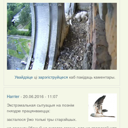
Увайдзіце
ці
зарэгіструйцеся
каб пакідаць каментары.
Harrier
- 20.06.2016 - 11:07
Экстрэмальная сытуацыя на познім
гняздзе працянваецца:
засталося ўжо толькі тры старэйшых.
на секунду ўбачыў на гняздзе самца, але не зразумеў што