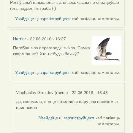
Ролі ў сям'і падзеленыя, але вось часам не спрацоўвае
гэты падзел як трэба (((
Увайдзіце
ці
зарэгіструйцеся
каб пакідаць каментары.
Harrier
- 22.06.2016 - 16:27
Палёўка з-за перагародкі знікла. Самка
In
скарміла яе? Хто-небудзь бачыў?
reply
to
by
Увайдзіце
ці
зарэгіструйцеся
каб пакідаць каментары.
Harrier
Viachaslav Gruzdov (госць)
- 22.06.2016 - 16:43
да, скормила, и еще по мелочи пару раз насекомых
In
приносила
reply
to
Увайдзіце
ці
зарэгіструйцеся
каб пакідаць
by
каментары.
Harrier