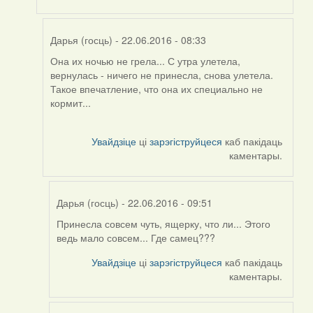
Дарья (госць)
- 22.06.2016 - 08:33
Она их ночью не грела... С утра улетела,
In
вернулась - ничего не принесла, снова улетела.
reply
Такое впечатление, что она их специально не
to
кормит...
by
Harrier
Увайдзіце
ці
зарэгіструйцеся
каб пакідаць
каментары.
Дарья (госць)
- 22.06.2016 - 09:51
Принесла совсем чуть, ящерку, что ли... Этого
In
ведь мало совсем... Где самец???
reply
to
Увайдзіце
ці
зарэгіструйцеся
каб пакідаць
by
каментары.
Дарья
(госць)