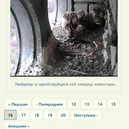
Увайдзіце
ці
зарэгіструйцеся
каб пакідаць каментары.
Pagination
First
« Першая
Previous
‹ Папярэдняя
Page
12
Page
13
Page
14
Page
15
page
page
Current
16
Page
17
Page
18
Page
19
Page
20
Next
Наступная ›
page
page
Last
Апошняя »