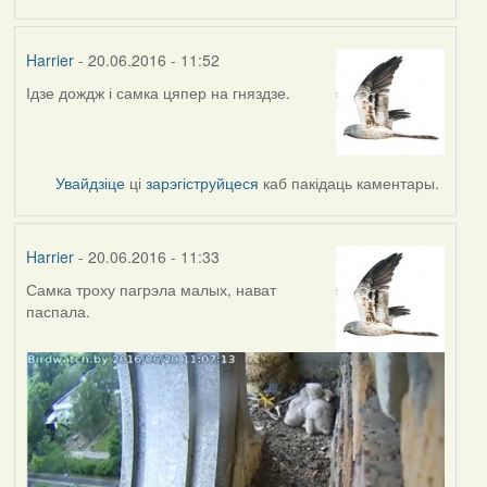
Harrier
- 20.06.2016 - 11:52
Ідзе дождж і самка цяпер на гняздзе.
Увайдзіце
ці
зарэгіструйцеся
каб пакідаць каментары.
Harrier
- 20.06.2016 - 11:33
Самка троху пагрэла малых, нават
паспала.