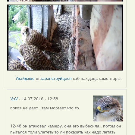
Увайдзіце
ці
зарэгіструйцеся
каб пакідаць каментары.
VoV
- 14.07.2016 - 12:58
покоя не дает . там моргает что то
In
reply
to
12-48 он атаковал камеру. она его выбесила . потом он
by
пытался толи улететь то ли показать как надо летать
Дарья