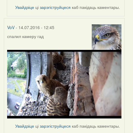
Увайдзіце
ці
зарэгіструйцеся
каб пакідаць каментары.
VoV
- 14.07.2016 - 12:45
спалил камеру гад
Увайдзіце
ці
зарэгіструйцеся
каб пакідаць каментары.