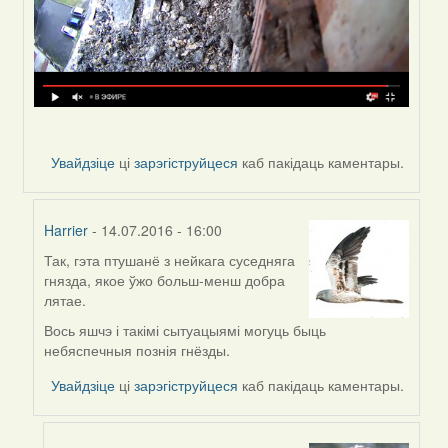
Увайдзіце
ці
зарэгіструйцеся
каб пакідаць каментары.
Harrier
- 14.07.2016 - 16:00
Так, гэта птушанё з нейкага суседняга
In
гнязда, якое ўжо больш-менш добра
reply
лятае.
to
by
Вось яшчэ і такімі сытуацыямі могуць быць
VoV
небяспечныя познія гнёзды.
Увайдзіце
ці
зарэгіструйцеся
каб пакідаць каментары.