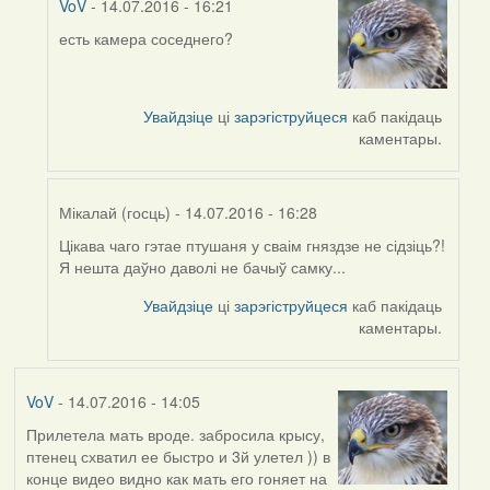
VoV
- 14.07.2016 - 16:21
есть камера соседнего?
In
reply
to
by
Увайдзіце
ці
зарэгіструйцеся
каб пакідаць
Harrier
каментары.
Мікалай (госць)
- 14.07.2016 - 16:28
Цікава чаго гэтае птушаня у сваім гняздзе не сідзіць?!
In
Я нешта даўно даволі не бачыў самку...
reply
to
Увайдзіце
ці
зарэгіструйцеся
каб пакідаць
by
каментары.
Harrier
VoV
- 14.07.2016 - 14:05
Прилетела мать вроде. забросила крысу,
птенец схватил ее быстро и 3й улетел )) в
конце видео видно как мать его гоняет на