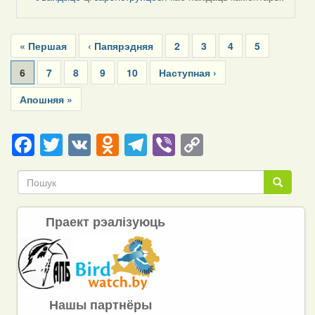
Pagination
First
« Першая
Previous
‹ Папярэдняя
Page
2
Page
3
Page
4
Page
5
page
page
Current
6
Page
7
Page
8
Page
9
Page
10
Next
Наступная ›
page
page
Last
Апошняя »
page
Facebook
Twitter
VK
Odnoklassniki
Telegram
Viber
Copy
Link
Пошук
Пошук
Праект рэалізуюць
Нашы партнёры