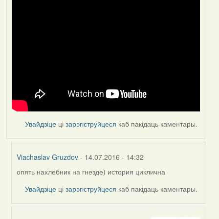
Увайдзіце
ці
зарэгіструйцеся
каб пакідаць каментары.
Viachaslav Gruzdov
- 14.07.2016 - 14:32
опять нахлебник на гнезде) история циклична
In
reply
Увайдзіце
ці
зарэгіструйцеся
каб пакідаць каментары.
to
by
VoV