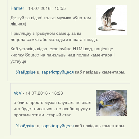
Harrier
- 14.07.2016 - 15:55
Дзякуй за відэа! толькі музыка яўна там
In
лішняя(
reply
to
Прыляцеў з грызуном самец, за ім
by
ляцела самка або малады з іншага гнязда.
VoV
Каб уставіць відэа, скапіруйце HTMLкод, націсніце
кнопку Source на панэльцы над полем каментара і
ўстаўце.
Увайдзіце
ці
зарэгіструйцеся
каб пакідаць каментары.
VoV
- 14.07.2016 - 16:23
о блин. просто музон слушал. не знал
In
что будет писаться . не особо дружу с
reply
прогами этими, старый стал.
to
by
Увайдзіце
ці
зарэгіструйцеся
каб пакідаць каментары.
Harrier