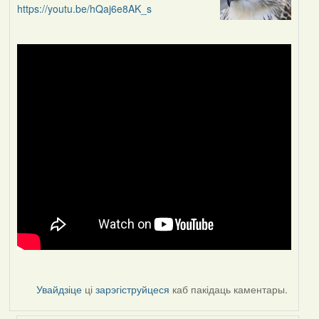
https://youtu.be/hQaj6e8AK_s
Увайдзіце
ці
зарэгіструйцеся
каб пакідаць каментары.