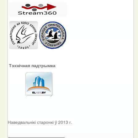
Тэхнічная падтрымка
Наведвальнікі старонкі ў 2013 г.