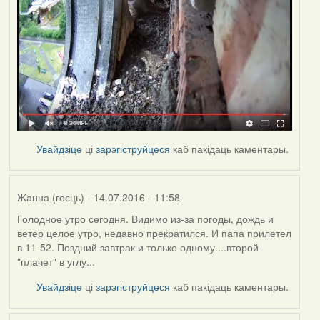
Увайдзіце
ці
зарэгіструйцеся
каб пакідаць каментары.
Жанна (госць)
- 14.07.2016 - 11:58
Голодное утро сегодня. Видимо из-за погоды, дождь и
ветер целое утро, недавно прекратился. И папа прилетел
в 11-52. Поздний завтрак и только одному....второй
"плачет" в углу...
Увайдзіце
ці
зарэгіструйцеся
каб пакідаць каментары.