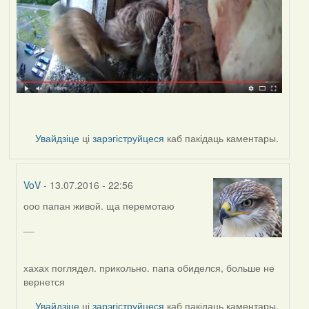
Увайдзіце
ці
зарэгіструйцеся
каб пакідаць каментары.
VoV
- 13.07.2016 - 22:56
ооо папан живой. ща перемотаю
In
reply
__
to
by
Дарья
хахах поглядел. прикольно. папа обиделся, больше не
вернется
Увайдзіце
ці
зарэгіструйцеся
каб пакідаць каментары.