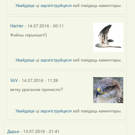
reply
Увайдзіце
ці
зарэгіструйцеся
каб пакідаць каментары.
to
by
Дарья
Harrier
- 14.07.2016 - 00:11
Файны скрыншот!)
In
reply
to
by
Увайдзіце
ці
зарэгіструйцеся
каб пакідаць каментары.
Дарья
VoV
- 14.07.2016 - 11:26
ветку ураганом принесло?
In
reply
to
by
Увайдзіце
ці
зарэгіструйцеся
каб пакідаць каментары.
Дарья
Дарья
- 13.07.2016 - 21:41