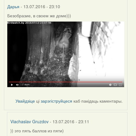
Дарья
- 13.07.2016 - 23:10
Безобразие, в своем же доме)))
Увайдзіце
ці
зарэгіструйцеся
каб пакідаць каментары.
Viachaslav Gruzdov
- 13.07.2016 - 23:11
)) это пять баллов из пяти)
In