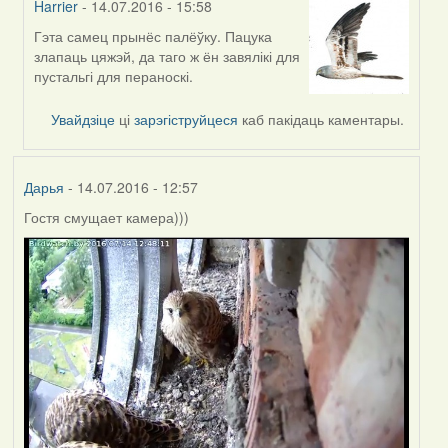
Harrier
- 14.07.2016 - 15:58
Гэта самец прынёс палёўку. Пацука
In
злапаць цяжэй, да таго ж ён завялікі для
reply
пустальгі для пераноскі.
to
by
Увайдзіце
ці
зарэгіструйцеся
каб пакідаць каментары.
VoV
Дарья
- 14.07.2016 - 12:57
Гостя смущает камера)))