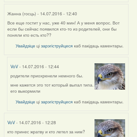
Жанна (госць)
- 14.07.2016 - 12:40
Все еще гостит у нас, уже 40 мин! А у меня вопрос. Вот
если бы сейчас появился кто-то из родителей, они бы
поняли кто есть кто??
Увайдзіце
ці
зарэгіструйцеся
каб пакідаць каментары.
VoV
- 14.07.2016 - 12:44
родители приохренели немного бы.
In
reply
мне кажется это тот который выпал типа.
to
его выкормили
by
Увайдзіце
ці
зарэгіструйцеся
каб пакідаць каментары.
Жанна
(госць)
VoV
- 14.07.2016 - 12:28
кто принес жратву и кто летел за ним?