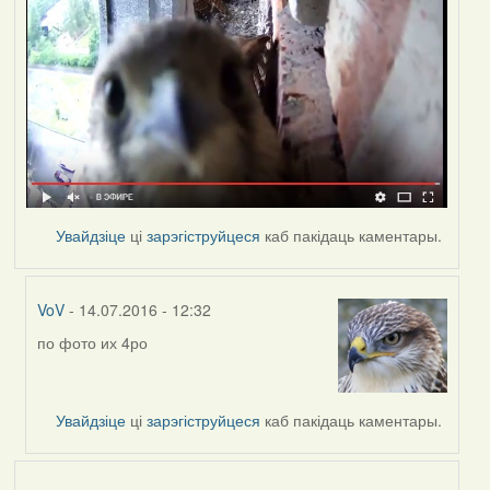
Увайдзіце
ці
зарэгіструйцеся
каб пакідаць каментары.
VoV
- 14.07.2016 - 12:32
по фото их 4ро
In
reply
to
by
Увайдзіце
ці
зарэгіструйцеся
каб пакідаць каментары.
Дарья