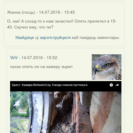
Жанна (госць)
- 14.07.2016 - 15:45
О, как! А сосед-то к нам зачастил! Опять прилетел в 15-
40. Скучно ему, что ли?
Увайдзіце
ці
зарэгіструйцеся
каб пакідаць каментары.
VoV
- 14.07.2016 - 15:52
хахах опять он на камеру зырит
In
reply
to
by
Жанна
(госць)