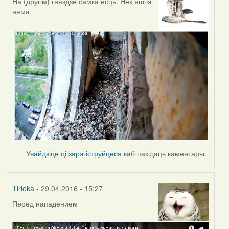
На (другім) гняздзе самка есць. Яек яшчэ
няма.
Увайдзіце
ці
зарэгіструйцеся
каб пакідаць каментары.
Tirioka
- 29.04.2016 - 15:27
Перед нападением