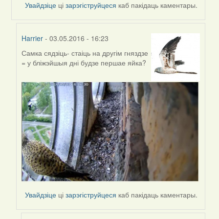
Увайдзіце
ці
зарэгіструйцеся
каб пакідаць каментары.
Tirioka
Harrier
- 03.05.2016 - 16:23
Самка сядзіць- стаіць на другім гняздзе
In
= у бліжэйшыя дні будзе першае яйка?
reply
to
by
Harrier
Увайдзіце
ці
зарэгіструйцеся
каб пакідаць каментары.