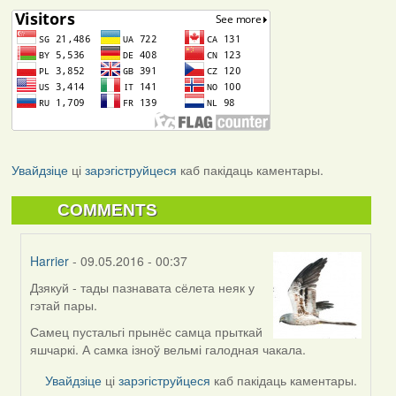
Увайдзіце
ці
зарэгіструйцеся
каб пакідаць каментары.
COMMENTS
Harrier
- 09.05.2016 - 00:37
Дзякуй - тады пазнавата сёлета неяк у
In
гэтай пары.
reply
to
Самец пустальгі прынёс самца прыткай
by
яшчаркі. А самка ізноў вельмі галодная чакала.
Feather
Увайдзіце
ці
зарэгіструйцеся
каб пакідаць каментары.