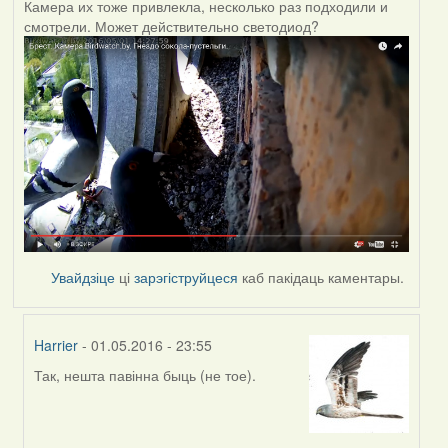
Камера их тоже привлекла, несколько раз подходили и
смотрели. Может действительно светодиод?
Увайдзіце
ці
зарэгіструйцеся
каб пакідаць каментары.
Harrier
- 01.05.2016 - 23:55
Так, нешта павінна быць (не тое).
In
reply
to
by