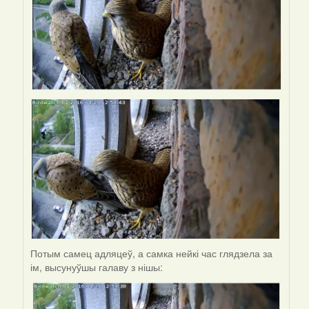
Потым самец адляцеў, а самка нейкі час глядзела за
ім, высунуўшы галаву з нішы: