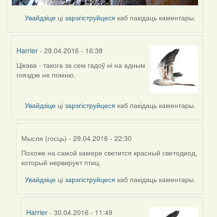
Увайдзіце
ці
зарэгіструйцеся
каб пакідаць каментары.
Harrier
- 29.04.2016 - 16:38
Цікава - такога за сем гадоў ні на адным
In
гняздзе не помню.
reply
to
by
Увайдзіце
ці
зарэгіструйцеся
каб пакідаць каментары.
Tirioka
Мысля (госць)
- 29.04.2016 - 22:30
Похоже на самой камере светится красный светодиод,
In
который нервирует птиц.
reply
to
Увайдзіце
ці
зарэгіструйцеся
каб пакідаць каментары.
by
Harrier
Harrier
- 30.04.2016 - 11:49