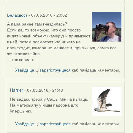
Белахвост
- 07.05.2016 - 20:02
А пара ранее там гнездилась?
Если да, то возможно, что они просто
видят новый объект (камеру) и привыкают
к ней, потом посмотрят что ничего не
происходит, камера не мешает и, привыкнув, самка все
же отложит яйца.
... как вариант.
Увайдзіце
ці
зарэгіструйцеся
каб пакідаць каментары.
Harrier
- 07.05.2016 - 21:48
Не ведаю, трэба ў Сашы Мініча пытаць.
In
Па матэрыялу ў нішы падобна што
reply
ўпершыню.
to
by
Увайдзіце
ці
зарэгіструйцеся
каб пакідаць каментары.
Белахвост