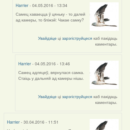
Harrier
- 04.05.2016 - 13:34
Самец хаваецца ў цяньку - то далей
In
ад камеры, то бліжэй: Чакае самку?
reply
to
by
Увайдзіце
ці
зарэгіструйцеся
каб пакідаць
Harrier
каментары.
Harrier
- 04.05.2016 - 13:46
Самец адляцеў, вярнулася самка.
In
Стаіць у дальняй ад камеры нішы.
reply
to
by
Увайдзіце
ці
зарэгіструйцеся
каб пакідаць
Harrier
каментары.
Harrier
- 30.04.2016 - 11:51