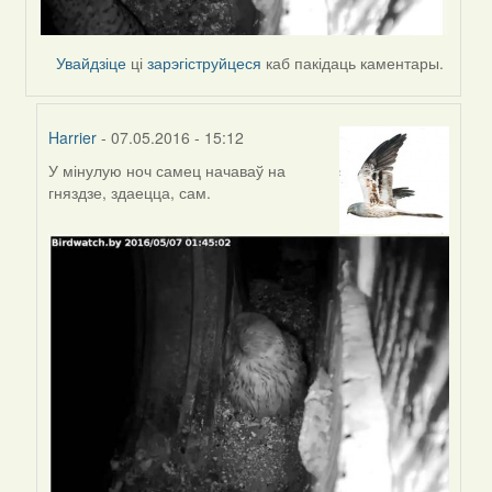
Увайдзіце
ці
зарэгіструйцеся
каб пакідаць каментары.
Harrier
- 07.05.2016 - 15:12
У мінулую ноч самец начаваў на
In
гняздзе, здаецца, сам.
reply
to
by
Harrier