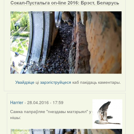
Увайдзіце
ці
зарэгіструйцеся
каб пакідаць каментары.
Harrier
- 28.04.2016 - 17:59
Самка папраўляе "гнездавы матэрыял" у
In
нішы:
reply
to
by