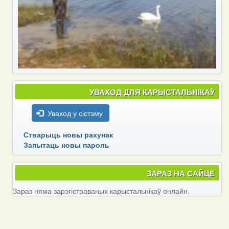
УВАХОД ДЛЯ КАРЫСТАЛЬНІКАЎ
Уваход у сістэму
Стварыць новы рахунак
Запытаць новы пароль
ЗАРАЗ НА САЙЦЕ
Зараз няма зарэгістраваных карыстальнікаў онлайн.