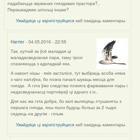
падабаецца звужаная гняздавая прастора?..
Перашкаджае штосьці іншае?
Увайдзіце
ці
зарэгіструйцеся
каб пакідаць каментары.
Harrier
- 04.05.2016 - 22:55
Так, хутчэй за ўсё маладая ці
In
маладасведчаная пара, таму трохі
reply
спазняюцца з адкладкай яек.
to
by
А наконт нішы - якія засталіся, тут выбіраць асоба няма
Проніч
з чаго напэўна, бо позна пачалі шукаць месца для
гнязда. А гэта ўжо следства позняга фармавання пары і
недасведчанасці партнёраў ці аднаго з іх..
Для нас жа гэта добра, бо калі выляцяць птушаняты з
першага гнязда, яны яшчэ будуць больш за 2 тыдні
сядзець на другім - гэтым.
Увайдзіце
ці
зарэгіструйцеся
каб пакідаць каментары.