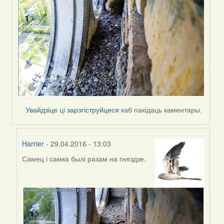
Harrier
Увайдзіце
ці
зарэгіструйцеся
каб пакідаць каментары.
Harrier
- 29.04.2016 - 13:03
Самец і самка былі разам на гняздзе.
In
reply
to
by
Harrier