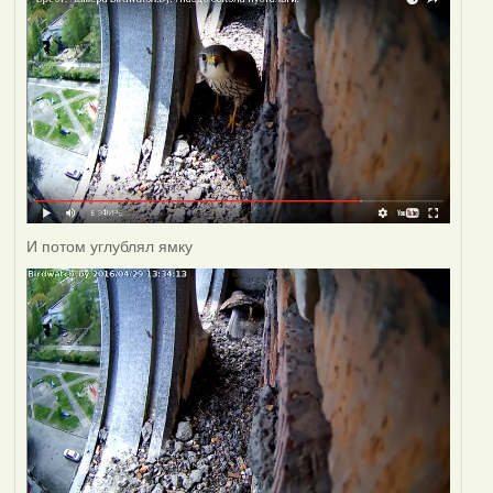
И потом углублял ямку