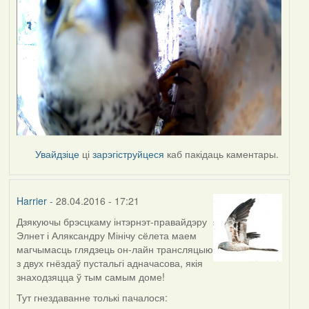
Увайдзіце
ці
зарэгіструйцеся
каб пакідаць каментары.
Harrier
- 28.04.2016 - 17:21
Дзякуючы брэсцкаму інтэрнэт-правайдэру
Элнет і Аляксандру Мінічу сёлета маем
магчымасць глядзець он-лайн трансляцыю
з двух гнёздаў пустальгі адначасова, якія
знаходзяцца ў тым самым доме!
Тут гнездаванне толькі пачалося: