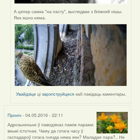
А цяпер самка "на пасту", выглядвае з бліжняй нішы.
Яек яшчэ няма.
Увайдзіце
ці
зарэгіструйцеся
каб пакідаць каментары.
Проніч
- 04.05.2016 - 22:11
Адрозьненьне ў паводзінах паміж парами
веьмі істотнае. Чаму да гэтага часу ў
гаспадароў гэтага гнязда няма яек? Маладая пара?.. Не