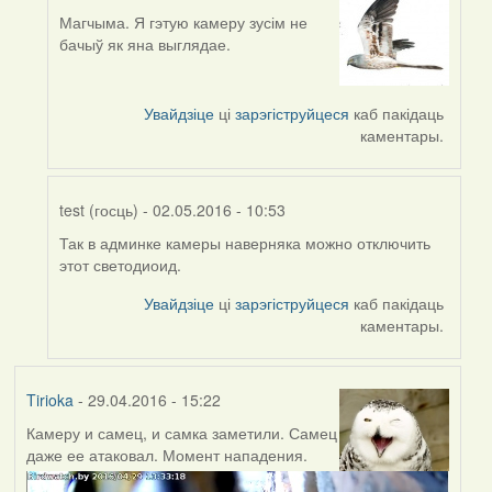
Магчыма. Я гэтую камеру зусім не
In
бачыў як яна выглядае.
reply
to
by
Увайдзіце
ці
зарэгіструйцеся
каб пакідаць
Мысля
каментары.
(госць)
test (госць)
- 02.05.2016 - 10:53
Так в админке камеры наверняка можно отключить
In
этот светодиоид.
reply
to
Увайдзіце
ці
зарэгіструйцеся
каб пакідаць
by
каментары.
Мысля
(госць)
Tirioka
- 29.04.2016 - 15:22
Камеру и самец, и самка заметили. Самец
даже ее атаковал. Момент нападения.