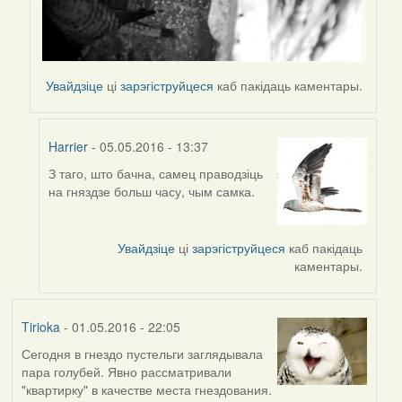
Увайдзіце
ці
зарэгіструйцеся
каб пакідаць каментары.
Harrier
- 05.05.2016 - 13:37
З таго, што бачна, самец праводзіць
In
на гняздзе больш часу, чым самка.
reply
to
by
Увайдзіце
ці
зарэгіструйцеся
каб пакідаць
Harrier
каментары.
Tirioka
- 01.05.2016 - 22:05
Сегодня в гнездо пустельги заглядывала
пара голубей. Явно рассматривали
"квартирку" в качестве места гнездования.