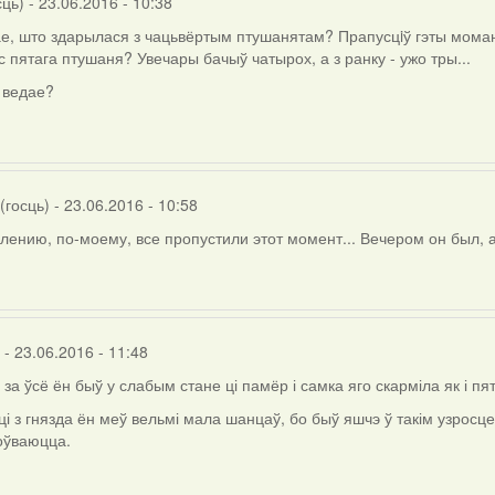
сць)
- 23.06.2016 - 10:38
ае, што здарылася з чацьвёртым птушанятам? Прапусцiў гэты момант 
ёс пятага птушаня? Увечары бачыў чатырох, а з ранку - ужо тры...
о ведае?
(госць)
- 23.06.2016 - 10:58
лению, по-моему, все пропустили этот момент... Вечером он был, а 
- 23.06.2016 - 11:48
)
 за ўсё ён быў у слабым стане ці памёр і самка яго скарміла як і пят
і з гнязда ён меў вельмі мала шанцаў, бо быў яшчэ ў такім узросце
оўваюцца.