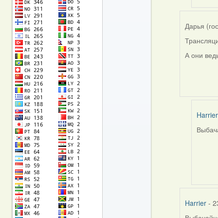
(госць
Дарья (го
Трансляци
А они вед
Harrier
Выбача
In
reply
to
by
Дарья
(госць
Harrier
- 2
Выбачайце