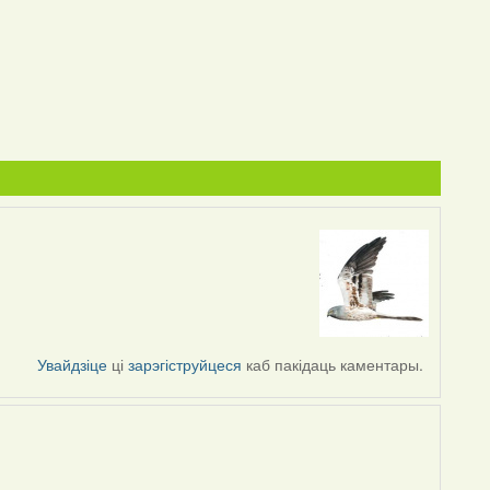
Увайдзіце
ці
зарэгіструйцеся
каб пакідаць каментары.