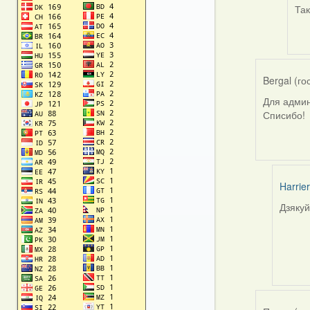
rep
Так
to
by
Har
Bergal (го
Для админ
Списибо!
Harrier
Дзякуй
In
reply
to
by
Bergal
(госць