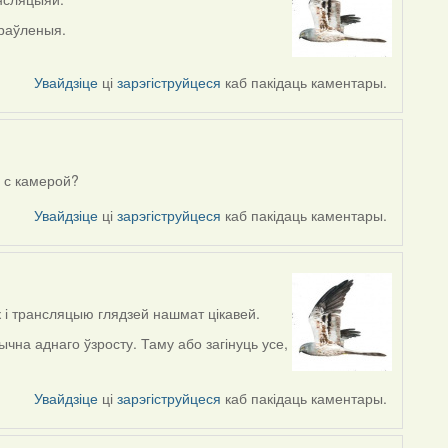
праўленыя.
Увайдзіце
ці
зарэгіструйцеся
каб пакідаць каментары.
 с камерой?
Увайдзіце
ці
зарэгіструйцеся
каб пакідаць каментары.
к і трансляцыю глядзей нашмат цікавей.
чна аднаго ўзросту. Таму або загінуць усе,
Увайдзіце
ці
зарэгіструйцеся
каб пакідаць каментары.