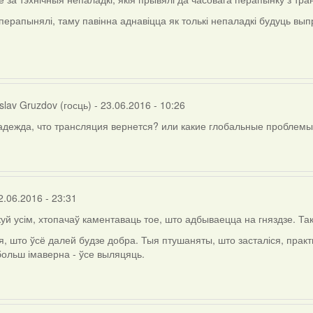
перапынялі, таму павінна аднавіцца як толькі непаладкі будуць вы
slav Gruzdov (госць)
- 23.06.2016 - 10:26
адежда, что трансляция вернется? или какие глобальные проблемы
2.06.2016 - 23:31
якуй усім, хтопачаў каментаваць тое, што адбываецца на гняздзе. Та
, што ўсё далей будзе добра. Тыя птушаняты, што засталіся, практы
 больш імаверна - ўсе выляцяць.