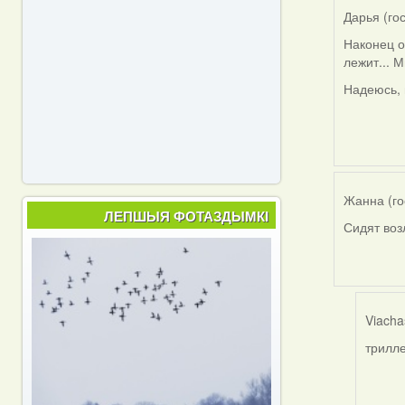
Дарья (го
Наконец о
лежит... 
Надеюсь, 
Жанна (го
ЛЕПШЫЯ ФОТАЗДЫМКІ
Сидят воз
Viacha
трилле
In
reply
to