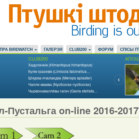
ПРА BIRDWATCH
ГАЛЕРЭЯ
CLUB200
ФОРУМ
СПІСЫ П
CLUB200
АПОШ
Хадулачнік (Himantopus himantopus)
Кулік-гразевік (Limicola falcinellus…
Шчурка-пчалаедка (Merops apiaster)
Чапля-кваква (Nycticorax nycticorax)
Чырвонаваллёвы гагач (Gavia stellata…
л-Пустальга on-line 2016-201