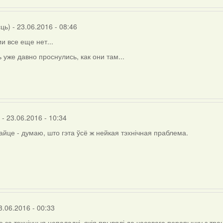
)
сць)
- 23.06.2016 - 08:46
и все еще нет...
ь уже давно проснулись, как они там...
- 23.06.2016 - 10:34
йце - думаю, што гэта ўсё ж нейкая тэхнічная праблема.
)
3.06.2016 - 00:33
 за тэхнічныя непаладкі, якія прывялі да часовага перапынку з тр