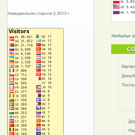
Наведвальнікі старонкі ў 2013 г.
Увайдзіце
ц
C
Harrier
Дзяку
In
reply
Паспра
to
by
Viacha
Gruzd
(госць
Дар
Над
In