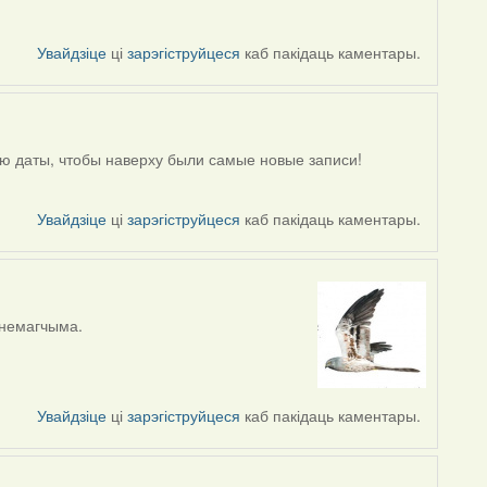
Увайдзіце
ці
зарэгіструйцеся
каб пакідаць каментары.
ю даты, чтобы наверху были самые новые записи!
Увайдзіце
ці
зарэгіструйцеся
каб пакідаць каментары.
ь немагчыма.
Увайдзіце
ці
зарэгіструйцеся
каб пакідаць каментары.