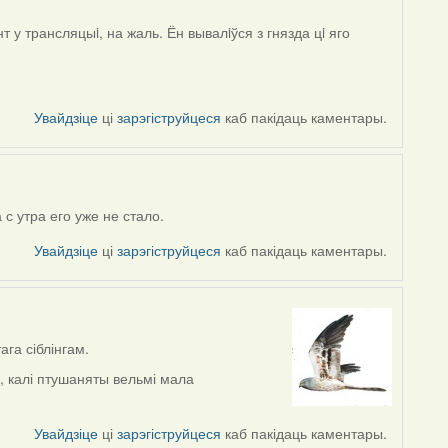
у трансляцыi, на жаль. Ён вывалiўся з гнязда цi яго
Увайдзіце
ці
зарэгіструйцеся
каб пакідаць каментары.
с утра его уже не стало.
Увайдзіце
ці
зарэгіструйцеся
каб пакідаць каментары.
ага сіблінгам.
, калі птушаняты вельмі мала
Увайдзіце
ці
зарэгіструйцеся
каб пакідаць каментары.