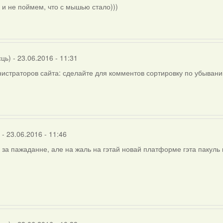
ly
 и не поймем, что с мышью стало)))
rier
сць)
- 23.06.2016 - 11:31
истраторов сайта: сделайте для комментов сортировку по убывани
- 23.06.2016 - 11:46
 за пажаданне, але на жаль на гэтай новай платформе гэта пакул
)