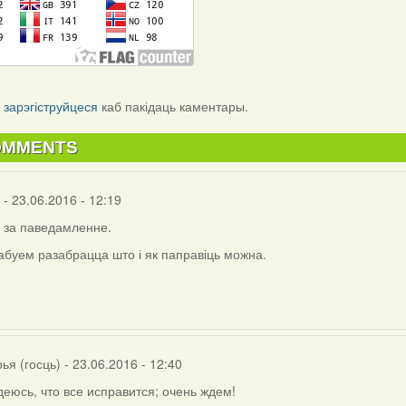
і
зарэгіструйцеся
каб пакідаць каментары.
OMMENTS
- 23.06.2016 - 12:19
й за паведамленне.
буем разабрацца што і як паправіць можна.
slav
ov
)
ья (госць)
- 23.06.2016 - 12:40
еюсь, что все исправится; очень ждем!