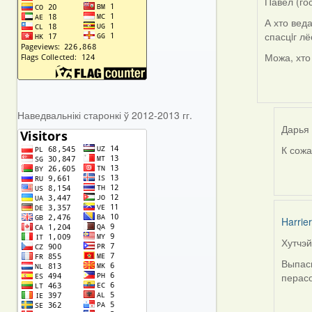
Павел (го
А хто вед
спасцiг л
Можа, хт
Наведвальнікі старонкі ў 2012-2013 гг.
Дарья 
К сожа
In
reply
to
by
Павел
Harrier
(госць
Хутчэй
In
reply
Выпасц
to
перас
by
Павел