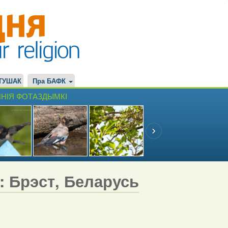
ТУШАК
Пра БАФК
НІЯ ФОТАЗДЫМКІ
7: Брэст, Беларусь