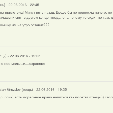
сць)
- 22.06.2016 - 22:45
на прилетела! Минут пять назад. Вроде бы не принесла ничего, но
Милашуни спят в другом конце гнезда, она почему-то сидит не там, г
мышку им на утро оставит???
сць)
- 22.06.2016 - 19:05
ле нее малыши....охраняют....
slav Gruzdov (госць)
- 22.06.2016 - 19:25
р, блин) есть моральное право напиться как полетят птенцы)) стол