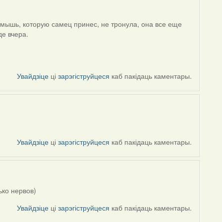
 мышь, которую самец принес, не тронула, она все еще
де вчера.
Увайдзіце
ці
зарэгіструйцеся
каб пакідаць каментары.
Увайдзіце
ці
зарэгіструйцеся
каб пакідаць каментары.
ько нервов)
Увайдзіце
ці
зарэгіструйцеся
каб пакідаць каментары.