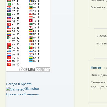
Мы яе не 
Viacha
есть н
In
reply
to
by
Harrier
Harrier
- 2
Вялікі дз
Спадзяюся
Погода в Бресте
або - ўто
Gismeteo
Прогноз на 2 недели