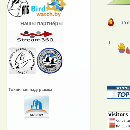
Нашы партнёры
10.0
1
Тэхнічная падтрымка