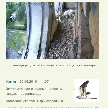
Увайдзіце
ці
зарэгіструйцеся
каб пакідаць каментары.
Harrier
- 20.06.2016 - 11:07
Экстрэмальная сытуацыя на познім
гняздзе працянваецца:
засталося ўжо толькі тры старэйшых.
на секунду ўбачыў на гняздзе самца, але не зразумеў што