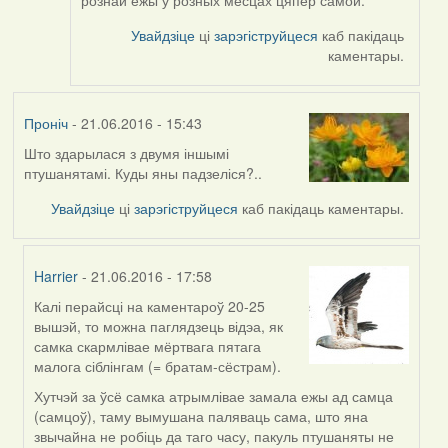
Увайдзіце
ці
зарэгіструйцеся
каб пакідаць
каментары.
Проніч
- 21.06.2016 - 15:43
Што здарылася з двумя іншымі
птушанятамі. Куды яны падзеліся?..
Увайдзіце
ці
зарэгіструйцеся
каб пакідаць каментары.
Harrier
- 21.06.2016 - 17:58
Калі перайсці на каментароў 20-25
In
вышэй, то можна паглядзець відэа, як
reply
самка скармлівае мёртвага пятага
to
малога сіблінгам (= братам-сёстрам).
by
Проніч
Хутчэй за ўсё самка атрымлівае замала ежы ад самца
(самцоў), таму вымушана паляваць сама, што яна
звычайна не робіць да таго часу, пакуль птушаняты не