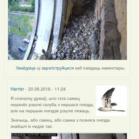
Увайдзіце
ці
зарэгіструйцеся
каб пакідаць каментары.
Harrier
- 20.06.2016 - 11:24
Я спачатку думаў, што гэта самец
In
перанёс рэшткі галуба з першага гнязда,
reply
але на першым гняздзе рэшткі ляжаць.
to
by
Значыць, або самец, або самка з позняга гнязда
Harrier
знайшлі іх недзе так.