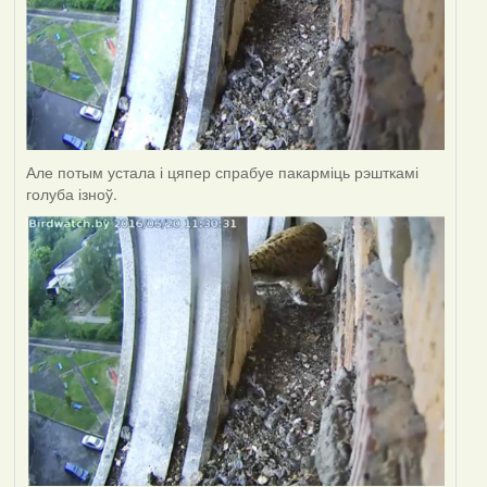
Але потым устала і цяпер спрабуе пакарміць рэшткамі
голуба ізноў.