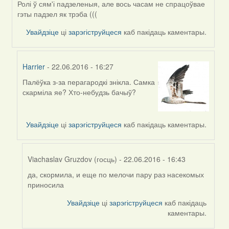
Ролі ў сям'і падзеленыя, але вось часам не спрацоўвае
гэты падзел як трэба (((
Увайдзіце
ці
зарэгіструйцеся
каб пакідаць каментары.
Harrier
- 22.06.2016 - 16:27
Палёўка з-за перагародкі знікла. Самка
In
скарміла яе? Хто-небудзь бачыў?
reply
to
by
Увайдзіце
ці
зарэгіструйцеся
каб пакідаць каментары.
Harrier
Viachaslav Gruzdov (госць)
- 22.06.2016 - 16:43
да, скормила, и еще по мелочи пару раз насекомых
In
приносила
reply
to
Увайдзіце
ці
зарэгіструйцеся
каб пакідаць
by
каментары.
Harrier