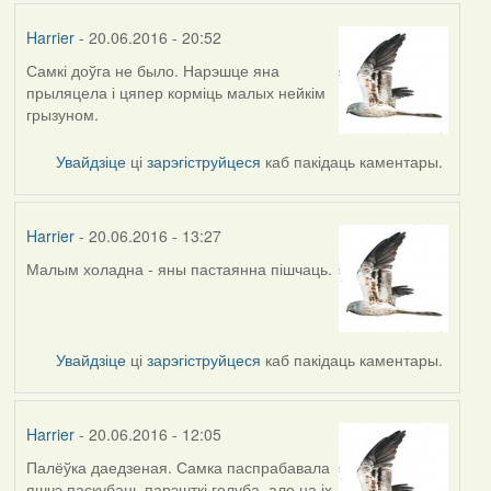
Harrier
- 20.06.2016 - 20:52
Самкі доўга не было. Нарэшце яна
прыляцела і цяпер корміць малых нейкім
грызуном.
Увайдзіце
ці
зарэгіструйцеся
каб пакідаць каментары.
Harrier
- 20.06.2016 - 13:27
Малым холадна - яны пастаянна пішчаць.
Увайдзіце
ці
зарэгіструйцеся
каб пакідаць каментары.
Harrier
- 20.06.2016 - 12:05
Палёўка даедзеная. Самка паспрабавала
яшчэ паскубаць парэшткі голуба, але на іх