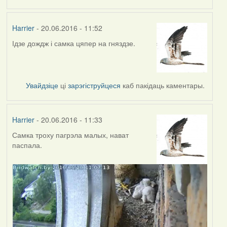
Harrier
- 20.06.2016 - 11:52
Ідзе дождж і самка цяпер на гняздзе.
Увайдзіце
ці
зарэгіструйцеся
каб пакідаць каментары.
Harrier
- 20.06.2016 - 11:33
Самка троху пагрэла малых, нават
паспала.