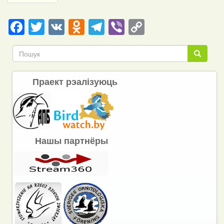
page
Facebook
Twitter
VK
Odnoklassniki
Telegram
Viber
Copy
Link
Пошук
Пошук
Праект рэалізуюць
Нашы партнёры