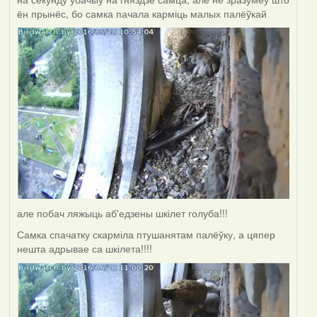
ён прынёс, бо самка пачала карміць малых палёўкай
але побач ляжыць аб'едзены шкілет голуба!!!
Самка спачатку скарміла птушанятам палёўку, а цяпер
нешта адрывае са шкілета!!!!