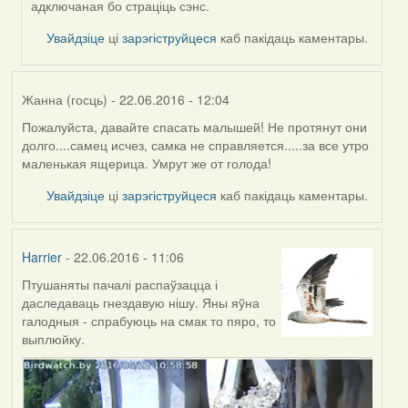
адключаная бо страціць сэнс.
Увайдзіце
ці
зарэгіструйцеся
каб пакідаць каментары.
Жанна (госць)
- 22.06.2016 - 12:04
Пожалуйста, давайте спасать малышей! Не протянут они
долго....самец исчез, самка не справляется.....за все утро
маленькая ящерица. Умрут же от голода!
Увайдзіце
ці
зарэгіструйцеся
каб пакідаць каментары.
Harrier
- 22.06.2016 - 11:06
Птушаняты пачалі распаўзацца і
даследаваць гнездавую нішу. Яны яўна
галодныя - спрабуюць на смак то пяро, то
выплюйку.