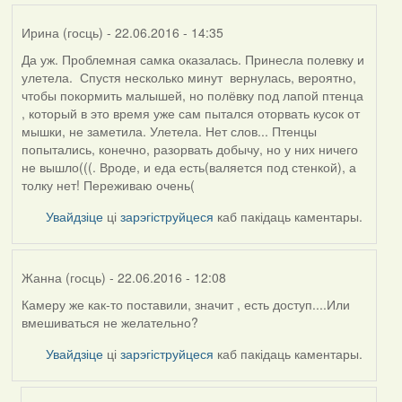
Ирина (госць)
- 22.06.2016 - 14:35
Да уж. Проблемная самка оказалась. Принесла полевку и
улетела. Спустя несколько минут вернулась, вероятно,
чтобы покормить малышей, но полёвку под лапой птенца
, который в это время уже сам пытался оторвать кусок от
мышки, не заметила. Улетела. Нет слов... Птенцы
попытались, конечно, разорвать добычу, но у них ничего
не вышло(((. Вроде, и еда есть(валяется под стенкой), а
толку нет! Переживаю очень(
Увайдзіце
ці
зарэгіструйцеся
каб пакідаць каментары.
Жанна (госць)
- 22.06.2016 - 12:08
Камеру же как-то поставили, значит , есть доступ....Или
вмешиваться не желательно?
Увайдзіце
ці
зарэгіструйцеся
каб пакідаць каментары.