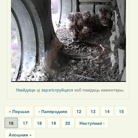
Увайдзіце
ці
зарэгіструйцеся
каб пакідаць каментары.
Pagination
First
« Першая
Previous
‹ Папярэдняя
Page
12
Page
13
Page
14
Page
15
page
page
Current
16
Page
17
Page
18
Page
19
Page
20
Next
Наступная ›
page
page
Last
Апошняя »