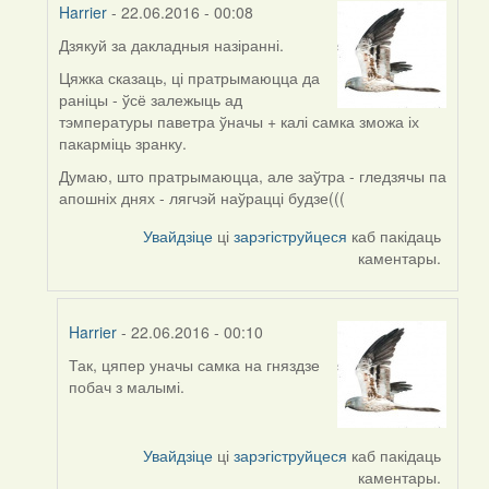
Harrier
- 22.06.2016 - 00:08
Дзякуй за дакладныя назіранні.
In
reply
Цяжка сказаць, ці пратрымаюцца да
to
раніцы - ўсё залежыць ад
by
тэмпературы паветра ўначы + калі самка зможа іх
Дарья
пакарміць зранку.
(госць)
Думаю, што пратрымаюцца, але заўтра - гледзячы па
апошніх днях - лягчэй наўрацці будзе(((
Увайдзіце
ці
зарэгіструйцеся
каб пакідаць
каментары.
Harrier
- 22.06.2016 - 00:10
Так, цяпер уначы самка на гняздзе
In
побач з малымі.
reply
to
by
Увайдзіце
ці
зарэгіструйцеся
каб пакідаць
Harrier
каментары.