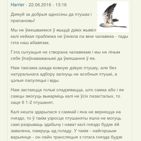
Harrier
- 22.06.2016 - 13:16
Дзякуй за добрыя адносіны да птушак і
In
прапановы!
reply
to
Мы не ўмешваемся ў жыццё дзікіх жывёл
by
калі нейкая праблема не ўзнікла па віне чалавека - тады
Жанна
гэта наш абавязак.
(госць)
Гэта сытуацыя не створана чалавекам і мы не лічым
сябе ўпаўнаважанымі да ўмяшання ў яе.
Нам таксама шкада кожную дзікую птушку, але без
натуральнага адбору загінуць не асобныя птушкі, а
цэлыя папуляцыі і віды.
Нам застаецца толькі спадзявацца, што самка або і яе
самцы змогуць выкарміць калі не ўсіх пазасталых, то
хаця б 1-2 птушанят.
Калі нешта здарылася з самкай і яна не вернецца на
гняздо, то ў такім узросце птушаняты яшчэ не могуць
самі разрываць здабычу і нават калі гняздо будзе ёй
завалена, памруць ад голаду. У такім - найгоршым
варыянце - он-лайн трансляцыя з гэтага гнязда будзе