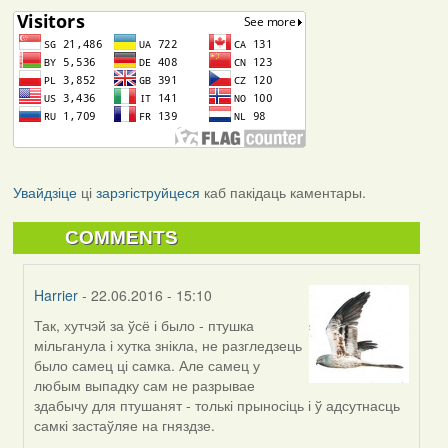
Увайдзіце
ці
зарэгіструйцеся
каб пакідаць каментары.
COMMENTS
Harrier
- 22.06.2016 - 15:10
Так, хутчэй за ўсё і было - птушка
In
мільганула і хутка знікла, не разгледзець
reply
было самец ці самка. Але самец у
to
любым выпадку сам не разрывае
by
здабычу для птушанят - толькі прыносіць і ў адсутнасць
Дарья
самкі застаўляе на гняздзе.
(госць)