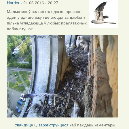
Harrier
- 21.06.2016 - 20:27
Малыя ізноў вельмі галодныя, просяць
адзін у аднаго ежу і цёгаюцца за дзюбы +
пільна ўглядаюцца ў любых пралятаючых
побач птушак.
Увайдзіце
ці
зарэгіструйцеся
каб пакідаць каментары.