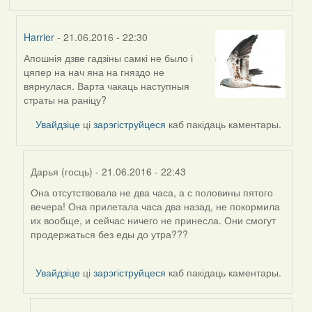
Harrier
- 21.06.2016 - 22:30
Апошнія дзве гадзіны самкі не было і
In
цяпер на нач яна на гняздо не
reply
вярнулася. Варта чакаць наступныя
to
страты на раніцу?
by
Harrier
Увайдзіце
ці
зарэгіструйцеся
каб пакідаць каментары.
Дарья (госць)
- 21.06.2016 - 22:43
Она отсутствовала не два часа, а с половины пятого
In
вечера! Она прилетала часа два назад, не покормила
reply
их вообще, и сейчас ничего не принесла. Они смогут
to
продержаться без еды до утра???
by
Harrier
Увайдзіце
ці
зарэгіструйцеся
каб пакідаць каментары.