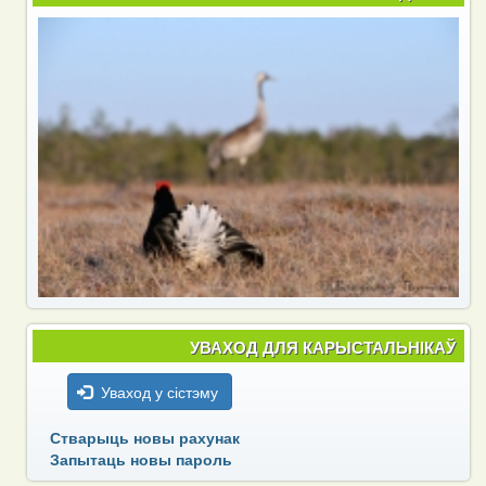
УВАХОД ДЛЯ КАРЫСТАЛЬНІКАЎ
Уваход у сістэму
Стварыць новы рахунак
Запытаць новы пароль