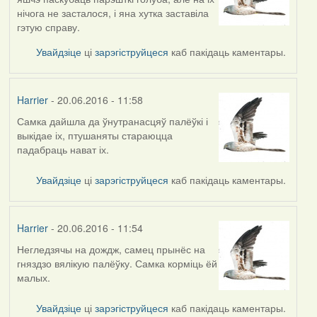
нічога не засталося, і яна хутка заставіла
гэтую справу.
Увайдзіце
ці
зарэгіструйцеся
каб пакідаць каментары.
Harrier
- 20.06.2016 - 11:58
Самка дайшла да ўнутранасцяў палёўкі і
выкідае іх, птушаняты стараюцца
падабраць нават іх.
Увайдзіце
ці
зарэгіструйцеся
каб пакідаць каментары.
Harrier
- 20.06.2016 - 11:54
Негледзячы на дождж, самец прынёс на
гняздзо вялікую палёўку. Самка корміць ёй
малых.
Увайдзіце
ці
зарэгіструйцеся
каб пакідаць каментары.