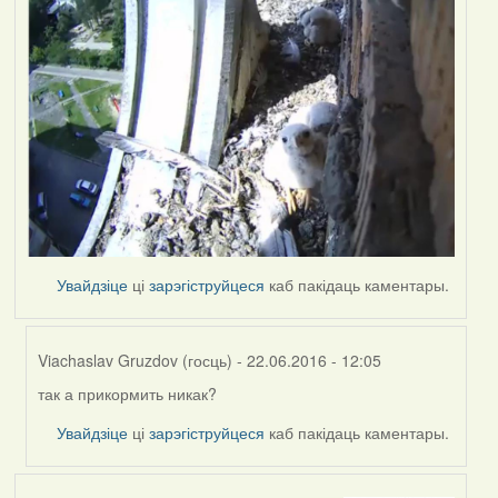
Увайдзіце
ці
зарэгіструйцеся
каб пакідаць каментары.
Viachaslav Gruzdov (госць)
- 22.06.2016 - 12:05
так а прикормить никак?
In
reply
Увайдзіце
ці
зарэгіструйцеся
каб пакідаць каментары.
to
by
Harrier