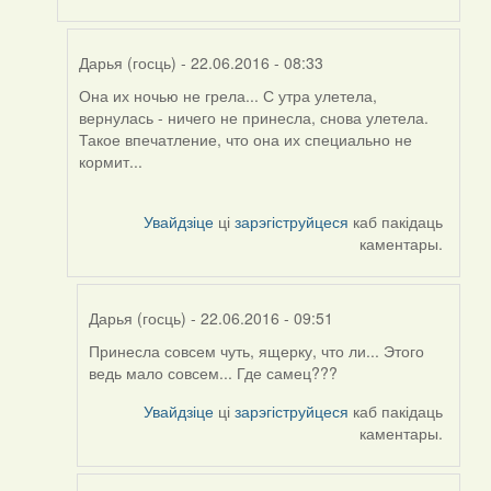
Дарья (госць)
- 22.06.2016 - 08:33
Она их ночью не грела... С утра улетела,
In
вернулась - ничего не принесла, снова улетела.
reply
Такое впечатление, что она их специально не
to
кормит...
by
Harrier
Увайдзіце
ці
зарэгіструйцеся
каб пакідаць
каментары.
Дарья (госць)
- 22.06.2016 - 09:51
Принесла совсем чуть, ящерку, что ли... Этого
In
ведь мало совсем... Где самец???
reply
to
Увайдзіце
ці
зарэгіструйцеся
каб пакідаць
by
каментары.
Дарья
(госць)