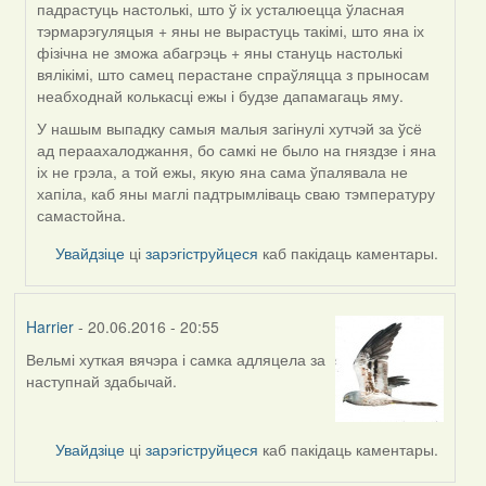
падрастуць настолькі, што ў іх усталюецца ўласная
тэрмарэгуляцыя + яны не вырастуць такімі, што яна іх
фізічна не зможа абагрэць + яны стануць настолькі
вялікімі, што самец перастане спраўляцца з прыносам
неабходнай колькасці ежы і будзе дапамагаць яму.
У нашым выпадку самыя малыя загінулі хутчэй за ўсё
ад пераахалоджання, бо самкі не было на гняздзе і яна
іх не грэла, а той ежы, якую яна сама ўпалявала не
хапіла, каб яны маглі падтрымліваць сваю тэмпературу
самастойна.
Увайдзіце
ці
зарэгіструйцеся
каб пакідаць каментары.
Harrier
- 20.06.2016 - 20:55
Вельмі хуткая вячэра і самка адляцела за
наступнай здабычай.
Увайдзіце
ці
зарэгіструйцеся
каб пакідаць каментары.