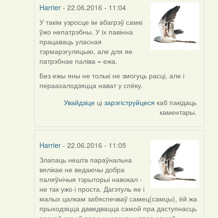
Harrier
- 22.06.2016 - 11:04
У такім узросце ім абагрэў самкі
In
ўжо непатрэбны. У іх павінна
reply
працаваць уласная
to
тэрмарэгуляцыю, але для яе
by
патрэбнае паліва = ежа.
Дарья
(госць)
Без ежы яны не толькі не змогуць расці, але і
пераахалодзяцца нават у спёку.
Увайдзіце
ці
зарэгіструйцеся
каб пакідаць
каментары.
Harrier
- 22.06.2016 - 11:05
Злапаць нешта параўнальна
In
вялікае не ведаючы добра
reply
паляўнічыя тэрыторыі навокал -
to
не так ужо і проста. Дагэтуль яе і
by
малых цалкам забяспечваў самец(самцы), ёй жа
Дарья
прыходзіцца даведвацца самой пра даступнасць
(госць)
рознай ежы ў розных месцах цяпер самой.