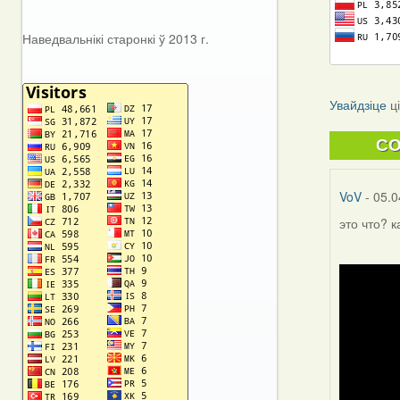
Наведвальнікі старонкі ў 2013 г.
Увайдзіце
ц
C
VoV
- 05.0
это что? 