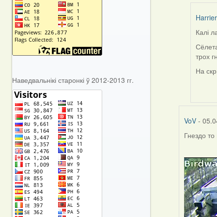
Harrier
Калі л
In
reply
Сёлета
to
трох г
by
На скр
VoV
Наведвальнікі старонкі ў 2012-2013 гг.
VoV
- 05.0
Гнездо то