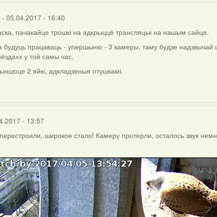
- 05.04.2017 - 16:40
аска, пачакайце трошкі на адкрыццё трансляцыі на нашым сайце.
 будуць працаваць - упершыню - 3 камеры, таму будзе надзвычай ці
нёздахх у той самы час.
ыншоце 2 яйкі, адкладзеныя птушкамі.
4.2017 - 13:57
 перестроили, широкое стало! Камеру протерли, осталось звук нем