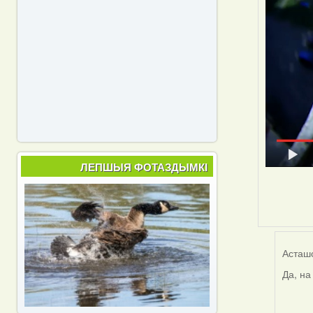
ЛЕПШЫЯ ФОТАЗДЫМКІ
Асташо
Да, на
In
reply
to