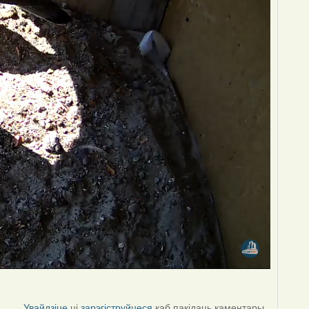
Увайдзіце
ці
зарэгіструйцеся
каб пакідаць каментары.