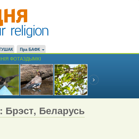
ТУШАК
Пра БАФК
НІЯ ФОТАЗДЫМКІ
7: Брэст, Беларусь