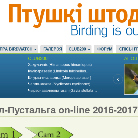
ПРА BIRDWATCH
ГАЛЕРЭЯ
CLUB200
ФОРУМ
СПІСЫ П
CLUB200
АПОШ
Хадулачнік (Himantopus himantopus)
Кулік-гразевік (Limicola falcinellus…
Шчурка-пчалаедка (Merops apiaster)
Чапля-кваква (Nycticorax nycticorax)
Чырвонаваллёвы гагач (Gavia stellata…
л-Пустальга on-line 2016-201