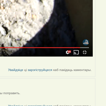
Увайдзіце
ці
зарэгіструйцеся
каб пакідаць каментары.
бы поправить.
Увайдзіце
ці
зарэгіструйцеся
каб пакідаць каментары.