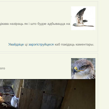
кава назіраць як і што будзе адбывацца на
Увайдзіце
ці
зарэгіструйцеся
каб пакідаць каментары.
ного