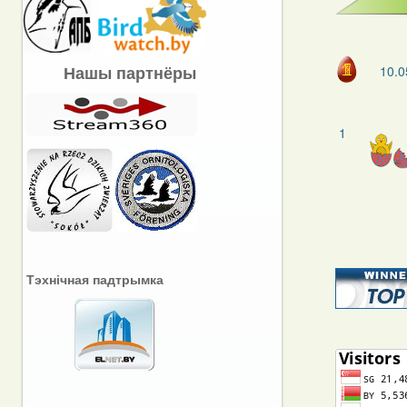
Нашы партнёры
10.0
1
Тэхнічная падтрымка