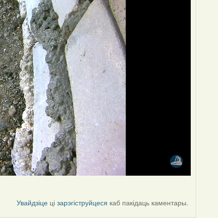
Увайдзіце
ці
зарэгіструйцеся
каб пакідаць каментары.