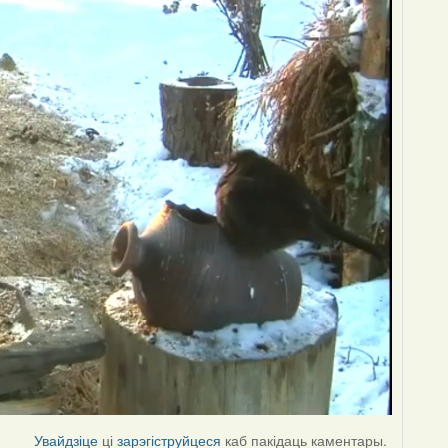
Увайдзіце
ці
зарэгіструйцеся
каб пакідаць каментары.