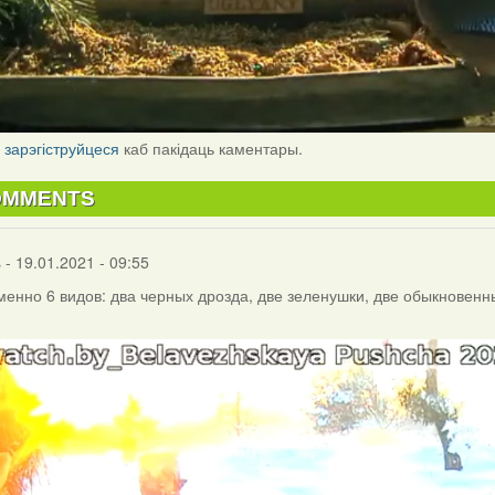
і
зарэгіструйцеся
каб пакідаць каментары.
OMMENTS
s
- 19.01.2021 - 09:55
енно 6 видов: два черных дрозда, две зеленушки, две обыкновенны