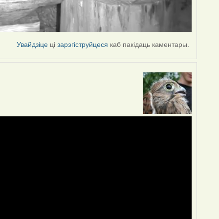
Увайдзіце
ці
зарэгіструйцеся
каб пакідаць каментары.