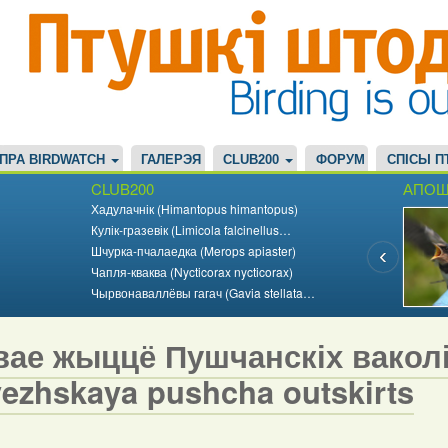
ПРА BIRDWATCH
ГАЛЕРЭЯ
CLUB200
ФОРУМ
СПІСЫ П
CLUB200
АПОШ
Хадулачнік (Himantopus himantopus)
Кулік-гразевік (Limicola falcinellus…
Шчурка-пчалаедка (Merops apiaster)
Чапля-кваква (Nycticorax nycticorax)
Чырвонаваллёвы гагач (Gavia stellata…
ае жыццё Пушчанскіх ваколіц 
vezhskaya pushcha outskirts