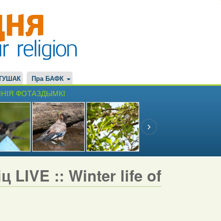
ТУШАК
Пра БАФК
НІЯ ФОТАЗДЫМКІ
LIVE :: Winter life of