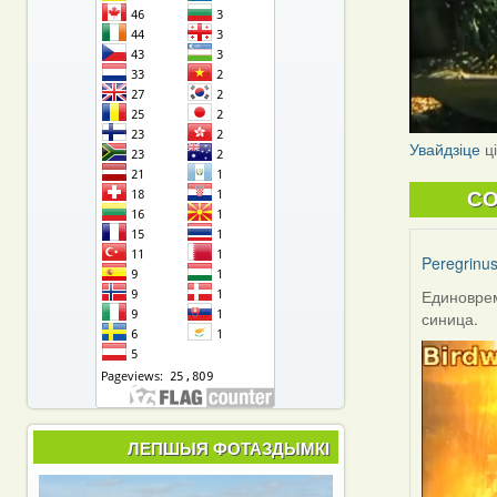
Увайдзіце
ц
C
Peregrinu
Единоврем
синица.
ЛЕПШЫЯ ФОТАЗДЫМКІ