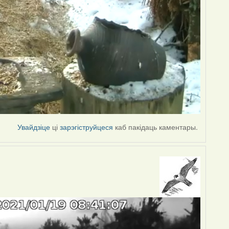
Увайдзіце
ці
зарэгіструйцеся
каб пакідаць каментары.