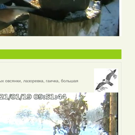
х овсянки, лазоревка, гаичка, большая