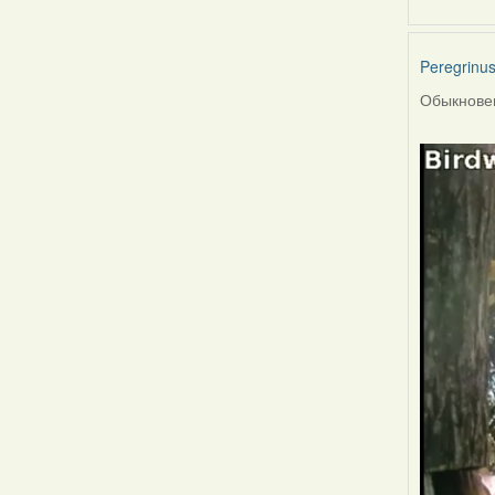
Peregrinu
Обыкновен