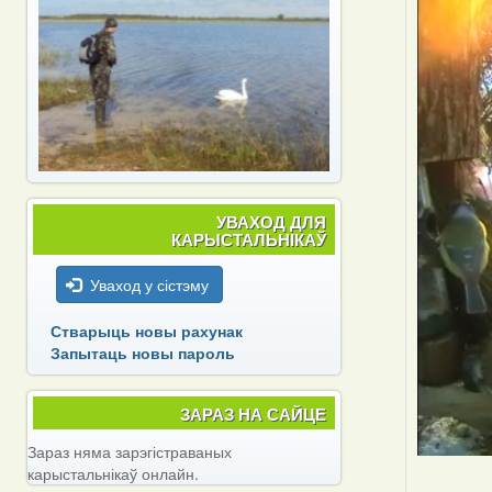
УВАХОД ДЛЯ
КАРЫСТАЛЬНІКАЎ
Уваход у сістэму
Стварыць новы рахунак
Запытаць новы пароль
ЗАРАЗ НА САЙЦЕ
Зараз няма зарэгістраваных
карыстальнікаў онлайн.