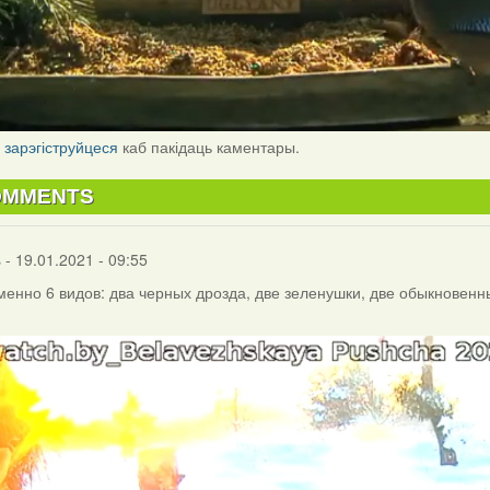
і
зарэгіструйцеся
каб пакідаць каментары.
OMMENTS
s
- 19.01.2021 - 09:55
енно 6 видов: два черных дрозда, две зеленушки, две обыкновенны