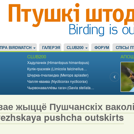
ПРА BIRDWATCH
ГАЛЕРЭЯ
CLUB200
ФОРУМ
СПІСЫ П
CLUB200
АПОШ
Хадулачнік (Himantopus himantopus)
Кулік-гразевік (Limicola falcinellus…
Шчурка-пчалаедка (Merops apiaster)
Чапля-кваква (Nycticorax nycticorax)
Чырвонаваллёвы гагач (Gavia stellata…
ае жыццё Пушчанскіх ваколіц 
vezhskaya pushcha outskirts