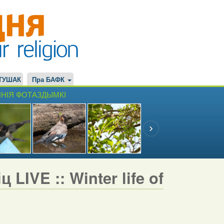
ТУШАК
Пра БАФК
НІЯ ФОТАЗДЫМКІ
LIVE :: Winter life of