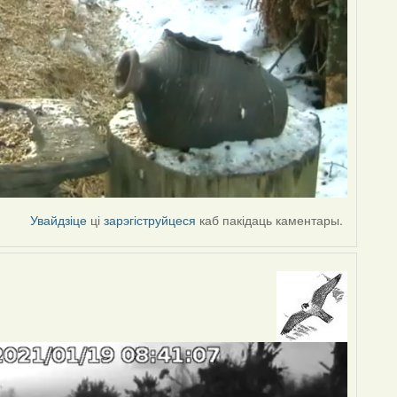
Увайдзіце
ці
зарэгіструйцеся
каб пакідаць каментары.