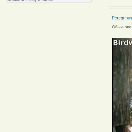
Peregrinu
Обыкновен