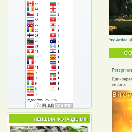
Увайдзіце
ц
C
Peregrinu
Единоврем
синица.
ЛЕПШЫЯ ФОТАЗДЫМКІ