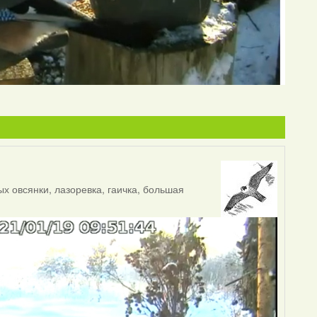
х овсянки, лазоревка, гаичка, большая