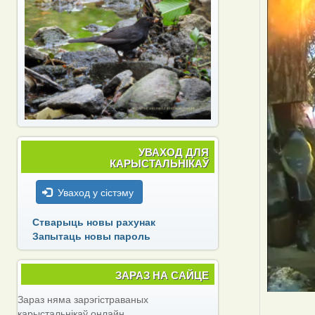
УВАХОД ДЛЯ
КАРЫСТАЛЬНІКАЎ
Уваход у сістэму
Стварыць новы рахунак
Запытаць новы пароль
ЗАРАЗ НА САЙЦЕ
Зараз няма зарэгістраваных
карыстальнікаў онлайн.