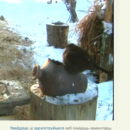
Увайдзіце
ці
зарэгіструйцеся
каб пакідаць каментары.