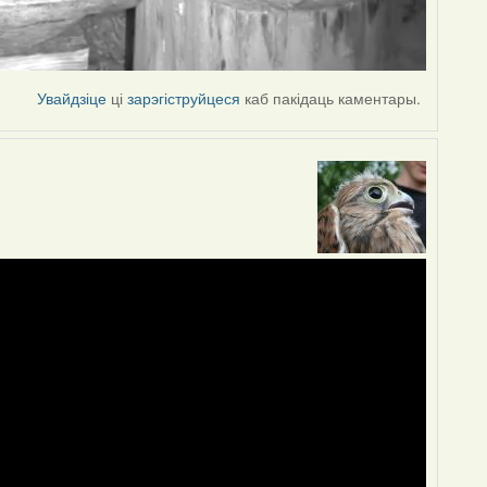
Увайдзіце
ці
зарэгіструйцеся
каб пакідаць каментары.