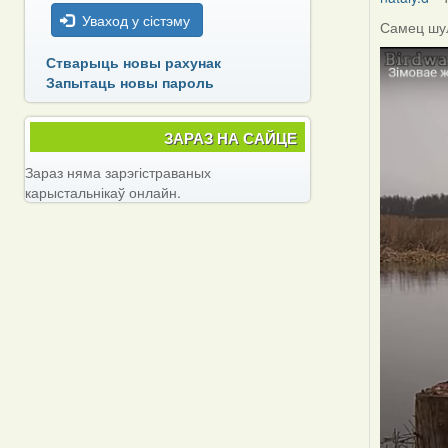
Уваход у сістэму
Самец шул
Стварыць новы рахунак
Запытаць новы пароль
ЗАРАЗ НА САЙЦЕ
Зараз няма зарэгістраваных
карыстальнікаў онлайн.