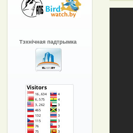
Тэхнічная падтрымка