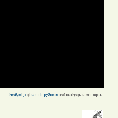
Увайдзіце
ці
зарэгіструйцеся
каб пакідаць каментары.