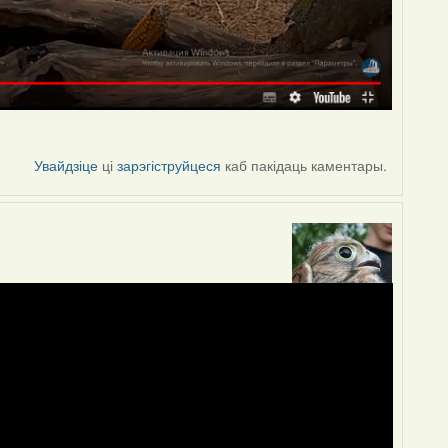
Увайдзіце
ці
зарэгіструйцеся
каб пакідаць каментары.