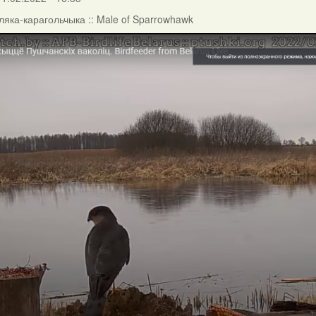
яка-карагольчыка :: Male of Sparrowhawk