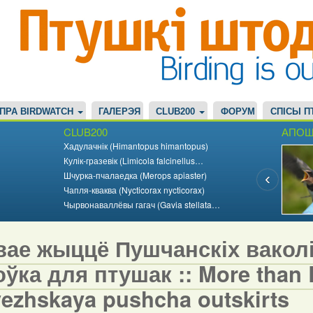
ПРА BIRDWATCH
ГАЛЕРЭЯ
CLUB200
ФОРУМ
СПІСЫ П
CLUB200
АПОШ
Хадулачнік (Himantopus himantopus)
Кулік-гразевік (Limicola falcinellus…
Шчурка-пчалаедка (Merops apiaster)
Чапля-кваква (Nycticorax nycticorax)
Чырвонаваллёвы гагач (Gavia stellata…
вае жыццё Пушчанскіх вакол
ўка для птушак :: More than Bi
vezhskaya pushcha outskirts