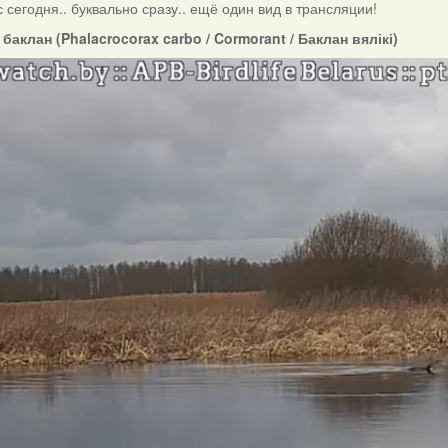
с сегодня.. буквально сразу.. ещё один вид в трансляции!
аклан (Phalacrocorax carbo / Cormorant / Баклан вялікі)