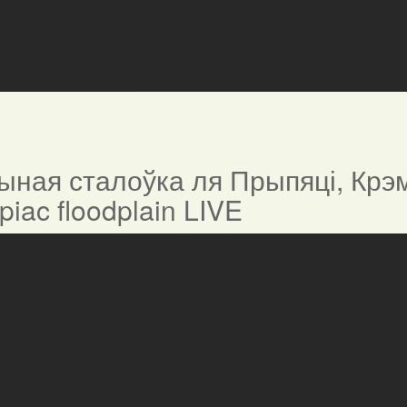
ная сталоўка ля Прыпяці, Крэм
ypiac floodplain LIVE