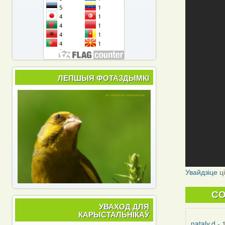
ЛЕПШЫЯ ФОТАЗДЫМКІ
Увайдзіце
ц
C
УВАХОД ДЛЯ
КАРЫСТАЛЬНІКАЎ
nataly.d
- 