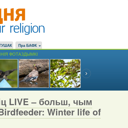
ТУШАК
Пра БАФК
НІЯ ФОТАЗДЫМКІ
іц LIVE – больш, чым
rdfeeder: Winter life of