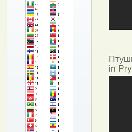
Птушы
in Pr