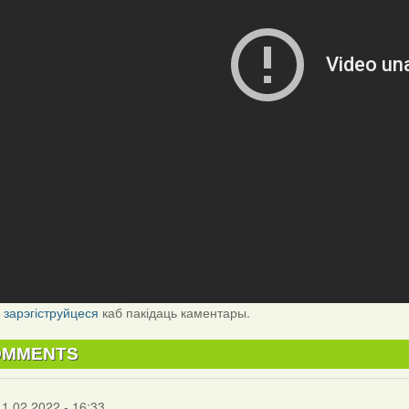
і
зарэгіструйцеся
каб пакідаць каментары.
OMMENTS
11.02.2022 - 16:33