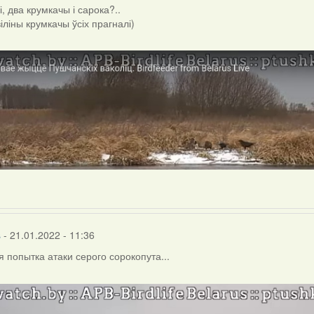
, два крумкачы і сарока?..
віліны крумкачы ўсіх прагналі)
s
- 21.01.2022 - 11:36
 попытка атаки серого сорокопута...