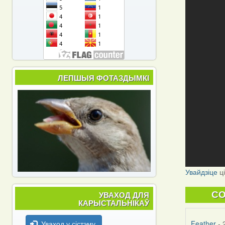
ЛЕПШЫЯ ФОТАЗДЫМКІ
Увайдзіце
ц
УВАХОД ДЛЯ
C
КАРЫСТАЛЬНІКАЎ
Уваход у сістэму
Feather
- 