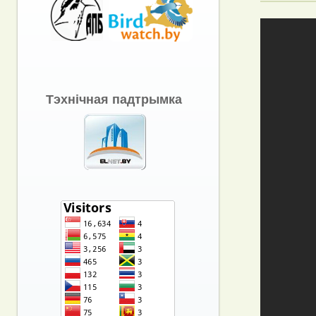
Тэхнічная падтрымка