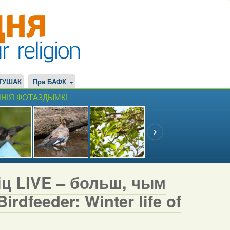
ТУШАК
Пра БАФК
НІЯ ФОТАЗДЫМКІ
іц LIVE – больш, чым
rdfeeder: Winter life of