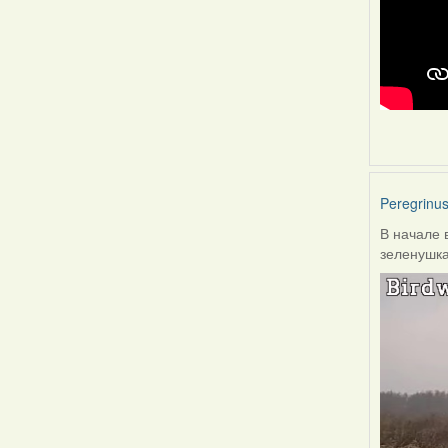
Peregrinu
В начале 
зеленушка