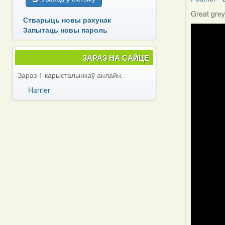
Great grey
Стварыць новы рахунак
Запытаць новы пароль
ЗАРАЗ НА САЙЦЕ
Зараз 1 карыстальнікаў анлайн.
Harrier