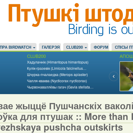
ПРА BIRDWATCH
ГАЛЕРЭЯ
CLUB200
ФОРУМ
СПІСЫ П
CLUB200
АПОШ
Хадулачнік (Himantopus himantopus)
Кулік-гразевік (Limicola falcinellus…
Шчурка-пчалаедка (Merops apiaster)
Чапля-кваква (Nycticorax nycticorax)
Чырвонаваллёвы гагач (Gavia stellata…
вае жыццё Пушчанскіх вакол
ўка для птушак :: More than Bi
vezhskaya pushcha outskirts