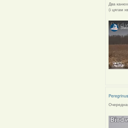
Два канюхі
(і цягам х
Peregrinu
Очередная