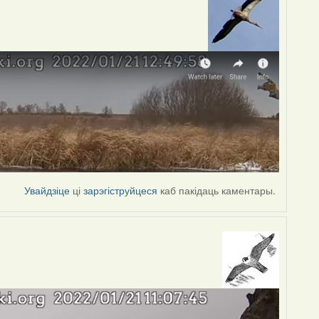
Увайдзіце
ці
зарэгіструйцеся
каб пакідаць каментары.