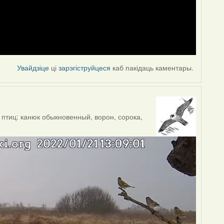
Увайдзіце
ці
зарэгіструйцеся
каб пакідаць каментары.
птиц: канюк обыкновенный, ворон, сорока,