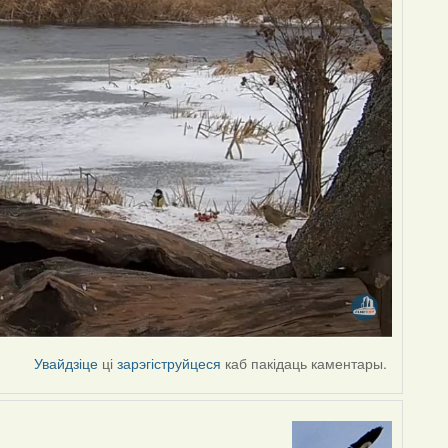
Увайдзіце
ці
зарэгіструйцеся
каб пакідаць каментары.