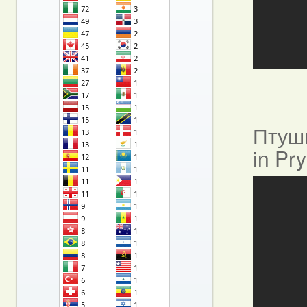
Птушы
in Pr