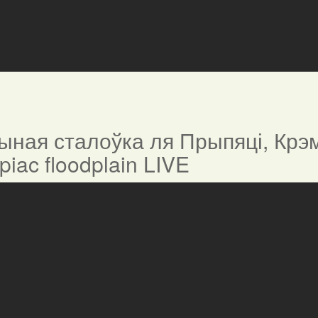
ная сталоўка ля Прыпяці, Крэм
ypiac floodplain LIVE