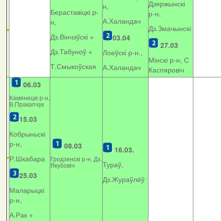
Дзяржынскі
н,
Бераставіцкі р-
р-н,
А.Халандач
н,
Дз.Змачынскі
Дз.Вінчэўскі +
03.04
27.03
Дз.Табуноў +
Лоеўскі р-н.,
Мінскі р-н, С
Т.Смыкоўская
А.Халандач
Каспяровіч
06.03
Камянецкі р-н,
В.Пракапчук
15.03
Кобрыньскі
р-н,
08.03
16.03.
Р.Шкабара
Гродзенскі р-н, Дз.
Тураў,
Якубовіч
25.03
Дз.Жураўлёў
Маларыцкі
р-н,
А.Рак +