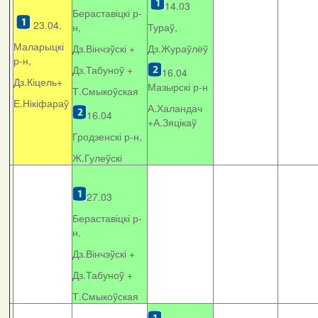
14.03
Бераставіцкі р-
23.04.
н,
Тураў,
Маларыцкі
Дз.Вінчэўскі +
Дз.Жураўлёў
р-н,
Дз.Табуноў +
16.04
Дз.Кіцель+
Мазырскі р-н
Т.Смыкоўская
Е.Нікіфараў
А.Халандач
16.04
+
А.Зяцікаў
Гродзенскі р-н,
Ж.Гулеўскі
27.03
Бераставіцкі р-
н,
Дз.Вінчэўскі +
Дз.Табуноў +
Т.Смыкоўская