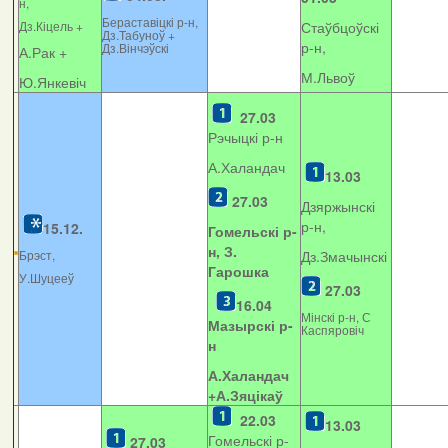
н,
Бераставіцкі р-н,
Дз.Кіцель +
Стаўбцоўскі
Дз.Табуноў +
р-н,
Дз.Вінчэўскі
А.Рак +
М.Львоў
Ю.Янкевіч
27.03
Рэчыцкі р-н
А.Халандач
13.03
27.03
Дзяржынскі
р-н,
15.12.
Гомельскі р-
н, З.
Брэст,
Дз.Змачынскі
Гарошка
У.Шуцееў
27.03
16.04
Мінскі р-н, С
Мазырскі р-
Каспяровіч
н
А.Халандач
+
А.Зяцікаў
22.03
13.03
Гомельскі р-
27.03