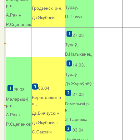
р-н,
Тураў,
Гродзенскі р-н,
А.Рак +
П.Пінчук
Дз.Якубовіч
Р.Сцепанюк
27.03
Тураў,
В.Натыканец
14.03.
Тураў
Дз.Жураўлёў
06.04
25.03
27.03
Бераставіцкі р-
Маларыцкі
н.,
Гомельскі р-
р-н,
н,
Дз.Вінчэўскі +
А.Рак +
З. Гарошка
Дз.Якубовіч +
Р.Сцепанюк
03.04
С.Саковіч
Лоеўскі р-н.,