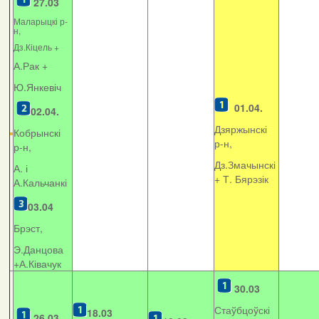
27.03
Маларыцкі р-
н,
Дз.Кіцель +
А.Рак +
Ю.Янкевіч
01.04.
02.04.
Дзяржынскі
Кобрынскі
р-н,
р-н,
Дз.Змачынскі
А. і
+
Т. Бярэзік
А.Кальчанкі
03.04
Брэст,
Э.Данцова
+А.Ківачук
30.03
Стаўбцоўскі
18.03
26.03