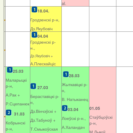
al.
18.04.
Гродзенскі р-н,
Дз.Якубовіч
04.04
Гродзенскі р-
н.,
Дз.Якубовіч +
А.Плескайціс
25.03
28.03
Маларыцкі
Жыткавіцкі р-
р-н,
27.03
н,
А.Рак +
Бераставіцкі р-
В. Натыканец
н,
Р.Сцепанюк
01.05
03.04
Дз.Вінчэўскі +
31.03
Стаўбцоўскі
Лоеўскі р-н.,
Дз.Табуноў +
Кобрынскі
р-н,
А.Халандач
р-н,
Т.Смыкоўская
М.Львоў