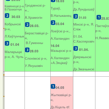
18.03
р-н,
Гродзенскі р-
Камянецкі р-н,
Тураў,
Дз.Лундышаў
В.Пракапчук
н.,
В.Натыканец
30.03
A.Храмогін
31.03
25.0
03.04
Кобрынскі
Мінскі р-н, Я.
28.03.
Пастаўск
р-н,
Сліж
р-н,
Лоеўскі р-н.,
Бераставіцкі р-
Л.Каўтунчык
01.04.
н,
Н.Якаве
А.Халандач
С.Каспяровіч
В.Гуменны
01.04
16.04
01.04.
Мазырскі р-н
28.03
Маларыцкі
р-н, А. Чуль
Дзяржынскі
А.Халандач
Слонімскі р-н,
р-н,
+
А.Зяцікаў
У.Янушэвіч
Дз.Змачынскі
04.05
Жыткавіцкі р-
н,
Дз.Кіцель et