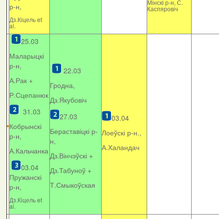
Мінскі р-н, С.
р-н,
Каспяровіч
Дз.Кіцель et
al.
25.03
Маларыцкі
р-н,
22.03
А.Рак +
Гродна,
Р.Сцепанюк
Дз.Якубовіч
31.03
27.03
03.04
Кобрынскі
Бераставіцкі р-
Лоеўскі р-н.,
р-н,
н,
А.Халандач
А.Кальчанка
Дз.Вінчэўскі +
03.04
Дз.Табуноў +
Пружанскі
Т.Смыкоўская
р-н,
Дз.Кіцель et
al.