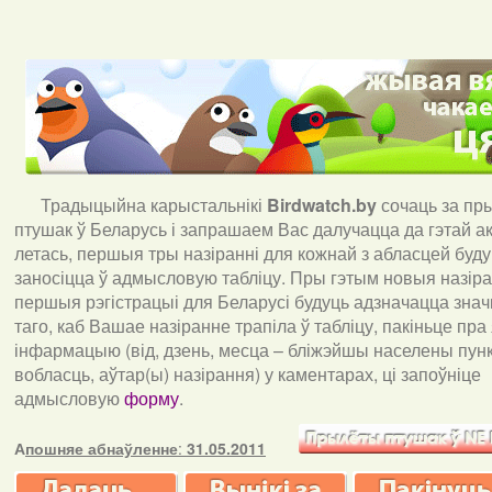
Традыцыйна карыстальнікі
Birdwatch
.
by
сочаць за пр
птушак ў Беларусь і запрашаем Вас далучацца да гэтай акц
летась, першыя тры назіранні для кожнай з абласцей буд
заносіцца ў адмысловую табліцу. Пры гэтым новыя назіран
першыя рэгістрацыі для Беларусі будуць адзначацца знач
таго, каб Вашае назіранне трапіла ў табліцу, пакіньце пра
інфармацыю (від, дзень, месца – бліжэйшы населены пункт
вобласць, аўтар(ы) назірання) у каментарах, ці запоўніце
адмысловую
форму
.
А
пошняе абнаўленне
:
31.05.2011