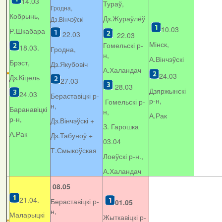
14.03
Тураў,
Гродна,
Кобрынь,
Дз.Жураўлёў
Дз.Вінчэўскі
10.03
Р.Шкабара
22.03
22.03
Мінск,
Гомельскі р-
18.03.
Гродна,
н,
А.Вінчэўскі
Брэст,
Дз.Якубовіч
А.Халандач
24.03
Дз.Кіцель
27.03
28.03
Дзяржынскі
24.03
Бераставіцкі р-
р-н,
Гомельскі р-
н,
Баранавіцкі
н,
А.Рак
р-н,
Дз.Вінчэўскі +
З. Гарошка
А.Рак
Дз.Табуноў +
03.04
Т.Смыкоўская
Лоеўскі р-н.,
А.Халандач
08.05
21.04.
Бераставіцкі р-
01.05
н,
Маларыцкі
Жыткавіцкі р-