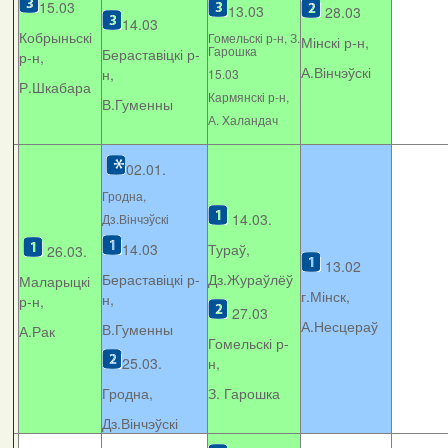
15.03
13.03
28.03
14.03
Кобрыньскі
Гомельскі р-н, З.
Мінскі р-н,
Гарошка
Бераставіцкі р-
р-н,
А.Вінчэўскі
н,
15.03
Р.Шкабара
Кармянскі р-н,
В.Гуменны
А. Xаландач
02.01.
Гродна,
14.03.
Дз.Вінчэўскі
14.03
Тураў,
26.03.
13.02
Бераставіцкі р-
Дз.Жураўлёў
Маларыцкі
г.Мінск,
н,
р-н,
27.03
А.Несцераў
В.Гуменны
А.Рак
Гомельскі р-
25.03.
н,
Гродна,
З. Гарошка
Дз.Вінчэўскі