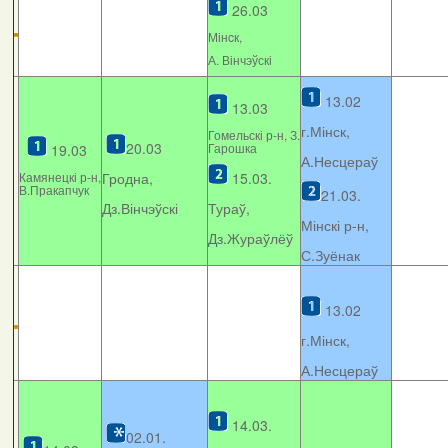
26.03
Мінcк,
А. Вінчэўскі
13.02
13.03
г.Мінск,
Гомельскі р-н, З.
20.03
Гарошка
19.03
А.Несцераў
Камянецкі р-н,
Гродна,
15.03.
В.Пракапчук
21.03.
Дз.Вінчэўскі
Тураў,
Мінскі р-н,
Дз.Жураўлёў
С.Зуёнак
13.02
г.Мінск,
А.Несцераў
14.03.
02.01.