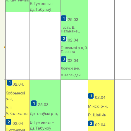
В.Гуменны +
Дз.Табуноў
25.03
Тураў, В.
Натыканец
02.04
Гомельскі р-н, З.
Гарошка
03.04
Лоеўскі р-н,
А.Халандач
02.04.
Кобрынскі
02.04
р-н,
25.03.
Мінскі р-н,
А. і
А.Кальчанкі
Дзятлаўскі р-н,
Р. Шайкін
В.Гуменны +
02.04
02.04
Дз.Табуноў
Пружанскі