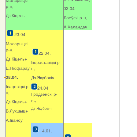
Маларыцкі
р-н,
03.04
Дз.Кіцель
Лоеўскі р-н,
А.Халандач
23.04.
Маларыцкі
р-н,
22.04.
Дз.Кіцель+
Бераставіцкі р-
Е.Нікіфараў
н,
28.04.
Дз.Якубовіч
Івацевіцкі р-
24.04
н,
Гродзенскі р-
н.,
Дз.Кіцель+
Дз.Якубовіч
В.Лукшыц+
А.Іваноў
14.01.