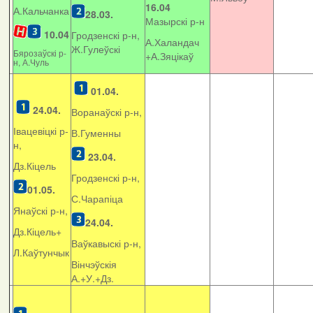
16.04
А.Кальчанка
28.03.
Мазырскі р-н
10.04
Гродзенскі р-н,
А.Халандач
Ж.Гулеўскі
Бярозаўскі р-
+
А.Зяцікаў
н, А.Чуль
01.04.
24.04.
Воранаўскі р-н,
Івацевіцкі р-
В.Гуменны
н,
23.04.
Дз.Кіцель
Гродзенскі р-н,
01.05.
С.Чарапіца
Янаўскі р-н,
24.04.
Дз.Кіцель+
Ваўкавыскі р-н,
Л.Каўтунчык
Вінчэўскія
А.+У.+Дз.