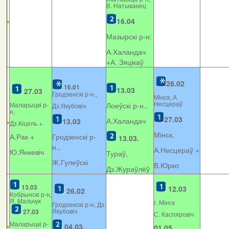
В. Натыканец
16.04
Мазырскі р-н:
А.Халандач
+
А. Зяцікаў
26.02
16.01
13.03
27.03
Гродзенскі р-н.,
Мінск, А.
Несцераў
Маларыцкі р-
Лоеўскі р-н.,
Дз.Якубовіч
н,
27.03
А.Халандач
13.03
Дз.Кіцель +
Мінск,
А.Рак +
Гродзенскі р-
13.03.
н.,
А.Несцераў +
Ю.Янкевіч
Тураў,
Ж.Гулеўскі
В.Юрко
Дз.Жураўлёў
13.03
12.03
26.02
Кобрынскі р-н,
Я. Мальчук
г. Мінск
Гродзенскі р-н, Дз.
Якубовіч
27.03
С. Каспяровіч
Маларыцкі р-
04.03.
01.05