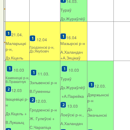
14.03.
Тураў
Дз.Жураўлёў
21.04.
16.04
12.04
Маларыцкі
Мазырскі р-н
Гродзенскі р-н,
р-н,
Дз.Якубовіч
А.Халандач
Дз.Кіцель
+
А.Зяцікаў
10.03
10.03
11.03.
Камянецкі р-н,
Тураў
В.Пракапчук
Зэльвенскі р-н
12.03.
Дз.Жураўлёў
12.03
В.Гуменны
Дзяржынскі
+А.Парейка
Івацевіцкі р-
р-н
12.03.
н
13.03
Дз.
Гродзенскі р-н
Дз.Кіцель +
Лоеўскі р-н.,
Змачынскі
Ж. Гулеўскі +
В.Лукшыц
А.Халандач
С.Чарапіца