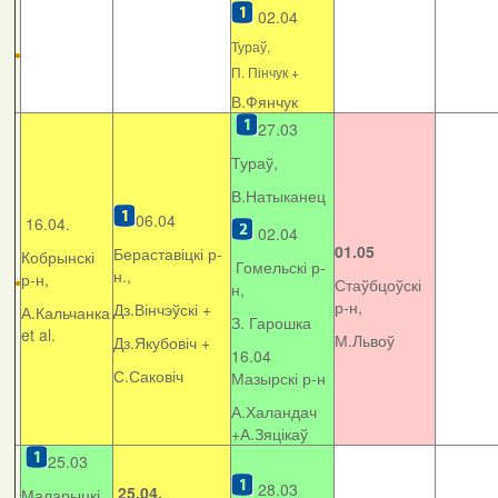
02.04
Тураў,
П. Пінчук +
В.Фянчук
27.03
Тураў,
В.Натыканец
06.04
16.04.
02.04
01.05
Бераставіцкі р-
Кобрынскі
Гомельскі р-
н.,
р-н,
Стаўбцоўскі
н,
р-н,
Дз.Вінчэўскі +
А.Кальчанка
З. Гарошка
et al.
М.Львоў
Дз.Якубовіч +
16.04
С.Саковіч
Мазырскі р-н
А.Халандач
+
А.Зяцікаў
25.03
28.03
25.04.
Маларыцкі