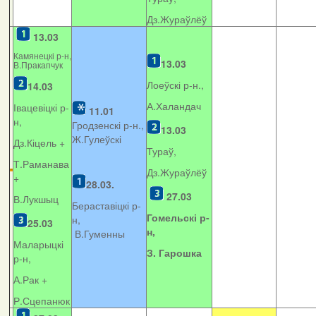
Дз.Жураўлёў
13.03
Камянецкі р-н,
13.03
В.Пракапчук
Лоеўскі р-н.,
14.03
А.Халандач
Івацевіцкі р-
11.01
н,
Гродзенскі р-н.,
13.03
Ж.Гулеўскі
Дз.Кіцель +
Тураў,
Т.Раманава
Дз.Жураўлёў
+
28.03.
27.03
В.Лукшыц
Бераставіцкі р-
Гомельскі р-
н,
25.03
н,
В.Гуменны
Маларыцкі
З. Гарошка
р-н,
А.Рак +
Р.Сцепанюк