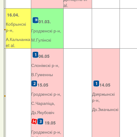
al.
16.04.
01.03.
Кобрынскі
р-н,
Гродзенскі р-н,
А.Кальчанка
М.Гулінскі
et al.
06.05
Слонімскі р-н,
В.Гуменны
15.05
14.05
Гродзенскі р-н,
Дзяржынскі
р-н,
С.Чарапіца,
Дз.Змачынскі
Дз.Якубовіч
19.05
Гродзенскі р-н,