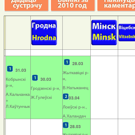
28.03
31.03
Жыткавіцкі р-
н,
Кобрынскі
30.03
р-н,
В.Натыканец
Гродзенскі р-н,
А.Кальчанка
Ж.Гулеўскі
03.04
+
Л.Каўтунчык
Лоеўскі р-н.,
А.Халандач
28.03
Жыткавіцкі р-н,