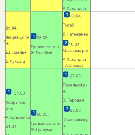
А.Халандач
13.04.
Тураў,
29.04.
В.Натыканец
Івацевіцкі р-
28.03.
н,
16.04
Гродзенскі р-н,
Мазырскі р-н
Дз.Кіцель+
Ж.Гулеўскі
А.Халандач
В.Лукшыц
+
А.Зяцікаў
27.03
Гомельскі р-
н,
31.03
З. Гарошка
Кобрынскі
р-н,
28.03
28.03.
А.Кальчанка
Жыткавіцкі р-
Гродзенскі р-н,
н,
21.04.
Ж.Гулеўскі
В.Натыканец