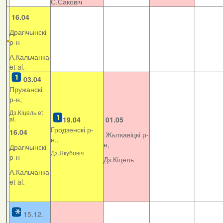
С.Саковіч
16.04
Драгічынскі
р-н
А.Кальчанка
et al.
03.04
Пружанскі
р-н,
Дз.Кіцель et
al.
19.04
01.05
Гродзенскі р-
16.04
Жыткавіцкі р-
н.,
н,
Драгічынскі
Дз.Якубовіч
р-н
Дз.Кіцель
А.Кальчанка
et al.
15.12.