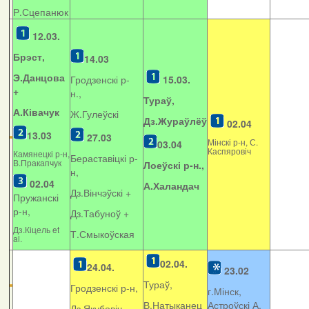
Р.Сцепанюк
12.03.
Брэст,
14.03
Э.Данцова
Гродзенскі р-
15.03.
+
н.,
Тураў,
А.Ківачук
Ж.Гулеўскі
Дз.Жураўлёў
02.04
13.03
27.03
Мінскі р-н, С.
03.04
Каспяровіч
Камянецкі р-н,
Бераставіцкі р-
В.Пракапчук
Лоеўскі р-н.,
н,
02.04
А.Халандач
Дз.Вінчэўскі +
Пружанскі
р-н,
Дз.Табуноў +
Дз.Кіцель et
Т.Смыкоўская
al.
02.04.
24.04.
23.02
Тураў,
Гродзенскі р-н,
г.Мінск,
В.Натыканец
Астроўскі А.
Дз.Якубовіч