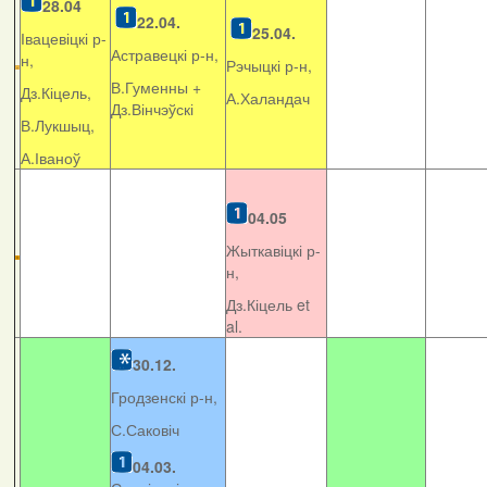
28.04
22.04.
25.04.
Івацевіцкі р-
Астравецкі р-н,
н,
Рэчыцкі р-н,
В.Гуменны +
Дз.Кіцель,
А.Халандач
Дз.Вінчэўскі
В.Лукшыц,
А.Іваноў
04.05
Жыткавіцкі р-
н,
Дз.Кіцель et
al.
30.12.
Гродзенскі р-н,
С.Саковіч
04.03.