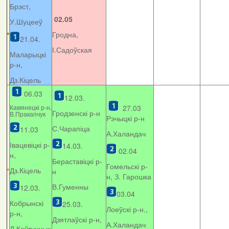
Брэст,
02.05
У.Шуцееў
Гродна,
21.04.
І.Садоўская
Маларыцкі
р-н,
Дз.Кіцель
06.03
12.03.
Камянецкі р-н,
27.03
Гродзенскі р-н
В.Пракапчук
Рэчыцкі р-н
С.Чарапіца
11.03
А.Халандач
Івацевіцкі р-
14.03.
02.04
н,
Бераставіцкі р-
Гомельскі р-
Дз.Кіцель
н
н, З. Гарошка
В.Гуменны
12.03.
03.04
Кобрынскі
25.03.
Лоеўскі р-н.,
р-н,
Дзятлаўскі р-н,
А.Халандач
Л.Каўтунчык