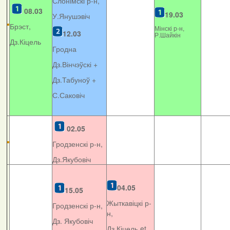
Слонімскі р-н,
08.03
19.03
У.Янушэвіч
Брэст,
Мінскі р-н,
12.03
Р.Шайкін
Дз.Кіцель
Гродна
Дз.Вінчэўскі +
Дз.Табуноў +
С.Саковіч
02.05
Гродзенскі р-н,
Дз.Якубовіч
04.05
15.05
Жыткавіцкі р-
Гродзенскі р-н,
н,
Дз. Якубовіч
Дз.Кіцель et