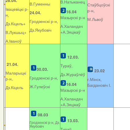
28.04.
В.Натыканец
В.Гуменны
Стаўбцоўскі
Івацевіцкі р-
р-н,
16.04
24.04.
н,
Мазырскі р-н
М.Львоў
Гродзенскі р-н,
Дз.Кіцель+
А.Халандач
Дз.Якубовіч
+
А.Зяцікаў
В.Лукшыц+
А.Іваноў
12.03.
21.04.
Тураў,
30.03.
23.02
Маларыцкі
Дз.Жураўлёў
Гродзенскі р-н,
р-н,
г.Мінск,
16.04
Багдановіч І.
Ж.Гулеўскі
Дз.Кіцель
Мазырскі р-н
А.Халандач
+
А.Зяцікаў
08.03
13.03.
Гродзенскі р-н, Дз.
Якубовіч
Тураў,