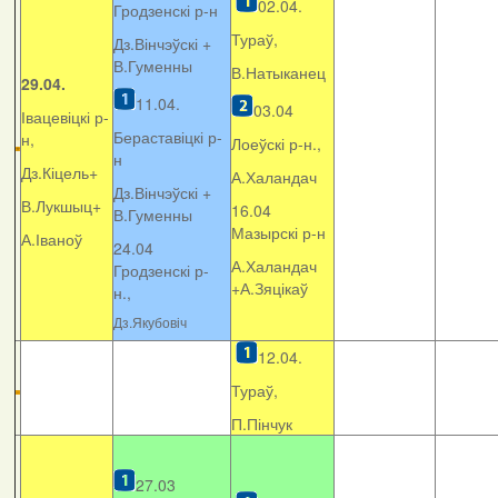
02.04.
Гродзенскі р-н
Тураў,
Дз.Вінчэўскі +
В.Гуменны
В.Натыканец
29.04.
11.04.
03.04
Івацевіцкі р-
Бераставіцкі р-
н,
Лоеўскі р-н.,
н
Дз.Кіцель+
А.Халандач
Дз.Вінчэўскі +
В.Лукшыц+
16.04
В.Гуменны
Мазырскі р-н
А.Іваноў
24.04
А.Халандач
Гродзенскі р-
+
А.Зяцікаў
н.,
Дз.Якубовіч
12.04.
Тураў,
П.Пінчук
27.03