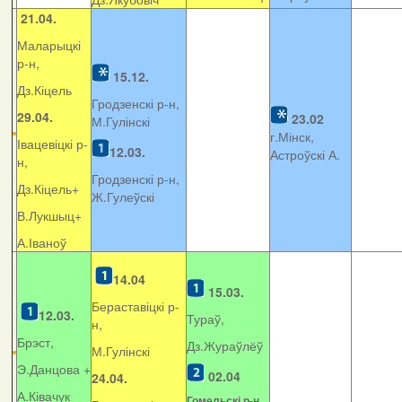
21.04.
Маларыцкі
р-н,
15.12.
Дз.Кіцель
Гродзенскі р-н,
29.04.
23.02
М.Гулінскі
г.Мінск,
Івацевіцкі р-
12.03.
Астроўскі А.
н,
Гродзенскі р-н,
Дз.Кіцель+
Ж.Гулеўскі
В.Лукшыц+
А.Іваноў
14.04
15.03.
Бераставіцкі р-
12.03.
Тураў,
н,
Брэст,
Дз.Жураўлёў
М.Гулінскі
Э.Данцова +
02.04
24.04.
А.Ківачук
Гомельскі р-н,