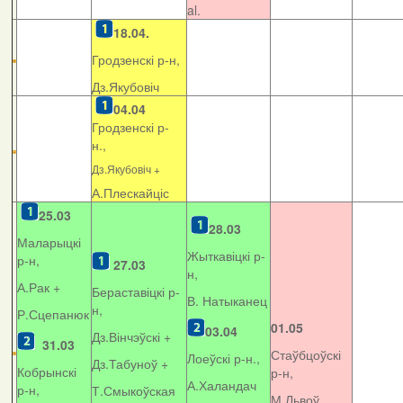
al.
18.04.
Гродзенскі р-н,
Дз.Якубовіч
04.04
Гродзенскі р-
н.,
Дз.Якубовіч +
А.Плескайціс
25.03
28.03
Маларыцкі
Жыткавіцкі р-
р-н,
27.03
н,
А.Рак +
Бераставіцкі р-
В. Натыканец
н,
Р.Сцепанюк
01.05
03.04
Дз.Вінчэўскі +
31.03
Стаўбцоўскі
Лоеўскі р-н.,
Дз.Табуноў +
Кобрынскі
р-н,
А.Халандач
р-н,
Т.Смыкоўская
М.Львоў