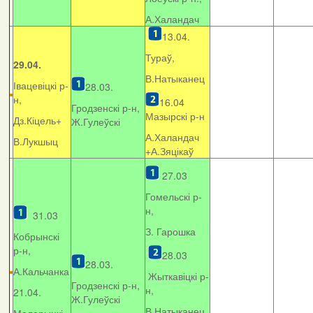
А.Халандач
13.04.
Тураў,
29.04.
В.Натыканец
Івацевіцкі р-
28.03.
н,
16.04
Гродзенскі р-н,
Мазырскі р-н
Дз.Кіцель+
Ж.Гулеўскі
А.Халандач
В.Лукшыц
+
А.Зяцікаў
27.03
Гомельскі р-
н,
31.03
З. Гарошка
Кобрынскі
р-н,
28.03
28.03.
А.Кальчанка
Жыткавіцкі р-
Гродзенскі р-н,
н,
21.04.
Ж.Гулеўскі
В.Натыканец