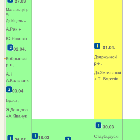
27.03
Маларыцкі р-
н,
Дз.Кіцель +
А.Рак +
Ю.Янкевіч
01.04.
02.04.
Дзяржынскі
Кобрынскі
р-н,
р-н,
Дз.Змачынскі
А. і
+
Т. Бярэзік
А.Кальчанкі
03.04
Брэст,
Э.Данцова
+А.Ківачук
30.03
Стаўбцоўскі
18.03
26.03