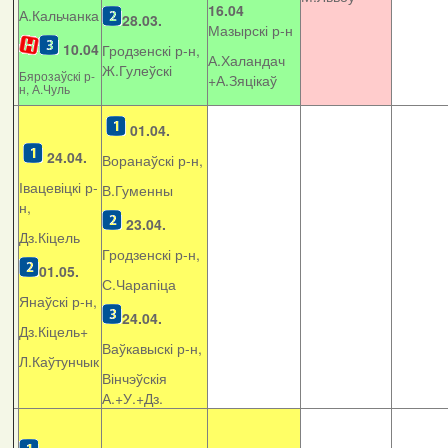
16.04
А.Кальчанка
28.03.
Мазырскі р-н
10.04
Гродзенскі р-н,
А.Халандач
Ж.Гулеўскі
Бярозаўскі р-
+
А.Зяцікаў
н, А.Чуль
01.04.
24.04.
Воранаўскі р-н,
Івацевіцкі р-
В.Гуменны
н,
23.04.
Дз.Кіцель
Гродзенскі р-н,
01.05.
С.Чарапіца
Янаўскі р-н,
24.04.
Дз.Кіцель+
Ваўкавыскі р-н,
Л.Каўтунчык
Вінчэўскія
А.+У.+Дз.