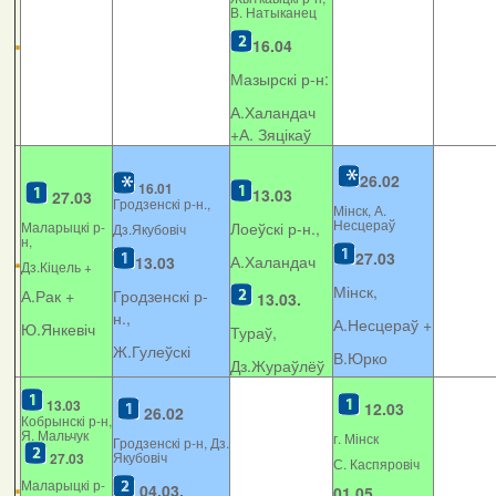
В. Натыканец
16.04
Мазырскі р-н:
А.Халандач
+
А. Зяцікаў
26.02
16.01
13.03
27.03
Гродзенскі р-н.,
Мінск, А.
Несцераў
Маларыцкі р-
Лоеўскі р-н.,
Дз.Якубовіч
н,
27.03
А.Халандач
13.03
Дз.Кіцель +
Мінск,
А.Рак +
Гродзенскі р-
13.03.
н.,
А.Несцераў +
Ю.Янкевіч
Тураў,
Ж.Гулеўскі
В.Юрко
Дз.Жураўлёў
13.03
12.03
26.02
Кобрынскі р-н,
Я. Мальчук
г. Мінск
Гродзенскі р-н, Дз.
Якубовіч
27.03
С. Каспяровіч
Маларыцкі р-
04.03.
01.05