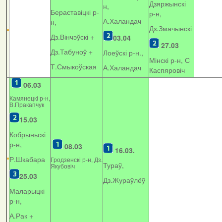
Дзяржынскі
н,
Бераставіцкі р-
р-н,
А.Халандач
н,
Дз.Змачынскі
Дз.Вінчэўскі +
03.04
27.03
Дз.Табуноў +
Лоеўскі р-н.,
Мінскі р-н, С
Т.Смыкоўская
А.Халандач
Каспяровіч
06.03
Камянецкі р-н,
В.Пракапчук
15.03
Кобрыньскі
р-н,
08.03
16.03.
Р.Шкабара
Гродзенскі р-н, Дз.
Тураў,
Якубовіч
25.03
Дз.Жураўлёў
Маларыцкі
р-н,
А.Рак +