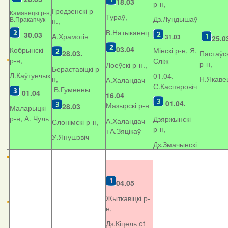
18.03
р-н,
Гродзенскі р-
Камянецкі р-н,
Тураў,
Дз.Лундышаў
В.Пракапчук
н.,
В.Натыканец
30.03
A.Храмогін
31.03
25.0
03.04
Кобрынскі
Мінскі р-н, Я.
28.03.
Пастаўск
р-н,
Сліж
р-н,
Лоеўскі р-н.,
Бераставіцкі р-
Л.Каўтунчык
01.04.
н,
Н.Якаве
А.Халандач
С.Каспяровіч
В.Гуменны
01.04
16.04
01.04.
Мазырскі р-н
28.03
Маларыцкі
р-н, А. Чуль
Дзяржынскі
А.Халандач
Слонімскі р-н,
р-н,
+
А.Зяцікаў
У.Янушэвіч
Дз.Змачынскі
04.05
Жыткавіцкі р-
н,
Дз.Кіцель et