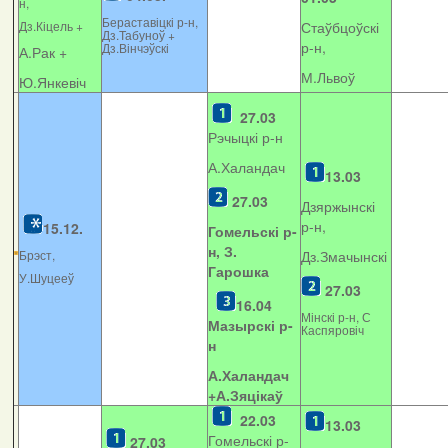
н,
Бераставіцкі р-н,
Дз.Кіцель +
Стаўбцоўскі
Дз.Табуноў +
р-н,
Дз.Вінчэўскі
А.Рак +
М.Львоў
Ю.Янкевіч
27.03
Рэчыцкі р-н
А.Халандач
13.03
27.03
Дзяржынскі
р-н,
15.12.
Гомельскі р-
н, З.
Брэст,
Дз.Змачынскі
Гарошка
У.Шуцееў
27.03
16.04
Мінскі р-н, С
Мазырскі р-
Каспяровіч
н
А.Халандач
+
А.Зяцікаў
22.03
13.03
Гомельскі р-
27.03