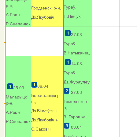
р-н,
Тураў,
Гродзенскі р-н,
А.Рак +
П.Пінчук
Дз.Якубовіч
Р.Сцепанюк
27.03
Тураў,
В.Натыканец
14.03.
Тураў
Дз.Жураўлёў
06.04
25.03
27.03
Бераставіцкі р-
Маларыцкі
н.,
Гомельскі р-
р-н,
н,
Дз.Вінчэўскі +
А.Рак +
З. Гарошка
Дз.Якубовіч +
Р.Сцепанюк
03.04
С.Саковіч
Лоеўскі р-н.,