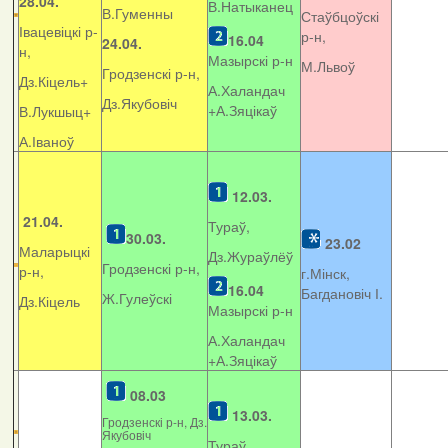
28.04.
В.Натыканец
В.Гуменны
Стаўбцоўскі
Івацевіцкі р-
р-н,
16.04
24.04.
н,
Мазырскі р-н
М.Львоў
Гродзенскі р-н,
Дз.Кіцель+
А.Халандач
Дз.Якубовіч
+
А.Зяцікаў
В.Лукшыц+
А.Іваноў
12.03.
21.04.
Тураў,
30.03.
23.02
Маларыцкі
Дз.Жураўлёў
Гродзенскі р-н,
р-н,
г.Мінск,
16.04
Багдановіч І.
Ж.Гулеўскі
Дз.Кіцель
Мазырскі р-н
А.Халандач
+
А.Зяцікаў
08.03
13.03.
Гродзенскі р-н, Дз.
Якубовіч
Тураў,