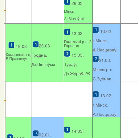
26.03
Мінcк,
А. Вінчэўскі
13.02
13.03
г.Мінск,
Гомельскі р-н, З.
20.03
Гарошка
19.03
А.Несцераў
Камянецкі р-н,
Гродна,
15.03.
В.Пракапчук
21.03.
Дз.Вінчэўскі
Тураў,
Мінскі р-н,
Дз.Жураўлёў
С.Зуёнак
13.02
г.Мінск,
А.Несцераў
14.03.
02.01.