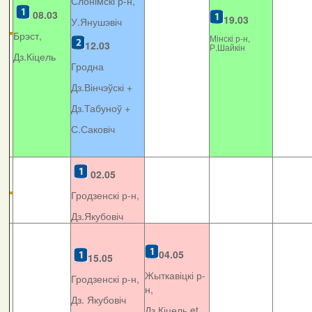
Слонімскі р-н,
08.03
19.03
У.Янушэвіч
Брэст,
Мінскі р-н,
12.03
Р.Шайкін
Дз.Кіцель
Гродна
Дз.Вінчэўскі +
Дз.Табуноў +
С.Саковіч
02.05
Гродзенскі р-н,
Дз.Якубовіч
04.05
15.05
Жыткавіцкі р-
Гродзенскі р-н,
н,
Дз. Якубовіч
Дз.Кіцель et