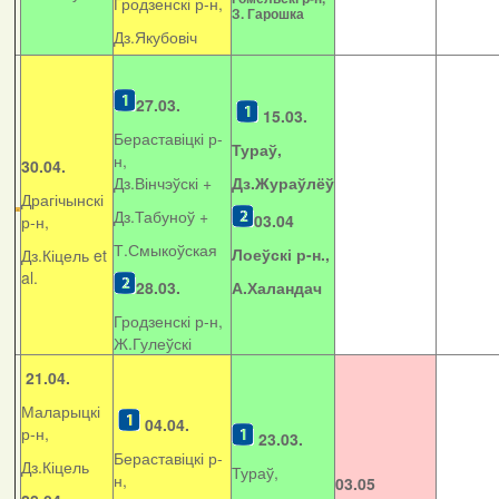
Гродзенскі р-н,
З. Гарошка
Дз.Якубовіч
27.03.
15.03.
Бераставіцкі р-
Тураў,
н,
30.04.
Дз.Вінчэўскі +
Дз.Жураўлёў
Драгічынскі
Дз.Табуноў +
03.04
р-н,
Т.Смыкоўская
Лоеўскі р-н.,
Дз.Кіцель et
al.
28.03.
А.Халандач
Гродзенскі р-н,
Ж.Гулеўскі
21.04.
Маларыцкі
04.04.
р-н,
23.03.
Бераставіцкі р-
Дз.Кіцель
Тураў,
н,
03.05