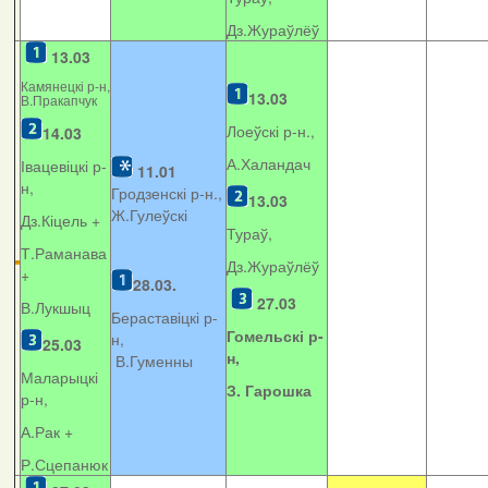
Дз.Жураўлёў
13.03
Камянецкі р-н,
13.03
В.Пракапчук
Лоеўскі р-н.,
14.03
А.Халандач
Івацевіцкі р-
11.01
н,
Гродзенскі р-н.,
13.03
Ж.Гулеўскі
Дз.Кіцель +
Тураў,
Т.Раманава
Дз.Жураўлёў
+
28.03.
27.03
В.Лукшыц
Бераставіцкі р-
Гомельскі р-
н,
25.03
н,
В.Гуменны
Маларыцкі
З. Гарошка
р-н,
А.Рак +
Р.Сцепанюк