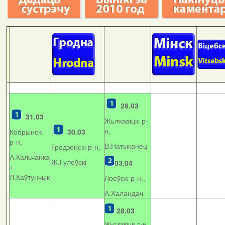
28.03
31.03
Жыткавіцкі р-
н,
Кобрынскі
30.03
р-н,
В.Натыканец
Гродзенскі р-н,
А.Кальчанка
Ж.Гулеўскі
03.04
+
Л.Каўтунчык
Лоеўскі р-н.,
А.Халандач
28.03
Жыткавіцкі р-н,