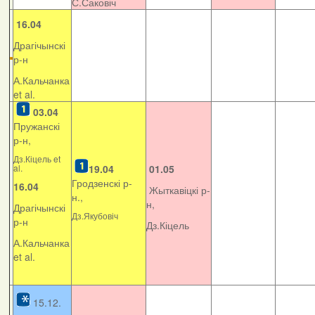
С.Саковіч
16.04
Драгічынскі
р-н
А.Кальчанка
et al.
03.04
Пружанскі
р-н,
Дз.Кіцель et
al.
19.04
01.05
Гродзенскі р-
16.04
Жыткавіцкі р-
н.,
н,
Драгічынскі
Дз.Якубовіч
р-н
Дз.Кіцель
А.Кальчанка
et al.
15.12.