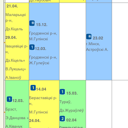
21.04.
Маларыцкі
р-н,
15.12.
Дз.Кіцель
Гродзенскі р-н,
29.04.
23.02
М.Гулінскі
г.Мінск,
Івацевіцкі р-
12.03.
Астроўскі А.
н,
Гродзенскі р-н,
Дз.Кіцель+
Ж.Гулеўскі
В.Лукшыц+
А.Іваноў
14.04
15.03.
Бераставіцкі р-
12.03.
Тураў,
н,
Брэст,
Дз.Жураўлёў
М.Гулінскі
Э.Данцова +
02.04
24.04.
А.Ківачук
Гомельскі р-н,