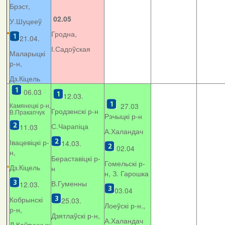
Брэст,
02.05
У.Шуцееў
Гродна,
21.04.
І.Садоўская
Маларыцкі
р-н,
Дз.Кіцель
06.03
12.03.
Камянецкі р-н,
27.03
Гродзенскі р-н
В.Пракапчук
Рэчыцкі р-н
С.Чарапіца
11.03
А.Халандач
Івацевіцкі р-
14.03.
02.04
н,
Бераставіцкі р-
Гомельскі р-
Дз.Кіцель
н
н, З. Гарошка
В.Гуменны
12.03.
03.04
Кобрынскі
25.03.
Лоеўскі р-н.,
р-н,
Дзятлаўскі р-н,
А.Халандач
Л.Каўтунчык