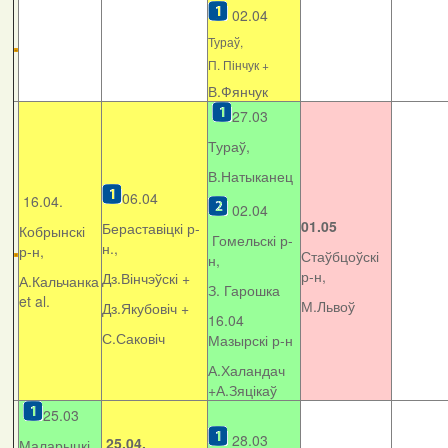
02.04
Тураў,
П. Пінчук +
В.Фянчук
27.03
Тураў,
В.Натыканец
06.04
16.04.
02.04
01.05
Бераставіцкі р-
Кобрынскі
Гомельскі р-
н.,
р-н,
Стаўбцоўскі
н,
р-н,
Дз.Вінчэўскі +
А.Кальчанка
З. Гарошка
et al.
М.Львоў
Дз.Якубовіч +
16.04
С.Саковіч
Мазырскі р-н
А.Халандач
+
А.Зяцікаў
25.03
28.03
25.04.
Маларыцкі