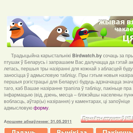
Традыцыйна карыстальнікі
Birdwatch
.
by
сочаць за пр
птушак ў Беларусь і запрашаем Вас далучацца да гэтай акц
летась, першыя тры назіранні для кожнай з абласцей буд
заносіцца ў адмысловую табліцу. Пры гэтым новыя назіран
першыя рэгістрацыі для Беларусі будуць адзначацца знач
таго, каб Вашае назіранне трапіла ў табліцу, пакіньце пра
інфармацыю (від, дзень, месца – бліжэйшы населены пункт
вобласць, аўтар(ы) назірання) у каментарах, ці запоўніце
адмысловую
форму
.
А
пошняе абнаўленне
:
31.05.2011