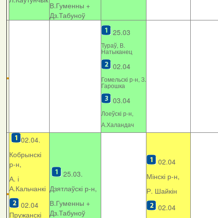
В.Гуменны +
Дз.Табуноў
25.03
Тураў, В.
Натыканец
02.04
Гомельскі р-н, З.
Гарошка
03.04
Лоеўскі р-н,
А.Халандач
02.04.
Кобрынскі
02.04
р-н,
25.03.
Мінскі р-н,
А. і
А.Кальчанкі
Дзятлаўскі р-н,
Р. Шайкін
В.Гуменны +
02.04
02.04
Дз.Табуноў
Пружанскі