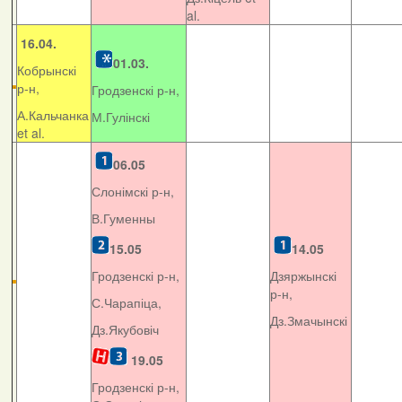
al.
16.04.
01.03.
Кобрынскі
р-н,
Гродзенскі р-н,
А.Кальчанка
М.Гулінскі
et al.
06.05
Слонімскі р-н,
В.Гуменны
15.05
14.05
Гродзенскі р-н,
Дзяржынскі
р-н,
С.Чарапіца,
Дз.Змачынскі
Дз.Якубовіч
19.05
Гродзенскі р-н,