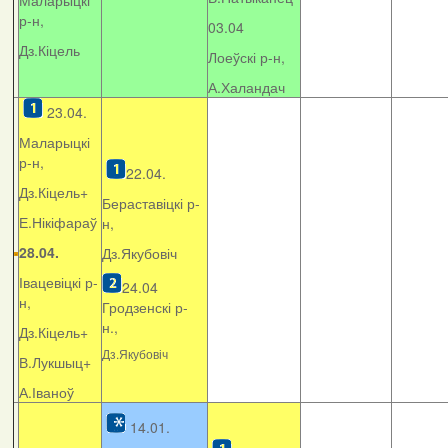
Маларыцкі
р-н,
03.04
Дз.Кіцель
Лоеўскі р-н,
А.Халандач
23.04.
Маларыцкі
р-н,
22.04.
Дз.Кіцель+
Бераставіцкі р-
Е.Нікіфараў
н,
28.04.
Дз.Якубовіч
Івацевіцкі р-
24.04
н,
Гродзенскі р-
н.,
Дз.Кіцель+
Дз.Якубовіч
В.Лукшыц+
А.Іваноў
14.01.