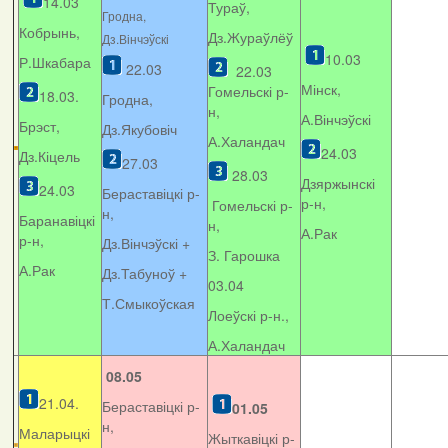
14.03
Тураў,
Гродна,
Кобрынь,
Дз.Жураўлёў
Дз.Вінчэўскі
10.03
Р.Шкабара
22.03
22.03
Мінск,
Гомельскі р-
18.03.
Гродна,
н,
А.Вінчэўскі
Брэст,
Дз.Якубовіч
А.Халандач
24.03
Дз.Кіцель
27.03
28.03
Дзяржынскі
24.03
Бераставіцкі р-
р-н,
Гомельскі р-
н,
Баранавіцкі
н,
А.Рак
р-н,
Дз.Вінчэўскі +
З. Гарошка
А.Рак
Дз.Табуноў +
03.04
Т.Смыкоўская
Лоеўскі р-н.,
А.Халандач
08.05
21.04.
Бераставіцкі р-
01.05
н,
Маларыцкі
Жыткавіцкі р-