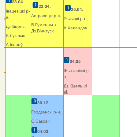
28.04
22.04.
25.04.
Івацевіцкі р-
Астравецкі р-н,
н,
Рэчыцкі р-н,
В.Гуменны +
Дз.Кіцель,
А.Халандач
Дз.Вінчэўскі
В.Лукшыц,
А.Іваноў
04.05
Жыткавіцкі р-
н,
Дз.Кіцель et
al.
30.12.
Гродзенскі р-н,
С.Саковіч
04.03.