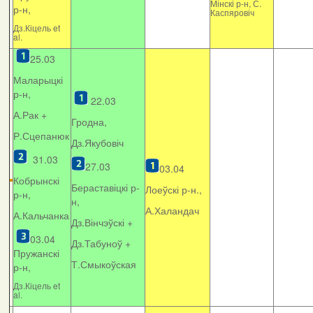
Мінскі р-н, С.
р-н,
Каспяровіч
Дз.Кіцель et
al.
25.03
Маларыцкі
р-н,
22.03
А.Рак +
Гродна,
Р.Сцепанюк
Дз.Якубовіч
31.03
27.03
03.04
Кобрынскі
Бераставіцкі р-
Лоеўскі р-н.,
р-н,
н,
А.Халандач
А.Кальчанка
Дз.Вінчэўскі +
03.04
Дз.Табуноў +
Пружанскі
Т.Смыкоўская
р-н,
Дз.Кіцель et
al.