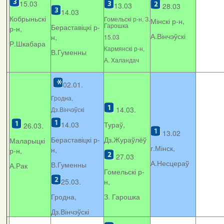
15.03
13.03
28.03
14.03
Кобрыньскі
Гомельскі р-н, З.
Мінскі р-н,
Гарошка
Бераставіцкі р-
р-н,
А.Вінчэўскі
н,
15.03
Р.Шкабара
Кармянскі р-н,
В.Гуменны
А. Xаландач
02.01.
Гродна,
14.03.
Дз.Вінчэўскі
14.03
Тураў,
26.03.
13.02
Бераставіцкі р-
Дз.Жураўлёў
Маларыцкі
г.Мінск,
н,
р-н,
27.03
А.Несцераў
В.Гуменны
А.Рак
Гомельскі р-
25.03.
н,
Гродна,
З. Гарошка
Дз.Вінчэўскі