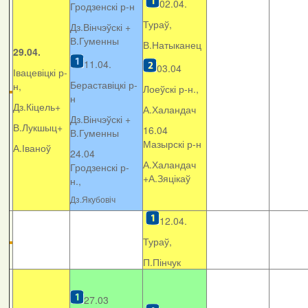
02.04.
Гродзенскі р-н
Тураў,
Дз.Вінчэўскі +
В.Гуменны
В.Натыканец
29.04.
11.04.
03.04
Івацевіцкі р-
Бераставіцкі р-
н,
Лоеўскі р-н.,
н
Дз.Кіцель+
А.Халандач
Дз.Вінчэўскі +
В.Лукшыц+
16.04
В.Гуменны
Мазырскі р-н
А.Іваноў
24.04
А.Халандач
Гродзенскі р-
+
А.Зяцікаў
н.,
Дз.Якубовіч
12.04.
Тураў,
П.Пінчук
27.03