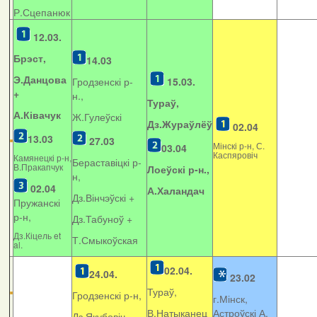
Р.Сцепанюк
12.03.
Брэст,
14.03
Э.Данцова
Гродзенскі р-
15.03.
+
н.,
Тураў,
А.Ківачук
Ж.Гулеўскі
Дз.Жураўлёў
02.04
13.03
27.03
Мінскі р-н, С.
03.04
Каспяровіч
Камянецкі р-н,
Бераставіцкі р-
В.Пракапчук
Лоеўскі р-н.,
н,
02.04
А.Халандач
Дз.Вінчэўскі +
Пружанскі
р-н,
Дз.Табуноў +
Дз.Кіцель et
Т.Смыкоўская
al.
02.04.
24.04.
23.02
Тураў,
Гродзенскі р-н,
г.Мінск,
В.Натыканец
Астроўскі А.
Дз.Якубовіч