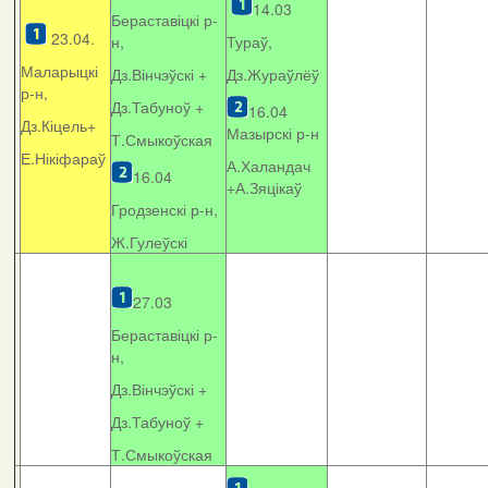
14.03
Бераставіцкі р-
23.04.
н,
Тураў,
Маларыцкі
Дз.Вінчэўскі +
Дз.Жураўлёў
р-н,
Дз.Табуноў +
16.04
Дз.Кіцель+
Мазырскі р-н
Т.Смыкоўская
Е.Нікіфараў
А.Халандач
16.04
+
А.Зяцікаў
Гродзенскі р-н,
Ж.Гулеўскі
27.03
Бераставіцкі р-
н,
Дз.Вінчэўскі +
Дз.Табуноў +
Т.Смыкоўская