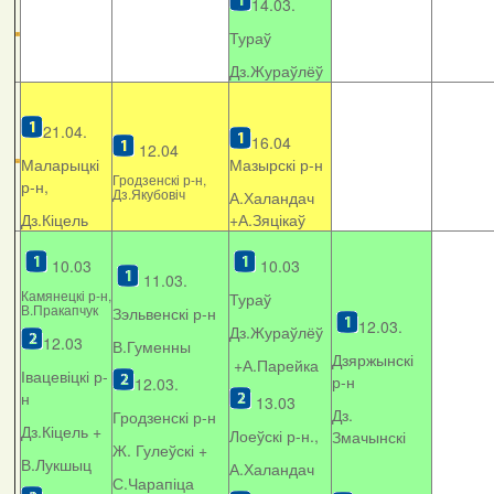
14.03.
Тураў
Дз.Жураўлёў
21.04.
16.04
12.04
Маларыцкі
Мазырскі р-н
Гродзенскі р-н,
р-н,
Дз.Якубовіч
А.Халандач
Дз.Кіцель
+
А.Зяцікаў
10.03
10.03
11.03.
Камянецкі р-н,
Тураў
В.Пракапчук
Зэльвенскі р-н
12.03.
Дз.Жураўлёў
12.03
В.Гуменны
Дзяржынскі
+А.Парейка
Івацевіцкі р-
р-н
12.03.
н
13.03
Дз.
Гродзенскі р-н
Дз.Кіцель +
Лоеўскі р-н.,
Змачынскі
Ж. Гулеўскі +
В.Лукшыц
А.Халандач
С.Чарапіца