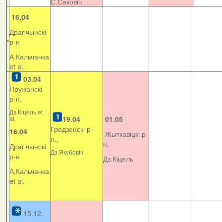
С.Саковіч
16.04
Драгічынскі
р-н
А.Кальчанка
et al.
03.04
Пружанскі
р-н,
Дз.Кіцель et
al.
19.04
01.05
Гродзенскі р-
16.04
Жыткавіцкі р-
н.,
н,
Драгічынскі
Дз.Якубовіч
р-н
Дз.Кіцель
А.Кальчанка
et al.
15.12.