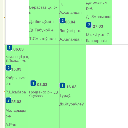
Дзяржынскі
н,
Бераставіцкі р-
р-н,
А.Халандач
н,
Дз.Змачынскі
Дз.Вінчэўскі +
03.04
27.03
Дз.Табуноў +
Лоеўскі р-н.,
Мінскі р-н, С
Т.Смыкоўская
А.Халандач
Каспяровіч
06.03
Камянецкі р-н,
В.Пракапчук
15.03
Кобрыньскі
р-н,
08.03
16.03.
Р.Шкабара
Гродзенскі р-н, Дз.
Тураў,
Якубовіч
25.03
Дз.Жураўлёў
Маларыцкі
р-н,
А.Рак +