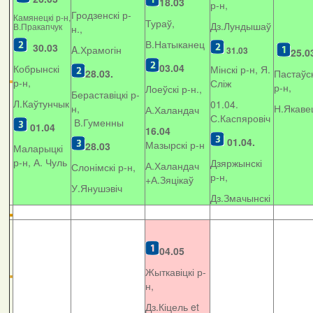
18.03
р-н,
Гродзенскі р-
Камянецкі р-н,
Тураў,
Дз.Лундышаў
В.Пракапчук
н.,
В.Натыканец
30.03
A.Храмогін
31.03
25.0
03.04
Кобрынскі
Мінскі р-н, Я.
28.03.
Пастаўск
р-н,
Сліж
р-н,
Лоеўскі р-н.,
Бераставіцкі р-
Л.Каўтунчык
01.04.
н,
Н.Якаве
А.Халандач
С.Каспяровіч
В.Гуменны
01.04
16.04
01.04.
Мазырскі р-н
28.03
Маларыцкі
р-н, А. Чуль
Дзяржынскі
А.Халандач
Слонімскі р-н,
р-н,
+
А.Зяцікаў
У.Янушэвіч
Дз.Змачынскі
04.05
Жыткавіцкі р-
н,
Дз.Кіцель et