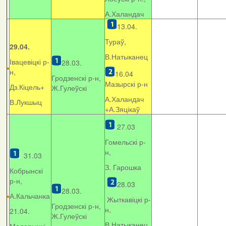
А.Халандач
13.04.
Тураў,
29.04.
В.Натыканец
Івацевіцкі р-
28.03.
н,
16.04
Гродзенскі р-н,
Мазырскі р-н
Дз.Кіцель+
Ж.Гулеўскі
А.Халандач
В.Лукшыц
+
А.Зяцікаў
27.03
Гомельскі р-
н,
31.03
З. Гарошка
Кобрынскі
р-н,
28.03
28.03.
А.Кальчанка
Жыткавіцкі р-
Гродзенскі р-н,
н,
21.04.
Ж.Гулеўскі
В.Натыканец