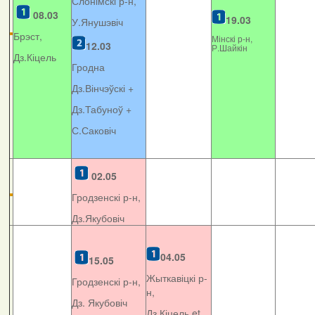
Слонімскі р-н,
08.03
19.03
У.Янушэвіч
Брэст,
Мінскі р-н,
12.03
Р.Шайкін
Дз.Кіцель
Гродна
Дз.Вінчэўскі +
Дз.Табуноў +
С.Саковіч
02.05
Гродзенскі р-н,
Дз.Якубовіч
04.05
15.05
Жыткавіцкі р-
Гродзенскі р-н,
н,
Дз. Якубовіч
Дз.Кіцель et