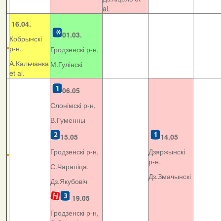
al.
16.04.
01.03.
Кобрынскі
р-н,
Гродзенскі р-н,
А.Кальчанка
М.Гулінскі
et al.
06.05
Слонімскі р-н,
В.Гуменны
15.05
14.05
Гродзенскі р-н,
Дзяржынскі
р-н,
С.Чарапіца,
Дз.Змачынскі
Дз.Якубовіч
19.05
Гродзенскі р-н,