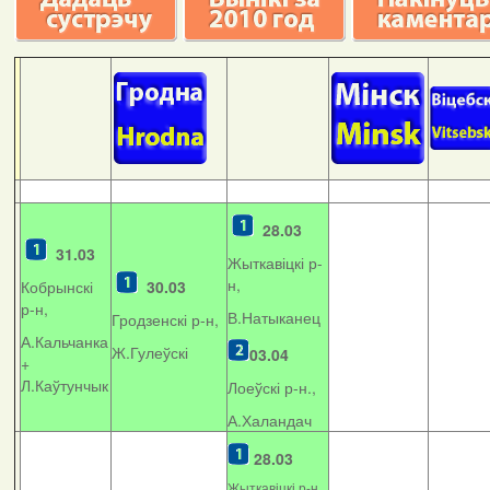
28.03
31.03
Жыткавіцкі р-
н,
Кобрынскі
30.03
р-н,
В.Натыканец
Гродзенскі р-н,
А.Кальчанка
Ж.Гулеўскі
03.04
+
Л.Каўтунчык
Лоеўскі р-н.,
А.Халандач
28.03
Жыткавіцкі р-н,