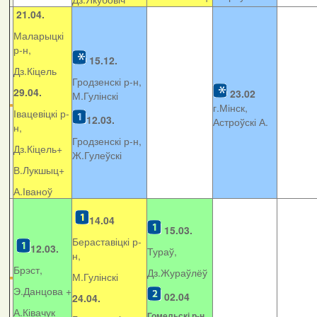
21.04.
Маларыцкі
р-н,
15.12.
Дз.Кіцель
Гродзенскі р-н,
29.04.
23.02
М.Гулінскі
г.Мінск,
Івацевіцкі р-
12.03.
Астроўскі А.
н,
Гродзенскі р-н,
Дз.Кіцель+
Ж.Гулеўскі
В.Лукшыц+
А.Іваноў
14.04
15.03.
Бераставіцкі р-
12.03.
Тураў,
н,
Брэст,
Дз.Жураўлёў
М.Гулінскі
Э.Данцова +
02.04
24.04.
А.Ківачук
Гомельскі р-н,