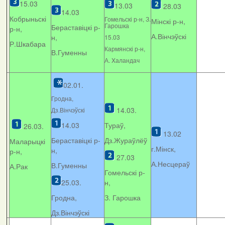
15.03
13.03
28.03
14.03
Кобрыньскі
Гомельскі р-н, З.
Мінскі р-н,
Гарошка
Бераставіцкі р-
р-н,
А.Вінчэўскі
н,
15.03
Р.Шкабара
Кармянскі р-н,
В.Гуменны
А. Xаландач
02.01.
Гродна,
14.03.
Дз.Вінчэўскі
14.03
Тураў,
26.03.
13.02
Бераставіцкі р-
Дз.Жураўлёў
Маларыцкі
г.Мінск,
н,
р-н,
27.03
А.Несцераў
В.Гуменны
А.Рак
Гомельскі р-
25.03.
н,
Гродна,
З. Гарошка
Дз.Вінчэўскі