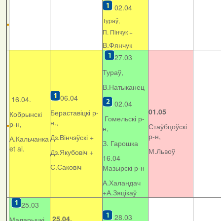
02.04
Тураў,
П. Пінчук +
В.Фянчук
27.03
Тураў,
В.Натыканец
06.04
16.04.
02.04
01.05
Бераставіцкі р-
Кобрынскі
Гомельскі р-
н.,
р-н,
Стаўбцоўскі
н,
р-н,
Дз.Вінчэўскі +
А.Кальчанка
З. Гарошка
et al.
М.Львоў
Дз.Якубовіч +
16.04
С.Саковіч
Мазырскі р-н
А.Халандач
+
А.Зяцікаў
25.03
28.03
25.04.
Маларыцкі