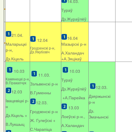
14.03.
Тураў
Дз.Жураўлёў
21.04.
16.04
12.04
Маларыцкі
Мазырскі р-н
Гродзенскі р-н,
р-н,
Дз.Якубовіч
А.Халандач
Дз.Кіцель
+
А.Зяцікаў
10.03
10.03
11.03.
Камянецкі р-н,
Тураў
В.Пракапчук
Зэльвенскі р-н
12.03.
Дз.Жураўлёў
12.03
В.Гуменны
Дзяржынскі
+А.Парейка
Івацевіцкі р-
р-н
12.03.
н
13.03
Дз.
Гродзенскі р-н
Дз.Кіцель +
Лоеўскі р-н.,
Змачынскі
Ж. Гулеўскі +
В.Лукшыц
А.Халандач
С.Чарапіца