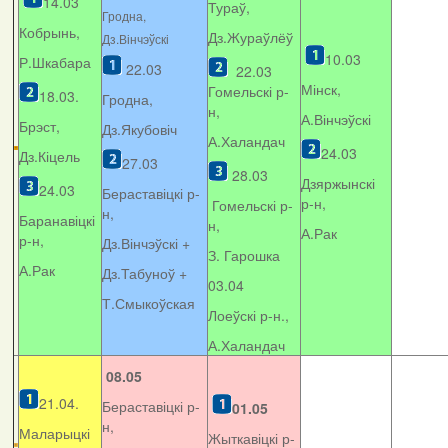
14.03
Тураў,
Гродна,
Кобрынь,
Дз.Жураўлёў
Дз.Вінчэўскі
10.03
Р.Шкабара
22.03
22.03
Мінск,
Гомельскі р-
18.03.
Гродна,
н,
А.Вінчэўскі
Брэст,
Дз.Якубовіч
А.Халандач
24.03
Дз.Кіцель
27.03
28.03
Дзяржынскі
24.03
Бераставіцкі р-
р-н,
Гомельскі р-
н,
Баранавіцкі
н,
А.Рак
р-н,
Дз.Вінчэўскі +
З. Гарошка
А.Рак
Дз.Табуноў +
03.04
Т.Смыкоўская
Лоеўскі р-н.,
А.Халандач
08.05
21.04.
Бераставіцкі р-
01.05
н,
Маларыцкі
Жыткавіцкі р-