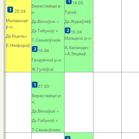
14.03
Бераставіцкі р-
23.04.
н,
Тураў,
Маларыцкі
Дз.Вінчэўскі +
Дз.Жураўлёў
р-н,
Дз.Табуноў +
16.04
Дз.Кіцель+
Мазырскі р-н
Т.Смыкоўская
Е.Нікіфараў
А.Халандач
16.04
+
А.Зяцікаў
Гродзенскі р-н,
Ж.Гулеўскі
27.03
Бераставіцкі р-
н,
Дз.Вінчэўскі +
Дз.Табуноў +
Т.Смыкоўская