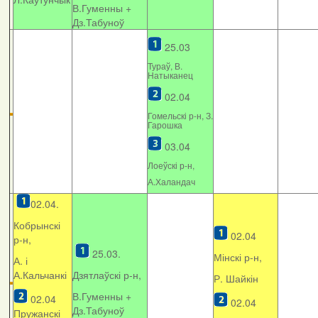
В.Гуменны +
Дз.Табуноў
25.03
Тураў, В.
Натыканец
02.04
Гомельскі р-н, З.
Гарошка
03.04
Лоеўскі р-н,
А.Халандач
02.04.
Кобрынскі
02.04
р-н,
25.03.
Мінскі р-н,
А. і
А.Кальчанкі
Дзятлаўскі р-н,
Р. Шайкін
В.Гуменны +
02.04
02.04
Дз.Табуноў
Пружанскі