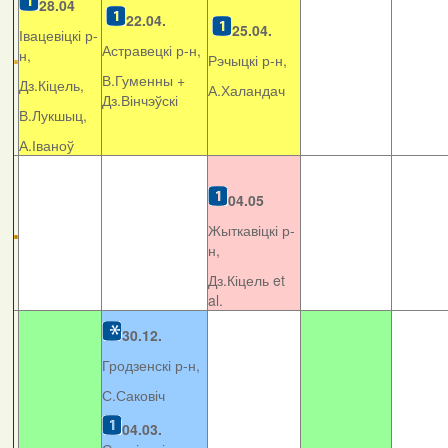
28.04
22.04.
25.04.
Івацевіцкі р-
Астравецкі р-н,
н,
Рэчыцкі р-н,
В.Гуменны +
Дз.Кіцель,
А.Халандач
Дз.Вінчэўскі
В.Лукшыц,
А.Іваноў
04.05
Жыткавіцкі р-
н,
Дз.Кіцель et
al.
30.12.
Гродзенскі р-н,
С.Саковіч
04.03.