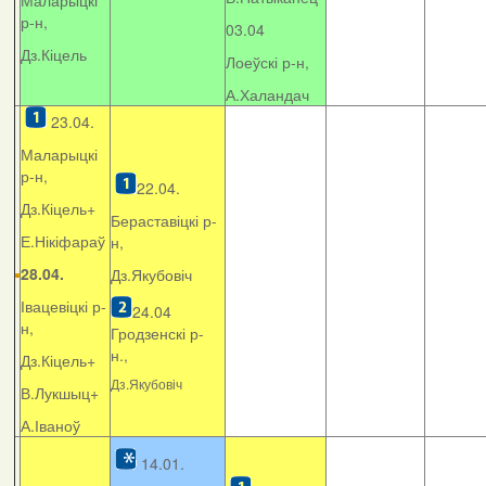
Маларыцкі
р-н,
03.04
Дз.Кіцель
Лоеўскі р-н,
А.Халандач
23.04.
Маларыцкі
р-н,
22.04.
Дз.Кіцель+
Бераставіцкі р-
Е.Нікіфараў
н,
28.04.
Дз.Якубовіч
Івацевіцкі р-
24.04
н,
Гродзенскі р-
н.,
Дз.Кіцель+
Дз.Якубовіч
В.Лукшыц+
А.Іваноў
14.01.