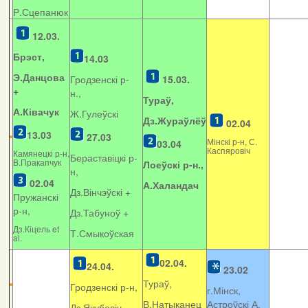
Р.Сцепанюк
12.03.
Брэст,
14.03
Э.Данцова
Гродзенскі р-
15.03.
+
н.,
Тураў,
А.Ківачук
Ж.Гулеўскі
Дз.Жураўлёў
02.04
13.03
27.03
Мінскі р-н, С.
03.04
Каспяровіч
Камянецкі р-н,
Бераставіцкі р-
В.Пракапчук
Лоеўскі р-н.,
н,
02.04
А.Халандач
Дз.Вінчэўскі +
Пружанскі
р-н,
Дз.Табуноў +
Дз.Кіцель et
Т.Смыкоўская
al.
02.04.
24.04.
23.02
Тураў,
Гродзенскі р-н,
г.Мінск,
В.Натыканец
Астроўскі А.
Дз.Якубовіч