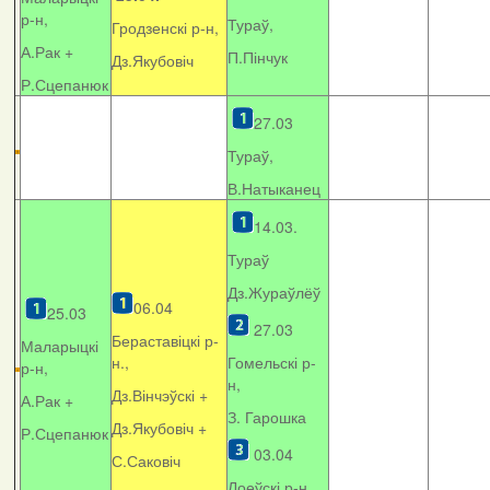
р-н,
Тураў,
Гродзенскі р-н,
А.Рак +
П.Пінчук
Дз.Якубовіч
Р.Сцепанюк
27.03
Тураў,
В.Натыканец
14.03.
Тураў
Дз.Жураўлёў
06.04
25.03
27.03
Бераставіцкі р-
Маларыцкі
н.,
Гомельскі р-
р-н,
н,
Дз.Вінчэўскі +
А.Рак +
З. Гарошка
Дз.Якубовіч +
Р.Сцепанюк
03.04
С.Саковіч
Лоеўскі р-н.,