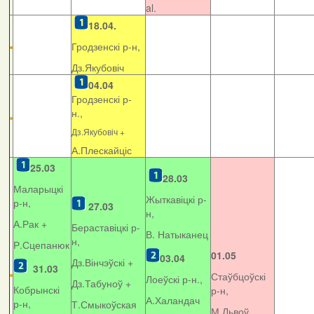
al.
18.04.
Гродзенскі р-н,
Дз.Якубовіч
04.04
Гродзенскі р-
н.,
Дз.Якубовіч +
А.Плескайціс
25.03
28.03
Маларыцкі
Жыткавіцкі р-
р-н,
27.03
н,
А.Рак +
Бераставіцкі р-
В. Натыканец
н,
Р.Сцепанюк
01.05
03.04
Дз.Вінчэўскі +
31.03
Стаўбцоўскі
Лоеўскі р-н.,
Дз.Табуноў +
Кобрынскі
р-н,
А.Халандач
р-н,
Т.Смыкоўская
М.Львоў