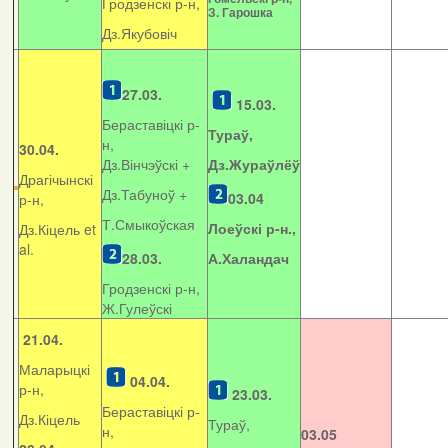
Гродзенскі р-н,
З. Гарошка
Дз.Якубовіч
27.03.
15.03.
Бераставіцкі р-
Тураў,
н,
30.04.
Дз.Вінчэўскі +
Дз.Жураўлёў
Драгічынскі
Дз.Табуноў +
03.04
р-н,
Т.Смыкоўская
Лоеўскі р-н.,
Дз.Кіцель et
al.
28.03.
А.Халандач
Гродзенскі р-н,
Ж.Гулеўскі
21.04.
Маларыцкі
04.04.
р-н,
23.03.
Бераставіцкі р-
Дз.Кіцель
Тураў,
н,
03.05