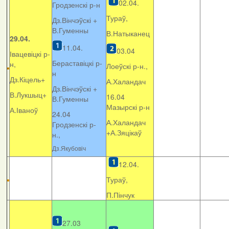
02.04.
Гродзенскі р-н
Тураў,
Дз.Вінчэўскі +
В.Гуменны
В.Натыканец
29.04.
11.04.
03.04
Івацевіцкі р-
Бераставіцкі р-
н,
Лоеўскі р-н.,
н
Дз.Кіцель+
А.Халандач
Дз.Вінчэўскі +
В.Лукшыц+
16.04
В.Гуменны
Мазырскі р-н
А.Іваноў
24.04
А.Халандач
Гродзенскі р-
+
А.Зяцікаў
н.,
Дз.Якубовіч
12.04.
Тураў,
П.Пінчук
27.03