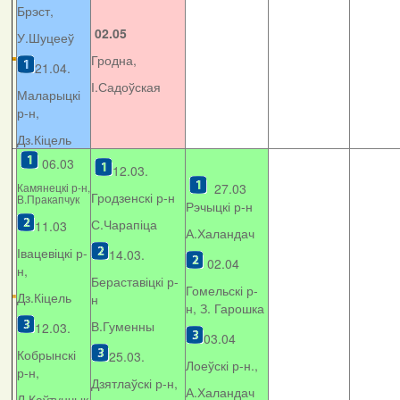
Брэст,
02.05
У.Шуцееў
Гродна,
21.04.
І.Садоўская
Маларыцкі
р-н,
Дз.Кіцель
06.03
12.03.
Камянецкі р-н,
27.03
Гродзенскі р-н
В.Пракапчук
Рэчыцкі р-н
С.Чарапіца
11.03
А.Халандач
Івацевіцкі р-
14.03.
02.04
н,
Бераставіцкі р-
Гомельскі р-
Дз.Кіцель
н
н, З. Гарошка
В.Гуменны
12.03.
03.04
Кобрынскі
25.03.
Лоеўскі р-н.,
р-н,
Дзятлаўскі р-н,
А.Халандач
Л.Каўтунчык