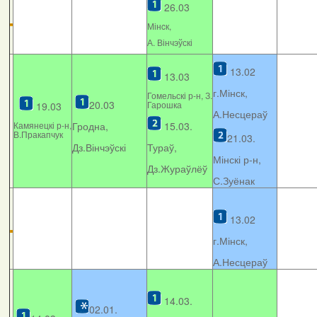
26.03
Мінcк,
А. Вінчэўскі
13.02
13.03
г.Мінск,
Гомельскі р-н, З.
20.03
Гарошка
19.03
А.Несцераў
Камянецкі р-н,
Гродна,
15.03.
В.Пракапчук
21.03.
Дз.Вінчэўскі
Тураў,
Мінскі р-н,
Дз.Жураўлёў
С.Зуёнак
13.02
г.Мінск,
А.Несцераў
14.03.
02.01.