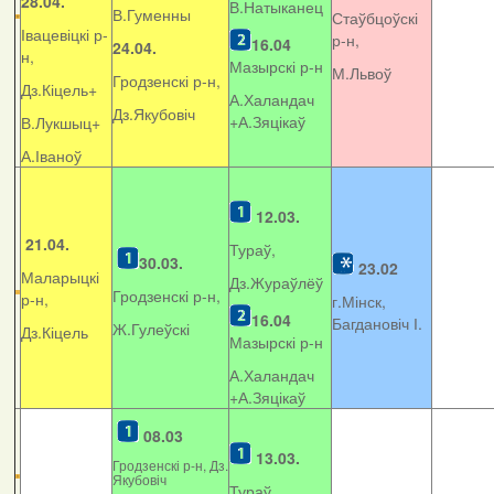
28.04.
В.Натыканец
В.Гуменны
Стаўбцоўскі
Івацевіцкі р-
р-н,
16.04
24.04.
н,
Мазырскі р-н
М.Львоў
Гродзенскі р-н,
Дз.Кіцель+
А.Халандач
Дз.Якубовіч
+
А.Зяцікаў
В.Лукшыц+
А.Іваноў
12.03.
21.04.
Тураў,
30.03.
23.02
Маларыцкі
Дз.Жураўлёў
Гродзенскі р-н,
р-н,
г.Мінск,
16.04
Багдановіч І.
Ж.Гулеўскі
Дз.Кіцель
Мазырскі р-н
А.Халандач
+
А.Зяцікаў
08.03
13.03.
Гродзенскі р-н, Дз.
Якубовіч
Тураў,