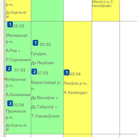
Мінскі р-н, С.
р-н,
Каспяровіч
Дз.Кіцель et
al.
25.03
Маларыцкі
р-н,
22.03
А.Рак +
Гродна,
Р.Сцепанюк
Дз.Якубовіч
31.03
27.03
03.04
Кобрынскі
Бераставіцкі р-
Лоеўскі р-н.,
р-н,
н,
А.Халандач
А.Кальчанка
Дз.Вінчэўскі +
03.04
Дз.Табуноў +
Пружанскі
Т.Смыкоўская
р-н,
Дз.Кіцель et
al.