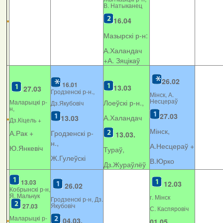
В. Натыканец
16.04
Мазырскі р-н:
А.Халандач
+
А. Зяцікаў
26.02
16.01
13.03
27.03
Гродзенскі р-н.,
Мінск, А.
Несцераў
Маларыцкі р-
Лоеўскі р-н.,
Дз.Якубовіч
н,
27.03
А.Халандач
13.03
Дз.Кіцель +
Мінск,
А.Рак +
Гродзенскі р-
13.03.
н.,
А.Несцераў +
Ю.Янкевіч
Тураў,
Ж.Гулеўскі
В.Юрко
Дз.Жураўлёў
13.03
12.03
26.02
Кобрынскі р-н,
Я. Мальчук
г. Мінск
Гродзенскі р-н, Дз.
Якубовіч
27.03
С. Каспяровіч
Маларыцкі р-
04.03.
01.05