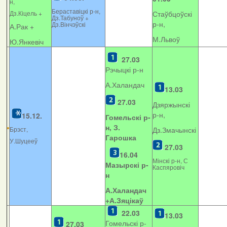
н,
Бераставіцкі р-н,
Дз.Кіцель +
Стаўбцоўскі
Дз.Табуноў +
р-н,
Дз.Вінчэўскі
А.Рак +
М.Львоў
Ю.Янкевіч
27.03
Рэчыцкі р-н
А.Халандач
13.03
27.03
Дзяржынскі
р-н,
15.12.
Гомельскі р-
н, З.
Брэст,
Дз.Змачынскі
Гарошка
У.Шуцееў
27.03
16.04
Мінскі р-н, С
Мазырскі р-
Каспяровіч
н
А.Халандач
+
А.Зяцікаў
22.03
13.03
Гомельскі р-
27.03