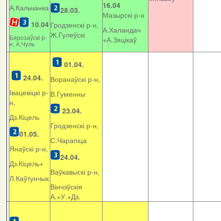
16.04
А.Кальчанка
28.03.
Мазырскі р-н
10.04
Гродзенскі р-н,
А.Халандач
Ж.Гулеўскі
Бярозаўскі р-
+
А.Зяцікаў
н, А.Чуль
01.04.
24.04.
Воранаўскі р-н,
Івацевіцкі р-
В.Гуменны
н,
23.04.
Дз.Кіцель
Гродзенскі р-н,
01.05.
С.Чарапіца
Янаўскі р-н,
24.04.
Дз.Кіцель+
Ваўкавыскі р-н,
Л.Каўтунчык
Вінчэўскія
А.+У.+Дз.