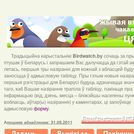
Традыцыйна карыстальнікі
Birdwatch
.
by
сочаць за пр
птушак ў Беларусь і запрашаем Вас далучацца да гэтай акц
летась, першыя тры назіранні для кожнай з абласцей буд
заносіцца ў адмысловую табліцу. Пры гэтым новыя назіран
першыя рэгістрацыі для Беларусі будуць адзначацца знач
таго, каб Вашае назіранне трапіла ў табліцу, пакіньце пра
інфармацыю (від, дзень, месца – бліжэйшы населены пункт
вобласць, аўтар(ы) назірання) у каментарах, ці запоўніце
адмысловую
форму
.
А
пошняе абнаўленне
:
31.05.2011