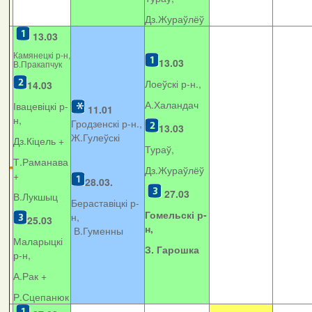
Дз.Жураўлёў
13.03
Камянецкі р-н,
13.03
В.Пракапчук
Лоеўскі р-н.,
14.03
А.Халандач
Івацевіцкі р-
11.01
н,
Гродзенскі р-н.,
13.03
Ж.Гулеўскі
Дз.Кіцель +
Тураў,
Т.Раманава
Дз.Жураўлёў
+
28.03.
27.03
В.Лукшыц
Бераставіцкі р-
Гомельскі р-
н,
25.03
н,
В.Гуменны
Маларыцкі
З. Гарошка
р-н,
А.Рак +
Р.Сцепанюк