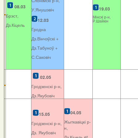
Слонімскі р-н,
08.03
19.03
У.Янушэвіч
Брэст,
Мінскі р-н,
12.03
Р.Шайкін
Дз.Кіцель
Гродна
Дз.Вінчэўскі +
Дз.Табуноў +
С.Саковіч
02.05
Гродзенскі р-н,
Дз.Якубовіч
04.05
15.05
Жыткавіцкі р-
Гродзенскі р-н,
н,
Дз. Якубовіч
Дз.Кіцель et