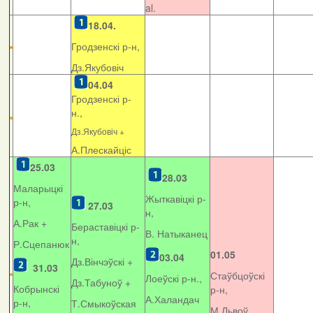
al.
18.04.
Гродзенскі р-н,
Дз.Якубовіч
04.04
Гродзенскі р-
н.,
Дз.Якубовіч +
А.Плескайціс
25.03
28.03
Маларыцкі
Жыткавіцкі р-
р-н,
27.03
н,
А.Рак +
Бераставіцкі р-
В. Натыканец
н,
Р.Сцепанюк
01.05
03.04
Дз.Вінчэўскі +
31.03
Стаўбцоўскі
Лоеўскі р-н.,
Дз.Табуноў +
Кобрынскі
р-н,
А.Халандач
р-н,
Т.Смыкоўская
М.Львоў