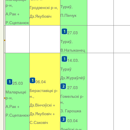
р-н,
Тураў,
Гродзенскі р-н,
А.Рак +
П.Пінчук
Дз.Якубовіч
Р.Сцепанюк
27.03
Тураў,
В.Натыканец
14.03.
Тураў
Дз.Жураўлёў
06.04
25.03
27.03
Бераставіцкі р-
Маларыцкі
н.,
Гомельскі р-
р-н,
н,
Дз.Вінчэўскі +
А.Рак +
З. Гарошка
Дз.Якубовіч +
Р.Сцепанюк
03.04
С.Саковіч
Лоеўскі р-н.,