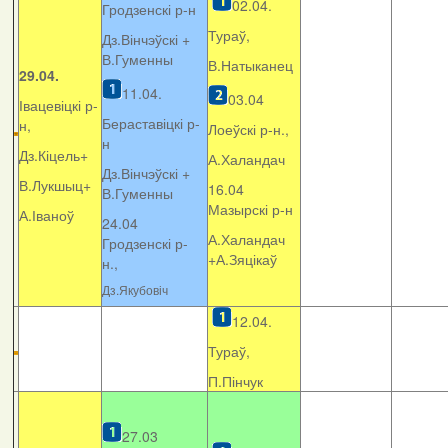
02.04.
Гродзенскі р-н
Тураў,
Дз.Вінчэўскі +
В.Гуменны
В.Натыканец
29.04.
11.04.
03.04
Івацевіцкі р-
Бераставіцкі р-
н,
Лоеўскі р-н.,
н
Дз.Кіцель+
А.Халандач
Дз.Вінчэўскі +
В.Лукшыц+
16.04
В.Гуменны
Мазырскі р-н
А.Іваноў
24.04
А.Халандач
Гродзенскі р-
+
А.Зяцікаў
н.,
Дз.Якубовіч
12.04.
Тураў,
П.Пінчук
27.03