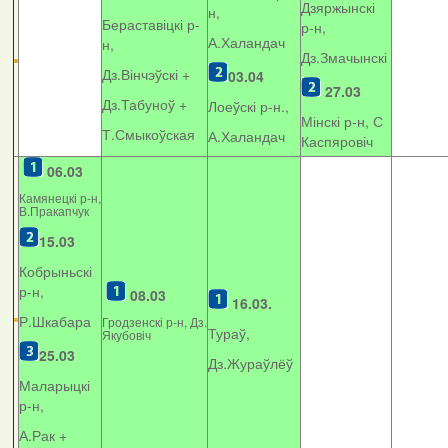
Дзяржынскі
н,
Бераставіцкі р-
р-н,
А.Халандач
н,
Дз.Змачынскі
Дз.Вінчэўскі +
03.04
27.03
Дз.Табуноў +
Лоеўскі р-н.,
Мінскі р-н, С
Т.Смыкоўская
А.Халандач
Каспяровіч
06.03
Камянецкі р-н,
В.Пракапчук
15.03
Кобрыньскі
р-н,
08.03
16.03.
Р.Шкабара
Гродзенскі р-н, Дз.
Тураў,
Якубовіч
25.03
Дз.Жураўлёў
Маларыцкі
р-н,
А.Рак +