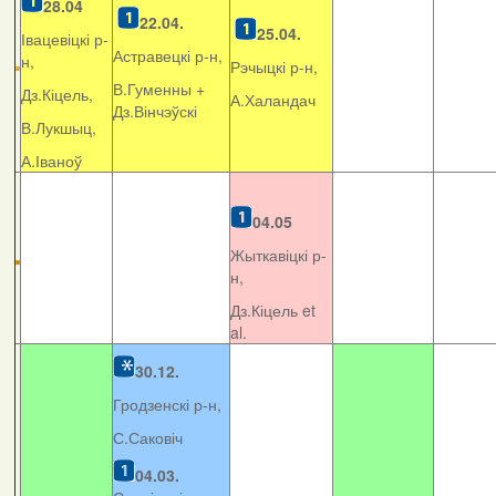
28.04
22.04.
25.04.
Івацевіцкі р-
Астравецкі р-н,
н,
Рэчыцкі р-н,
В.Гуменны +
Дз.Кіцель,
А.Халандач
Дз.Вінчэўскі
В.Лукшыц,
А.Іваноў
04.05
Жыткавіцкі р-
н,
Дз.Кіцель et
al.
30.12.
Гродзенскі р-н,
С.Саковіч
04.03.