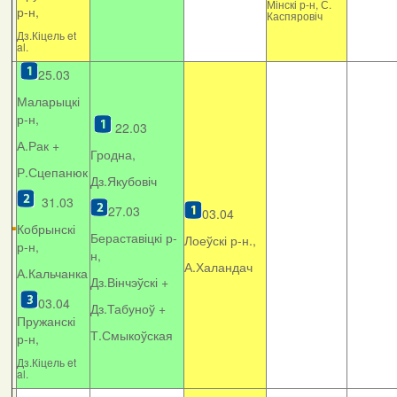
Мінскі р-н, С.
р-н,
Каспяровіч
Дз.Кіцель et
al.
25.03
Маларыцкі
р-н,
22.03
А.Рак +
Гродна,
Р.Сцепанюк
Дз.Якубовіч
31.03
27.03
03.04
Кобрынскі
Бераставіцкі р-
Лоеўскі р-н.,
р-н,
н,
А.Халандач
А.Кальчанка
Дз.Вінчэўскі +
03.04
Дз.Табуноў +
Пружанскі
Т.Смыкоўская
р-н,
Дз.Кіцель et
al.