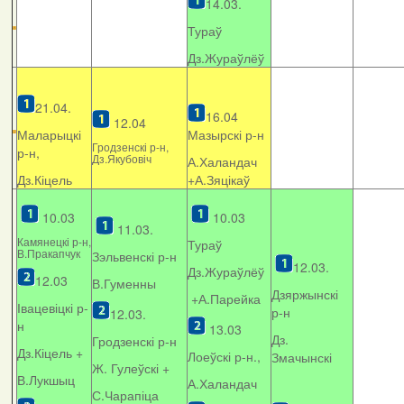
14.03.
Тураў
Дз.Жураўлёў
21.04.
16.04
12.04
Маларыцкі
Мазырскі р-н
Гродзенскі р-н,
р-н,
Дз.Якубовіч
А.Халандач
Дз.Кіцель
+
А.Зяцікаў
10.03
10.03
11.03.
Камянецкі р-н,
Тураў
В.Пракапчук
Зэльвенскі р-н
12.03.
Дз.Жураўлёў
12.03
В.Гуменны
Дзяржынскі
+А.Парейка
Івацевіцкі р-
р-н
12.03.
н
13.03
Дз.
Гродзенскі р-н
Дз.Кіцель +
Лоеўскі р-н.,
Змачынскі
Ж. Гулеўскі +
В.Лукшыц
А.Халандач
С.Чарапіца