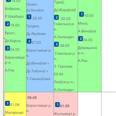
14.03
Тураў,
Гродна,
Кобрынь,
Дз.Жураўлёў
Дз.Вінчэўскі
10.03
Р.Шкабара
22.03
22.03
Мінск,
Гомельскі р-
18.03.
Гродна,
н,
А.Вінчэўскі
Брэст,
Дз.Якубовіч
А.Халандач
24.03
Дз.Кіцель
27.03
28.03
Дзяржынскі
24.03
Бераставіцкі р-
р-н,
Гомельскі р-
н,
Баранавіцкі
н,
А.Рак
р-н,
Дз.Вінчэўскі +
З. Гарошка
А.Рак
Дз.Табуноў +
03.04
Т.Смыкоўская
Лоеўскі р-н.,
А.Халандач
08.05
21.04.
Бераставіцкі р-
01.05
н,
Маларыцкі
Жыткавіцкі р-