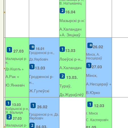
В. Натыканец
16.04
Мазырскі р-н:
А.Халандач
+
А. Зяцікаў
26.02
16.01
13.03
27.03
Гродзенскі р-н.,
Мінск, А.
Несцераў
Маларыцкі р-
Лоеўскі р-н.,
Дз.Якубовіч
н,
27.03
А.Халандач
13.03
Дз.Кіцель +
Мінск,
А.Рак +
Гродзенскі р-
13.03.
н.,
А.Несцераў +
Ю.Янкевіч
Тураў,
Ж.Гулеўскі
В.Юрко
Дз.Жураўлёў
13.03
12.03
26.02
Кобрынскі р-н,
Я. Мальчук
г. Мінск
Гродзенскі р-н, Дз.
Якубовіч
27.03
С. Каспяровіч
Маларыцкі р-
04.03.
01.05