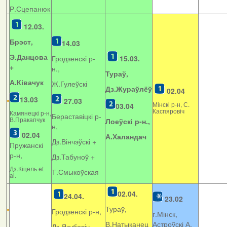
Р.Сцепанюк
12.03.
Брэст,
14.03
Э.Данцова
Гродзенскі р-
15.03.
+
н.,
Тураў,
А.Ківачук
Ж.Гулеўскі
Дз.Жураўлёў
02.04
13.03
27.03
Мінскі р-н, С.
03.04
Каспяровіч
Камянецкі р-н,
Бераставіцкі р-
В.Пракапчук
Лоеўскі р-н.,
н,
02.04
А.Халандач
Дз.Вінчэўскі +
Пружанскі
р-н,
Дз.Табуноў +
Дз.Кіцель et
Т.Смыкоўская
al.
02.04.
24.04.
23.02
Тураў,
Гродзенскі р-н,
г.Мінск,
В.Натыканец
Астроўскі А.
Дз.Якубовіч