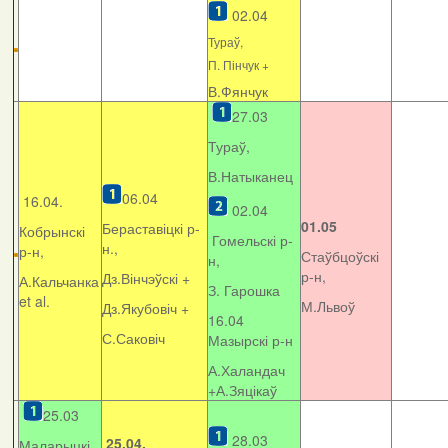
02.04
Тураў,
П. Пінчук +
В.Фянчук
27.03
Тураў,
В.Натыканец
06.04
16.04.
02.04
01.05
Бераставіцкі р-
Кобрынскі
Гомельскі р-
н.,
р-н,
Стаўбцоўскі
н,
р-н,
Дз.Вінчэўскі +
А.Кальчанка
З. Гарошка
et al.
М.Львоў
Дз.Якубовіч +
16.04
С.Саковіч
Мазырскі р-н
А.Халандач
+
А.Зяцікаў
25.03
28.03
25.04.
Маларыцкі