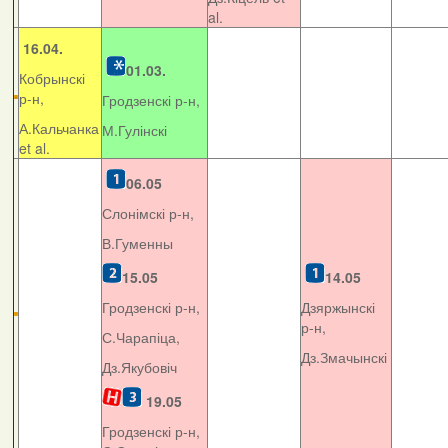
al.
16.04.
01.03.
Кобрынскі
р-н,
Гродзенскі р-н,
А.Кальчанка
М.Гулінскі
et al.
06.05
Слонімскі р-н,
В.Гуменны
15.05
14.05
Гродзенскі р-н,
Дзяржынскі
р-н,
С.Чарапіца,
Дз.Змачынскі
Дз.Якубовіч
19.05
Гродзенскі р-н,