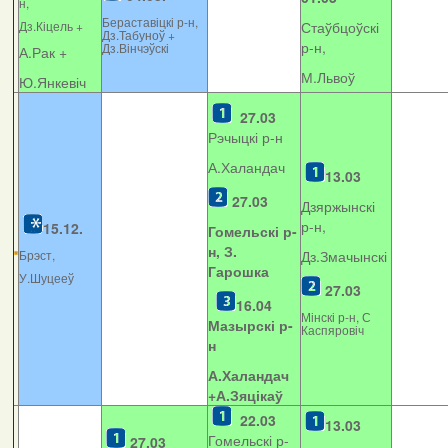
н,
Бераставіцкі р-н,
Дз.Кіцель +
Стаўбцоўскі
Дз.Табуноў +
р-н,
Дз.Вінчэўскі
А.Рак +
М.Львоў
Ю.Янкевіч
27.03
Рэчыцкі р-н
А.Халандач
13.03
27.03
Дзяржынскі
р-н,
15.12.
Гомельскі р-
н, З.
Брэст,
Дз.Змачынскі
Гарошка
У.Шуцееў
27.03
16.04
Мінскі р-н, С
Мазырскі р-
Каспяровіч
н
А.Халандач
+
А.Зяцікаў
22.03
13.03
Гомельскі р-
27.03