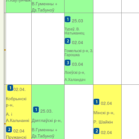
В.Гуменны +
Дз.Табуноў
25.03
Тураў, В.
Натыканец
02.04
Гомельскі р-н, З.
Гарошка
03.04
Лоеўскі р-н,
А.Халандач
02.04.
Кобрынскі
02.04
р-н,
25.03.
Мінскі р-н,
А. і
А.Кальчанкі
Дзятлаўскі р-н,
Р. Шайкін
В.Гуменны +
02.04
02.04
Дз.Табуноў
Пружанскі