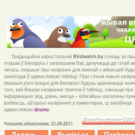
Традыцыйна карыстальнікі
Birdwatch
.
by
сочаць за пр
птушак ў Беларусь і запрашаем Вас далучацца да гэтай акц
летась, першыя тры назіранні для кожнай з абласцей буд
заносіцца ў адмысловую табліцу. Пры гэтым новыя назіран
першыя рэгістрацыі для Беларусі будуць адзначацца знач
таго, каб Вашае назіранне трапіла ў табліцу, пакіньце пра
інфармацыю (від, дзень, месца – бліжэйшы населены пункт
вобласць, аўтар(ы) назірання) у каментарах, ці запоўніце
адмысловую
форму
.
А
пошняе абнаўленне
:
31.05.2011