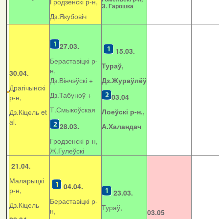
Гродзенскі р-н,
З. Гарошка
Дз.Якубовіч
27.03.
15.03.
Бераставіцкі р-
Тураў,
н,
30.04.
Дз.Вінчэўскі +
Дз.Жураўлёў
Драгічынскі
Дз.Табуноў +
03.04
р-н,
Т.Смыкоўская
Лоеўскі р-н.,
Дз.Кіцель et
al.
28.03.
А.Халандач
Гродзенскі р-н,
Ж.Гулеўскі
21.04.
Маларыцкі
04.04.
р-н,
23.03.
Бераставіцкі р-
Дз.Кіцель
Тураў,
н,
03.05