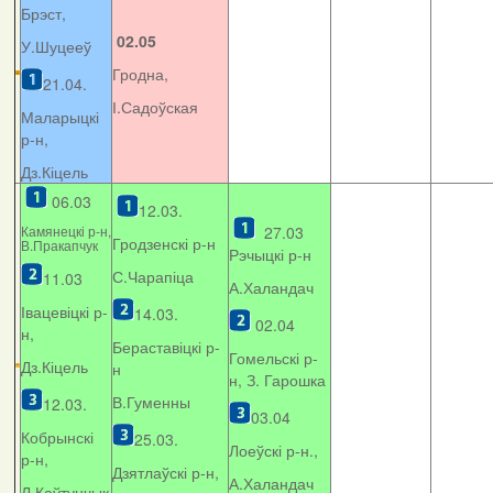
Брэст,
02.05
У.Шуцееў
Гродна,
21.04.
І.Садоўская
Маларыцкі
р-н,
Дз.Кіцель
06.03
12.03.
Камянецкі р-н,
27.03
Гродзенскі р-н
В.Пракапчук
Рэчыцкі р-н
С.Чарапіца
11.03
А.Халандач
Івацевіцкі р-
14.03.
02.04
н,
Бераставіцкі р-
Гомельскі р-
Дз.Кіцель
н
н, З. Гарошка
В.Гуменны
12.03.
03.04
Кобрынскі
25.03.
Лоеўскі р-н.,
р-н,
Дзятлаўскі р-н,
А.Халандач
Л.Каўтунчык