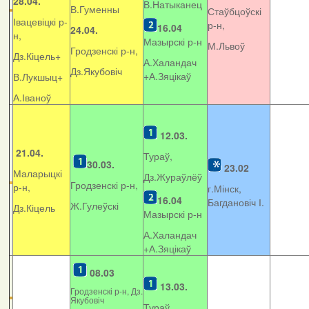
28.04.
В.Натыканец
В.Гуменны
Стаўбцоўскі
Івацевіцкі р-
р-н,
16.04
24.04.
н,
Мазырскі р-н
М.Львоў
Гродзенскі р-н,
Дз.Кіцель+
А.Халандач
Дз.Якубовіч
+
А.Зяцікаў
В.Лукшыц+
А.Іваноў
12.03.
21.04.
Тураў,
30.03.
23.02
Маларыцкі
Дз.Жураўлёў
Гродзенскі р-н,
р-н,
г.Мінск,
16.04
Багдановіч І.
Ж.Гулеўскі
Дз.Кіцель
Мазырскі р-н
А.Халандач
+
А.Зяцікаў
08.03
13.03.
Гродзенскі р-н, Дз.
Якубовіч
Тураў,