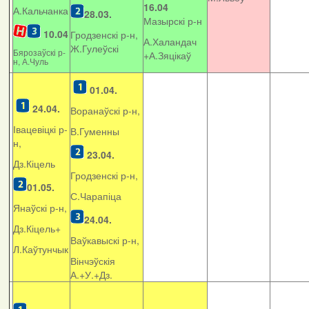
16.04
А.Кальчанка
28.03.
Мазырскі р-н
10.04
Гродзенскі р-н,
А.Халандач
Ж.Гулеўскі
Бярозаўскі р-
+
А.Зяцікаў
н, А.Чуль
01.04.
24.04.
Воранаўскі р-н,
Івацевіцкі р-
В.Гуменны
н,
23.04.
Дз.Кіцель
Гродзенскі р-н,
01.05.
С.Чарапіца
Янаўскі р-н,
24.04.
Дз.Кіцель+
Ваўкавыскі р-н,
Л.Каўтунчык
Вінчэўскія
А.+У.+Дз.