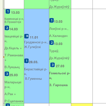
Дз.Жураўлёў
13.03
Камянецкі р-н,
13.03
В.Пракапчук
Лоеўскі р-н.,
14.03
А.Халандач
Івацевіцкі р-
11.01
н,
Гродзенскі р-н.,
13.03
Ж.Гулеўскі
Дз.Кіцель +
Тураў,
Т.Раманава
Дз.Жураўлёў
+
28.03.
27.03
В.Лукшыц
Бераставіцкі р-
Гомельскі р-
н,
25.03
н,
В.Гуменны
Маларыцкі
З. Гарошка
р-н,
А.Рак +
Р.Сцепанюк