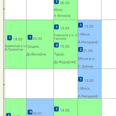
26.03
Мінcк,
А. Вінчэўскі
13.02
13.03
г.Мінск,
Гомельскі р-н, З.
20.03
Гарошка
19.03
А.Несцераў
Камянецкі р-н,
Гродна,
15.03.
В.Пракапчук
21.03.
Дз.Вінчэўскі
Тураў,
Мінскі р-н,
Дз.Жураўлёў
С.Зуёнак
13.02
г.Мінск,
А.Несцераў
14.03.
02.01.