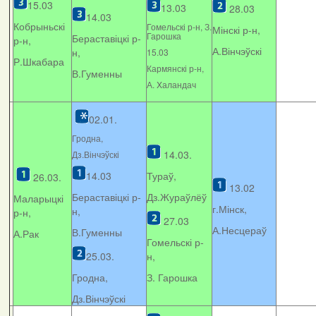
15.03
13.03
28.03
14.03
Кобрыньскі
Гомельскі р-н, З.
Мінскі р-н,
Гарошка
Бераставіцкі р-
р-н,
А.Вінчэўскі
н,
15.03
Р.Шкабара
Кармянскі р-н,
В.Гуменны
А. Xаландач
02.01.
Гродна,
14.03.
Дз.Вінчэўскі
14.03
Тураў,
26.03.
13.02
Бераставіцкі р-
Дз.Жураўлёў
Маларыцкі
г.Мінск,
н,
р-н,
27.03
А.Несцераў
В.Гуменны
А.Рак
Гомельскі р-
25.03.
н,
Гродна,
З. Гарошка
Дз.Вінчэўскі