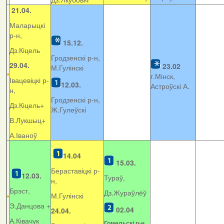
21.04.
Маларыцкі
р-н,
15.12.
Дз.Кіцель
Гродзенскі р-н,
29.04.
23.02
М.Гулінскі
г.Мінск,
Івацевіцкі р-
12.03.
Астроўскі А.
н,
Гродзенскі р-н,
Дз.Кіцель+
Ж.Гулеўскі
В.Лукшыц+
А.Іваноў
14.04
15.03.
Бераставіцкі р-
12.03.
Тураў,
н,
Брэст,
Дз.Жураўлёў
М.Гулінскі
Э.Данцова +
02.04
24.04.
А.Ківачук
Гомельскі р-н,