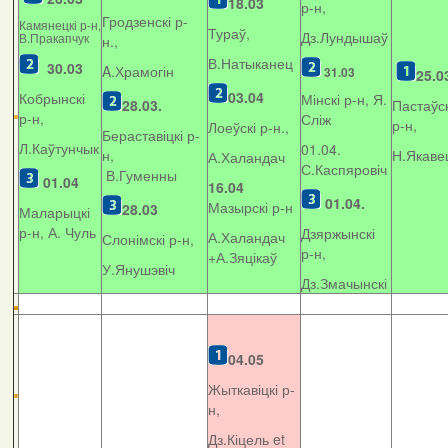
18.03
р-н,
Гродзенскі р-
Камянецкі р-н,
Тураў,
Дз.Лундышаў
В.Пракапчук
н.,
В.Натыканец
30.03
A.Храмогін
31.03
25.0
03.04
Кобрынскі
Мінскі р-н, Я.
28.03.
Пастаўск
р-н,
Сліж
р-н,
Лоеўскі р-н.,
Бераставіцкі р-
Л.Каўтунчык
01.04.
н,
Н.Якаве
А.Халандач
С.Каспяровіч
В.Гуменны
01.04
16.04
01.04.
Мазырскі р-н
28.03
Маларыцкі
р-н, А. Чуль
Дзяржынскі
А.Халандач
Слонімскі р-н,
р-н,
+
А.Зяцікаў
У.Янушэвіч
Дз.Змачынскі
04.05
Жыткавіцкі р-
н,
Дз.Кіцель et