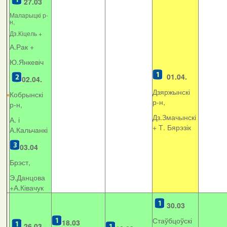
27.03
Маларыцкі р-
н,
Дз.Кіцель +
А.Рак +
Ю.Янкевіч
01.04.
02.04.
Дзяржынскі
Кобрынскі
р-н,
р-н,
Дз.Змачынскі
А. і
+
Т. Бярэзік
А.Кальчанкі
03.04
Брэст,
Э.Данцова
+А.Ківачук
30.03
Стаўбцоўскі
18.03
26.03