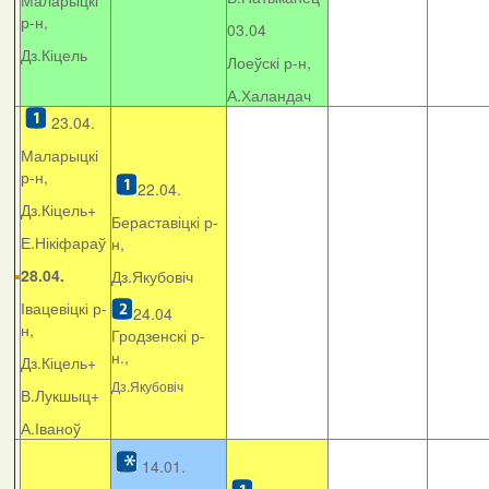
Маларыцкі
р-н,
03.04
Дз.Кіцель
Лоеўскі р-н,
А.Халандач
23.04.
Маларыцкі
р-н,
22.04.
Дз.Кіцель+
Бераставіцкі р-
Е.Нікіфараў
н,
28.04.
Дз.Якубовіч
Івацевіцкі р-
24.04
н,
Гродзенскі р-
н.,
Дз.Кіцель+
Дз.Якубовіч
В.Лукшыц+
А.Іваноў
14.01.