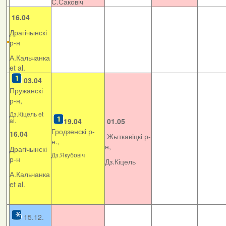
С.Саковіч
16.04
Драгічынскі
р-н
А.Кальчанка
et al.
03.04
Пружанскі
р-н,
Дз.Кіцель et
al.
19.04
01.05
Гродзенскі р-
16.04
Жыткавіцкі р-
н.,
н,
Драгічынскі
Дз.Якубовіч
р-н
Дз.Кіцель
А.Кальчанка
et al.
15.12.