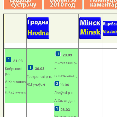
28.03
31.03
Жыткавіцкі р-
н,
Кобрынскі
30.03
р-н,
В.Натыканец
Гродзенскі р-н,
А.Кальчанка
Ж.Гулеўскі
03.04
+
Л.Каўтунчык
Лоеўскі р-н.,
А.Халандач
28.03
Жыткавіцкі р-н,