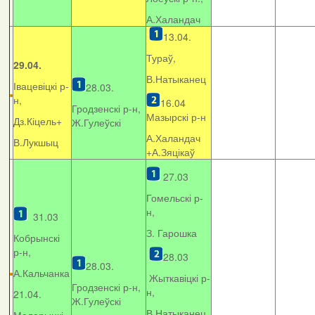
А.Халандач
13.04.
Тураў,
29.04.
В.Натыканец
Івацевіцкі р-
28.03.
н,
16.04
Гродзенскі р-н,
Мазырскі р-н
Дз.Кіцель+
Ж.Гулеўскі
А.Халандач
В.Лукшыц
+
А.Зяцікаў
27.03
Гомельскі р-
н,
31.03
З. Гарошка
Кобрынскі
р-н,
28.03
28.03.
А.Кальчанка
Жыткавіцкі р-
Гродзенскі р-н,
н,
21.04.
Ж.Гулеўскі
В.Натыканец