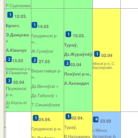
Р.Сцепанюк
12.03.
Брэст,
14.03
Э.Данцова
Гродзенскі р-
15.03.
+
н.,
Тураў,
А.Ківачук
Ж.Гулеўскі
Дз.Жураўлёў
02.04
13.03
27.03
Мінскі р-н, С.
03.04
Каспяровіч
Камянецкі р-н,
Бераставіцкі р-
В.Пракапчук
Лоеўскі р-н.,
н,
02.04
А.Халандач
Дз.Вінчэўскі +
Пружанскі
р-н,
Дз.Табуноў +
Дз.Кіцель et
Т.Смыкоўская
al.
02.04.
24.04.
23.02
Тураў,
Гродзенскі р-н,
г.Мінск,
В.Натыканец
Астроўскі А.
Дз.Якубовіч