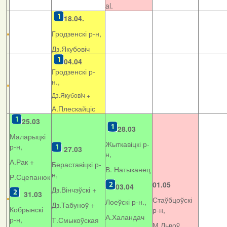
al.
18.04.
Гродзенскі р-н,
Дз.Якубовіч
04.04
Гродзенскі р-
н.,
Дз.Якубовіч +
А.Плескайціс
25.03
28.03
Маларыцкі
Жыткавіцкі р-
р-н,
27.03
н,
А.Рак +
Бераставіцкі р-
В. Натыканец
н,
Р.Сцепанюк
01.05
03.04
Дз.Вінчэўскі +
31.03
Стаўбцоўскі
Лоеўскі р-н.,
Дз.Табуноў +
Кобрынскі
р-н,
А.Халандач
р-н,
Т.Смыкоўская
М.Львоў