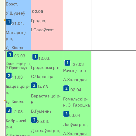
Брэст,
02.05
У.Шуцееў
Гродна,
21.04.
І.Садоўская
Маларыцкі
р-н,
Дз.Кіцель
06.03
12.03.
Камянецкі р-н,
27.03
Гродзенскі р-н
В.Пракапчук
Рэчыцкі р-н
С.Чарапіца
11.03
А.Халандач
Івацевіцкі р-
14.03.
02.04
н,
Бераставіцкі р-
Гомельскі р-
Дз.Кіцель
н
н, З. Гарошка
В.Гуменны
12.03.
03.04
Кобрынскі
25.03.
Лоеўскі р-н.,
р-н,
Дзятлаўскі р-н,
А.Халандач
Л.Каўтунчык