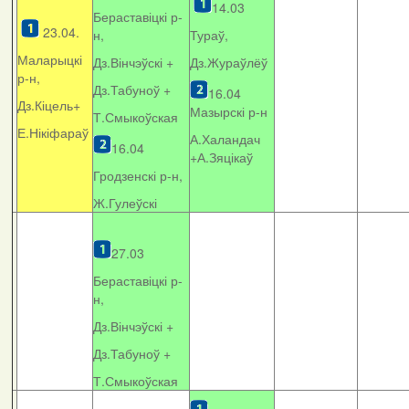
14.03
Бераставіцкі р-
23.04.
н,
Тураў,
Маларыцкі
Дз.Вінчэўскі +
Дз.Жураўлёў
р-н,
Дз.Табуноў +
16.04
Дз.Кіцель+
Мазырскі р-н
Т.Смыкоўская
Е.Нікіфараў
А.Халандач
16.04
+
А.Зяцікаў
Гродзенскі р-н,
Ж.Гулеўскі
27.03
Бераставіцкі р-
н,
Дз.Вінчэўскі +
Дз.Табуноў +
Т.Смыкоўская