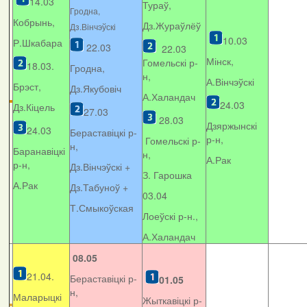
14.03
Тураў,
Гродна,
Кобрынь,
Дз.Жураўлёў
Дз.Вінчэўскі
10.03
Р.Шкабара
22.03
22.03
Мінск,
Гомельскі р-
18.03.
Гродна,
н,
А.Вінчэўскі
Брэст,
Дз.Якубовіч
А.Халандач
24.03
Дз.Кіцель
27.03
28.03
Дзяржынскі
24.03
Бераставіцкі р-
р-н,
Гомельскі р-
н,
Баранавіцкі
н,
А.Рак
р-н,
Дз.Вінчэўскі +
З. Гарошка
А.Рак
Дз.Табуноў +
03.04
Т.Смыкоўская
Лоеўскі р-н.,
А.Халандач
08.05
21.04.
Бераставіцкі р-
01.05
н,
Маларыцкі
Жыткавіцкі р-