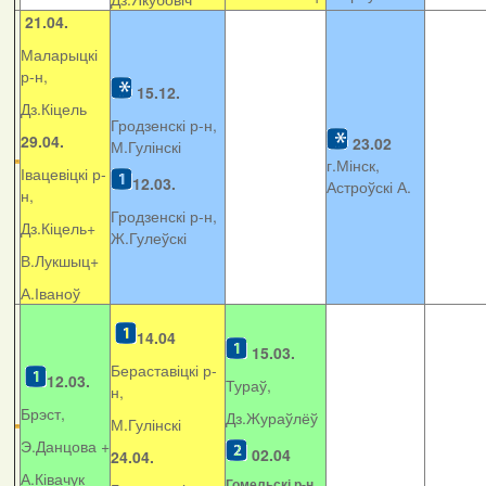
21.04.
Маларыцкі
р-н,
15.12.
Дз.Кіцель
Гродзенскі р-н,
29.04.
23.02
М.Гулінскі
г.Мінск,
Івацевіцкі р-
12.03.
Астроўскі А.
н,
Гродзенскі р-н,
Дз.Кіцель+
Ж.Гулеўскі
В.Лукшыц+
А.Іваноў
14.04
15.03.
Бераставіцкі р-
12.03.
Тураў,
н,
Брэст,
Дз.Жураўлёў
М.Гулінскі
Э.Данцова +
02.04
24.04.
А.Ківачук
Гомельскі р-н,