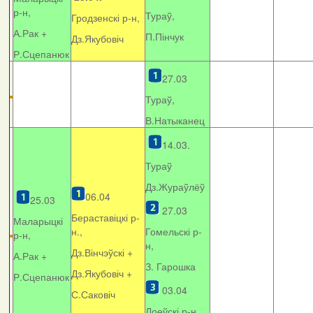
р-н,
Тураў,
Гродзенскі р-н,
А.Рак +
П.Пінчук
Дз.Якубовіч
Р.Сцепанюк
27.03
Тураў,
В.Натыканец
14.03.
Тураў
Дз.Жураўлёў
06.04
25.03
27.03
Бераставіцкі р-
Маларыцкі
н.,
Гомельскі р-
р-н,
н,
Дз.Вінчэўскі +
А.Рак +
З. Гарошка
Дз.Якубовіч +
Р.Сцепанюк
03.04
С.Саковіч
Лоеўскі р-н.,