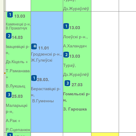
Дз.Жураўлёў
13.03
Камянецкі р-н,
13.03
В.Пракапчук
Лоеўскі р-н.,
14.03
А.Халандач
Івацевіцкі р-
11.01
н,
Гродзенскі р-н.,
13.03
Ж.Гулеўскі
Дз.Кіцель +
Тураў,
Т.Раманава
Дз.Жураўлёў
+
28.03.
27.03
В.Лукшыц
Бераставіцкі р-
Гомельскі р-
н,
25.03
н,
В.Гуменны
Маларыцкі
З. Гарошка
р-н,
А.Рак +
Р.Сцепанюк