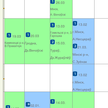
26.03
Мінcк,
А. Вінчэўскі
13.02
13.03
г.Мінск,
Гомельскі р-н, З.
20.03
Гарошка
19.03
А.Несцераў
Камянецкі р-н,
Гродна,
15.03.
В.Пракапчук
21.03.
Дз.Вінчэўскі
Тураў,
Мінскі р-н,
Дз.Жураўлёў
С.Зуёнак
13.02
г.Мінск,
А.Несцераў
14.03.
02.01.