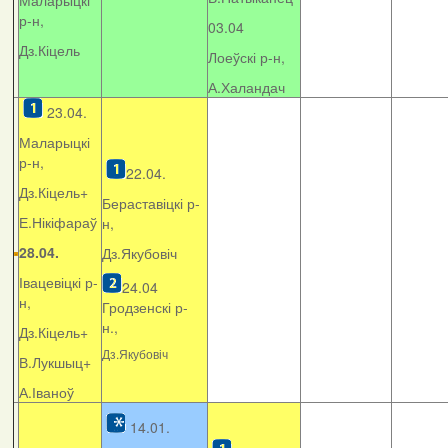
Маларыцкі
р-н,
03.04
Дз.Кіцель
Лоеўскі р-н,
А.Халандач
23.04.
Маларыцкі
р-н,
22.04.
Дз.Кіцель+
Бераставіцкі р-
Е.Нікіфараў
н,
28.04.
Дз.Якубовіч
Івацевіцкі р-
24.04
н,
Гродзенскі р-
н.,
Дз.Кіцель+
Дз.Якубовіч
В.Лукшыц+
А.Іваноў
14.01.