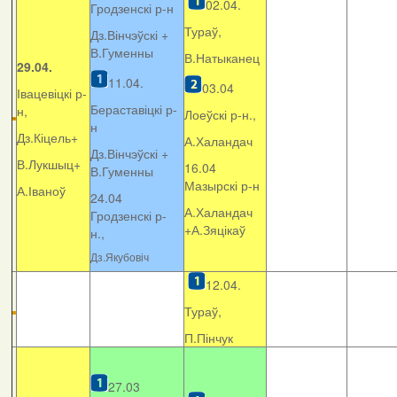
02.04.
Гродзенскі р-н
Тураў,
Дз.Вінчэўскі +
В.Гуменны
В.Натыканец
29.04.
11.04.
03.04
Івацевіцкі р-
Бераставіцкі р-
н,
Лоеўскі р-н.,
н
Дз.Кіцель+
А.Халандач
Дз.Вінчэўскі +
В.Лукшыц+
16.04
В.Гуменны
Мазырскі р-н
А.Іваноў
24.04
А.Халандач
Гродзенскі р-
+
А.Зяцікаў
н.,
Дз.Якубовіч
12.04.
Тураў,
П.Пінчук
27.03