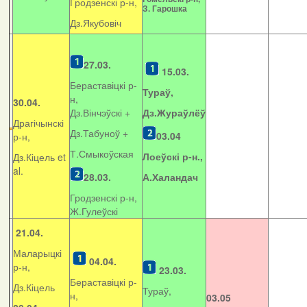
Гродзенскі р-н,
З. Гарошка
Дз.Якубовіч
27.03.
15.03.
Бераставіцкі р-
Тураў,
н,
30.04.
Дз.Вінчэўскі +
Дз.Жураўлёў
Драгічынскі
Дз.Табуноў +
03.04
р-н,
Т.Смыкоўская
Лоеўскі р-н.,
Дз.Кіцель et
al.
28.03.
А.Халандач
Гродзенскі р-н,
Ж.Гулеўскі
21.04.
Маларыцкі
04.04.
р-н,
23.03.
Бераставіцкі р-
Дз.Кіцель
Тураў,
н,
03.05