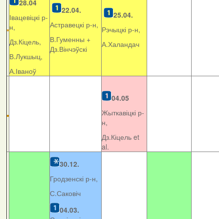
28.04
22.04.
25.04.
Івацевіцкі р-
Астравецкі р-н,
н,
Рэчыцкі р-н,
В.Гуменны +
Дз.Кіцель,
А.Халандач
Дз.Вінчэўскі
В.Лукшыц,
А.Іваноў
04.05
Жыткавіцкі р-
н,
Дз.Кіцель et
al.
30.12.
Гродзенскі р-н,
С.Саковіч
04.03.