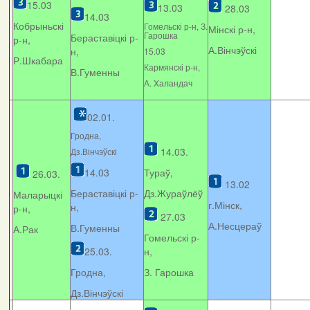
15.03
13.03
28.03
14.03
Кобрыньскі
Гомельскі р-н, З.
Мінскі р-н,
Гарошка
Бераставіцкі р-
р-н,
А.Вінчэўскі
н,
15.03
Р.Шкабара
Кармянскі р-н,
В.Гуменны
А. Xаландач
02.01.
Гродна,
14.03.
Дз.Вінчэўскі
14.03
Тураў,
26.03.
13.02
Бераставіцкі р-
Дз.Жураўлёў
Маларыцкі
г.Мінск,
н,
р-н,
27.03
А.Несцераў
В.Гуменны
А.Рак
Гомельскі р-
25.03.
н,
Гродна,
З. Гарошка
Дз.Вінчэўскі