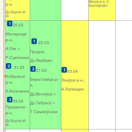
Мінскі р-н, С.
р-н,
Каспяровіч
Дз.Кіцель et
al.
25.03
Маларыцкі
р-н,
22.03
А.Рак +
Гродна,
Р.Сцепанюк
Дз.Якубовіч
31.03
27.03
03.04
Кобрынскі
Бераставіцкі р-
Лоеўскі р-н.,
р-н,
н,
А.Халандач
А.Кальчанка
Дз.Вінчэўскі +
03.04
Дз.Табуноў +
Пружанскі
Т.Смыкоўская
р-н,
Дз.Кіцель et
al.