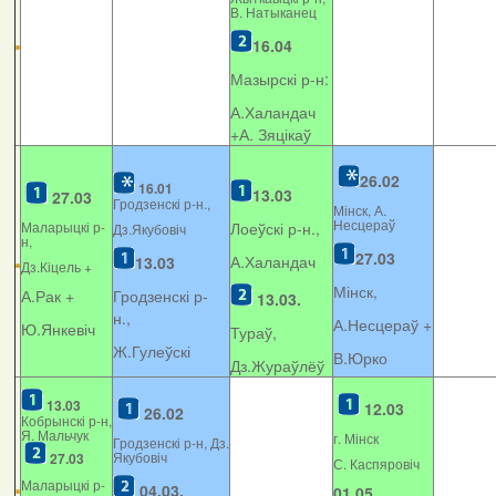
В. Натыканец
16.04
Мазырскі р-н:
А.Халандач
+
А. Зяцікаў
26.02
16.01
13.03
27.03
Гродзенскі р-н.,
Мінск, А.
Несцераў
Маларыцкі р-
Лоеўскі р-н.,
Дз.Якубовіч
н,
27.03
А.Халандач
13.03
Дз.Кіцель +
Мінск,
А.Рак +
Гродзенскі р-
13.03.
н.,
А.Несцераў +
Ю.Янкевіч
Тураў,
Ж.Гулеўскі
В.Юрко
Дз.Жураўлёў
13.03
12.03
26.02
Кобрынскі р-н,
Я. Мальчук
г. Мінск
Гродзенскі р-н, Дз.
Якубовіч
27.03
С. Каспяровіч
Маларыцкі р-
04.03.
01.05