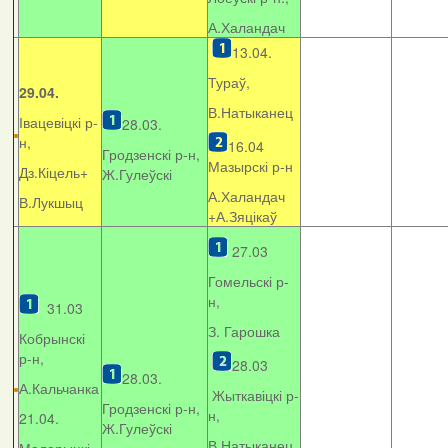
А.Халандач
13.04.
Тураў,
29.04.
В.Натыканец
Івацевіцкі р-
28.03.
н,
16.04
Гродзенскі р-н,
Мазырскі р-н
Дз.Кіцель+
Ж.Гулеўскі
А.Халандач
В.Лукшыц
+
А.Зяцікаў
27.03
Гомельскі р-
н,
31.03
З. Гарошка
Кобрынскі
р-н,
28.03
28.03.
А.Кальчанка
Жыткавіцкі р-
Гродзенскі р-н,
н,
21.04.
Ж.Гулеўскі
В.Натыканец