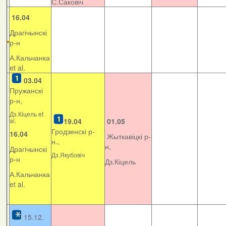
С.Саковіч
16.04
Драгічынскі
р-н
А.Кальчанка
et al.
03.04
Пружанскі
р-н,
Дз.Кіцель et
al.
19.04
01.05
Гродзенскі р-
16.04
Жыткавіцкі р-
н.,
н,
Драгічынскі
Дз.Якубовіч
р-н
Дз.Кіцель
А.Кальчанка
et al.
15.12.