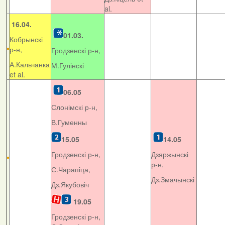
al.
16.04.
01.03.
Кобрынскі
р-н,
Гродзенскі р-н,
А.Кальчанка
М.Гулінскі
et al.
06.05
Слонімскі р-н,
В.Гуменны
15.05
14.05
Гродзенскі р-н,
Дзяржынскі
р-н,
С.Чарапіца,
Дз.Змачынскі
Дз.Якубовіч
19.05
Гродзенскі р-н,