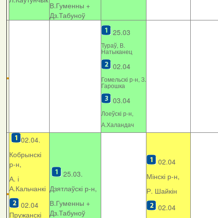
В.Гуменны +
Дз.Табуноў
25.03
Тураў, В.
Натыканец
02.04
Гомельскі р-н, З.
Гарошка
03.04
Лоеўскі р-н,
А.Халандач
02.04.
Кобрынскі
02.04
р-н,
25.03.
Мінскі р-н,
А. і
А.Кальчанкі
Дзятлаўскі р-н,
Р. Шайкін
В.Гуменны +
02.04
02.04
Дз.Табуноў
Пружанскі