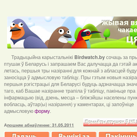
Традыцыйна карыстальнікі
Birdwatch
.
by
сочаць за пр
птушак ў Беларусь і запрашаем Вас далучацца да гэтай акц
летась, першыя тры назіранні для кожнай з абласцей буд
заносіцца ў адмысловую табліцу. Пры гэтым новыя назіран
першыя рэгістрацыі для Беларусі будуць адзначацца знач
таго, каб Вашае назіранне трапіла ў табліцу, пакіньце пра
інфармацыю (від, дзень, месца – бліжэйшы населены пункт
вобласць, аўтар(ы) назірання) у каментарах, ці запоўніце
адмысловую
форму
.
А
пошняе абнаўленне
:
31.05.2011