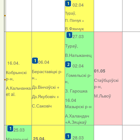
02.04
Тураў,
П. Пінчук +
В.Фянчук
27.03
Тураў,
В.Натыканец
06.04
16.04.
02.04
01.05
Бераставіцкі р-
Кобрынскі
Гомельскі р-
н.,
р-н,
Стаўбцоўскі
н,
р-н,
Дз.Вінчэўскі +
А.Кальчанка
З. Гарошка
et al.
М.Львоў
Дз.Якубовіч +
16.04
С.Саковіч
Мазырскі р-н
А.Халандач
+
А.Зяцікаў
25.03
28.03
25.04.
Маларыцкі