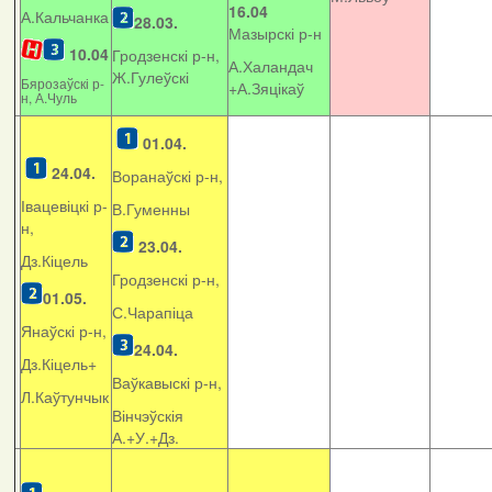
16.04
А.Кальчанка
28.03.
Мазырскі р-н
10.04
Гродзенскі р-н,
А.Халандач
Ж.Гулеўскі
Бярозаўскі р-
+
А.Зяцікаў
н, А.Чуль
01.04.
24.04.
Воранаўскі р-н,
Івацевіцкі р-
В.Гуменны
н,
23.04.
Дз.Кіцель
Гродзенскі р-н,
01.05.
С.Чарапіца
Янаўскі р-н,
24.04.
Дз.Кіцель+
Ваўкавыскі р-н,
Л.Каўтунчык
Вінчэўскія
А.+У.+Дз.