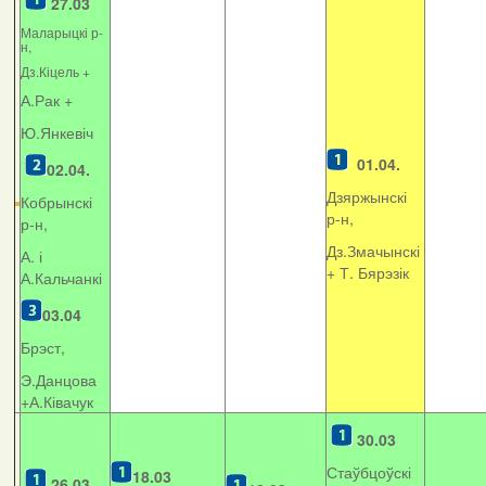
27.03
Маларыцкі р-
н,
Дз.Кіцель +
А.Рак +
Ю.Янкевіч
01.04.
02.04.
Дзяржынскі
Кобрынскі
р-н,
р-н,
Дз.Змачынскі
А. і
+
Т. Бярэзік
А.Кальчанкі
03.04
Брэст,
Э.Данцова
+А.Ківачук
30.03
Стаўбцоўскі
18.03
26.03