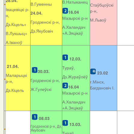
28.04.
В.Натыканец
В.Гуменны
Стаўбцоўскі
Івацевіцкі р-
р-н,
16.04
24.04.
н,
Мазырскі р-н
М.Львоў
Гродзенскі р-н,
Дз.Кіцель+
А.Халандач
Дз.Якубовіч
+
А.Зяцікаў
В.Лукшыц+
А.Іваноў
12.03.
21.04.
Тураў,
30.03.
23.02
Маларыцкі
Дз.Жураўлёў
Гродзенскі р-н,
р-н,
г.Мінск,
16.04
Багдановіч І.
Ж.Гулеўскі
Дз.Кіцель
Мазырскі р-н
А.Халандач
+
А.Зяцікаў
08.03
13.03.
Гродзенскі р-н, Дз.
Якубовіч
Тураў,