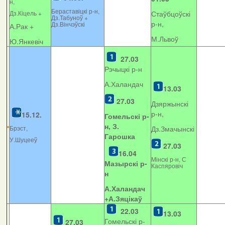
н,
Бераставіцкі р-н,
Дз.Кіцель +
Стаўбцоўскі
Дз.Табуноў +
р-н,
Дз.Вінчэўскі
А.Рак +
М.Львоў
Ю.Янкевіч
27.03
Рэчыцкі р-н
А.Халандач
13.03
27.03
Дзяржынскі
р-н,
15.12.
Гомельскі р-
н, З.
Брэст,
Дз.Змачынскі
Гарошка
У.Шуцееў
27.03
16.04
Мінскі р-н, С
Мазырскі р-
Каспяровіч
н
А.Халандач
+
А.Зяцікаў
22.03
13.03
Гомельскі р-
27.03