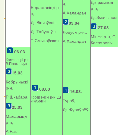
Дзяржынскі
н,
Бераставіцкі р-
р-н,
А.Халандач
н,
Дз.Змачынскі
Дз.Вінчэўскі +
03.04
27.03
Дз.Табуноў +
Лоеўскі р-н.,
Мінскі р-н, С
Т.Смыкоўская
А.Халандач
Каспяровіч
06.03
Камянецкі р-н,
В.Пракапчук
15.03
Кобрыньскі
р-н,
08.03
16.03.
Р.Шкабара
Гродзенскі р-н, Дз.
Тураў,
Якубовіч
25.03
Дз.Жураўлёў
Маларыцкі
р-н,
А.Рак +