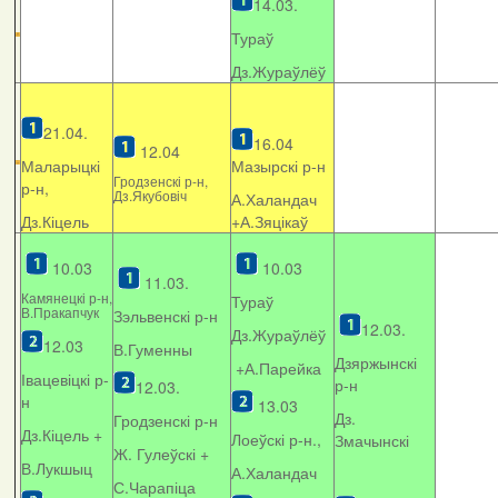
14.03.
Тураў
Дз.Жураўлёў
21.04.
16.04
12.04
Маларыцкі
Мазырскі р-н
Гродзенскі р-н,
р-н,
Дз.Якубовіч
А.Халандач
Дз.Кіцель
+
А.Зяцікаў
10.03
10.03
11.03.
Камянецкі р-н,
Тураў
В.Пракапчук
Зэльвенскі р-н
12.03.
Дз.Жураўлёў
12.03
В.Гуменны
Дзяржынскі
+А.Парейка
Івацевіцкі р-
р-н
12.03.
н
13.03
Дз.
Гродзенскі р-н
Дз.Кіцель +
Лоеўскі р-н.,
Змачынскі
Ж. Гулеўскі +
В.Лукшыц
А.Халандач
С.Чарапіца