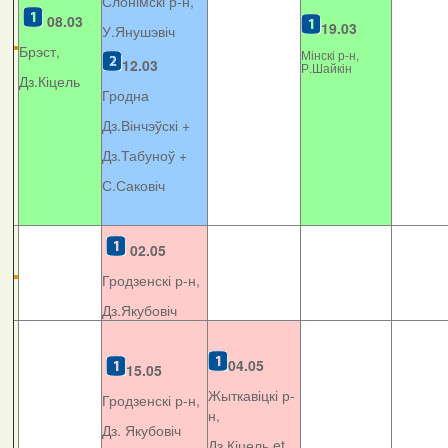
Слонімскі р-н,
08.03
19.03
У.Янушэвіч
Брэст,
Мінскі р-н,
12.03
Р.Шайкін
Дз.Кіцель
Гродна
Дз.Вінчэўскі +
Дз.Табуноў +
С.Саковіч
02.05
Гродзенскі р-н,
Дз.Якубовіч
04.05
15.05
Жыткавіцкі р-
Гродзенскі р-н,
н,
Дз. Якубовіч
Дз.Кіцель et