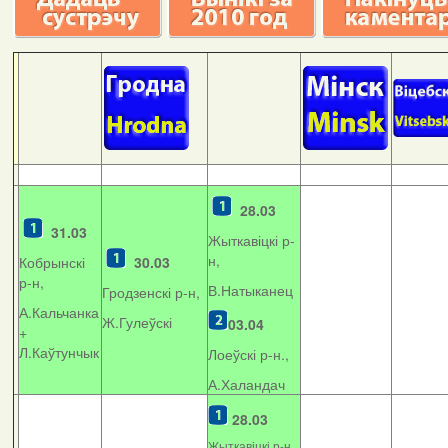
28.03
31.03
Жыткавіцкі р-
н,
Кобрынскі
30.03
р-н,
В.Натыканец
Гродзенскі р-н,
А.Кальчанка
Ж.Гулеўскі
03.04
+
Л.Каўтунчык
Лоеўскі р-н.,
А.Халандач
28.03
Жыткавіцкі р-н,