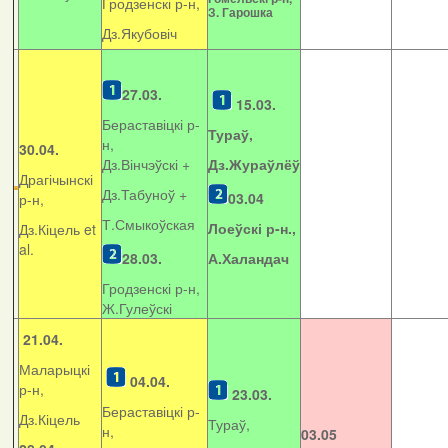
Гродзенскі р-н,
З. Гарошка
Дз.Якубовіч
27.03.
15.03.
Бераставіцкі р-
Тураў,
н,
30.04.
Дз.Вінчэўскі +
Дз.Жураўлёў
Драгічынскі
Дз.Табуноў +
03.04
р-н,
Т.Смыкоўская
Лоеўскі р-н.,
Дз.Кіцель et
al.
28.03.
А.Халандач
Гродзенскі р-н,
Ж.Гулеўскі
21.04.
Маларыцкі
04.04.
р-н,
23.03.
Бераставіцкі р-
Дз.Кіцель
Тураў,
н,
03.05