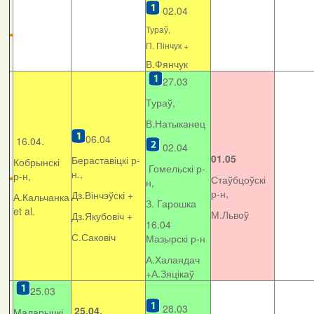
02.04
Тураў,
П. Пінчук +
В.Фянчук
27.03
Тураў,
В.Натыканец
06.04
16.04.
02.04
01.05
Бераставіцкі р-
Кобрынскі
Гомельскі р-
н.,
р-н,
Стаўбцоўскі
н,
р-н,
Дз.Вінчэўскі +
А.Кальчанка
З. Гарошка
et al.
М.Львоў
Дз.Якубовіч +
16.04
С.Саковіч
Мазырскі р-н
А.Халандач
+
А.Зяцікаў
25.03
28.03
25.04.
Маларыцкі