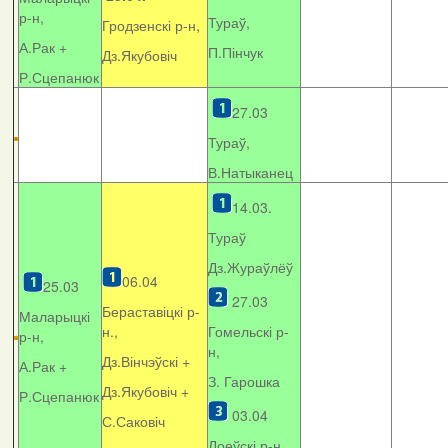
р-н,
Тураў,
Гродзенскі р-н,
А.Рак +
П.Пінчук
Дз.Якубовіч
Р.Сцепанюк
27.03
Тураў,
В.Натыканец
14.03.
Тураў
Дз.Жураўлёў
06.04
25.03
27.03
Бераставіцкі р-
Маларыцкі
н.,
Гомельскі р-
р-н,
н,
Дз.Вінчэўскі +
А.Рак +
З. Гарошка
Дз.Якубовіч +
Р.Сцепанюк
03.04
С.Саковіч
Лоеўскі р-н.,