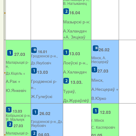
В. Натыканец
16.04
Мазырскі р-н:
А.Халандач
+
А. Зяцікаў
26.02
16.01
13.03
27.03
Гродзенскі р-н.,
Мінск, А.
Несцераў
Маларыцкі р-
Лоеўскі р-н.,
Дз.Якубовіч
н,
27.03
А.Халандач
13.03
Дз.Кіцель +
Мінск,
А.Рак +
Гродзенскі р-
13.03.
н.,
А.Несцераў +
Ю.Янкевіч
Тураў,
Ж.Гулеўскі
В.Юрко
Дз.Жураўлёў
13.03
12.03
26.02
Кобрынскі р-н,
Я. Мальчук
г. Мінск
Гродзенскі р-н, Дз.
Якубовіч
27.03
С. Каспяровіч
Маларыцкі р-
04.03.
01.05