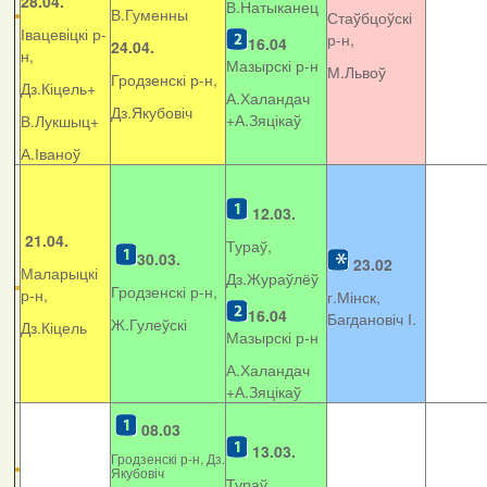
28.04.
В.Натыканец
В.Гуменны
Стаўбцоўскі
Івацевіцкі р-
р-н,
16.04
24.04.
н,
Мазырскі р-н
М.Львоў
Гродзенскі р-н,
Дз.Кіцель+
А.Халандач
Дз.Якубовіч
+
А.Зяцікаў
В.Лукшыц+
А.Іваноў
12.03.
21.04.
Тураў,
30.03.
23.02
Маларыцкі
Дз.Жураўлёў
Гродзенскі р-н,
р-н,
г.Мінск,
16.04
Багдановіч І.
Ж.Гулеўскі
Дз.Кіцель
Мазырскі р-н
А.Халандач
+
А.Зяцікаў
08.03
13.03.
Гродзенскі р-н, Дз.
Якубовіч
Тураў,