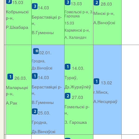
15.03
13.03
28.03
14.03
Кобрыньскі
Гомельскі р-н, З.
Мінскі р-н,
Гарошка
Бераставіцкі р-
р-н,
А.Вінчэўскі
н,
15.03
Р.Шкабара
Кармянскі р-н,
В.Гуменны
А. Xаландач
02.01.
Гродна,
14.03.
Дз.Вінчэўскі
14.03
Тураў,
26.03.
13.02
Бераставіцкі р-
Дз.Жураўлёў
Маларыцкі
г.Мінск,
н,
р-н,
27.03
А.Несцераў
В.Гуменны
А.Рак
Гомельскі р-
25.03.
н,
Гродна,
З. Гарошка
Дз.Вінчэўскі