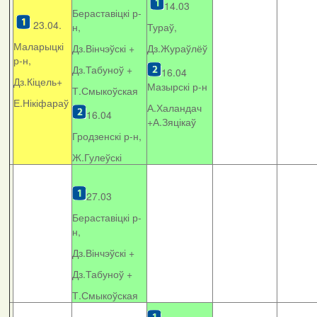
14.03
Бераставіцкі р-
23.04.
н,
Тураў,
Маларыцкі
Дз.Вінчэўскі +
Дз.Жураўлёў
р-н,
Дз.Табуноў +
16.04
Дз.Кіцель+
Мазырскі р-н
Т.Смыкоўская
Е.Нікіфараў
А.Халандач
16.04
+
А.Зяцікаў
Гродзенскі р-н,
Ж.Гулеўскі
27.03
Бераставіцкі р-
н,
Дз.Вінчэўскі +
Дз.Табуноў +
Т.Смыкоўская