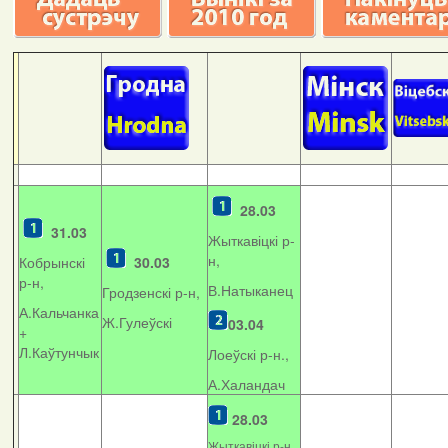
28.03
31.03
Жыткавіцкі р-
н,
Кобрынскі
30.03
р-н,
В.Натыканец
Гродзенскі р-н,
А.Кальчанка
Ж.Гулеўскі
03.04
+
Л.Каўтунчык
Лоеўскі р-н.,
А.Халандач
28.03
Жыткавіцкі р-н,