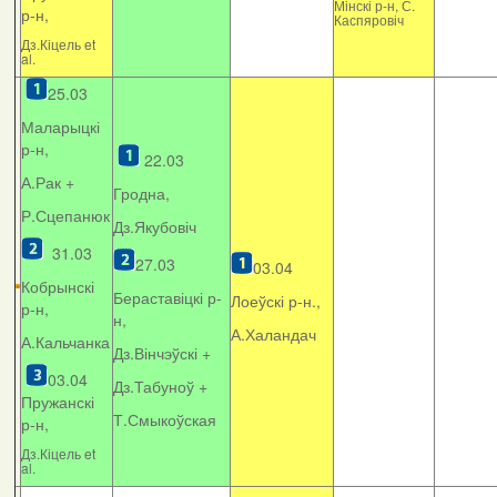
Мінскі р-н, С.
р-н,
Каспяровіч
Дз.Кіцель et
al.
25.03
Маларыцкі
р-н,
22.03
А.Рак +
Гродна,
Р.Сцепанюк
Дз.Якубовіч
31.03
27.03
03.04
Кобрынскі
Бераставіцкі р-
Лоеўскі р-н.,
р-н,
н,
А.Халандач
А.Кальчанка
Дз.Вінчэўскі +
03.04
Дз.Табуноў +
Пружанскі
Т.Смыкоўская
р-н,
Дз.Кіцель et
al.