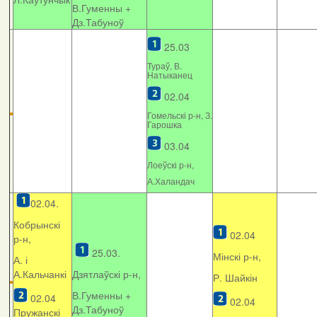
В.Гуменны +
Дз.Табуноў
25.03
Тураў, В.
Натыканец
02.04
Гомельскі р-н, З.
Гарошка
03.04
Лоеўскі р-н,
А.Халандач
02.04.
Кобрынскі
02.04
р-н,
25.03.
Мінскі р-н,
А. і
А.Кальчанкі
Дзятлаўскі р-н,
Р. Шайкін
В.Гуменны +
02.04
02.04
Дз.Табуноў
Пружанскі