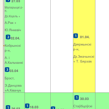
27.03
Маларыцкі р-
н,
Дз.Кіцель +
А.Рак +
Ю.Янкевіч
01.04.
02.04.
Дзяржынскі
Кобрынскі
р-н,
р-н,
Дз.Змачынскі
А. і
+
Т. Бярэзік
А.Кальчанкі
03.04
Брэст,
Э.Данцова
+А.Ківачук
30.03
Стаўбцоўскі
18.03
26.03