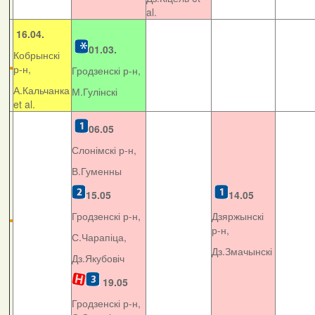
al.
16.04.
01.03.
Кобрынскі
р-н,
Гродзенскі р-н,
А.Кальчанка
М.Гулінскі
et al.
06.05
Слонімскі р-н,
В.Гуменны
15.05
14.05
Гродзенскі р-н,
Дзяржынскі
р-н,
С.Чарапіца,
Дз.Змачынскі
Дз.Якубовіч
19.05
Гродзенскі р-н,