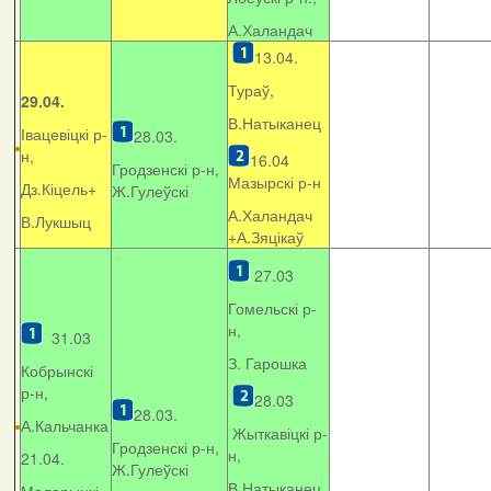
А.Халандач
13.04.
Тураў,
29.04.
В.Натыканец
Івацевіцкі р-
28.03.
н,
16.04
Гродзенскі р-н,
Мазырскі р-н
Дз.Кіцель+
Ж.Гулеўскі
А.Халандач
В.Лукшыц
+
А.Зяцікаў
27.03
Гомельскі р-
н,
31.03
З. Гарошка
Кобрынскі
р-н,
28.03
28.03.
А.Кальчанка
Жыткавіцкі р-
Гродзенскі р-н,
н,
21.04.
Ж.Гулеўскі
В.Натыканец