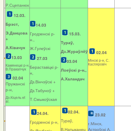
Р.Сцепанюк
12.03.
Брэст,
14.03
Э.Данцова
Гродзенскі р-
15.03.
+
н.,
Тураў,
А.Ківачук
Ж.Гулеўскі
Дз.Жураўлёў
02.04
13.03
27.03
Мінскі р-н, С.
03.04
Каспяровіч
Камянецкі р-н,
Бераставіцкі р-
В.Пракапчук
Лоеўскі р-н.,
н,
02.04
А.Халандач
Дз.Вінчэўскі +
Пружанскі
р-н,
Дз.Табуноў +
Дз.Кіцель et
Т.Смыкоўская
al.
02.04.
24.04.
23.02
Тураў,
Гродзенскі р-н,
г.Мінск,
В.Натыканец
Астроўскі А.
Дз.Якубовіч