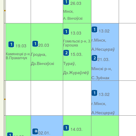
26.03
Мінcк,
А. Вінчэўскі
13.02
13.03
г.Мінск,
Гомельскі р-н, З.
20.03
Гарошка
19.03
А.Несцераў
Камянецкі р-н,
Гродна,
15.03.
В.Пракапчук
21.03.
Дз.Вінчэўскі
Тураў,
Мінскі р-н,
Дз.Жураўлёў
С.Зуёнак
13.02
г.Мінск,
А.Несцераў
14.03.
02.01.