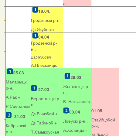
al.
18.04.
Гродзенскі р-н,
Дз.Якубовіч
04.04
Гродзенскі р-
н.,
Дз.Якубовіч +
А.Плескайціс
25.03
28.03
Маларыцкі
Жыткавіцкі р-
р-н,
27.03
н,
А.Рак +
Бераставіцкі р-
В. Натыканец
н,
Р.Сцепанюк
01.05
03.04
Дз.Вінчэўскі +
31.03
Стаўбцоўскі
Лоеўскі р-н.,
Дз.Табуноў +
Кобрынскі
р-н,
А.Халандач
р-н,
Т.Смыкоўская
М.Львоў