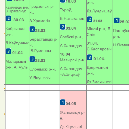
18.03
р-н,
Гродзенскі р-
Камянецкі р-н,
Тураў,
Дз.Лундышаў
В.Пракапчук
н.,
В.Натыканец
30.03
A.Храмогін
31.03
25.0
03.04
Кобрынскі
Мінскі р-н, Я.
28.03.
Пастаўск
р-н,
Сліж
р-н,
Лоеўскі р-н.,
Бераставіцкі р-
Л.Каўтунчык
01.04.
н,
Н.Якаве
А.Халандач
С.Каспяровіч
В.Гуменны
01.04
16.04
01.04.
Мазырскі р-н
28.03
Маларыцкі
р-н, А. Чуль
Дзяржынскі
А.Халандач
Слонімскі р-н,
р-н,
+
А.Зяцікаў
У.Янушэвіч
Дз.Змачынскі
04.05
Жыткавіцкі р-
н,
Дз.Кіцель et