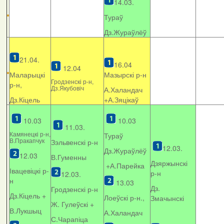
14.03.
Тураў
Дз.Жураўлёў
21.04.
16.04
12.04
Маларыцкі
Мазырскі р-н
Гродзенскі р-н,
р-н,
Дз.Якубовіч
А.Халандач
Дз.Кіцель
+
А.Зяцікаў
10.03
10.03
11.03.
Камянецкі р-н,
Тураў
В.Пракапчук
Зэльвенскі р-н
12.03.
Дз.Жураўлёў
12.03
В.Гуменны
Дзяржынскі
+А.Парейка
Івацевіцкі р-
р-н
12.03.
н
13.03
Дз.
Гродзенскі р-н
Дз.Кіцель +
Лоеўскі р-н.,
Змачынскі
Ж. Гулеўскі +
В.Лукшыц
А.Халандач
С.Чарапіца