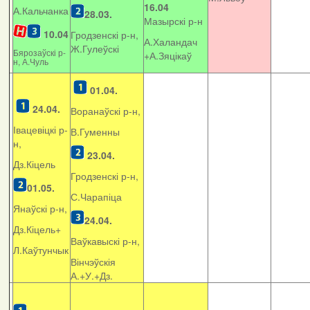
16.04
А.Кальчанка
28.03.
Мазырскі р-н
10.04
Гродзенскі р-н,
А.Халандач
Ж.Гулеўскі
Бярозаўскі р-
+
А.Зяцікаў
н, А.Чуль
01.04.
24.04.
Воранаўскі р-н,
Івацевіцкі р-
В.Гуменны
н,
23.04.
Дз.Кіцель
Гродзенскі р-н,
01.05.
С.Чарапіца
Янаўскі р-н,
24.04.
Дз.Кіцель+
Ваўкавыскі р-н,
Л.Каўтунчык
Вінчэўскія
А.+У.+Дз.