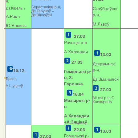
н,
Бераставіцкі р-н,
Дз.Кіцель +
Стаўбцоўскі
Дз.Табуноў +
р-н,
Дз.Вінчэўскі
А.Рак +
М.Львоў
Ю.Янкевіч
27.03
Рэчыцкі р-н
А.Халандач
13.03
27.03
Дзяржынскі
р-н,
15.12.
Гомельскі р-
н, З.
Брэст,
Дз.Змачынскі
Гарошка
У.Шуцееў
27.03
16.04
Мінскі р-н, С
Мазырскі р-
Каспяровіч
н
А.Халандач
+
А.Зяцікаў
22.03
13.03
Гомельскі р-
27.03