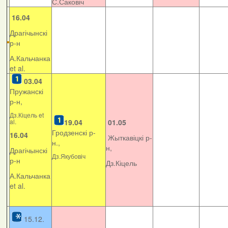
С.Саковіч
16.04
Драгічынскі
р-н
А.Кальчанка
et al.
03.04
Пружанскі
р-н,
Дз.Кіцель et
al.
19.04
01.05
Гродзенскі р-
16.04
Жыткавіцкі р-
н.,
н,
Драгічынскі
Дз.Якубовіч
р-н
Дз.Кіцель
А.Кальчанка
et al.
15.12.