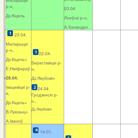
Маларыцкі
р-н,
03.04
Дз.Кіцель
Лоеўскі р-н,
А.Халандач
23.04.
Маларыцкі
р-н,
22.04.
Дз.Кіцель+
Бераставіцкі р-
Е.Нікіфараў
н,
28.04.
Дз.Якубовіч
Івацевіцкі р-
24.04
н,
Гродзенскі р-
н.,
Дз.Кіцель+
Дз.Якубовіч
В.Лукшыц+
А.Іваноў
14.01.