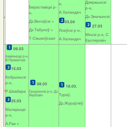
Дзяржынскі
н,
Бераставіцкі р-
р-н,
А.Халандач
н,
Дз.Змачынскі
Дз.Вінчэўскі +
03.04
27.03
Дз.Табуноў +
Лоеўскі р-н.,
Мінскі р-н, С
Т.Смыкоўская
А.Халандач
Каспяровіч
06.03
Камянецкі р-н,
В.Пракапчук
15.03
Кобрыньскі
р-н,
08.03
16.03.
Р.Шкабара
Гродзенскі р-н, Дз.
Тураў,
Якубовіч
25.03
Дз.Жураўлёў
Маларыцкі
р-н,
А.Рак +