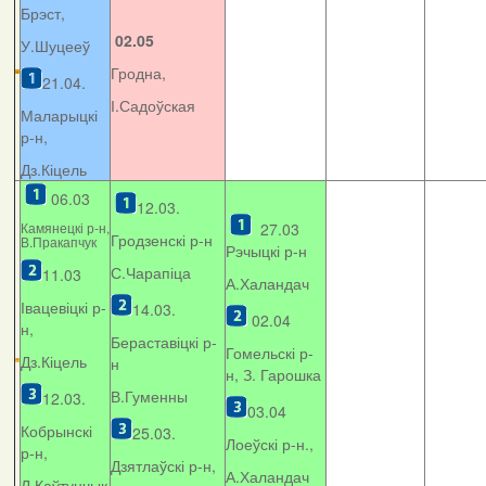
Брэст,
02.05
У.Шуцееў
Гродна,
21.04.
І.Садоўская
Маларыцкі
р-н,
Дз.Кіцель
06.03
12.03.
Камянецкі р-н,
27.03
Гродзенскі р-н
В.Пракапчук
Рэчыцкі р-н
С.Чарапіца
11.03
А.Халандач
Івацевіцкі р-
14.03.
02.04
н,
Бераставіцкі р-
Гомельскі р-
Дз.Кіцель
н
н, З. Гарошка
В.Гуменны
12.03.
03.04
Кобрынскі
25.03.
Лоеўскі р-н.,
р-н,
Дзятлаўскі р-н,
А.Халандач
Л.Каўтунчык