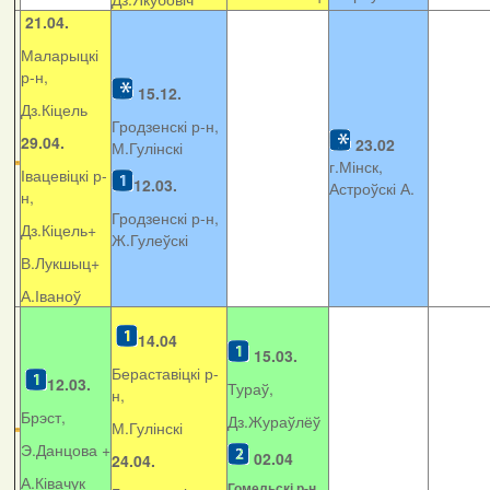
21.04.
Маларыцкі
р-н,
15.12.
Дз.Кіцель
Гродзенскі р-н,
29.04.
23.02
М.Гулінскі
г.Мінск,
Івацевіцкі р-
12.03.
Астроўскі А.
н,
Гродзенскі р-н,
Дз.Кіцель+
Ж.Гулеўскі
В.Лукшыц+
А.Іваноў
14.04
15.03.
Бераставіцкі р-
12.03.
Тураў,
н,
Брэст,
Дз.Жураўлёў
М.Гулінскі
Э.Данцова +
02.04
24.04.
А.Ківачук
Гомельскі р-н,