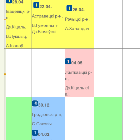
28.04
22.04.
25.04.
Івацевіцкі р-
Астравецкі р-н,
н,
Рэчыцкі р-н,
В.Гуменны +
Дз.Кіцель,
А.Халандач
Дз.Вінчэўскі
В.Лукшыц,
А.Іваноў
04.05
Жыткавіцкі р-
н,
Дз.Кіцель et
al.
30.12.
Гродзенскі р-н,
С.Саковіч
04.03.