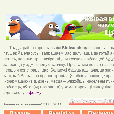
Традыцыйна карыстальнікі
Birdwatch
.
by
сочаць за пр
птушак ў Беларусь і запрашаем Вас далучацца да гэтай акц
летась, першыя тры назіранні для кожнай з абласцей буд
заносіцца ў адмысловую табліцу. Пры гэтым новыя назіран
першыя рэгістрацыі для Беларусі будуць адзначацца знач
таго, каб Вашае назіранне трапіла ў табліцу, пакіньце пра
інфармацыю (від, дзень, месца – бліжэйшы населены пункт
вобласць, аўтар(ы) назірання) у каментарах, ці запоўніце
адмысловую
форму
.
А
пошняе абнаўленне
:
31.05.2011