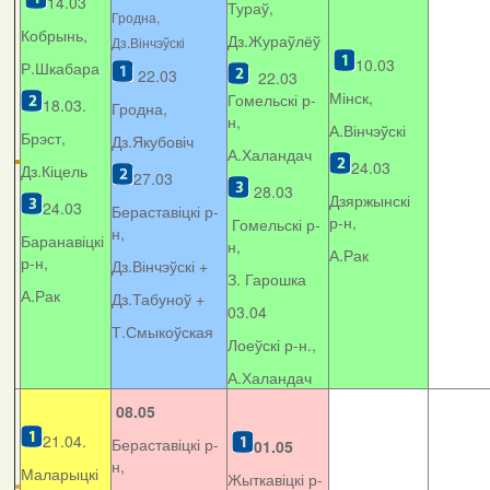
14.03
Тураў,
Гродна,
Кобрынь,
Дз.Жураўлёў
Дз.Вінчэўскі
10.03
Р.Шкабара
22.03
22.03
Мінск,
Гомельскі р-
18.03.
Гродна,
н,
А.Вінчэўскі
Брэст,
Дз.Якубовіч
А.Халандач
24.03
Дз.Кіцель
27.03
28.03
Дзяржынскі
24.03
Бераставіцкі р-
р-н,
Гомельскі р-
н,
Баранавіцкі
н,
А.Рак
р-н,
Дз.Вінчэўскі +
З. Гарошка
А.Рак
Дз.Табуноў +
03.04
Т.Смыкоўская
Лоеўскі р-н.,
А.Халандач
08.05
21.04.
Бераставіцкі р-
01.05
н,
Маларыцкі
Жыткавіцкі р-