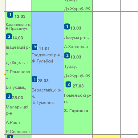
Дз.Жураўлёў
13.03
Камянецкі р-н,
13.03
В.Пракапчук
Лоеўскі р-н.,
14.03
А.Халандач
Івацевіцкі р-
11.01
н,
Гродзенскі р-н.,
13.03
Ж.Гулеўскі
Дз.Кіцель +
Тураў,
Т.Раманава
Дз.Жураўлёў
+
28.03.
27.03
В.Лукшыц
Бераставіцкі р-
Гомельскі р-
н,
25.03
н,
В.Гуменны
Маларыцкі
З. Гарошка
р-н,
А.Рак +
Р.Сцепанюк