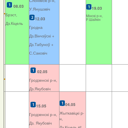
Слонімскі р-н,
08.03
19.03
У.Янушэвіч
Брэст,
Мінскі р-н,
12.03
Р.Шайкін
Дз.Кіцель
Гродна
Дз.Вінчэўскі +
Дз.Табуноў +
С.Саковіч
02.05
Гродзенскі р-н,
Дз.Якубовіч
04.05
15.05
Жыткавіцкі р-
Гродзенскі р-н,
н,
Дз. Якубовіч
Дз.Кіцель et