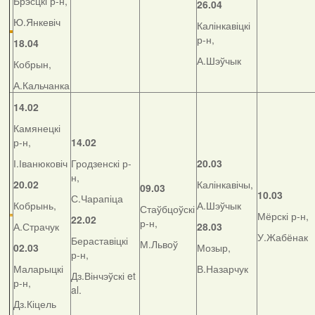
Брэсцкі р-н,
26.04
Ю.Янкевіч
Калінкавіцкі
р-н,
18.04
А.Шэўчык
Кобрын,
А.Кальчанка
14.02
Камянецкі
р-н,
14.02
І.Іванюковіч
Гродзенскі р-
20.03
н,
20.02
Калінкавічы,
09.03
10.03
С.Чарапіца
Кобрынь,
А.Шэўчык
Стаўбцоўскі
Мёрскі р-н,
22.02
р-н,
А.Страчук
28.03
У.Жабёнак
Бераставіцкі
М.Львоў
02.03
Мозыр,
р-н,
Маларыцкі
В.Назарчук
Дз.Вінчэўскі et
р-н,
al.
Дз.Кіцель