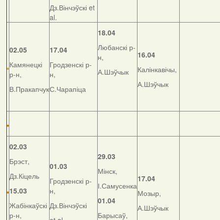
Дз.Вінчэўскі et
al.
18.04
Любанскі р-
02.05
17.04
16.04
н,
Камянецкі
Гродзенскі р-
Калінкавічы,
А.Шэўчык
р-н,
н,
А.Шэўчык
В.Пракапчук
С.Чарапіца
02.03
29.03
Брэст,
01.03
Мінск,
Дз.Кіцель
17.04
Гродзенскі р-
І.Самусенка
15.03
н,
Мозыр,
01.04
Жабінкаўскі
Дз.Вінчэўскі
А.Шэўчык
р-н,
Барысаў,