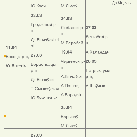
Дз.Кіцель
Ю.Квач
М.Львоў
22.03
24.03
Гродзенскі р-
Любанскі р-
27.03
н,
н,
Веткаўскі р-
Дз.Вінчэўскі et
М.Верабей
н,
al.
11.04
19.04
А.Халандач
27.03
Брэсцкі р-н,
Чэрвенскі р-
28.03
Берастваіцкі
Ю.Янкевіч
н,
р-н,
Петрыкаўскі
А.Вінчэўскі,
р-н,
Дз.Вінчэўскі ,
А.Пашэк,
А.Шэўчык
Т.Смыкоўская,
А.Барадзін
Ю.Лукашэнка
25.04
Барысаў,
М.Львоў
27.03