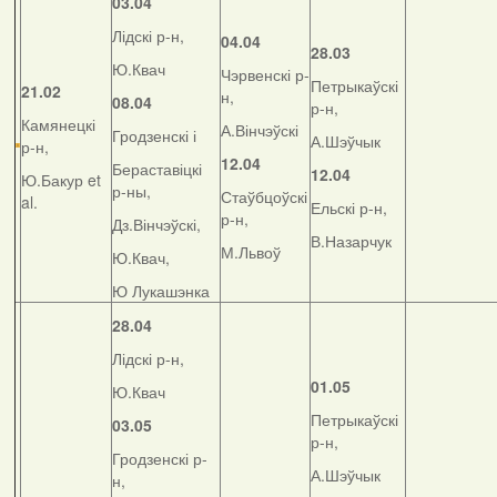
03.04
Лідскі р-н,
04.04
28.03
Ю.Квач
Чэрвенскі р-
Петрыкаўскі
21.02
н,
08.04
р-н,
Камянецкі
А.Вінчэўскі
Гродзенскі і
А.Шэўчык
р-н,
12.04
Бераставіцкі
12.04
Ю.Бакур et
р-ны,
Стаўбцоўскі
al.
Ельскі р-н,
р-н,
Дз.Вінчэўскі,
В.Назарчук
М.Львоў
Ю.Квач,
Ю Лукашэнка
28.04
Лідскі р-н,
01.05
Ю.Квач
Петрыкаўскі
03.05
р-н,
Гродзенскі р-
А.Шэўчык
н,