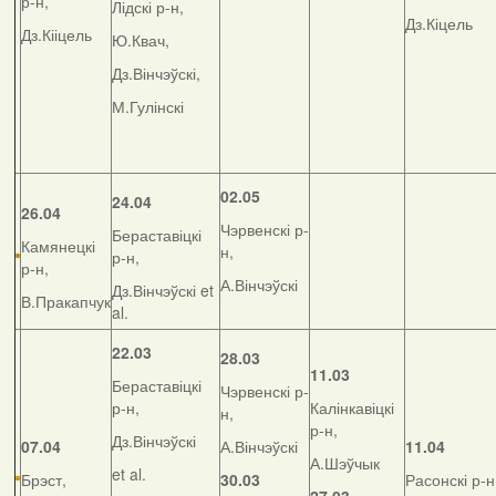
р-н,
Лідскі р-н,
Дз.Кіцель
Дз.Кііцель
Ю.Квач,
Дз.Вінчэўскі,
М.Гулінскі
02.05
24.04
26.04
Чэрвенскі р-
Бераставіцкі
Камянецкі
н,
р-н,
р-н,
А.Вінчэўскі
Дз.Вінчэўскі et
В.Пракапчук
al.
22.03
28.03
11.03
Бераставіцкі
Чэрвенскі р-
р-н,
Калінкавіцкі
н,
р-н,
Дз.Вінчэўскі
07.04
А.Вінчэўскі
11.04
А.Шэўчык
et al.
Брэст,
30.03
Расонскі р-н