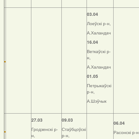
03.04
Лоеўскі р-н,
А.Халандач
16.04
Веткаўскі р-
н,
А.Халандач
01.05
Петрыкаўскі
р-н,
А.Шэўчык
27.03
09.03
06.04
Гродзенскі р-
Стаўбцоўскі
Расонскі р-н
н,
р-н,