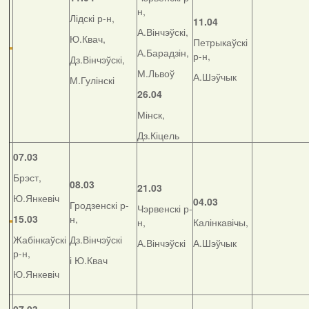
н,
Лідскі р-н,
11.04
А.Вінчэўскі,
Ю.Квач,
Петрыкаўскі
А.Барадзін,
р-н,
Дз.Вінчэўскі,
М.Львоў
А.Шэўчык
М.Гулінскі
26.04
Мінск,
Дз.Кіцель
07.03
Брэст,
08.03
21.03
Ю.Янкевіч
04.03
Гродзенскі р-
Чэрвенскі р-
15.03
н,
н,
Калінкавічы,
Жабінкаўскі
Дз.Вінчэўскі
А.Вінчэўскі
А.Шэўчык
р-н,
і Ю.Квач
Ю.Янкевіч