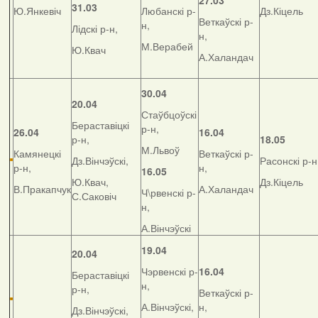
27.03
31.03
Ю.Янкевіч
Любанскі р-
Дз.Кіцель
Веткаўскі р-
н,
Лідскі р-н,
н,
М.Верабей
Ю.Квач
А.Халандач
30.04
20.04
Стаўбцоўскі
Бераставіцкі
р-н,
26.04
16.04
р-н,
18.05
М.Львоў
Камянецкі
Веткаўскі р-
Дз.Вінчэўскі,
Расонскі р-н
р-н,
н,
16.05
Ю.Квач,
Дз.Кіцель
В.Пракапчук
А.Халандач
Ч\рвенскі р-
С.Саковіч
н,
А.Вінчэўскі
19.04
20.04
Чэрвенскі р-
16.04
Бераставіцкі
н,
р-н,
Веткаўскі р-
А.Вінчэўскі,
н,
Дз.Вінчэўскі,