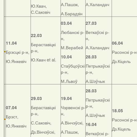
А.Пашэк,
А.Халандач
Ю.Квач,
С.Саковіч
А.Барадзін
03.04
27.03
Любанскі р-
Веткаўскі р-
22.03
н,
н,
11.04
06.04
Бераставіцкі
М.Верабей
А.Халандач
р-н,
Брэсцкі р-н,
Расонскі р-н
10.04
28.03
Ю.Квач et al.
Ю.Янкевіч
Дз.Кіцель
Стаўбцоўскі
Петрыкаўскі
р-н,
р-н,
М.Львоў
А.Шэўчык
28.03
29.03
19.04
Петрыкаўскі
р-н,
07.04
Бераставіцкі
Чэрвенскі р-
18.05
р-н,
н,
А.Шэўчык
Брэст,
Расонскі р-н
С.Саковіч,
А.Вінчэўскі,
16.04
Ю.Янкевіч
Дз.Кіцель
Дз.Вінчэўскі,
А.Пашэк,
Веткаўскі р-