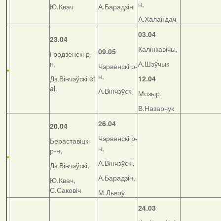
н,
Ю.Квач
А.Барадзін
А.Халандач
03.04
23.04
Калінкавічы,
09.05
Гродзенскі р-
н,
А.Шэўчык
Чэрвенскі р-
н,
Дз.Вінчэўскі et
12.04
al.
А.Вінчэўскі
Мозыр,
В.Назарчук
26.04
20.04
Чэрвенскі р-
Бераставіцкі
н,
р-н,
А.Вінчэўскі,
Дз.Вінчэўскі,
А.Барадзін,
Ю.Квач,
С.Саковіч
М.Львоў
24.03