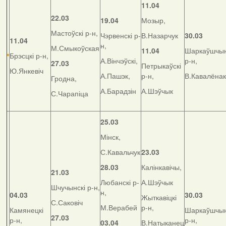
11.04
22.03
19.04
Мозыр,
Мастоўскі р-н,
Чэрвенскі р-
В.Назарчук
30.03
11.04
н,
М.Смыкоўская
11.04
Шаркаўшчын
Брэсцкі р-н,
А.Вінчэўскі,
р-н,
27.03
Петрыкаўскі
Ю.Янкевіч
А.Пашэк,
р-н,
В.Кавалёнак
Гродна,
А.Барадзін
А.Шэўчык
С.Чарапіца
25.03
Мінск,
С.Кавальчук
23.03
28.03
Калінкавічы,
21.03
Любанскі р-
А.Шэўчык
Шчучынскі р-н,
н,
04.03
30.03
Жыткавіцкі
С.Саковіч
М.Верабей
р-н,
Камянецкі
Шаркаўшчын
27.03
р-н,
р-н,
03.04
В.Натыканец