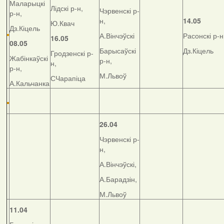
Маларыцкі
Лідскі р-н,
Чэрвенскі р-
р-н,
н,
14.05
Ю.Квач
Дз.Кіцель
А.Вінчэўскі
Расонскі р-н
16.05
08.05
Барысаўскі
Дз.Кіцель
Гродзенскі р-
Жабінкаўскі
р-н,
н,
р-н,
М.Львоў
СЧарапіца
А.Кальчанка
26.04
Чэрвенскі р-
н,
А.Вінчэўскі,
А.Барадзін,
М.Львоў
11.04