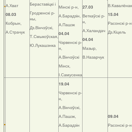
Бераставіцкі і
А.Хват
В.Кавалёнак
Мінскі р-н,
27.03
Гродзенскі р-
08.03
15.04
А.Барадзін,
Веткаўскі р-
ны,
н,
Кобрын,
Расонскі р-н
А.Пашэк
Дз.Вінчэўскі,
А.Халандач
А.Страчук
Дз.Кіцель
04.04
Т.Смыкоўская,
04.04
Чэрвенскі р-
Ю.Лукашэнка
н,
Мазыр,
А.Вінчэўскі
В.Назарчук
Мінск,
І.Самусенка
19.04
Чэрвенскі р-
н,
А.Вінчэўскі,
А.Пашэк,
09.04
А.Барадзін
Расонскі р-н