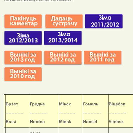
Б
рэст
Гродна
Мінск
Гомель
Віцебск
------------
------------
-----------
------------
------------
Brest
Hrodna
Minsk
Homiel
Vitebsk