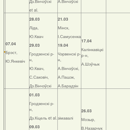
Дз.Вінчэўскі
А.Вінчэўскі
et al.
28.03
21.03
Ліда,
Мінск,
Ю.Квач
І.Самусенка
17.04
07.04
29.03
19.04
Калінкавіцкі
Брэст,
Гродзенскі р-
Чэрвенскі р-
р-н,
н,
н,
Ю.Янкевіч
А.Шэўчык
Ю.Квач,
А.Вінчэўскі,
С.Саковіч,
А.Пашэк,
Дз.Вінчэўскі
А.Барадзін
01.03
Гродзенскі р-
н,
26.03
Дз.Кіцель et al.
зімавалі
Мозыр,
09.03
В.Назарчук