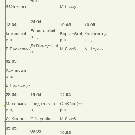
et al.
Ю.Янкевіч
М.Львоў
24.04
13.04
10.05
10.05
Бераставіцкі
Камянецкі
Барысаўскі
Калінкавіцкі
р-н,
р-н,
р-н,
р-н,
Дз.Вінчэўскі et
В.Пракапчук
М.Львоў
А.Шэўчык
al.
02.05
Камянецкі
р-н,
В.Пракапчук
28.04
19.04
12.04
Маларыцкі
Гродзенскі р-
Стаўбцоўскі
р-н,
н,
р-н,
Дз.Кіцель
С.Чарапіца
М.Львоў
05.05
09.05
10.05