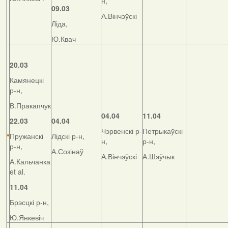
н,
09.03
А.Вінчэўскі
Ліда,
Ю.Квач
20.03
Камянецкі
р-н,
В.Пракапчук
04.04
11.04
22.03
04.04
Чэрвенскі р-
Петрыкаўскі
Пружанскі
Лідскі р-н,
н,
р-н,
р-н,
А.Созінаў
А.Вінчэўскі
А.Шэўчык
А.Кальчанка
et al.
11.04
Брэсцкі р-н,
Ю.Янкевіч