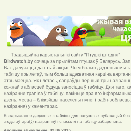
Традыцыйна карыстальнікі сайту "Птушкі штодня"
Birdwatch
.
by
сочаць за прылётам птушак ў Беларусь. За
Вас далучацца да гэтай акцыі. Чым больш дадзеных мы з
табліцу прылётаў, тым больш адэкватная карціна вяртан
атрымаецца. Як і летась, сапраўды першыя тры назіранні
кожнай з абласцей будуць заносіцца ў табліцу. Для таго, 
назіранне трапіла ў табліцу, пакіньце пра яго інфармацыю 
дзень, месца – бліжэйшы населены пункт і раён-вобласць,
назірання) у каментарах
.
Выкарыстанне дадзеных з табліцы для навуковых публікацый без
згоды аўтара(ў) назіранняў і спасылкі на табліцу забаронена.
А
пошняе абнаўленне
:
03.06.2015