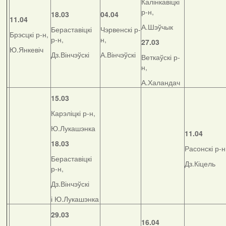
Калінкавіцкі
р-н,
18.03
04.04
11.04
А.Шэўчык
Бераставіцкі
Чэрвенскі р-
Брэсцкі р-н,
р-н,
н,
27.03
Ю.Янкевіч
Дз.Вінчэўскі
А.Вінчэўскі
Веткаўскі р-
н,
А.Халандач
15.03
Карэліцкі р-н,
Ю.Лукашэнка
11.04
18.03
Расонскі р-н
Бераставіцкі
Дз.Кіцель
р-н,
Дз.Вінчэўскі
і Ю.Лукашэнка
29.03
16.04