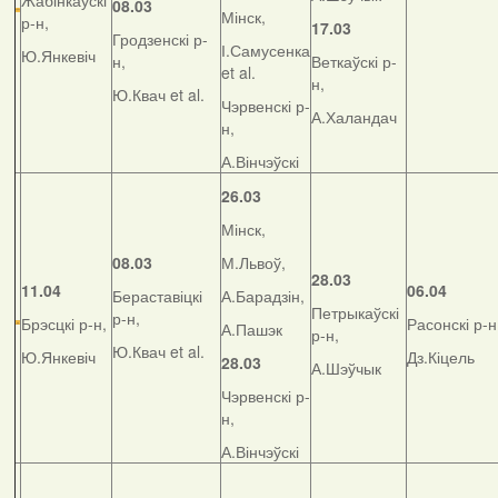
Жабінкаўскі
08.03
Мінск,
р-н,
17.03
Гродзенскі р-
І.Самусенка
Ю.Янкевіч
н,
Веткаўскі р-
et al.
н,
Ю.Квач et al.
Чэрвенскі р-
А.Халандач
н,
А.Вінчэўскі
26.03
Мінск,
08.03
М.Львоў,
28.03
11.04
06.04
Бераставіцкі
А.Барадзін,
Петрыкаўскі
р-н,
Брэсцкі р-н,
Расонскі р-н
А.Пашэк
р-н,
Ю.Квач et al.
Ю.Янкевіч
Дз.Кіцель
28.03
А.Шэўчык
Чэрвенскі р-
н,
А.Вінчэўскі