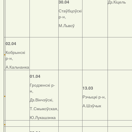
30.04
Дз.Кіцель
Стаўбцоўскі
р-н,
М.Львоў
02.04
Кобрынскі
р-н,
А.Кальчанка
01.04
Гродзенскі р-
13.03
н,
Рэчыцкі р-н,
Дз.Вінчэўскі,
А.Шэўчык
Т.Смыкоўская,
Ю.Лукашэнка