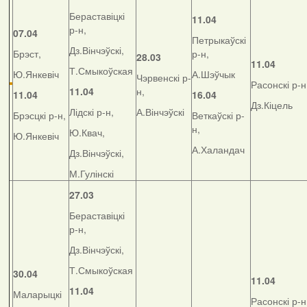
Бераставіцкі
11.04
р-н,
07.04
Петрыкаўскі
Дз.Вінчэўскі,
Брэст,
р-н,
28.03
11.04
Т.Смыкоўская
Ю.Янкевіч
А.Шэўчык
Чэрвенскі р-
Расонскі р-н
11.04
н,
11.04
16.04
Дз.Кіцель
Лідскі р-н,
А.Вінчэўскі
Брэсцкі р-н,
Веткаўскі р-
н,
Ю.Квач,
Ю.Янкевіч
А.Халандач
Дз.Вінчэўскі,
М.Гулінскі
27.03
Бераставіцкі
р-н,
Дз.Вінчэўскі,
Т.Смыкоўская
30.04
11.04
11.04
Маларыцкі
Расонскі р-н