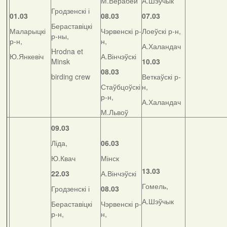
М.Верабей
А.Шэўчык
Гродзенскі і
01.03
08.03
07.03
Бераставіцкі
Маларыцкі
Чэрвенскі р-
Лоеўскі р-н,
р-ны,
р-н,
н,
А.Халандач
Hrodna et
Ю.Янкевіч
А.Вінчэўскі
Minsk
10.03
08.03
birding crew
Веткаўскі р-
Стаўбцоўскі
н,
р-н,
А.Халандач
М.Львоў
09.03
Ліда,
06.03
Ю.Квач
Мінск
13.03
22.03
А.Вінчэўскі
Гомель,
Гродзенскі і
08.03
А.Шэўчык
Бераставіцкі
Чэрвенскі р-
р-н,
н,