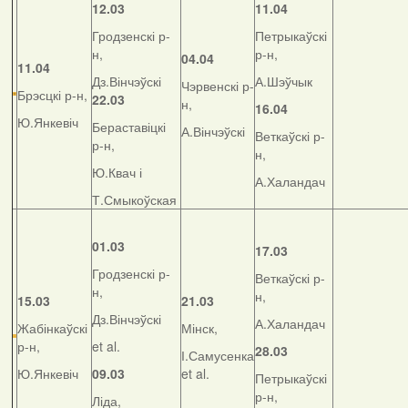
12.03
11.04
Гродзенскі р-
Петрыкаўскі
н,
р-н,
04.04
11.04
Дз.Вінчэўскі
А.Шэўчык
Чэрвенскі р-
Брэсцкі р-н,
22.03
н,
16.04
Ю.Янкевіч
Бераставіцкі
А.Вінчэўскі
Веткаўскі р-
р-н,
н,
Ю.Квач і
А.Халандач
Т.Смыкоўская
01.03
17.03
Гродзенскі р-
Веткаўскі р-
н,
н,
15.03
21.03
Дз.Вінчэўскі
А.Халандач
Жабінкаўскі
Мінск,
р-н,
et al.
28.03
І.Самусенка
Ю.Янкевіч
09.03
et al.
Петрыкаўскі
р-н,
Ліда,