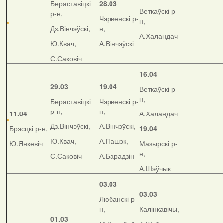
Бераставіцкі
28.03
Веткаўскі р-
р-н,
Чэрвенскі р-
н,
Дз.Вінчэўскі,
н,
А.Халандач
Ю.Квач,
А.Вінчэўскі
С.Саковіч
16.04
29.03
19.04
Веткаўскі р-
н,
Бераставіцкі
Чэрвенскі р-
р-н,
н,
11.04
А.Халандач
Дз.Вінчэўскі,
А.Вінчэўскі,
Брэсцкі р-н,
19.04
Ю.Квач,
А.Пашэк,
Ю.Янкевіч
Мазырскі р-
н,
С.Саковіч
А.Барадзін
А.Шэўчык
03.03
03.03
Любанскі р-
н,
Калінкавічы,
01.03