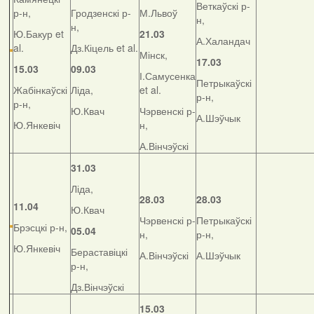
Веткаўскі р-
р-н,
Гродзенскі р-
М.Львоў
н,
н,
Ю.Бакур et
21.03
А.Халандач
al.
Дз.Кіцель et al.
Мінск,
17.03
15.03
09.03
І.Самусенка
Петрыкаўскі
Жабінкаўскі
Ліда,
et al.
р-н,
р-н,
Ю.Квач
Чэрвенскі р-
А.Шэўчык
Ю.Янкевіч
н,
А.Вінчэўскі
31.03
Ліда,
28.03
28.03
11.04
Ю.Квач
Чэрвенскі р-
Петрыкаўскі
Брэсцкі р-н,
05.04
н,
р-н,
Ю.Янкевіч
Бераставіцкі
А.Вінчэўскі
А.Шэўчык
р-н,
Дз.Вінчэўскі
15.03