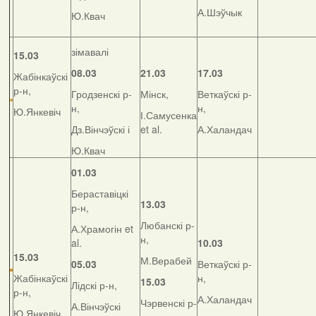
А.Шэўчык
Ю.Квач
зімавалі
15.03
08.03
21.03
17.03
Жабінкаўскі
р-н,
Гродзенскі р-
Мінск,
Веткаўскі р-
н,
н,
Ю.Янкевіч
І.Самусенка
Дз.Вінчэўскі і
et al.
А.Халандач
Ю.Квач
01.03
Бераставіцкі
13.03
р-н,
Любанскі р-
А.Храмогін et
н,
al.
10.03
15.03
М.Верабей
05.03
Веткаўскі р-
Жабінкаўскі
н,
15.03
Лідскі р-н,
р-н,
А.Халандач
Чэрвенскі р-
А.Вінчэўскі
Ю.Янкевіч