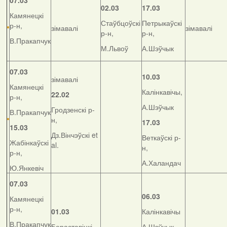
07.03
02.03
17.03
Камянецкі
Стаўбцоўскі
Петрыкаўскі
р-н,
зімавалі
зімавалі
р-н,
р-н,
В.Пракапчук
М.Львоў
А.Шэўчык
07.03
10.03
зімавалі
Камянецкі
Калінкавічы,
22.02
р-н,
А.Шэўчык
Гродзенскі р-
В.Пракапчук
н,
17.03
15.03
Дз.Вінчэўскі et
Веткаўскі р-
Жабінкаўскі
al.
н,
р-н,
А.Халандач
Ю.Янкевіч
07.03
06.03
Камянецкі
р-н,
01.03
Калінкавічы
В.Пракапчук
Бераставіцкі
А.Шэўчык