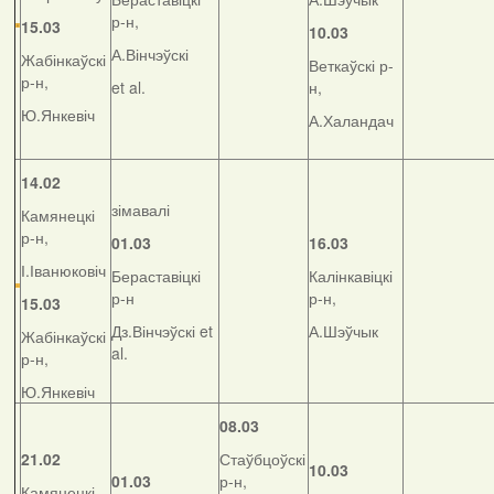
р-н,
15.03
10.03
А.Вінчэўскі
Жабінкаўскі
Веткаўскі р-
р-н,
et al.
н,
Ю.Янкевіч
А.Халандач
14.02
зімавалі
Камянецкі
р-н,
01.03
16.03
І.Іванюковіч
Бераставіцкі
Калінкавіцкі
р-н
р-н,
15.03
Дз.Вінчэўскі et
А.Шэўчык
Жабінкаўскі
al.
р-н,
Ю.Янкевіч
08.03
21.02
Стаўбцоўскі
10.03
01.03
р-н,
Камянецкі