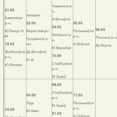
Чэрвенскі р-
21.02
н,
зімавалі
Камянецкі
А.Вінчэўскі
р-н,
22.03
28.03
24.03
06.04
Ю.Бакур et
Бераставіцкі і
Петрыкаўскі
Любанскі р-
al.
р-н,
Расонскі р-н
Гродзенскі р-
н,
15.03
ны
А.Шэўчык
Дз.Кіцель
М.Верабей
Жабінкаўскі
Дз.Вінчэўскі
10.04
р-н,
et al.
Стаўбцоўскі
Ю.Янкевіч
р-н,
М.Львоў
08.03
Стаўбцоўскі
03.03
17.03
р-н,
Ліда
Петрыкаўскі
М.Львоў
р-н,
15.03
Ю.Квач
21.03
А.Шэўчык