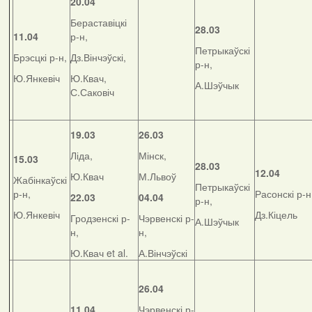
20.04
Бераставіцкі
28.03
11.04
р-н,
Петрыкаўскі
Брэсцкі р-н,
Дз.Вінчэўскі,
р-н,
Ю.Янкевіч
Ю.Квач,
А.Шэўчык
С.Саковіч
19.03
26.03
Ліда,
Мінск,
15.03
28.03
12.04
Ю.Квач
М.Львоў
Жабінкаўскі
Петрыкаўскі
р-н,
Расонскі р-н
22.03
04.04
р-н,
Ю.Янкевіч
Дз.Кіцель
Гродзенскі р-
Чэрвенскі р-
А.Шэўчык
н,
н,
Ю.Квач et al.
А.Вінчэўскі
26.04
11.04
Чэрвенскі р-