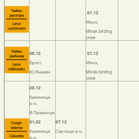
01.12
Мінск,
Minsk birding
crew
08.12
01.12
Брэст,
Мінск,
Ю.Янкевіч
Minsk birding
crew
28.12
Камянецкі
р-н,
В.Пракапчук
01.02
07.12
Камянецкі
Свіслацкі р-н,
р-н,