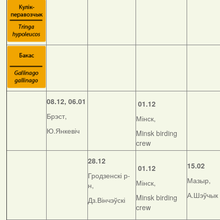
08.12, 06.01
01.12
Брэст,
Мінск,
Ю.Янкевіч
Minsk birding
crew
28.12
15.02
01.12
Гродзенскі р-
Мазыр,
Мінск,
н,
А.Шэўчык
Minsk birding
Дз.Вінчэўскі
crew