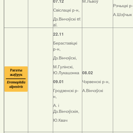
07.12
М.Львоў
Рэчыцкі р-
Свіслацкі р-н,
А.Шэўчык
Дз.Вінчэўскі et
al.
22.11
Бераставіцкі
р-н,
Дз.Вінчэўскі,
М.Гулінскі,
Ю.Лукашэнка
08.02
09.01
Чэрвенскі р-н,
Гродзенскі р-
А.Вінчэўскі
н,
А. і
Дз.Вінчэўскія,
Ю.Квач