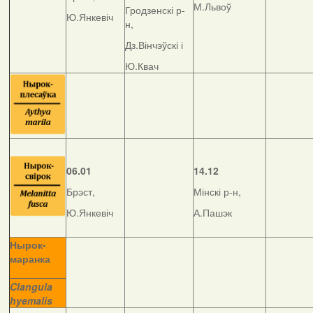
М.Львоў
Гродзенскі р-
Ю.Янкевіч
н,
Дз.Вінчэўскі і
Ю.Квач
06.01
14.12
Брэст,
Мінскі р-н,
Ю.Янкевіч
А.Пашэк
Нырок-
маранка
__________
Clangula
hyemalis