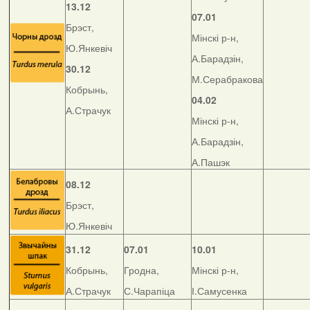
13.12
07.01
Брэст,
Мінскі р-н,
Ю.Янкевіч
А.Барадзін,
30.12
М.Серабракова
Кобрынь,
04.02
А.Страчук
Мінскі р-н,
А.Барадзін,
А.Пашэк
08.12
Брэст,
Ю.Янкевіч
31.12
07.01
10.01
Кобрынь,
Гродна,
Мінскі р-н,
А.Страчук
С.Чарапіца
І.Самусенка