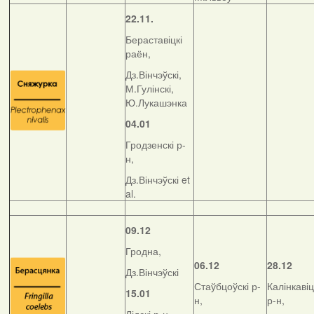
22.11.
Бераставіцкі
раён,
Дз.Вінчэўскі,
М.Гулінскі,
Ю.Лукашэнка
04.01
Гродзенскі р-
н,
Дз.Вінчэўскі et
al.
09.12
Гродна,
06.12
28.12
Дз.Вінчэўскі
Стаўбцоўскі р-
Калінкавіц
15.01
н,
р-н,