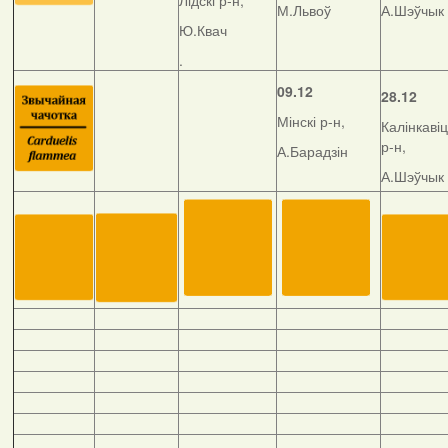
Лідскі р-н,
М.Львоў
А.Шэўчык
Ю.Квач
.
09.12
28.12
Мінскі р-н,
Калінкавіц
р-н,
А.Барадзін
А.Шэўчык