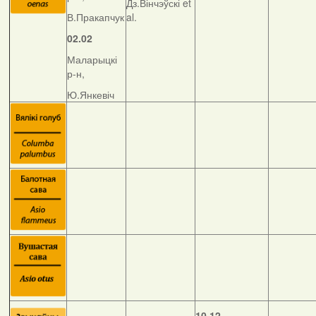
Дз.Вінчэўскі et
В.Пракапчук
al.
02.02
Маларыцкі
р-н,
Ю.Янкевіч
10.12