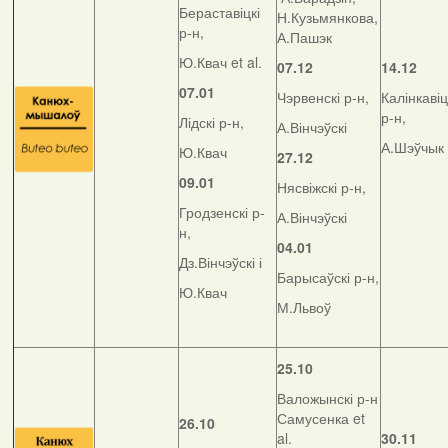
Бераставіцкі
Н.Кузьмянкова,
р-н,
А.Пашэк
Ю.Квач et al.
07.12
14.12
07.01
Чэрвенскі р-н,
Калінкавіц
р-н,
Лідскі р-н,
А.Вінчэўскі
А.Шэўчык
Ю.Квач
27.12
09.01
Нясвіжскі р-н,
Гродзенскі р-
А.Вінчэўскі
н,
04.01
Дз.Вінчэўскі і
Барысаўскі р-н,
Ю.Квач
М.Львоў
25.10
Валожынскі р-н
Самусенка et
26.10
al.
30.11