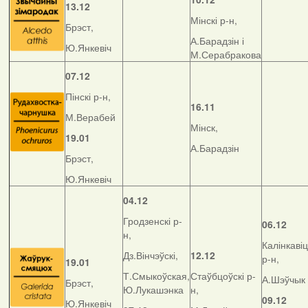
13.12
Мінскі р-н,
Брэст,
А.Барадзін і
Ю.Янкевіч
М.Серабракова
07.12
Пінскі р-н,
16.11
М.Верабей
Мінск,
19.01
А.Барадзін
Брэст,
Ю.Янкевіч
04.12
Гродзенскі р-
06.12
н,
Калінкавіц
Дз.Вінчэўскі,
12.12
р-н,
19.01
Т.Смыкоўская,
Стаўбцоўскі р-
А.Шэўчык
Брэст,
Ю.Лукашэнка
н,
09.12
Ю.Янкевіч