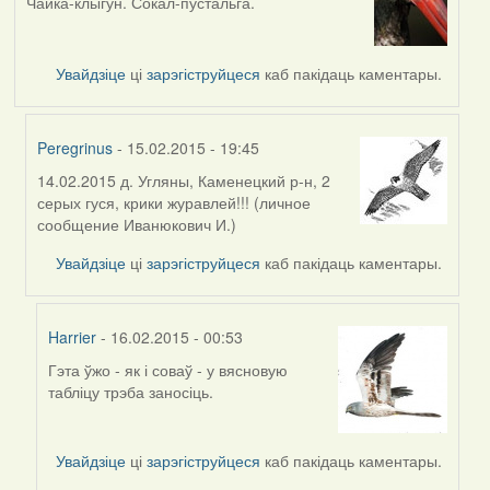
Чайка-клыгун. Сокал-пустальга.
Увайдзіце
ці
зарэгіструйцеся
каб пакідаць каментары.
Peregrinus
- 15.02.2015 - 19:45
14.02.2015 д. Угляны, Каменецкий р-н, 2
In
серых гуся, крики журавлей!!! (личное
reply
сообщение Иванюкович И.)
to
by
Увайдзіце
ці
зарэгіструйцеся
каб пакідаць каментары.
svyat08
Harrier
- 16.02.2015 - 00:53
Гэта ўжо - як і соваў - у вясновую
In
табліцу трэба заносіць.
reply
to
by
Увайдзіце
ці
зарэгіструйцеся
каб пакідаць каментары.
Peregrinus