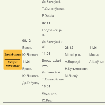
Дз.Вінчэўскі,
Т.Смыкоўская,
P.Dolata
02.11
Гродзенскі р-
н,
08.12
Дз.Вінчэўскі et
al.
Брэст,
28.12
11.01
11.01
Ю.Янкевіч
Мінскі р-н,
Мазыр,
Бераставіцкі
11.01
А.Барадзін,
А.Шэўчык
р-н,
Брэст,
Н.Кузьмянкова,
Дз.Вінчэўскі і
Ю.Янкевіч,
М.Львоў
Т.Смыкоўская
Дз.Табуноў
16.01
Лідскі р-н,
Ю.Квач