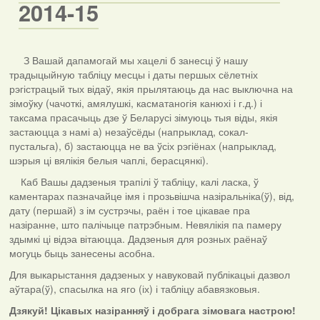
2014-15
З Вашай дапамогай мы хацелі б занесці ў нашу
традыцыйную табліцу месцы і даты першых сёлетніх
рэгістрацый тых відаў, якія прылятаюць да нас выключна на
зімоўку (чачоткі, амялушкі, касматаногія канюхі і г.д.) і
таксама прасачыць дзе ў Беларусі зімуюць тыя віды, якія
застаюцца з намі а) незаўсёды (напрыклад, сокал-
пустальга), б) застаюцца не ва ўсіх рэгіёнах (напрыклад,
шэрыя ці вялікія белыя чаплі, берасцянкі).
Каб Вашы дадзеныя трапілі ў табліцу, калі ласка, ў
каментарах пазначайце імя і прозьвішча назіральніка(ў), від,
дату (першай) з ім сустрэчы, раён і тое цікавае пра
назіранне, што палічыце патрэбным. Невялікія па памеру
здымкі ці відэа вітаюцца. Дадзеныя для розных раёнаў
могуць быць занесены асобна.
Для выкарыстання дадзеных у навуковай публікацыі дазвол
аўтара(ў), спасылка на яго (іх) і табліцу абавязковыя.
Дзякуй! Цікавых назіранняў і добрага зімовага настрою!