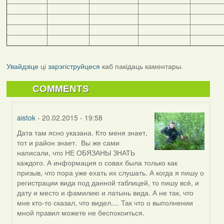
Увайдзіце
ці
зарэгіструйцеся
каб пакідаць каментары.
COMMENTS
aistok
- 20.02.2015 - 19:58
Дата там ясно указана. Кто меня знает,
In
тот и район знает. Вы же сами
reply
написали, что НЕ ОБЯЗАНЫ ЗНАТЬ
to
каждого. А информация о совах была только как
by
призыв, что пора уже ехать их слушать. А когда я пишу о
vogelfrei
регистрации вида под данной таблицей, то пишу всё, и
дату и место и фамилию и латынь вида. А не так, что
мне кто-то сказал, что видел.... Так что о выполнении
мной правил можете не беспокоиться.