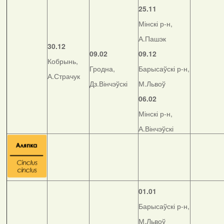
25.11
Мінскі р-н,
А.Пашэк
30.12
09.02
09.12
Кобрынь,
Гродна,
Барысаўскі р-н,
А.Страчук
Дз.Вінчэўскі
М.Львоў
06.02
Мінскі р-н,
А.Вінчэўскі
01.01
Барысаўскі р-н,
М.Львоў