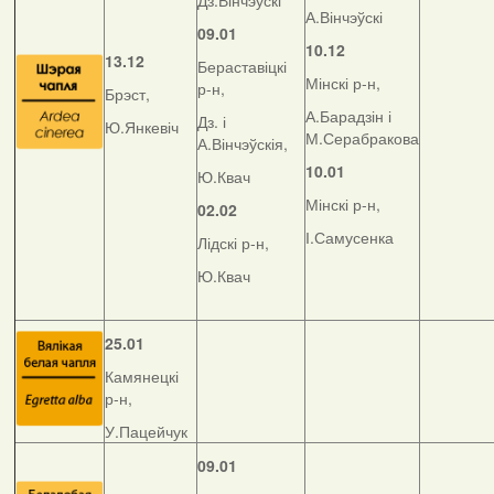
Дз.Вінчэўскі
А.Вінчэўскі
09.01
10.12
13.12
Бераставіцкі
Мінскі р-н,
р-н,
Брэст,
А.Барадзін і
Дз. і
Ю.Янкевіч
М.Серабракова
А.Вінчэўскія,
10.01
Ю.Квач
Мінскі р-н,
02.02
І.Самусенка
Лідскі р-н,
Ю.Квач
25.01
Камянецкі
р-н,
У.Пацейчук
09.01