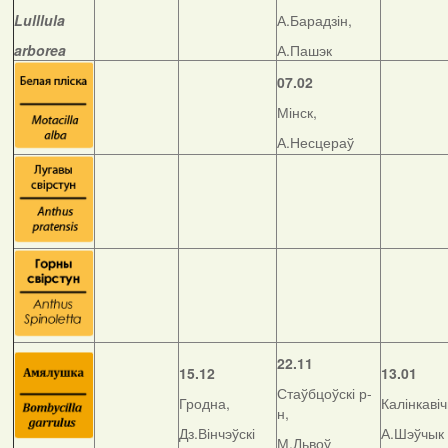
Lulllula
А.Барадзін,
arborea
А.Пашэк
07.02
Мінск,
А.Несцераў
22.11
15.12
13.01
Стаўбцоўскі р-
Гродна,
Калінкавіч
н,
Дз.Вінчэўскі
А.Шэўчык
М.Львоў