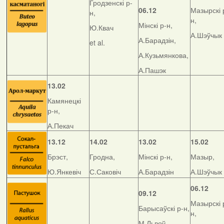
Гродзенскі р-
06.12
Мазырскі 
н,
н,
Мінскі р-н,
Ю.Квач
А.Шэўчык
А.Барадзін,
et al.
А.Кузьмянкова,
А.Пашэк
13.02
Камянецкі
р-н,
А.Пекач
13.12
14.02
13.02
15.02
Брэст,
Гродна,
Мінскі р-н,
Мазыр,
Ю.Янкевіч
С.Саковіч
А.Барадзін
А.Шэўчык
06.12
09.12
Мазырскі 
Барысаўскі р-н,
н,
М.Львоў