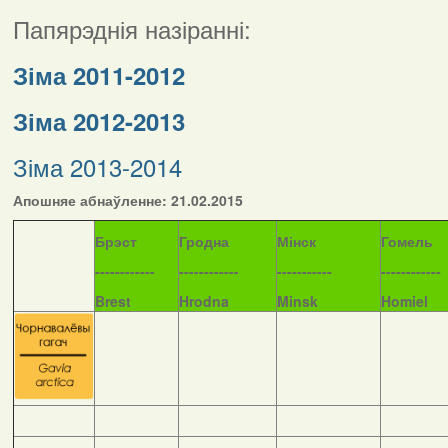
Папярэднія назіранні:
Зіма 2011-2012
Зіма 2012-2013
Зіма 2013-2014
Апошняе абнаўленне: 21.02.2015
Б
рэст
Гродна
Мінск
Гомель
------------
------------
-----------
------------
Brest
Hrodna
Minsk
Homiel