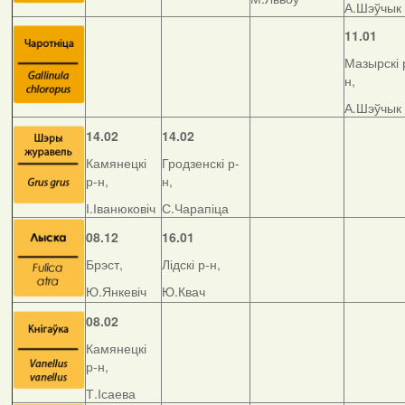
А.Шэўчык
11.01
Мазырскі 
н,
А.Шэўчык
14.02
14.02
Камянецкі
Гродзенскі р-
р-н,
н,
І.Іванюковіч
С.Чарапіца
08.12
16.01
Брэст,
Лідскі р-н,
Ю.Янкевіч
Ю.Квач
08.02
Камянецкі
р-н,
Т.Ісаева