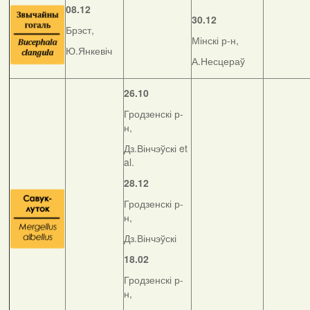
08.12
30.12
Брэст,
Мінскі р-н,
Ю.Янкевіч
А.Несцераў
26.10
Гродзенскі р-
н,
Дз.Вінчэўскі et
al.
28.12
Гродзенскі р-
н,
Дз.Вінчэўскі
18.02
Гродзенскі р-
н,