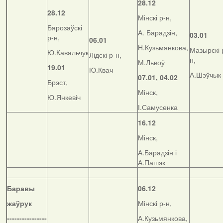
28.12
28.12
Мінскі р-н,
Бярозаўскі
А. Барадзін,
03.01
р-н,
06.01
Н.Кузьмянкова,
Мазырскі 
Ю.Кавальчук
Лідскі р-н,
н,
М.Львоў
19.01
Ю.Квач
А.Шэўчык
07.01, 04.02
Брэст,
Мінск,
Ю.Янкевіч
І.Самусенка
16.12
Мінск,
А.Барадзін і
А.Пашэк
Баравы
06.12
жаўрук
Мінскі р-н,
----------------
А.Кузьмянкова,