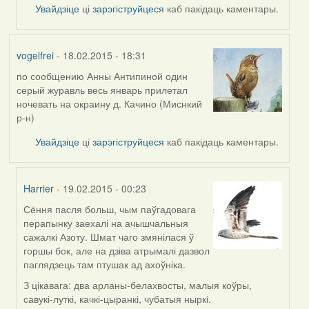
Увайдзіце
ці
зарэгіструйцеся
каб пакідаць каментары.
vogelfrei
- 18.02.2015 - 18:31
по сообщению Анны Антипиной один
серый журавль весь январь прилетал
ночевать на окраину д. Качино (Миснкий
р-н)
Увайдзіце
ці
зарэгіструйцеся
каб пакідаць каментары.
Harrier
- 19.02.2015 - 00:23
Сёння пасля больш, чым паўгадовага
In
перапынку заехалі на ачышчальныя
reply
сажалкі Азоту. Шмат чаго змянілася ў
to
горшы бок, але на дзіва атрымалі дазвол
by
паглядзець там птушак ад ахоўніка.
vogelfrei
З цікавага: два арланы-белахвосты, малыя коўры,
савукі-луткі, качкі-цыранкі, чубатыя ныркі.