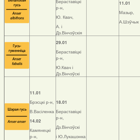
Бераставіцкі
11.01
р-н,
Мазыр,
Ю. Квач,
А.Шэўчык
А. і
Дз.Вінчэўскія
29.01
Бераставіцкі
р-н,
Ю.Квач і
Дз.Вінчэўскі
11.01
Брэсцкі р-н,
18.01
В.Васіленка
Бераставіцкі
р-н,
14.02
Дз.Вінчэўскі
Камянецкі
р-н,
і Ю.Лукашэнка