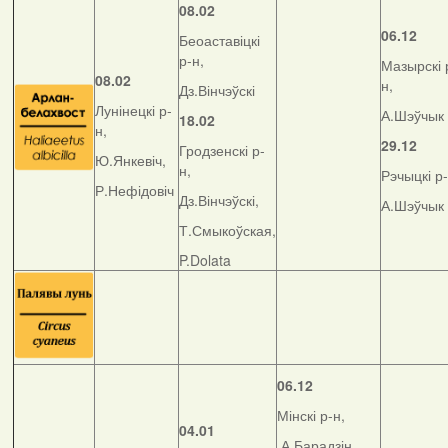
08.02
06.12
Беоаставіцкі
р-н,
Мазырскі 
08.02
н,
Дз.Вінчэўскі
Лунінецкі р-
А.Шэўчык
18.02
н,
29.12
Гродзенскі р-
Ю.Янкевіч,
н,
Рэчыцкі р-
Р.Нефідовіч
Дз.Вінчэўскі,
А.Шэўчык
Т.Смыкоўская,
P.Dolata
06.12
Мінскі р-н,
04.01
А.Барадзін,