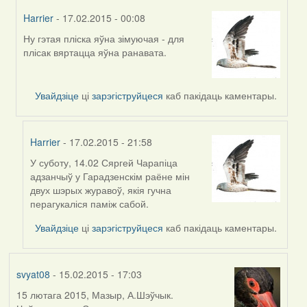
Harrier
- 17.02.2015 - 00:08
Ну гэтая пліска яўна зімуючая - для
In
плісак вяртацца яўна ранавата.
reply
to
by
Увайдзіце
ці
зарэгіструйцеся
каб пакідаць каментары.
Andrzej
Harrier
- 17.02.2015 - 21:58
У суботу, 14.02 Сяргей Чарапіца
In
адзанчыў у Гарадзенскім раёне мін
reply
двух шэрых журавоў, якія гучна
to
перагукаліся паміж сабой.
by
Harrier
Увайдзіце
ці
зарэгіструйцеся
каб пакідаць каментары.
svyat08
- 15.02.2015 - 17:03
15 лютага 2015, Мазыр, А.Шэўчык.