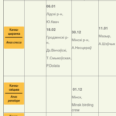
06.01
Лідскі р-н,
Ю.Квач
11.01
18.02
30.12
Мазыр,
Гродзенскі р-
Мінскі р-н,
н,
А.Шэўчык
А.Несцераў
Дз.Вінчэўскі,
Т.Смыкоўская,
P.Dolata
01.12
Мінск,
Minsk birding
crew