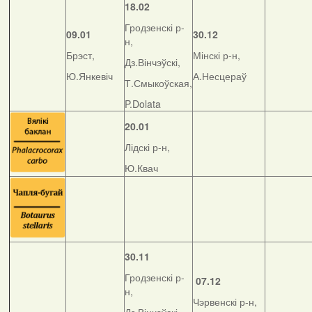
18.02
Гродзенскі р-
09.01
30.12
н,
Брэст,
Мінскі р-н,
Дз.Вінчэўскі,
Ю.Янкевіч
А.Несцераў
Т.Смыкоўская,
P.Dolata
20.01
Лідскі р-н,
Ю.Квач
30.11
Гродзенскі р-
07.12
н,
Чэрвенскі р-н,