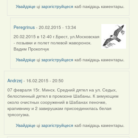
Увайдзіце
ці
зарэгіструйцеся
каб пакідаць каментары.
Peregrinus
- 20.02.2015 - 13:34
20.02.2015 в 12-40 г.Брест, ул.Московская
In
- позывки и полет полевой жаворонок.
reply
Вадим Прокопчук
to
by
Увайдзіце
ці
зарэгіструйцеся
каб пакідаць каментары.
Harrier
Andrzej
- 16.02.2015 - 20:50
07 февраля 15г. Минск. Средний дятел на ул. Седых,
белоспинный дятел в промзоне Шабаны. К зимующим
около очистных сооружений в Шабанах пеночке,
крапивнику и 2 завирушкам
присоединилась белая
трясогузка
.
Увайдзіце
ці
зарэгіструйцеся
каб пакідаць каментары.