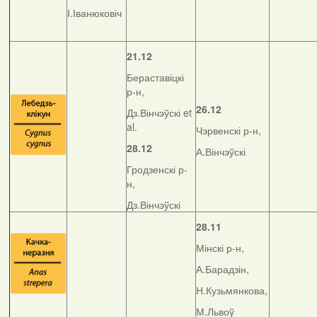
І.Іванюковіч
21.12
Бераставіцкі
р-н,
26.12
Дз.Вінчэўскі et
al.
Чэрвенскі р-н,
28.12
А.Вінчэўскі
Гродзенскі р-
н,
Дз.Вінчэўскі
28.11
Мінскі р-н,
А.Барадзін,
Н.Кузьмянкова,
М.Львоў