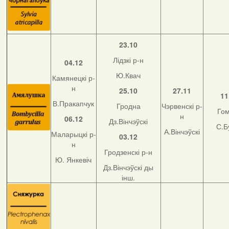
23.10
Лідзкі р-н
04.12
Ю.Квач
Камянецкі р-
н
25.10
27.11
11
В.Пракапчук
Гродна
Чэрвенскі р-
Го
н
06.12
Дз.Вінчэўскі
С.Б
А.Вінчэўскі
Маларыцкі р-
03.12
н
Гродзенскі р-н
Ю. Янкевіч
Дз.Вінчэўскі ды
інш.