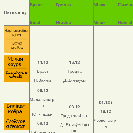
Б
рэст
Гродна
Мінск
Гомел
Назва віду
------------
------------
-----------
----------
Brest
Hrodna
Minsk
Homiel
14.12
16.12
Брэст
Гродна
Н.Вахній
Дз.Вінчэўскі
06.12
Маларыцкі р-
01.12 і
н
03.12
18.12
Ю. Янкевіч
Гродзенскі р-н
Чэрвенскі р-
08.12
Дз.Вінчэўскі ды
н
інш.
Кобрынскі р-