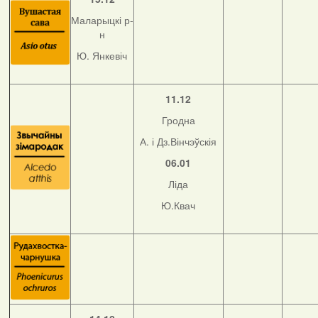
Маларыцкі р-
н
Ю. Янкевіч
11.12
Гродна
А. і Дз.Вінчэўскія
06.01
Ліда
Ю.Квач