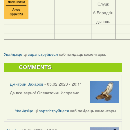
Слуцк
А.Барадзін
ды інш.
Увайдзіце
ці
зарэгіструйцеся
каб пакідаць каментары.
COMMENTS
Дмитрий Захаров
- 05.02.2023 - 20:11
Да все верно! Опечаточки.Исправил.
In
reply
to
Увайдзіце
ці
зарэгіструйцеся
каб пакідаць каментары.
by
Harrier