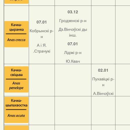
03.12
Гродзенскі р-н
07.01
Дз.Вінчэўскі ды
Кобрынскі р-
інш.
н
07.01
А і Я.
.Страчукі
Лідзкі р-н
Ю.Квач
02.01
Пухавіцкі р-
н
А.Вінчэўскі