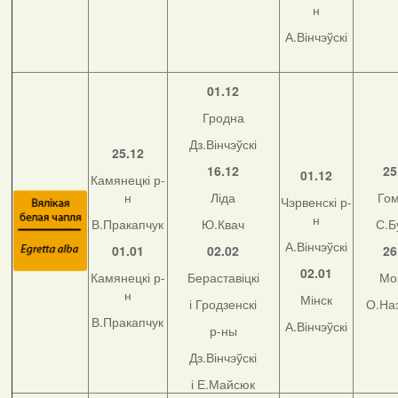
н
А.Вінчэўскі
01.12
Гродна
Дз.Вінчэўскі
25.12
16.12
25
01.12
Камянецкі р-
н
Ліда
Го
Чэрвенскі р-
н
В.Пракапчук
Ю.Квач
С.Б
А.Вінчэўскі
01.01
02.02
26
02.01
Камянецкі р-
Бераставіцкі
Мо
н
Мінск
і Гродзенскі
О.На
В.Пракапчук
А.Вінчэўскі
р-ны
Дз.Вінчэўскі
і Е.Майсюк