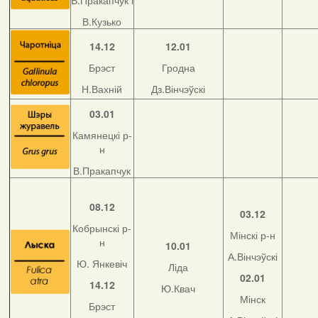
В.Пракапчук і
В.Кузько
14.12
12.01
Брэст
Гродна
Н.Вахній
Дз.Вінчэўскі
03.01
Камянецкі р-
н
В.Пракапчук
08.12
03.12
Кобрынскі р-
Мінскі р-н
н
10.01
А.Вінчэўскі
Ю. Янкевіч
Ліда
02.01
14.12
Ю.Квач
Мінск
Брэст