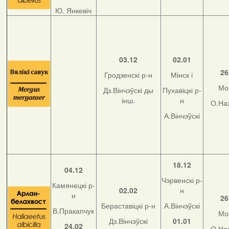
Ю. Янкевіч
03.12
02.01
26
Гродзенскі р-н
Мінск і
Мо
Дз.Вінчэўскі ды
Пухавіцкі р-
інш.
н
О.На
А.Вінчэўскі
18.12
04.12
Чэрвенскі р-
Камянецкі р-
02.02
н
н
26
Бераставіцкі р-н
А.Вінчэўскі
В.Пракапчук
Мо
Дз.Вінчэўскі
01.01
24.02
О.На