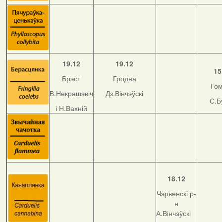
19.12
19.12
15
Брэст
Гродна
Го
В.Некрашэвіч
Дз.Вінчэўскі
С.Б
і Н.Вахній
18.12
Чэрвенскі р-
н
А.Вінчэўскі