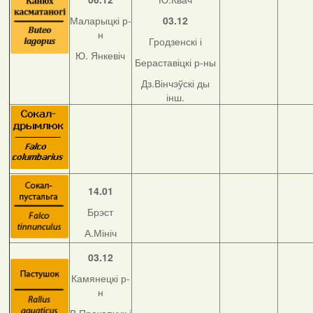
Маларыцкі р-
03.12
н
Гродзенскі і
Ю. Янкевіч
Бераставіцкі р-ны
Дз.Вінчэўскі ды
інш.
14.01
Брэст
А.Мініч
03.12
Камянецкі р-
н