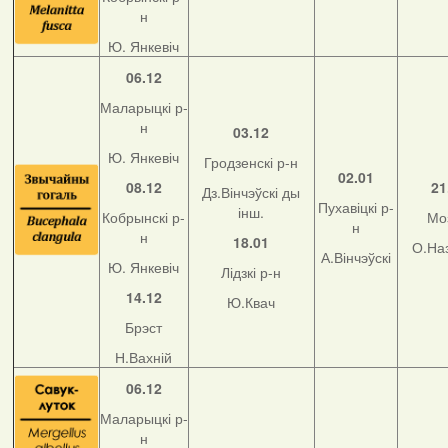
н
Ю. Янкевіч
06.12
Маларыцкі р-
н
03.12
Ю. Янкевіч
Гродзенскі р-н
02.01
08.12
21
Дз.Вінчэўскі ды
Пухавіцкі р-
інш.
Кобрынскі р-
Мо
н
н
18.01
О.На
А.Вінчэўскі
Ю. Янкевіч
Лідзкі р-н
14.12
Ю.Квач
Брэст
Н.Вахній
06.12
Маларыцкі р-
н