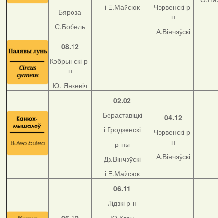
і Е.Майсюк
Чэрвенскі р-
Бяроза
н
С.Бобель
А.Вінчэўскі
08.12
Кобрынскі р-
н
Ю. Янкевіч
02.02
Бераставіцкі
04.12
і Гродзенскі
Чэрвенскі р-
н
р-ны
А.Вінчэўскі
Дз.Вінчэўскі
і Е.Майсюк
06.11
Лідзкі р-н
06.12
Ю.Квач