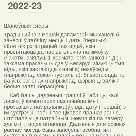
2022-23
Шаноўныя сябры!
Традыцыйна з Вашай дапамогай мы хацелі б
занесці ў табліцу месцы і даты (першых)
сёлетніх рэгістрацый тых відаў, якія
прылятаюць да нас выключна на зімоўку
(чачоткі, амялушкі, касматаногія канюхі і г.д.) і
таксама прасачыць дзе ў Беларусі зімуюць тыя
віды, якія застаюцца з намі а) незаўсёды
(напрыклад, сокал-пустальга), б) застаюцца не
ва ўсіх рэгіёнах (напрыклад, шэрыя ці вялікія
белыя чаплі, берасцянкі).
Каб Вашы дадзеныя трапілі ў табліцу, калі
ласка, ў каментарах пазначайце імя і
прозьвішча назіральніка(ў), від, дату (першай) з
ім сустрэчы, раён і тое цікавае пра назіранне,
што палічыце патрэбным. Невялікія па памеру
здымкі ці відэа вітаюцца. Дадзеныя для розных
раёнаў могуць быць занесены асобна, як і
сустрэчы тых самых відаў у розныя месяцы на