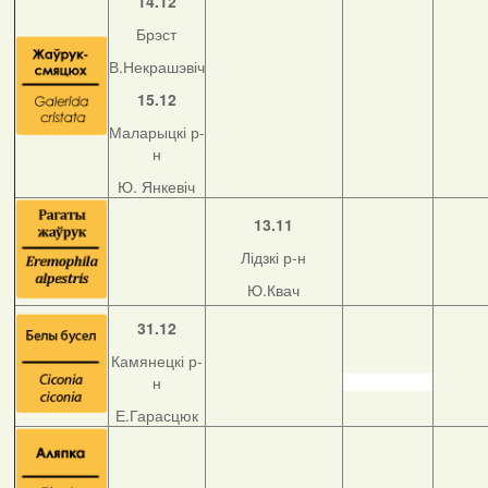
14.12
Брэст
В.Некрашэвіч
15.12
Маларыцкі р-
н
Ю. Янкевіч
13.11
Лідзкі р-н
Ю.Квач
31.12
Камянецкі р-
н
Е.Гарасцюк