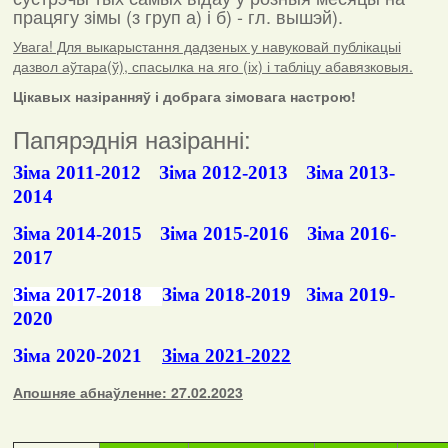
працягу зімы (з груп а) і б) - гл. вышэй).
Увага! Для выкарыстання дадзеных у навуковай публікацыі
дазвол аўтара(ў), спасылка на яго (іх) і табліцу абавязковыя.
Цікавых назіранняў і добрага зімовага настрою!
Папярэднія назіранні:
Зіма 2011-2012
Зіма 2012-2013
Зіма 2013-
2014
Зіма 2014-2015
Зіма 2015-2016
Зіма 2016-
2017
Зіма 2017-2018
Зіма 2018-2019
Зіма 2019-
2020
Зіма 2020-2021
Зіма 2021-2022
Апошняе абнаўленне: 27.02.2023