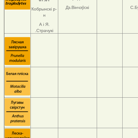
Дз.Вінчэўскі
С.Б
Кобрынскі р-
н
А і Я.
.Страчукі