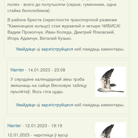
полях - всего до полутысячи (серые, гуменники, одна
стайка белолобиков).
В районе Бреста (окрестности транспортной развязки
"Каменецкое кольцо) стая журавлей и четыре ЧИБИСА!
Вадим Прокопчук, Иван Коляда, Дмитрий Ялковский,
Игорь Адамчук, Виталий Кузько.
Увайдзіце
ці
зарэгіструйцеся
каб пакідаць каментары.
Harrier
- 14.01.2023 - 23:08
У сярэдзіне каляндарнай зімы трэба
In
змяшчаць на сайце Вясновую табліцу
reply
прылётаў. Вось гэта цуды.
to
by
Увайдзіце
ці
зарэгіструйцеся
каб пакідаць каментары.
Peregrinus
Harrier
- 12.01.2023 - 19:19
12.01.2023 - чаротніца ў вусці