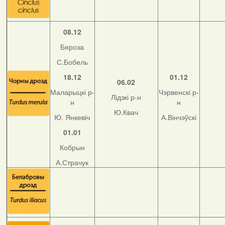
08.12
Бяроза
С.Бобель
18.12
01.12
06.02
Маларыцкі р-
Чэрвенскі р-
Лідзкі р-н
н
н
Ю.Квач
Ю. Янкевіч
А.Вінчэўскі
01.01
Кобрын
А.Страчук