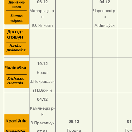
06.12
04.12
Маларыцкі р-
Чэрвенскі р-
н
н
Ю. Янкевіч
А.Вінчэўскі
19.12
Брэст
В.Некрашэвіч
і Н.Вахній
04.12
Камянецкі р-
н
09.12
01
В.Пракапчук
Гродна
Го
07.01