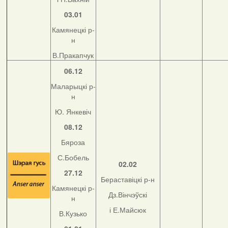
03.01
Камянецкі р-
н
В.Пракапчук
06.12
Маларыцкі р-
н
Ю. Янкевіч
08.12
Бяроза
С.Бобель
02.02
27.12
Бераставіцкі р-н
Камянецкі р-
Дз.Вінчэўскі
н
і Е.Майсюк
В.Кузько