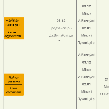
03.12
Мінск
03.12
А.Вінчэўскі
Гродзенскі р-н
02.01
Дз.Вінчэўскі ды
Мінск і
інш.
Пухавіцкі р-
н
А.Вінчэўскі
03.12
Мінск
А.Вінчэўскі
21
02.01
Мо
Мінск і
О.На
Пухавіцкі р-
н