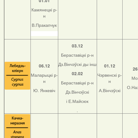
01.01
Камянецкі р-
н
В.Пракапчук
03.12
Бераставіцкі р-н
Дз.Вінчэўскі ды інш
06.12
01.12
26
02.02
Маларыцкі р-
Чэрвенскі р-
Мо
н
н
Бераставіцкі р-н
О.На
Ю. Янкевіч
А.Вінчэўскі
Дз.Вінчэўскі
і Е.Майсюк
.