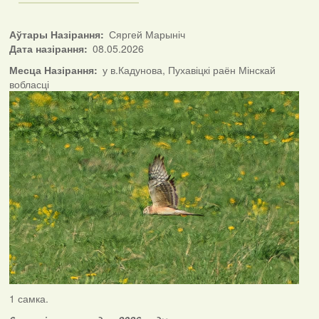
Аўтары Назірання
Сяргей Марыніч
Дата назірання
08.05.2026
Месца Назірання
у в.Кадунова, Пухавіцкі раён Мінскай
вобласці
1 самка.