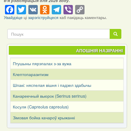
6-я рэгістрацыя для 2026 году.
Facebook
Twitter
VK
Odnoklassniki
Telegram
Viber
Copy
Link
Увайдзіце
ці
зарэгіструйцеся
каб пакідаць каментары.
Пошук
Пошук
АПОШНІЯ НАЗІРАННІ
Птушыны пярэпалах з-за вужа
Клептопаразитизм
Шпакі: няспелая вішня і падзел здабычы
Канареечный вьюрок (Serinus serinus)
Косуля (Capreоlus capreоlus)
Зімовая бойка качароў крыжанкі