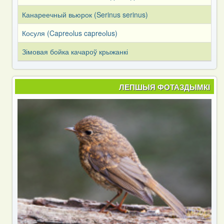
Канареечный вьюрок (Serinus serinus)
Косуля (Capreоlus capreоlus)
Зімовая бойка качароў крыжанкі
ЛЕПШЫЯ ФОТАЗДЫМКІ