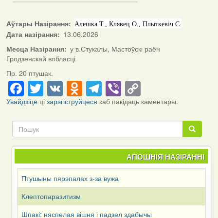
Аўтары Назірання
Алешка Т., Клявец О., Плыткевіч С.
Дата назірання
13.06.2026
Месца Назірання
у в.Стукалы, Мастоўскі раён
Гродзенскай вобласці
Пр. 20 птушак.
Facebook
Twitter
VK
Odnoklassniki
Telegram
Viber
Copy
Link
Увайдзіце
ці
зарэгіструйцеся
каб пакідаць каментары.
Пошук
Пошук
АПОШНІЯ НАЗІРАННІ
Птушыны пярэпалах з-за вужа
Клептопаразитизм
Шпакі: няспелая вішня і падзел здабычы