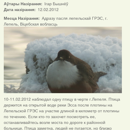
Аўтары Назірання
Ігар Бышнёў
Дата назірання
12.02.2012
Месца Назірання
Адразу пасля лепельскай ГРЭС, г.
Лепель, Віцебская вобласць
10-11.02.2012 наблюдал одну птицу в черте г.Лепеля. Птица
держится на открытой воде реки Эсса после плотины на
Лепельской ГРЭС на участке длиной в километр от плотины
по течению. Если кто-то захочет посмотреть ее,
останавливайтесь возле моста по дороге к районной
больнице. Птица заметна, людей не пугается, но близко