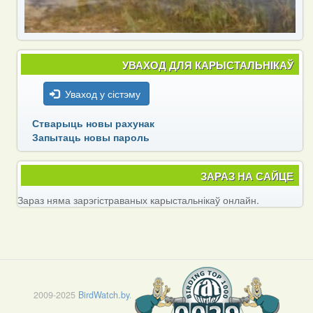
УВАХОД ДЛЯ КАРЫСТАЛЬНІКАЎ
Уваход у сістэму
Стварыць новы рахунак
Запытаць новы пароль
ЗАРАЗ НА САЙЦЕ
Зараз няма зарэгістраваных карыстальнікаў онлайн.
2009-2025
BirdWatch.by
.