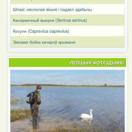
Шпакі: няспелая вішня і падзел здабычы
Канареечный вьюрок (Serinus serinus)
Косуля (Capreоlus capreоlus)
Зімовая бойка качароў крыжанкі
ЛЕПШЫЯ ФОТАЗДЫМКІ