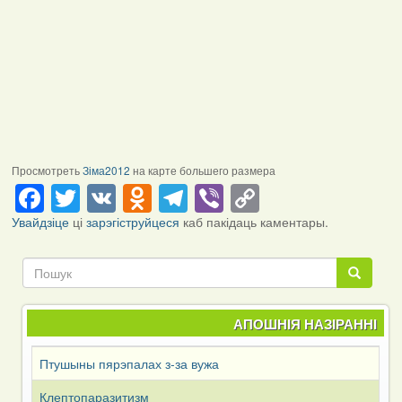
Просмотреть
Зіма2012
на карте большего размера
Facebook
Twitter
VK
Odnoklassniki
Telegram
Viber
Copy
Link
Увайдзіце
ці
зарэгіструйцеся
каб пакідаць каментары.
Пошук
Пошук
АПОШНІЯ НАЗІРАННІ
Птушыны пярэпалах з-за вужа
Клептопаразитизм