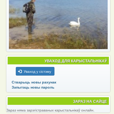
УВАХОД ДЛЯ КАРЫСТАЛЬНІКАЎ
Уваход у сістэму
Стварыць новы рахунак
Запытаць новы пароль
ЗАРАЗ НА САЙЦЕ
Зараз няма зарэгістраваных карыстальнікаў онлайн.