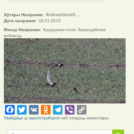
Аўтары Назірання
Andruschkevich ...
Дата назірання
02.01.2012
Месца Назірання
Кукурузнае поле, Берасцейская
вобласць
Facebook
Twitter
VK
Odnoklassniki
Telegram
Viber
Copy
Link
Увайдзіце
ці
зарэгіструйцеся
каб пакідаць каментары.
Пошук