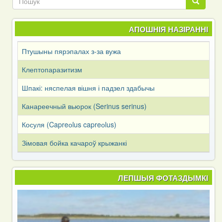
Пошук
АПОШНІЯ НАЗІРАННІ
Птушыны пярэпалах з-за вужа
Клептопаразитизм
Шпакі: няспелая вішня і падзел здабычы
Канареечный вьюрок (Serinus serinus)
Косуля (Capreоlus capreоlus)
Зімовая бойка качароў крыжанкі
ЛЕПШЫЯ ФОТАЗДЫМКІ