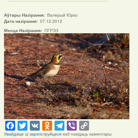
Аўтары Назірання
Валерый Юрко
Дата назірання
07.12.2012
Месца Назірання
ПГРЭЗ
Facebook
Twitter
VK
Odnoklassniki
Telegram
Viber
Copy
Link
Увайдзіце
ці
зарэгіструйцеся
каб пакідаць каментары.