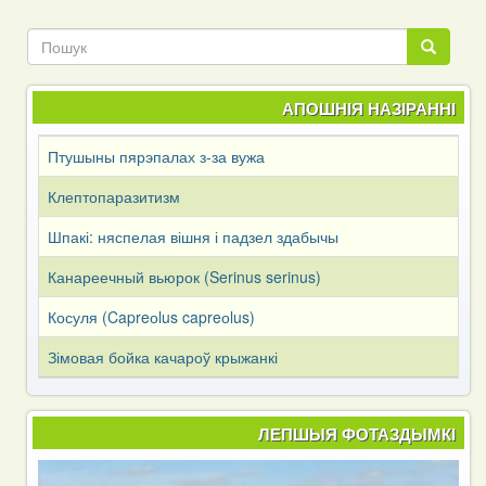
Пошук
Пошук
АПОШНІЯ НАЗІРАННІ
Птушыны пярэпалах з-за вужа
Клептопаразитизм
Шпакі: няспелая вішня і падзел здабычы
Канареечный вьюрок (Serinus serinus)
Косуля (Capreоlus capreоlus)
Зімовая бойка качароў крыжанкі
ЛЕПШЫЯ ФОТАЗДЫМКІ