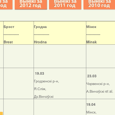
Б
рэст
Гродна
Мінск
------------
------------
-----------
Brest
Hrodna
Minsk
19.03
23.03
Гродзенскі р-н,
Чэрвенскі р-н,
Я.Сліж,
А.Вінчэўскі et al.
Дз.Вінчэўскі
19.04
Мінск,