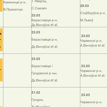
Т.Яварэц,
Камянецкі р-н,
29.03
С.Саковіч
В.Пракапчук
Стаўбцоўскі р-н,
23.03
Бераставіцкі р-н,
М.Львоў
Дз.Вінчэўскі et al.
23.03
23.03
Бераставіцкі р-н,
Чэрвенскі р-н,
А.Вінчэўскі et al.
Дз.Вінчэўскі et al.
23.03
Бераставіцкі і
23.03
Чэрвенскі р-н,
Гродзенскі р-ны,
А.Вінчэўскі et al.
Дз.Вінчэўскі et al.
21.02
23.03
Гродна,
Чэрвенскі р-н,
Дз.Вінчэўскі