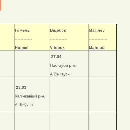
Гомель
Віцебск
Магілёў
------------
------------
-------------
Homiel
Vitebsk
Mahiloŭ
27.04
Пастаўскі р-н,
А.Вінчэўскі
23.03
Калінкавіцкі р-н,
А.Шэўчык