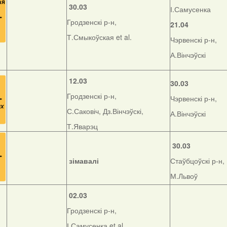
30.03
І.Самусенка
Гродзенскі р-н,
21.04
Т.Смыкоўская et al.
Чэрвенскі р-н,
А.Вінчэўскі
12.03
30.03
Гродзенскі р-н,
Чэрвенскі р-н,
С.Саковіч, Дз.Вінчэўскі,
А.Вінчэўскі
Т.Яварэц
30.03
зімавалі
Стаўбцоўскі р-н,
М.Львоў
02.03
Гродзенскі р-н,
І.Самусенка et al.