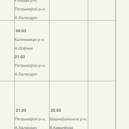
Рэчыцкі р-н,
Петрыкаўскі р-н,
А.Халандач
09.03
Калінкавіцкі р-н,
А.Шэўчык
21.03
Петрыкаўскі р-н,
А.Халандач
21.03
23.03
Петрыкаўскі р-н,
Шаркаўшчынскі р-н,
А.Халандач
В.Кавалёнак