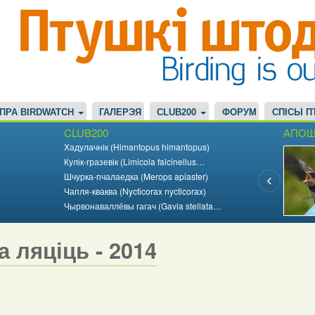
ПРА BIRDWATCH
ГАЛЕРЭЯ
CLUB200
ФОРУМ
СПІСЫ П
CLUB200
АПОШ
Хадулачнік (Himantopus himantopus)
Кулік-гразевік (Limicola falcinellus…
Шчурка-пчалаедка (Merops apiaster)
Чапля-кваква (Nycticorax nycticorax)
Чырвонаваллёвы гагач (Gavia stellata…
а ляціць - 2014