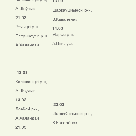
13.03
А.Шэўчык
Шаркаўшчынскі р-н,
21.03
В.Кавалёнак
Рэчыцкі р-н,
14.03
Мёрскі р-н,
Петрыкаўскі р-н
А.Вінчэўскі
А.Халандач
13.03
Калінкавіцкі р-н,
А.Шэўчык
13.03
23.03
Лоеўскі р-н,
Шаркаўшчынскі р-н,
А.Халандач
В.Кавалёнак
21.03