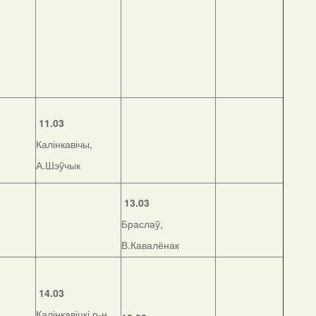
11.03
Калінкавічы,
А.Шэўчык
13.03
Браслаў,
В.Кавалёнак
14.03
Калінкавіцкі р-н,