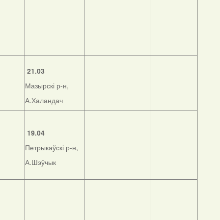
21.03
Мазырскі р-н,
А.Халандач
19.04
Петрыкаўскі р-н,
А.Шэўчык