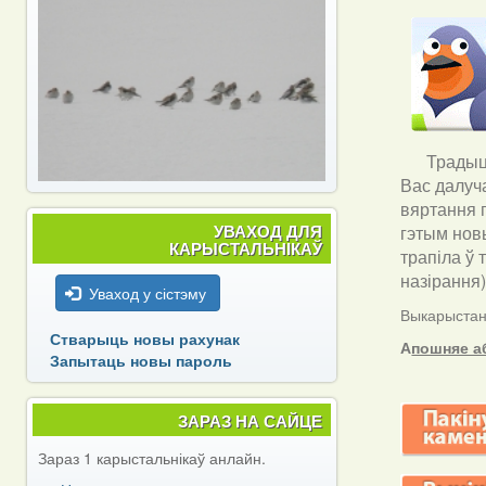
Традыцы
Вас далуч
вяртання п
УВАХОД ДЛЯ
гэтым новы
КАРЫСТАЛЬНІКАЎ
трапіла ў 
назірання
Уваход у сістэму
Выкарыстанн
Стварыць новы рахунак
А
пошняе а
Запытаць новы пароль
ЗАРАЗ НА САЙЦЕ
Зараз 1 карыстальнікаў анлайн.