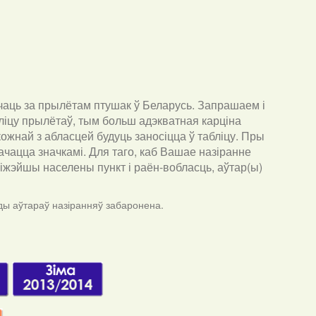
чаць за прылётам птушак ў Беларусь. Запрашаем і
ліцу прылётаў, тым больш адэкватная карціна
ожнай з абласцей будуць заносіцца ў табліцу. Пры
ачацца значкамі. Для таго, каб Вашае назіранне
бліжэйшы населены пункт і раён-вобласць, аўтар(ы)
ды аўтараў назіранняў забаронена.