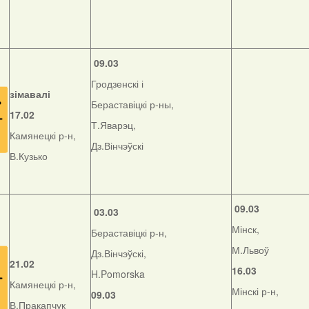
09.03
Гродзенскі і
зімавалі
Бераставіцкі р-ны,
17.02
Т.Яварэц,
Камянецкі р-н,
Дз.Вінчэўскі
В.Кузько
09.03
03.03
Мінск,
Бераставіцкі р-н,
М.Львоў
Дз.Вінчэўскі,
21.02
16.03
H.Pomorska
Камянецкі р-н,
Мінскі р-н,
09.03
В.Пракапчук