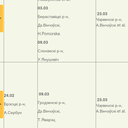
03.03
23.03
Бераставіцкі р-н,
Чэрвенскі р-н,
Дз.Вінчэўскі,
А.Вінчэўскі et al.
H.Pomorska
09.03
Слонімскі р-н,
У.Янушэвіч
09.03
24.02
23.03
Гродзенскі р-н,
Брэсцкі р-н,
Чэрвенскі р-н,
Дз.Вінчэўскі,
А.Вінчэўскі et al.
А.Сербун
Т.Яварэц