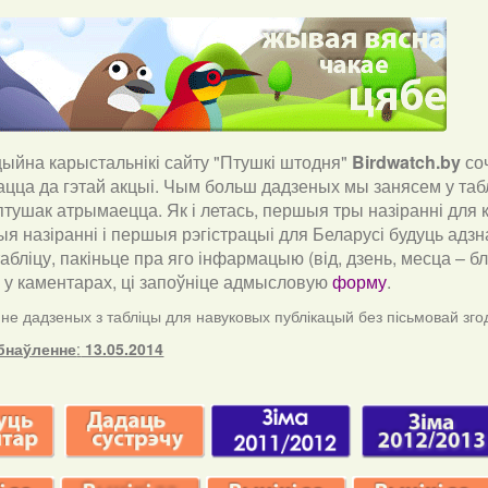
йна карыстальнікі сайту "Птушкі штодня"
Birdwatch
.
by
со
ацца да гэтай акцыі. Чым больш дадзеных мы занясем у таб
тушак атрымаецца. Як і летась, першыя тры назіранні для к
я назіранні і першыя рэгістрацыі для Беларусі будуць адзн
табліцу, пакіньце пра яго інфармацыю (від, дзень, месца – 
) у каментарах, ці запоўніце адмысловую
форму
.
е дадзеных з табліцы для навуковых публікацый без пісьмовай зго
бнаўленне
:
13.05.2014