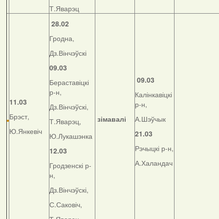
Т.Яварэц
28.02
Гродна,
Дз.Вінчэўскі
09.03
09.03
Бераставіцкі
р-н,
Калінкавіцкі
11.03
р-н,
Дз.Вінчэўскі,
Брэст,
зімавалі
А.Шэўчык
Т.Яварэц,
Ю.Янкевіч
21.03
Ю.Лукашэнка
Рэчыцкі р-н,
12.03
А.Халандач
Гродзенскі р-
н,
Дз.Вінчэўскі,
С.Саковіч,