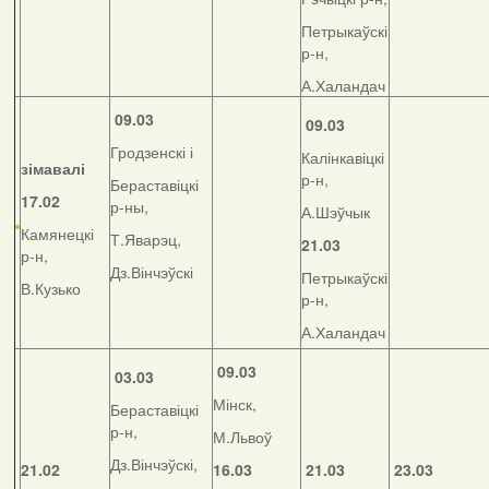
Петрыкаўскі
р-н,
А.Халандач
09.03
09.03
Гродзенскі і
Калінкавіцкі
зімавалі
р-н,
Бераставіцкі
17.02
р-ны,
А.Шэўчык
Камянецкі
Т.Яварэц,
21.03
р-н,
Дз.Вінчэўскі
Петрыкаўскі
В.Кузько
р-н,
А.Халандач
09.03
03.03
Мінск,
Бераставіцкі
р-н,
М.Львоў
Дз.Вінчэўскі,
21.02
16.03
21.03
23.03