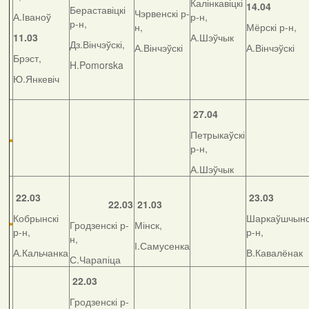
Калінкавіцкі
14.04
Бераставіцкі
Чэрвенскі р-
А.Іваноў
р-н,
р-н,
н,
Мёрскі р-н,
11.03
А.Шэўчык
Дз.Вінчэўскі,
А.Вінчэўскі
А.Вінчэўскі
Брэст,
H.Pomorska
Ю.Янкевіч
27.04
Петрыкаўскі
р-н,
А.Шэўчык
22.03
23.03
22.03
21.03
Кобрынскі
Шаркаўшчынс
Гродзенскі р-
Мінск,
р-н,
р-н,
н,
І.Самусенка
А.Кальчанка
В.Кавалёнак
С.Чарапіца
22.03
Гродзенскі р-