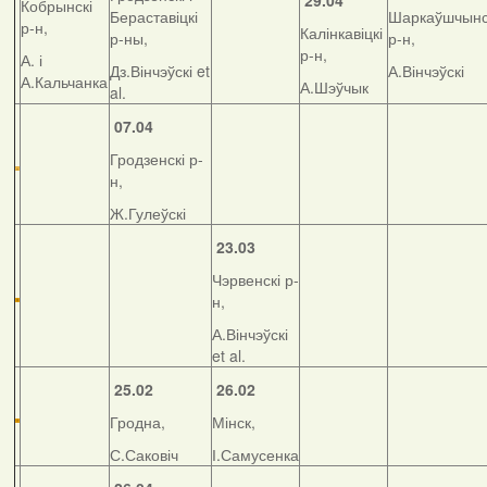
29.04
Кобрынскі
Бераставіцкі
Шаркаўшчынс
р-н,
Калінкавіцкі
р-ны,
р-н,
р-н,
А. і
Дз.Вінчэўскі et
А.Вінчэўскі
А.Кальчанка
А.Шэўчык
al.
07.04
Гродзенскі р-
н,
Ж.Гулеўскі
23.03
Чэрвенскі р-
н,
А.Вінчэўскі
et al.
25.02
26.02
Гродна,
Мінск,
С.Саковіч
І.Самусенка