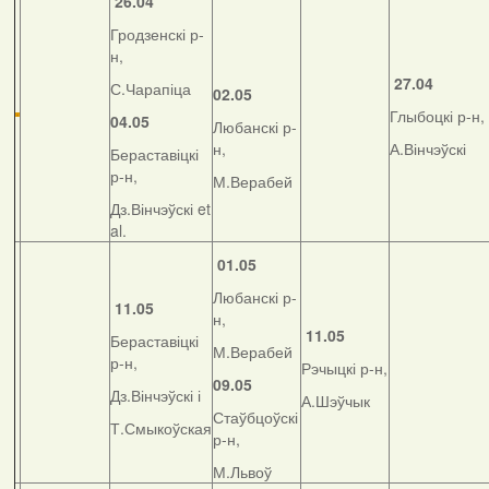
26.04
Гродзенскі р-
н,
27.04
С.Чарапіца
02.05
Глыбоцкі р-н,
04.05
Любанскі р-
н,
А.Вінчэўскі
Бераставіцкі
р-н,
М.Верабей
Дз.Вінчэўскі et
al.
01.05
Любанскі р-
11.05
н,
11.05
Бераставіцкі
М.Верабей
р-н,
Рэчыцкі р-н,
09.05
Дз.Вінчэўскі і
А.Шэўчык
Стаўбцоўскі
Т.Смыкоўская
р-н,
М.Львоў