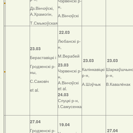
Чэрвенскі р-
н,
Дз.Вінчэўскі,
А.Храмогін,
А.Вінчэўскі
Т.Смыкоўская
22.03
Любанскі р-
н,
23.03
М.Верабей
Бераставіцкі і
23.03
23.03
23.03
Гродзенскі р-
Калінкавіцкі
Шаркаўшчынс
Чэрвенскі р-
ны,
р-н,
р-н,
н,
С.Саковіч
А.Вінчэўскі
А.Шэўчык
В.Кавалёнак
et al.
et al.
24.03
Слуцкі р-н,
І.Самусенка
27.04
19.04
Гродзенскі р-
27.04