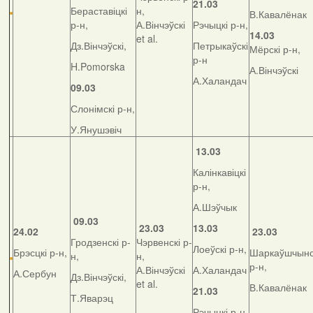
21.03
Бераставіцкі
н,
В.Кавалёнак
р-н,
А.Вінчэўскі
Рэчыцкі р-н,
14.03
et al.
Дз.Вінчэўскі,
Петрыкаўскі
Мёрскі р-н,
р-н
H.Pomorska
А.Вінчэўскі
А.Халандач
09.03
Слонімскі р-н,
У.Янушэвіч
13.03
Калінкавіцкі
р-н,
А.Шэўчык
09.03
23.03
13.03
24.02
23.03
Гродзенскі р-
Чэрвенскі р-
Лоеўскі р-н,
Брэсцкі р-н,
Шаркаўшчынс
н,
н,
р-н,
А.Вінчэўскі
А.Халандач
А.Сербун
Дз.Вінчэўскі,
et al.
В.Кавалёнак
21.03
Т.Яварэц
Рэчыцкі р-н,