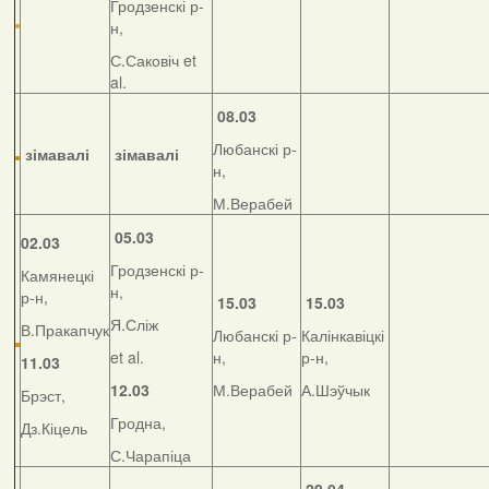
Гродзенскі р-
н,
С.Саковіч et
al.
08.03
Любанскі р-
зімавалі
зімавалі
н,
М.Верабей
05.03
02.03
Гродзенскі р-
Камянецкі
н,
р-н,
15.03
15.03
Я.Сліж
В.Пракапчук
Любанскі р-
Калінкавіцкі
et al.
н,
р-н,
11.03
12.03
М.Верабей
А.Шэўчык
Брэст,
Гродна,
Дз.Кіцель
С.Чарапіца