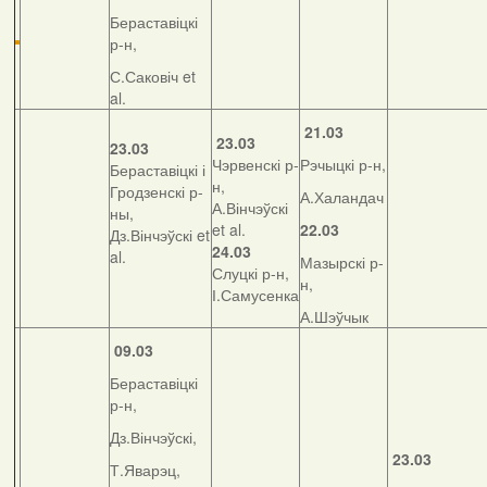
Бераставіцкі
р-н,
С.Саковіч et
al.
21.03
23.03
23.03
Чэрвенскі р-
Рэчыцкі р-н,
Бераставіцкі і
н,
Гродзенскі р-
А.Халандач
А.Вінчэўскі
ны,
et al.
22.03
Дз.Вінчэўскі et
24.03
al.
Мазырскі р-
Слуцкі р-н,
н,
І.Самусенка
А.Шэўчык
09.03
Бераставіцкі
р-н,
Дз.Вінчэўскі,
23.03
Т.Яварэц,