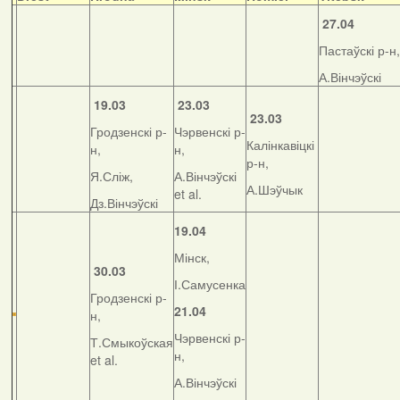
27.04
Пастаўскі р-н,
А.Вінчэўскі
19.03
23.03
23.03
Гродзенскі р-
Чэрвенскі р-
Калінкавіцкі
н,
н,
р-н,
Я.Сліж,
А.Вінчэўскі
А.Шэўчык
et al.
Дз.Вінчэўскі
19.04
Мінск,
30.03
І.Самусенка
Гродзенскі р-
21.04
н,
Чэрвенскі р-
Т.Смыкоўская
н,
et al.
А.Вінчэўскі