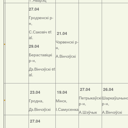
Т.Яварэц
27.04
Гродзенскі р-
н,
С.Саковіч et
21.04
al.
Чэрвенскі р-
29.04
н,
Бераставіцкі
А.Вінчэўскі
р-н,
Дз.Вінчэўскі et
al.
27.04
26.04
23.04
19.04
Петрыкаўскі
Шаркаўшчынс
Гродна,
Мінск,
р-н,
р-н,
Дз.Вінчэўскі
І.Самусенка
А.Шэўчык
А.Вінчэўскі
27.04