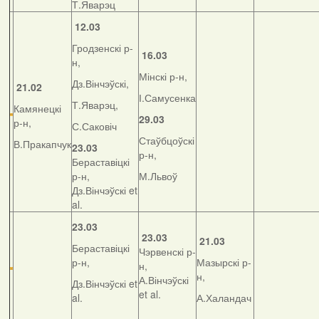
Т.Яварэц
12.03
Гродзенскі р-
16.03
н,
Мінскі р-н,
Дз.Вінчэўскі,
21.02
І.Самусенка
Т.Яварэц,
Камянецкі
29.03
р-н,
С.Саковіч
Стаўбцоўскі
В.Пракапчук
23.03
р-н,
Бераставіцкі
р-н,
М.Львоў
Дз.Вінчэўскі et
al.
23.03
23.03
21.03
Бераставіцкі
Чэрвенскі р-
р-н,
Мазырскі р-
н,
н,
А.Вінчэўскі
Дз.Вінчэўскі et
et al.
al.
А.Халандач