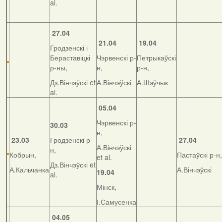
al.
27.04
21.04
19.04
Гродзенскі і
Бераставіцкі
Чэрвенскі р-
Петрыкаўскі
р-ны,
н,
р-н,
Дз.Вінчэўскі et
А.Вінчэўскі
А.Шэўчык
al.
05.04
Чэрвенскі р-
30.03
н,
23.03
Гродзенскі р-
27.04
А.Вінчэўскі
н,
Кобрын,
Пастаўскі р-н,
et al.
Дз.Вінчэўскі et
А.Кальчанка
А.Вінчэўскі
19.04
al.
Мінск,
І.Самусенка
04.05