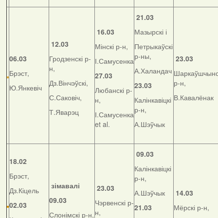
21.03
16.03
Мазырскі і
12.03
Мінскі р-н,
Петрыкаўскі
р-ны,
06.03
Гродзенскі р-
23.03
І.Самусенка
н,
А.Халандач
Брэст,
Шаркаўшчынс
27.03
Дз.Вінчэўскі,
р-н,
23.03
Ю.Янкевіч
Любанскі р-
С.Саковіч,
В.Кавалёнак
н,
Калінкавіцкі
р-н,
Т.Яварэц
І.Самусенка
et al.
А.Шэўчык
09.03
18.02
Калінкавіцкі
Брэст,
р-н,
зімавалі
23.03
Дз.Кіцель
А.Шэўчык
14.03
09.03
Чэрвенскі р-
02.03
21.03
Мёрскі р-н,
н,
Слонімскі р-н,