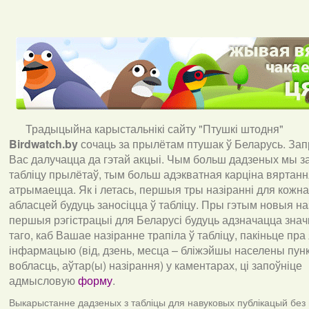
Традыцыйна карыстальнікі сайту "Птушкі штодня"
Birdwatch
.
by
сочаць за прылётам птушак ў Беларусь. За
Вас далучацца да гэтай акцыі. Чым больш дадзеных мы з
табліцу прылётаў, тым больш адэкватная карціна вяртан
атрымаецца. Як і летась, першыя тры назіранні для кожна
абласцей будуць заносіцца ў табліцу. Пры гэтым новыя наз
першыя рэгістрацыі для Беларусі будуць адзначацца знач
таго, каб Вашае назіранне трапіла ў табліцу, пакіньце пра
інфармацыю (від, дзень, месца – бліжэйшы населены пункт
вобласць, аўтар(ы) назірання) у каментарах, ці запоўніце
адмысловую
форму
.
Выкарыстанне дадзеных з табліцы для навуковых публікацый без