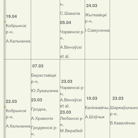
н,
24.03
С.Шакала
Жыткавіцкі
19.04
р-н,
05.04
Кобрынскі
І.Самусенка
р-н,
Чэрвенскі р-
н,
А.Кальчанка
А.Вінчэўскі
et al.
07.03
Бераставіцкі
р-н,
23.03
Чэрвенскі р-
Ю.Лукашэнка
н,
10.03
23.03
23.03
А.Вінчэўскі
22.03
et al.
Калінкавічы,
Шаркаўшчынс
Гродна,
Кобрынскі
23.03
р-н,
р-н,
А.Шэўчык
А.Храмогін
Любанскі р-
В.Кавалёнак
н,
А.Кальчанка
Гродзенскі р-
М.Верабей
н,