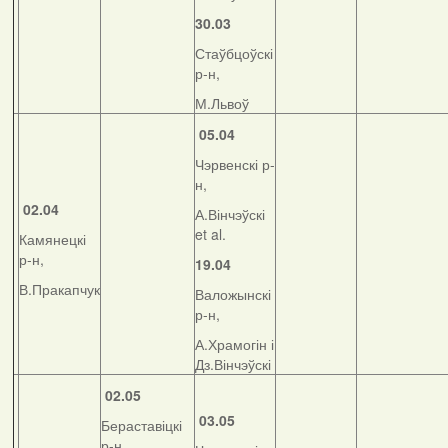
30.03
Стаўбцоўскі
р-н,
М.Львоў
05.04
Чэрвенскі р-
н,
02.04
А.Вінчэўскі
et al.
Камянецкі
р-н,
19.04
В.Пракапчук
Валожынскі
р-н,
А.Храмогін і
Дз.Вінчэўскі
02.05
03.05
Бераставіцкі
р-н,