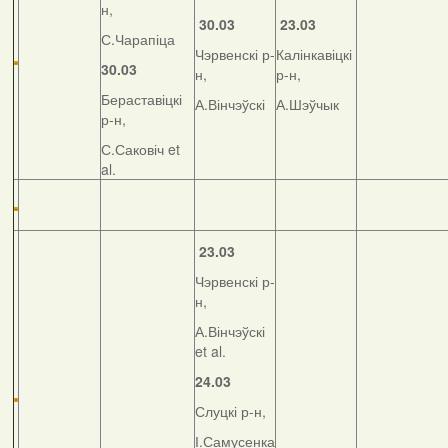
н,
30.03
23.03
С.Чарапіца
Чэрвенскі р-
Калінкавіцкі
30.03
н,
р-н,
Бераставіцкі
А.Вінчэўскі
А.Шэўчык
р-н,
С.Саковіч et
al.
23.03
Чэрвенскі р-
н,
А.Вінчэўскі
et al.
24.03
Слуцкі р-н,
І.Самусенка