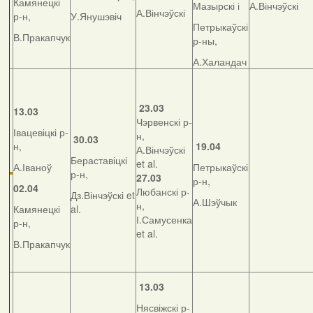
Камянецкі
Мазырскі і
А.Вінчэўскі
А.Вінчэўскі
р-н,
У.Янушэвіч
Петрыкаўскі
В.Пракапчук
р-ны,
А.Халандач
23.03
13.03
Чэрвенскі р-
Івацевіцкі р-
н,
30.03
н,
19.04
А.Вінчэўскі
Бераставіцкі
et al.
А.Іваноў
Петрыкаўскі
р-н,
27.03
р-н,
02.04
Любанскі р-
Дз.Вінчэўскі et
А.Шэўчык
н,
Камянецкі
al.
І.Самусенка
р-н,
et al.
В.Пракапчук
13.03
Нясвіжскі р-