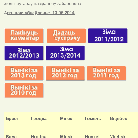
згоды аўтараў назіранняў забаронена.
А
пошняе абнаўленне
:
13.05.2014
Б
рэст
Гродна
Мінск
Гомель
Віцебск
------------
------------
-----------
------------
------------
Brest
Hrodna
Minsk
Homiel
Vitebsk