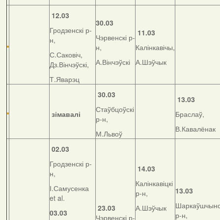
12.03
30.03
Гродзенскі р-
11.03
Чэрвенскі р-
н,
н,
Калінкавічы,
С.Саковіч,
А.Вінчэўскі
А.Шэўчык
Дз.Вінчэўскі,
Т.Яварэц
30.03
13.03
Стаўбцоўскі
зімавалі
Браслаў,
р-н,
В.Кавалёнак
М.Львоў
02.03
Гродзенскі р-
14.03
н,
Калінкавіцкі
І.Самусенка
13.03
р-н,
et al.
Шаркаўшчынс
23.03
А.Шэўчык
03.03
р-н,
Чэрвенскі р-