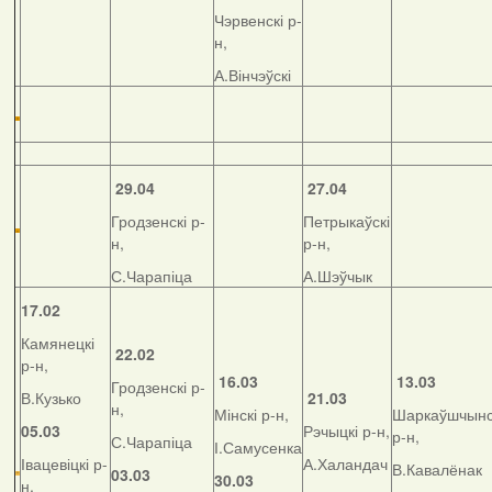
Чэрвенскі р-
н,
А.Вінчэўскі
29.04
27.04
Гродзенскі р-
Петрыкаўскі
н,
р-н,
С.Чарапіца
А.Шэўчык
17.02
Камянецкі
22.02
р-н,
16.03
13.03
Гродзенскі р-
В.Кузько
21.03
н,
Мінскі р-н,
Шаркаўшчынс
05.03
Рэчыцкі р-н,
р-н,
С.Чарапіца
І.Самусенка
Івацевіцкі р-
А.Халандач
В.Кавалёнак
03.03
30.03
н,