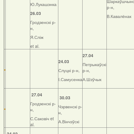
Шаркаўшчынс
Ю.Лукашэнка
р-н,
26.03
В.Кавалёнак
Гродзенскі р-
н,
Я.Сліж
et al.
27.04
24.03
Петрыкаўскі
Слуцкі р-н,
р-н,
І.Самусенка
А.Шэўчык
27.04
30.03
Гродзенскі р-
Чэрвенскі р-
н,
н,
С.Саковіч et
А.Вінчэўскі
al.
24.02