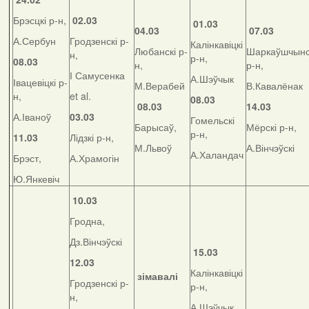
Брэсцкі р-н,
02.03
01.03
04.03
07.03
А.Сербун
Гродзенскі р-
Калінкавіцкі
Любанскі р-
Шаркаўшчынс
н,
р-н,
08.03
н,
р-н,
І Самусенка
А.Шэўчык
Івацевіцкі р-
М.Верабей
В.Кавалёнак
н,
et al.
08.03
08.03
14.03
А.Іваноў
03.03
Гомельскі
Барысаў,
Мёрскі р-н,
р-н,
11.03
Лідзкі р-н,
М.Львоў
А.Вінчэўскі
А.Халандач
Брэст,
А.Храмогін
Ю.Янкевіч
10.03
Гродна,
Дз.Вінчэўскі
15.03
12.03
Калінкавіцкі
зімавалі
Гродзенскі р-
р-н,
н,
А.Шэўчык