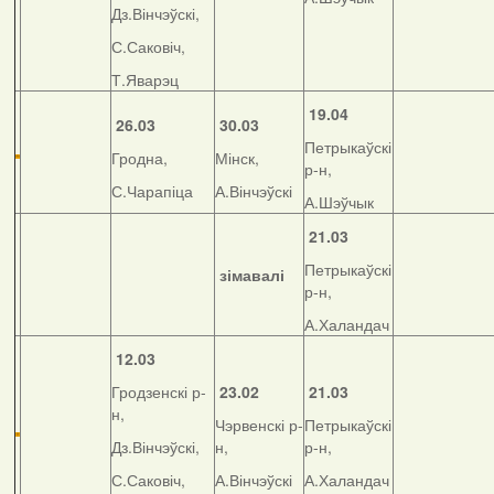
Дз.Вінчэўскі,
С.Саковіч,
Т.Яварэц
19.04
26.03
30.03
Петрыкаўскі
Гродна,
Мінск,
р-н,
С.Чарапіца
А.Вінчэўскі
А.Шэўчык
21.03
Петрыкаўскі
зімавалі
р-н,
А.Халандач
12.03
Гродзенскі р-
23.02
21.03
н,
Чэрвенскі р-
Петрыкаўскі
Дз.Вінчэўскі,
н,
р-н,
С.Саковіч,
А.Вінчэўскі
А.Халандач