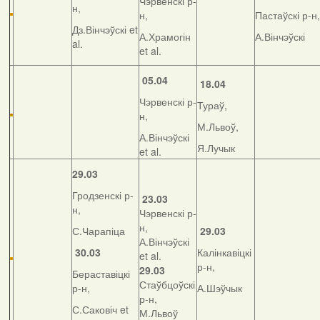
Чэрвенскі р-
н,
н,
Пастаўскі р-н,
Дз.Вінчэўскі et
А.Храмогін
А.Вінчэўскі
al.
et al.
05.04
18.04
Чэрвенскі р-
Тураў,
н,
М.Львоў,
А.Вінчэўскі
Я.Лучык
et al.
29.03
Гродзенскі р-
23.03
н,
Чэрвенскі р-
н,
С.Чарапіца
29.03
А.Вінчэўскі
30.03
Калінкавіцкі
et al.
р-н,
29.03
Бераставіцкі
Стаўбцоўскі
р-н,
А.Шэўчык
р-н,
С.Саковіч et
М.Львоў