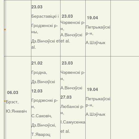
23.03
Бераставіцкі і
23.03
19.04
Чэрвенскі р-
Гродзенскі р-
Петрыкаўскі
н,
ны,
р-н,
А.Вінчэўскі
Дз.Вінчэўскі et
et al.
А.Шэўчык
al.
21.02
23.03
Гродна,
Чэрвенскі р-
н,
Дз.Вінчэўскі
А.Вінчэўскі
19.04
12.03
06.03
27.03
Петрыкаўскі
Гродзеснкі р-
Брэст,
р-н,
н,
Любанскі р-
Ю.Янкевіч
н,
А.Шэўчык
С.Саковіч,
І.Самусенка
Дз.Вінчэўскі,
et al.
Т.Яварэц