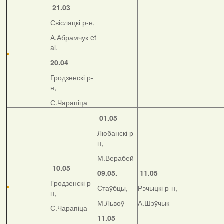
21.03
Свіслацкі р-н,
А.Абрамчук et
al.
20.04
Гродзенскі р-
н,
С.Чарапіца
01.05
Любанскі р-
н,
М.Верабей
10.05
09.05.
11.05
Гродзенскі р-
Стаўбцы,
Рэчыцкі р-н,
н,
М.Львоў
А.Шэўчык
С.Чарапіца
11.05