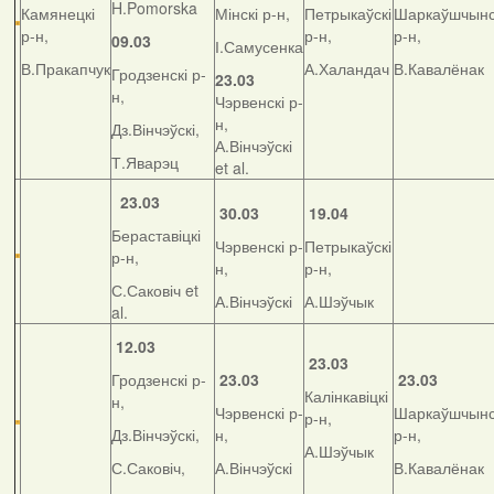
H.Pomorska
Камянецкі
Мінскі р-н,
Петрыкаўскі
Шаркаўшчынс
р-н,
р-н,
р-н,
09.03
І.Самусенка
В.Пракапчук
А.Халандач
В.Кавалёнак
Гродзенскі р-
23.03
н,
Чэрвенскі р-
н,
Дз.Вінчэўскі,
А.Вінчэўскі
Т.Яварэц
et al.
23.03
30.03
19.04
Бераставіцкі
Чэрвенскі р-
Петрыкаўскі
р-н,
н,
р-н,
С.Саковіч et
А.Вінчэўскі
А.Шэўчык
al.
12.03
23.03
Гродзенскі р-
23.03
23.03
Калінкавіцкі
н,
Чэрвенскі р-
Шаркаўшчынс
р-н,
Дз.Вінчэўскі,
н,
р-н,
А.Шэўчык
С.Саковіч,
А.Вінчэўскі
В.Кавалёнак