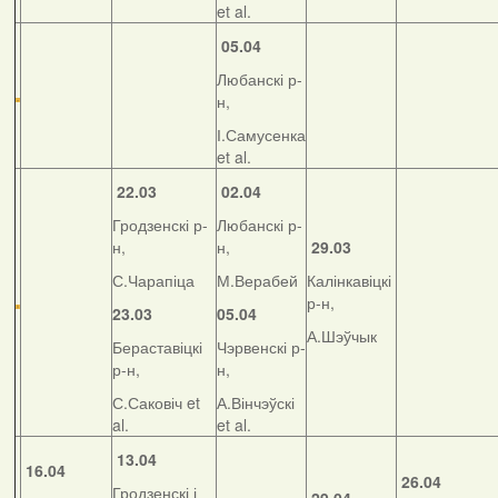
et al.
05.04
Любанскі р-
н,
І.Самусенка
et al.
22.03
02.04
Гродзенскі р-
Любанскі р-
н,
н,
29.03
С.Чарапіца
М.Верабей
Калінкавіцкі
р-н,
23.03
05.04
А.Шэўчык
Бераставіцкі
Чэрвенскі р-
р-н,
н,
С.Саковіч et
А.Вінчэўскі
al.
et al.
13.04
16.04
26.04
Гродзенскі і