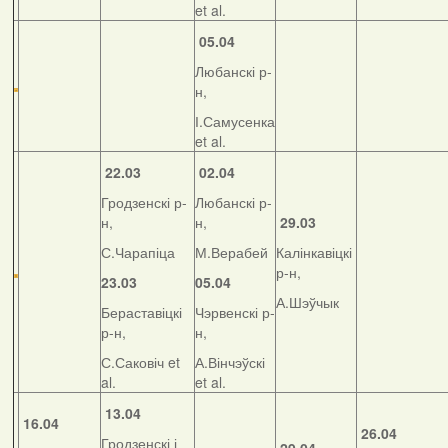
et al.
05.04
Любанскі р-
н,
І.Самусенка
et al.
22.03
02.04
Гродзенскі р-
Любанскі р-
н,
н,
29.03
С.Чарапіца
М.Верабей
Калінкавіцкі
р-н,
23.03
05.04
А.Шэўчык
Бераставіцкі
Чэрвенскі р-
р-н,
н,
С.Саковіч et
А.Вінчэўскі
al.
et al.
13.04
16.04
26.04
Гродзенскі і