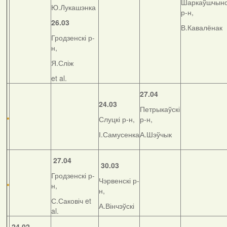
Шаркаўшчынс
Ю.Лукашэнка
р-н,
26.03
В.Кавалёнак
Гродзенскі р-
н,
Я.Сліж
et al.
27.04
24.03
Петрыкаўскі
Слуцкі р-н,
р-н,
І.Самусенка
А.Шэўчык
27.04
30.03
Гродзенскі р-
Чэрвенскі р-
н,
н,
С.Саковіч et
А.Вінчэўскі
al.
24.02