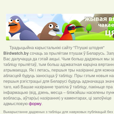
Традыцыйна карыстальнікі сайту "Птушкі штодня"
Birdwatch
.
by
сочаць за прылётам птушак ў Беларусь. За
Вас далучацца да гэтай акцыі. Чым больш дадзеных мы з
табліцу прылётаў, тым больш адэкватная карціна вяртан
атрымаецца. Як і летась, першыя тры назіранні для кожна
абласцей будуць заносіцца ў табліцу. Пры гэтым новыя наз
першыя рэгістрацыі для Беларусі будуць адзначацца знач
таго, каб Вашае назіранне трапіла ў табліцу, пакіньце пра
інфармацыю (від, дзень, месца – бліжэйшы населены пункт
вобласць, аўтар(ы) назірання) у каментарах, ці запоўніце
адмысловую
форму
.
Выкарыстанне дадзеных з табліцы для навуковых публікацый без