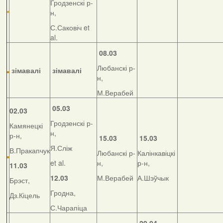
Гродзенскі р-
н,
С.Саковіч et
al.
08.03
Любанскі р-
зімавалі
зімавалі
н,
М.Верабей
05.03
02.03
Гродзенскі р-
Камянецкі
н,
р-н,
15.03
15.03
Я.Сліж
В.Пракапчук
Любанскі р-
Калінкавіцкі
et al.
н,
р-н,
11.03
12.03
М.Верабей
А.Шэўчык
Брэст,
Гродна,
Дз.Кіцель
С.Чарапіца