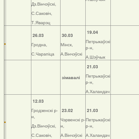
Дз.Вінчэўскі,
С.Саковіч,
Т.Яварэц
19.04
26.03
30.03
Петрыкаўскі
Гродна,
Мінск,
р-н,
С.Чарапіца
А.Вінчэўскі
А.Шэўчык
21.03
Петрыкаўскі
зімавалі
р-н,
А.Халандач
12.03
Гродзенскі р-
23.02
21.03
н,
Чэрвенскі р-
Петрыкаўскі
Дз.Вінчэўскі,
н,
р-н,
С.Саковіч,
А.Вінчэўскі
А.Халандач