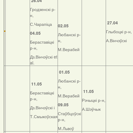
26.04
Гродзенскі р-
н,
27.04
С.Чарапіца
02.05
Глыбоцкі р-н,
04.05
Любанскі р-
н,
А.Вінчэўскі
Бераставіцкі
р-н,
М.Верабей
Дз.Вінчэўскі et
al.
01.05
Любанскі р-
11.05
н,
11.05
Бераставіцкі
М.Верабей
р-н,
Рэчыцкі р-н,
09.05
Дз.Вінчэўскі і
А.Шэўчык
Стаўбцоўскі
Т.Смыкоўская
р-н,
М.Львоў