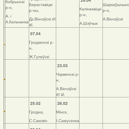
29.04
Кобрынскі
Бераставіцкі
Шаркаўшчынс
р-н,
Калінкавіцкі
р-ны,
р-н,
р-н,
А. і
Дз.Вінчэўскі et
А.Вінчэўскі
А.Кальчанка
А.Шэўчык
al.
07.04
Гродзенскі р-
н,
Ж.Гулеўскі
23.03
Чэрвенскі р-
н,
А.Вінчэўскі
et al.
25.02
26.02
Гродна,
Мінск,
С.Саковіч
І.Самусенка