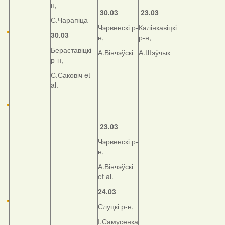
н,
30.03
23.03
С.Чарапіца
Чэрвенскі р-
Калінкавіцкі
30.03
н,
р-н,
Бераставіцкі
А.Вінчэўскі
А.Шэўчык
р-н,
С.Саковіч et
al.
23.03
Чэрвенскі р-
н,
А.Вінчэўскі
et al.
24.03
Слуцкі р-н,
І.Самусенка