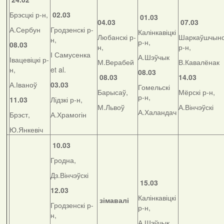
Брэсцкі р-н,
02.03
01.03
04.03
07.03
А.Сербун
Гродзенскі р-
Калінкавіцкі
Любанскі р-
Шаркаўшчынс
н,
р-н,
08.03
н,
р-н,
І Самусенка
А.Шэўчык
Івацевіцкі р-
М.Верабей
В.Кавалёнак
н,
et al.
08.03
08.03
14.03
А.Іваноў
03.03
Гомельскі
Барысаў,
Мёрскі р-н,
р-н,
11.03
Лідзкі р-н,
М.Львоў
А.Вінчэўскі
А.Халандач
Брэст,
А.Храмогін
Ю.Янкевіч
10.03
Гродна,
Дз.Вінчэўскі
15.03
12.03
Калінкавіцкі
зімавалі
Гродзенскі р-
р-н,
н,
А.Шэўчык