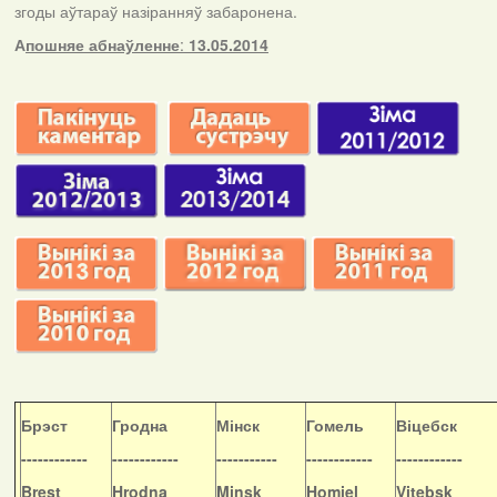
згоды аўтараў назіранняў забаронена.
А
пошняе абнаўленне
:
13.05.2014
Б
рэст
Гродна
Мінск
Гомель
Віцебск
------------
------------
-----------
------------
------------
Brest
Hrodna
Minsk
Homiel
Vitebsk