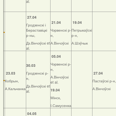
al.
27.04
21.04
19.04
Гродзенскі і
Бераставіцкі
Чэрвенскі р-
Петрыкаўскі
р-ны,
н,
р-н,
Дз.Вінчэўскі et
А.Вінчэўскі
А.Шэўчык
al.
05.04
Чэрвенскі р-
30.03
н,
23.03
Гродзенскі р-
27.04
А.Вінчэўскі
н,
Кобрын,
Пастаўскі р-н,
et al.
Дз.Вінчэўскі et
А.Кальчанка
А.Вінчэўскі
19.04
al.
Мінск,
І.Самусенка
04.05