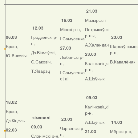
21.03
16.03
Мазырскі і
12.03
Мінскі р-н,
Петрыкаўскі
р-ны,
06.03
Гродзенскі р-
23.03
І.Самусенка
н,
А.Халандач
Брэст,
Шаркаўшчынс
27.03
Дз.Вінчэўскі,
р-н,
23.03
Ю.Янкевіч
Любанскі р-
С.Саковіч,
В.Кавалёнак
н,
Калінкавіцкі
р-н,
Т.Яварэц
І.Самусенка
et al.
А.Шэўчык
09.03
18.02
Калінкавіцкі
Брэст,
р-н,
зімавалі
23.03
Дз.Кіцель
А.Шэўчык
14.03
09.03
Чэрвенскі р-
02.03
21.03
Мёрскі р-н,
н,
Слонімскі р-н,