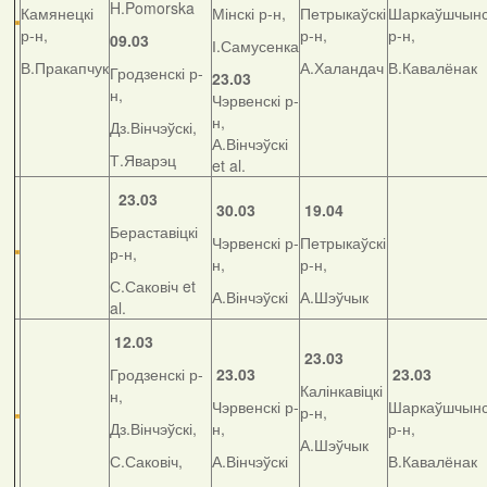
H.Pomorska
Камянецкі
Мінскі р-н,
Петрыкаўскі
Шаркаўшчынс
р-н,
р-н,
р-н,
09.03
І.Самусенка
В.Пракапчук
А.Халандач
В.Кавалёнак
Гродзенскі р-
23.03
н,
Чэрвенскі р-
н,
Дз.Вінчэўскі,
А.Вінчэўскі
Т.Яварэц
et al.
23.03
30.03
19.04
Бераставіцкі
Чэрвенскі р-
Петрыкаўскі
р-н,
н,
р-н,
С.Саковіч et
А.Вінчэўскі
А.Шэўчык
al.
12.03
23.03
Гродзенскі р-
23.03
23.03
Калінкавіцкі
н,
Чэрвенскі р-
Шаркаўшчынс
р-н,
Дз.Вінчэўскі,
н,
р-н,
А.Шэўчык
С.Саковіч,
А.Вінчэўскі
В.Кавалёнак