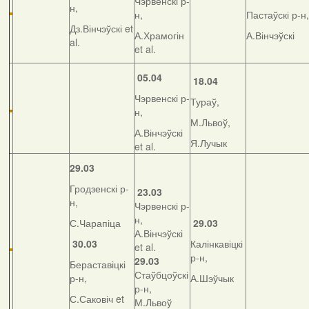
Чэрвенскі р-
н,
н,
Пастаўскі р-н,
Дз.Вінчэўскі et
А.Храмогін
А.Вінчэўскі
al.
et al.
05.04
18.04
Чэрвенскі р-
Тураў,
н,
М.Львоў,
А.Вінчэўскі
Я.Лучык
et al.
29.03
Гродзенскі р-
23.03
н,
Чэрвенскі р-
н,
С.Чарапіца
29.03
А.Вінчэўскі
30.03
Калінкавіцкі
et al.
р-н,
29.03
Бераставіцкі
Стаўбцоўскі
р-н,
А.Шэўчык
р-н,
С.Саковіч et
М.Львоў