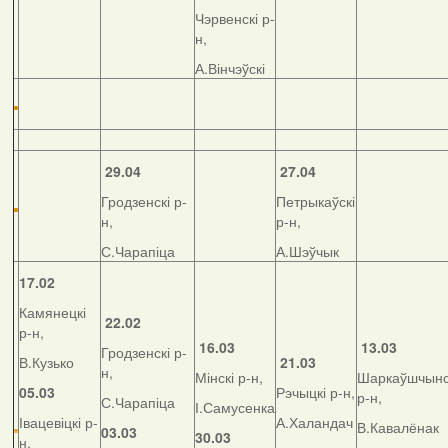
Чэрвенскі р-
н,
А.Вінчэўскі
29.04
27.04
Гродзенскі р-
Петрыкаўскі
н,
р-н,
С.Чарапіца
А.Шэўчык
17.02
Камянецкі
22.02
р-н,
16.03
13.03
Гродзенскі р-
В.Кузько
21.03
н,
Мінскі р-н,
Шаркаўшчынс
05.03
Рэчыцкі р-н,
р-н,
С.Чарапіца
І.Самусенка
Івацевіцкі р-
А.Халандач
В.Кавалёнак
03.03
30.03
н,