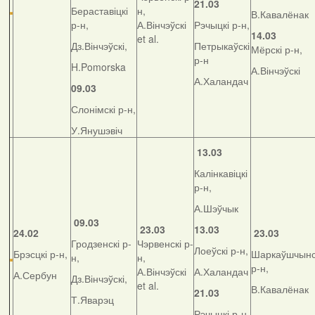
21.03
Бераставіцкі
н,
В.Кавалёнак
р-н,
А.Вінчэўскі
Рэчыцкі р-н,
14.03
et al.
Дз.Вінчэўскі,
Петрыкаўскі
Мёрскі р-н,
р-н
H.Pomorska
А.Вінчэўскі
А.Халандач
09.03
Слонімскі р-н,
У.Янушэвіч
13.03
Калінкавіцкі
р-н,
А.Шэўчык
09.03
23.03
13.03
24.02
23.03
Гродзенскі р-
Чэрвенскі р-
Лоеўскі р-н,
Брэсцкі р-н,
Шаркаўшчынс
н,
н,
р-н,
А.Вінчэўскі
А.Халандач
А.Сербун
Дз.Вінчэўскі,
et al.
В.Кавалёнак
21.03
Т.Яварэц
Рэчыцкі р-н,