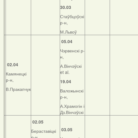
30.03
Стаўбцоўскі
р-н,
М.Львоў
05.04
Чэрвенскі р-
н,
02.04
А.Вінчэўскі
et al.
Камянецкі
р-н,
19.04
В.Пракапчук
Валожынскі
р-н,
А.Храмогін і
Дз.Вінчэўскі
02.05
03.05
Бераставіцкі
р-н,