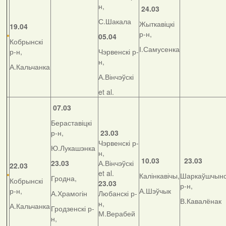
н,
24.03
С.Шакала
Жыткавіцкі
19.04
р-н,
05.04
Кобрынскі
І.Самусенка
р-н,
Чэрвенскі р-
н,
А.Кальчанка
А.Вінчэўскі
et al.
07.03
Бераставіцкі
р-н,
23.03
Чэрвенскі р-
Ю.Лукашэнка
н,
10.03
23.03
23.03
А.Вінчэўскі
22.03
et al.
Калінкавічы,
Шаркаўшчынс
Гродна,
Кобрынскі
23.03
р-н,
р-н,
А.Шэўчык
А.Храмогін
Любанскі р-
В.Кавалёнак
н,
А.Кальчанка
Гродзенскі р-
М.Верабей
н,