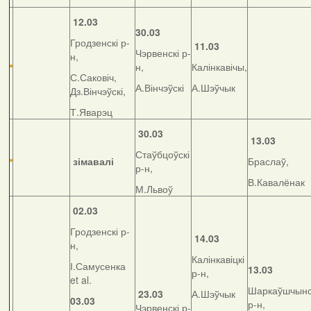
12.03
30.03
Гродзенскі р-
11.03
Чэрвенскі р-
н,
н,
Калінкавічы,
С.Саковіч,
А.Вінчэўскі
А.Шэўчык
Дз.Вінчэўскі,
Т.Яварэц
30.03
13.03
Стаўбцоўскі
зімавалі
Браслаў,
р-н,
В.Кавалёнак
М.Львоў
02.03
Гродзенскі р-
14.03
н,
Калінкавіцкі
І.Самусенка
13.03
р-н,
et al.
Шаркаўшчынс
23.03
А.Шэўчык
03.03
р-н,
Чэрвенскі р-