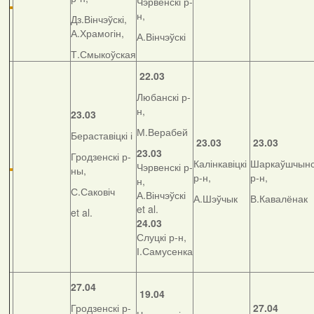
Чэрвенскі р-
н,
Дз.Вінчэўскі,
А.Храмогін,
А.Вінчэўскі
Т.Смыкоўская
22.03
Любанскі р-
н,
23.03
М.Верабей
Бераставіцкі і
23.03
23.03
23.03
Гродзенскі р-
Калінкавіцкі
Шаркаўшчынс
Чэрвенскі р-
ны,
р-н,
р-н,
н,
С.Саковіч
А.Вінчэўскі
А.Шэўчык
В.Кавалёнак
et al.
et al.
24.03
Слуцкі р-н,
І.Самусенка
27.04
19.04
Гродзенскі р-
27.04