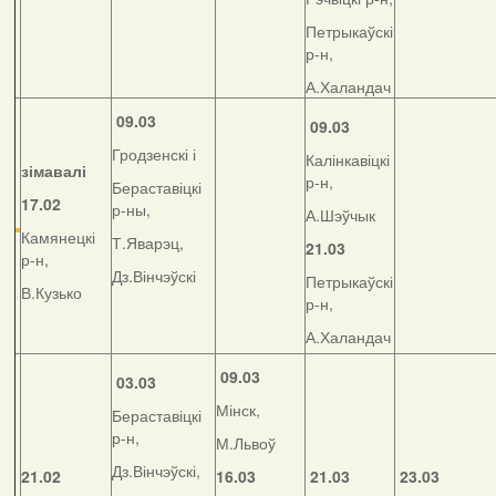
Петрыкаўскі
р-н,
А.Халандач
09.03
09.03
Гродзенскі і
Калінкавіцкі
зімавалі
р-н,
Бераставіцкі
17.02
р-ны,
А.Шэўчык
Камянецкі
Т.Яварэц,
21.03
р-н,
Дз.Вінчэўскі
Петрыкаўскі
В.Кузько
р-н,
А.Халандач
09.03
03.03
Мінск,
Бераставіцкі
р-н,
М.Львоў
Дз.Вінчэўскі,
21.02
16.03
21.03
23.03