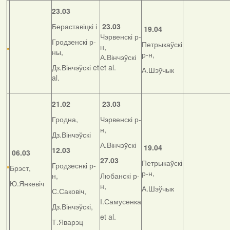
23.03
Бераставіцкі і
23.03
19.04
Чэрвенскі р-
Гродзенскі р-
Петрыкаўскі
н,
ны,
р-н,
А.Вінчэўскі
Дз.Вінчэўскі et
et al.
А.Шэўчык
al.
21.02
23.03
Гродна,
Чэрвенскі р-
н,
Дз.Вінчэўскі
А.Вінчэўскі
19.04
12.03
06.03
27.03
Петрыкаўскі
Гродзеснкі р-
Брэст,
р-н,
н,
Любанскі р-
Ю.Янкевіч
н,
А.Шэўчык
С.Саковіч,
І.Самусенка
Дз.Вінчэўскі,
et al.
Т.Яварэц