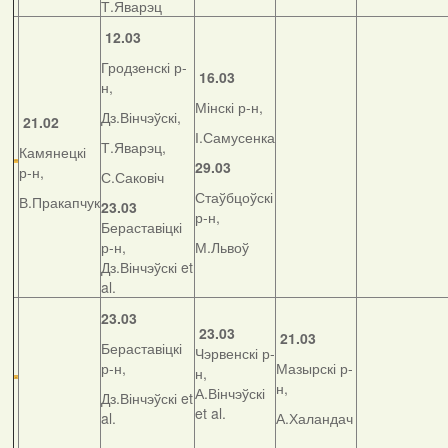
Т.Яварэц
12.03
Гродзенскі р-
16.03
н,
Мінскі р-н,
Дз.Вінчэўскі,
21.02
І.Самусенка
Т.Яварэц,
Камянецкі
29.03
р-н,
С.Саковіч
Стаўбцоўскі
В.Пракапчук
23.03
р-н,
Бераставіцкі
р-н,
М.Львоў
Дз.Вінчэўскі et
al.
23.03
23.03
21.03
Бераставіцкі
Чэрвенскі р-
р-н,
Мазырскі р-
н,
н,
А.Вінчэўскі
Дз.Вінчэўскі et
et al.
al.
А.Халандач