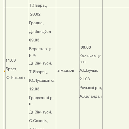
Т.Яварэц
28.02
Гродна,
Дз.Вінчэўскі
09.03
09.03
Бераставіцкі
р-н,
Калінкавіцкі
11.03
р-н,
Дз.Вінчэўскі,
Брэст,
зімавалі
А.Шэўчык
Т.Яварэц,
Ю.Янкевіч
21.03
Ю.Лукашэнка
Рэчыцкі р-н,
12.03
А.Халандач
Гродзенскі р-
н,
Дз.Вінчэўскі,
С.Саковіч,