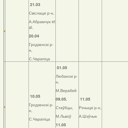
21.03
Свіслацкі р-н,
А.Абрамчук et
al.
20.04
Гродзенскі р-
н,
С.Чарапіца
01.05
Любанскі р-
н,
М.Верабей
10.05
09.05.
11.05
Гродзенскі р-
Стаўбцы,
Рэчыцкі р-н,
н,
М.Львоў
А.Шэўчык
С.Чарапіца
11.05