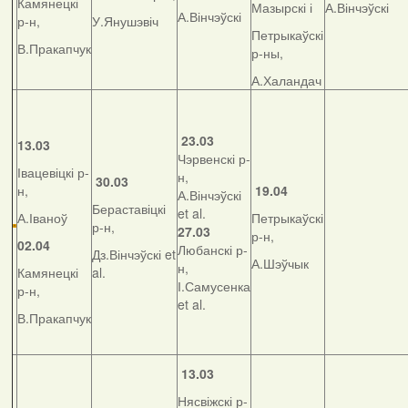
Камянецкі
Мазырскі і
А.Вінчэўскі
А.Вінчэўскі
р-н,
У.Янушэвіч
Петрыкаўскі
В.Пракапчук
р-ны,
А.Халандач
23.03
13.03
Чэрвенскі р-
Івацевіцкі р-
н,
30.03
н,
19.04
А.Вінчэўскі
Бераставіцкі
et al.
А.Іваноў
Петрыкаўскі
р-н,
27.03
р-н,
02.04
Любанскі р-
Дз.Вінчэўскі et
А.Шэўчык
н,
Камянецкі
al.
І.Самусенка
р-н,
et al.
В.Пракапчук
13.03
Нясвіжскі р-