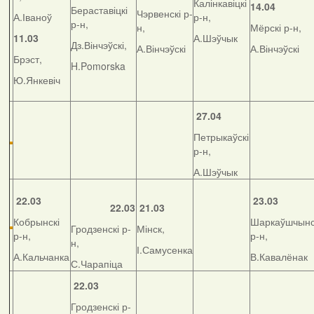
Калінкавіцкі
14.04
Бераставіцкі
Чэрвенскі р-
А.Іваноў
р-н,
р-н,
н,
Мёрскі р-н,
11.03
А.Шэўчык
Дз.Вінчэўскі,
А.Вінчэўскі
А.Вінчэўскі
Брэст,
H.Pomorska
Ю.Янкевіч
27.04
Петрыкаўскі
р-н,
А.Шэўчык
22.03
23.03
22.03
21.03
Кобрынскі
Шаркаўшчынс
Гродзенскі р-
Мінск,
р-н,
р-н,
н,
І.Самусенка
А.Кальчанка
В.Кавалёнак
С.Чарапіца
22.03
Гродзенскі р-