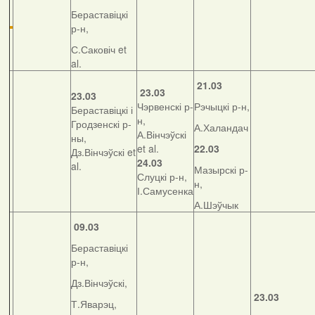
Бераставіцкі
р-н,
С.Саковіч et
al.
21.03
23.03
23.03
Чэрвенскі р-
Рэчыцкі р-н,
Бераставіцкі і
н,
Гродзенскі р-
А.Халандач
А.Вінчэўскі
ны,
et al.
22.03
Дз.Вінчэўскі et
24.03
al.
Мазырскі р-
Слуцкі р-н,
н,
І.Самусенка
А.Шэўчык
09.03
Бераставіцкі
р-н,
Дз.Вінчэўскі,
23.03
Т.Яварэц,