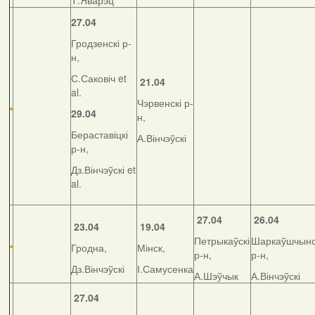
Т.Яварэц
27.04
Гродзенскі р-
н,
С.Саковіч et
21.04
al.
Чэрвенскі р-
29.04
н,
Бераставіцкі
А.Вінчэўскі
р-н,
Дз.Вінчэўскі et
al.
27.04
26.04
23.04
19.04
Петрыкаўскі
Шаркаўшчынс
Гродна,
Мінск,
р-н,
р-н,
Дз.Вінчэўскі
І.Самусенка
А.Шэўчык
А.Вінчэўскі
27.04