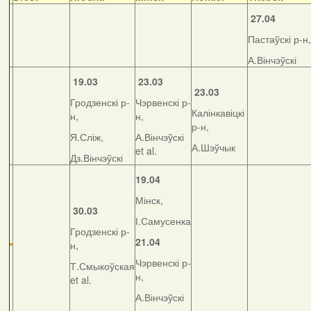
27.04
Пастаўскі р-н,
А.Вінчэўскі
19.03
23.03
23.03
Гродзенскі р-
Чэрвенскі р-
Калінкавіцкі
н,
н,
р-н,
Я.Сліж,
А.Вінчэўскі
А.Шэўчык
et al.
Дз.Вінчэўскі
19.04
Мінск,
30.03
І.Самусенка
Гродзенскі р-
21.04
н,
Чэрвенскі р-
Т.Смыкоўская
н,
et al.
А.Вінчэўскі