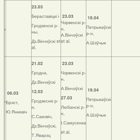
23.03
Бераставіцкі і
23.03
19.04
Чэрвенскі р-
Гродзенскі р-
Петрыкаўскі
н,
ны,
р-н,
А.Вінчэўскі
Дз.Вінчэўскі et
et al.
А.Шэўчык
al.
21.02
23.03
Гродна,
Чэрвенскі р-
н,
Дз.Вінчэўскі
А.Вінчэўскі
19.04
12.03
06.03
27.03
Петрыкаўскі
Гродзеснкі р-
Брэст,
р-н,
н,
Любанскі р-
Ю.Янкевіч
н,
А.Шэўчык
С.Саковіч,
І.Самусенка
Дз.Вінчэўскі,
et al.
Т.Яварэц