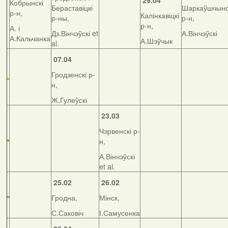
29.04
Кобрынскі
Бераставіцкі
Шаркаўшчынс
р-н,
Калінкавіцкі
р-ны,
р-н,
р-н,
А. і
Дз.Вінчэўскі et
А.Вінчэўскі
А.Кальчанка
А.Шэўчык
al.
07.04
Гродзенскі р-
н,
Ж.Гулеўскі
23.03
Чэрвенскі р-
н,
А.Вінчэўскі
et al.
25.02
26.02
Гродна,
Мінск,
С.Саковіч
І.Самусенка