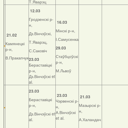
Т.Яварэц
12.03
Гродзенскі р-
16.03
н,
Мінскі р-н,
Дз.Вінчэўскі,
21.02
І.Самусенка
Т.Яварэц,
Камянецкі
29.03
р-н,
С.Саковіч
Стаўбцоўскі
В.Пракапчук
23.03
р-н,
Бераставіцкі
р-н,
М.Львоў
Дз.Вінчэўскі et
al.
23.03
23.03
21.03
Бераставіцкі
Чэрвенскі р-
р-н,
Мазырскі р-
н,
н,
А.Вінчэўскі
Дз.Вінчэўскі et
et al.
al.
А.Халандач