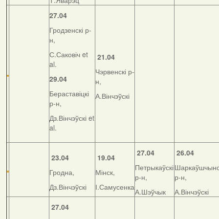
Т.Яварэц
27.04
Гродзенскі р-
н,
С.Саковіч et
21.04
al.
Чэрвенскі р-
29.04
н,
Бераставіцкі
А.Вінчэўскі
р-н,
Дз.Вінчэўскі et
al.
27.04
26.04
23.04
19.04
Петрыкаўскі
Шаркаўшчынс
Гродна,
Мінск,
р-н,
р-н,
Дз.Вінчэўскі
І.Самусенка
А.Шэўчык
А.Вінчэўскі
27.04