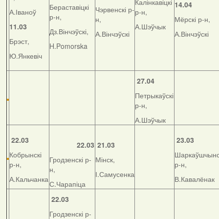
Калінкавіцкі
14.04
Бераставіцкі
Чэрвенскі р-
А.Іваноў
р-н,
р-н,
н,
Мёрскі р-н,
11.03
А.Шэўчык
Дз.Вінчэўскі,
А.Вінчэўскі
А.Вінчэўскі
Брэст,
H.Pomorska
Ю.Янкевіч
27.04
Петрыкаўскі
р-н,
А.Шэўчык
22.03
23.03
22.03
21.03
Кобрынскі
Шаркаўшчынс
Гродзенскі р-
Мінск,
р-н,
р-н,
н,
І.Самусенка
А.Кальчанка
В.Кавалёнак
С.Чарапіца
22.03
Гродзенскі р-