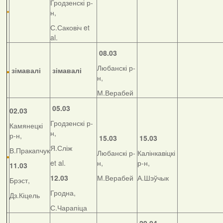
Гродзенскі р-
н,
С.Саковіч et
al.
08.03
Любанскі р-
зімавалі
зімавалі
н,
М.Верабей
05.03
02.03
Гродзенскі р-
Камянецкі
н,
р-н,
15.03
15.03
Я.Сліж
В.Пракапчук
Любанскі р-
Калінкавіцкі
et al.
н,
р-н,
11.03
12.03
М.Верабей
А.Шэўчык
Брэст,
Гродна,
Дз.Кіцель
С.Чарапіца