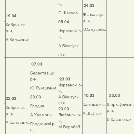
н,
24.03
С.Шакала
Жыткавіцкі
19.04
р-н,
05.04
Кобрынскі
І.Самусенка
р-н,
Чэрвенскі р-
н,
А.Кальчанка
А.Вінчэўскі
et al.
07.03
Бераставіцкі
р-н,
23.03
Чэрвенскі р-
Ю.Лукашэнка
н,
10.03
23.03
23.03
А.Вінчэўскі
22.03
et al.
Калінкавічы,
Шаркаўшчынс
Гродна,
Кобрынскі
23.03
р-н,
р-н,
А.Шэўчык
А.Храмогін
Любанскі р-
В.Кавалёнак
н,
А.Кальчанка
Гродзенскі р-
М.Верабей
н,