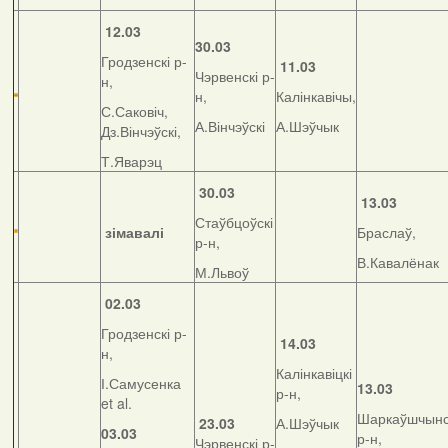
12.03
30.03
Гродзенскі р-
11.03
Чэрвенскі р-
н,
н,
Калінкавічы,
С.Саковіч,
А.Вінчэўскі
А.Шэўчык
Дз.Вінчэўскі,
Т.Яварэц
30.03
13.03
Стаўбцоўскі
зімавалі
Браслаў,
р-н,
В.Кавалёнак
М.Львоў
02.03
Гродзенскі р-
14.03
н,
Калінкавіцкі
І.Самусенка
13.03
р-н,
et al.
Шаркаўшчынс
23.03
А.Шэўчык
03.03
р-н,
Чэрвенскі р-