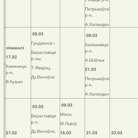
Петрыкаўскі
р-н,
А.Халандач
09.03
09.03
Гродзенскі і
Калінкавіцкі
зімавалі
р-н,
Бераставіцкі
17.02
р-ны,
А.Шэўчык
Камянецкі
Т.Яварэц,
21.03
р-н,
Дз.Вінчэўскі
Петрыкаўскі
В.Кузько
р-н,
А.Халандач
09.03
03.03
Мінск,
Бераставіцкі
р-н,
М.Львоў
Дз.Вінчэўскі,
21.02
16.03
21.03
23.03