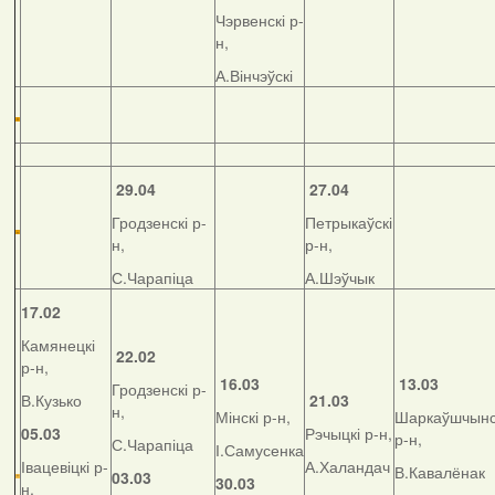
Чэрвенскі р-
н,
А.Вінчэўскі
29.04
27.04
Гродзенскі р-
Петрыкаўскі
н,
р-н,
С.Чарапіца
А.Шэўчык
17.02
Камянецкі
22.02
р-н,
16.03
13.03
Гродзенскі р-
В.Кузько
21.03
н,
Мінскі р-н,
Шаркаўшчынс
05.03
Рэчыцкі р-н,
р-н,
С.Чарапіца
І.Самусенка
Івацевіцкі р-
А.Халандач
В.Кавалёнак
03.03
30.03
н,