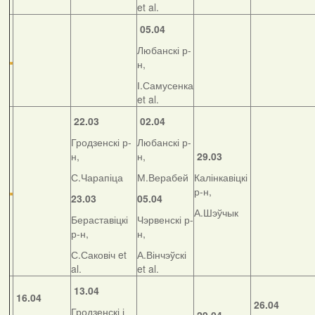
et al.
05.04
Любанскі р-
н,
І.Самусенка
et al.
22.03
02.04
Гродзенскі р-
Любанскі р-
н,
н,
29.03
С.Чарапіца
М.Верабей
Калінкавіцкі
р-н,
23.03
05.04
А.Шэўчык
Бераставіцкі
Чэрвенскі р-
р-н,
н,
С.Саковіч et
А.Вінчэўскі
al.
et al.
13.04
16.04
26.04
Гродзенскі і