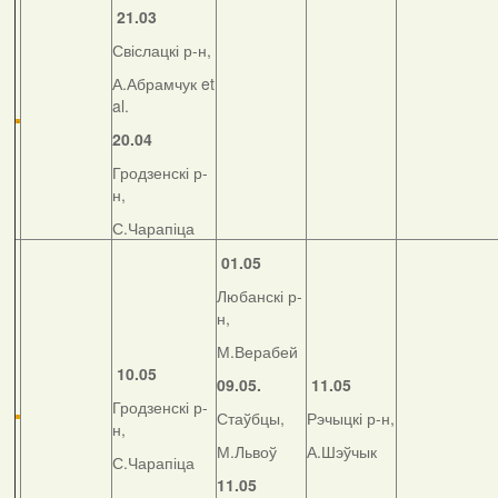
21.03
Свіслацкі р-н,
А.Абрамчук et
al.
20.04
Гродзенскі р-
н,
С.Чарапіца
01.05
Любанскі р-
н,
М.Верабей
10.05
09.05.
11.05
Гродзенскі р-
Стаўбцы,
Рэчыцкі р-н,
н,
М.Львоў
А.Шэўчык
С.Чарапіца
11.05