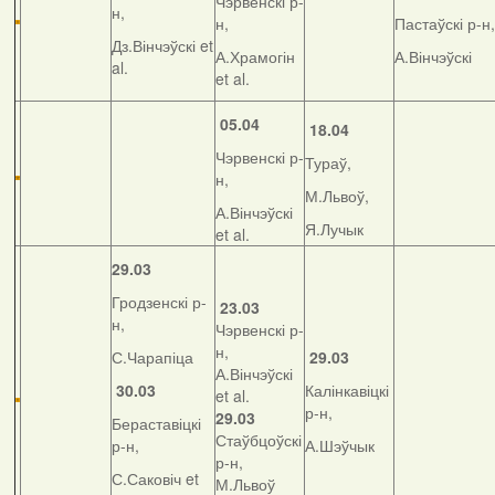
Чэрвенскі р-
н,
н,
Пастаўскі р-н,
Дз.Вінчэўскі et
А.Храмогін
А.Вінчэўскі
al.
et al.
05.04
18.04
Чэрвенскі р-
Тураў,
н,
М.Львоў,
А.Вінчэўскі
Я.Лучык
et al.
29.03
Гродзенскі р-
23.03
н,
Чэрвенскі р-
н,
С.Чарапіца
29.03
А.Вінчэўскі
30.03
Калінкавіцкі
et al.
р-н,
29.03
Бераставіцкі
Стаўбцоўскі
р-н,
А.Шэўчык
р-н,
С.Саковіч et
М.Львоў