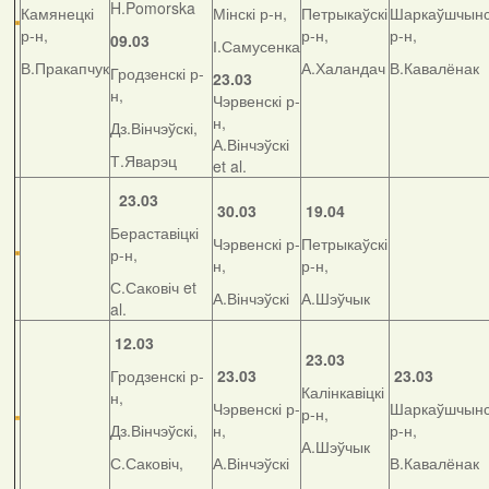
H.Pomorska
Камянецкі
Мінскі р-н,
Петрыкаўскі
Шаркаўшчынс
р-н,
р-н,
р-н,
09.03
І.Самусенка
В.Пракапчук
А.Халандач
В.Кавалёнак
Гродзенскі р-
23.03
н,
Чэрвенскі р-
н,
Дз.Вінчэўскі,
А.Вінчэўскі
Т.Яварэц
et al.
23.03
30.03
19.04
Бераставіцкі
Чэрвенскі р-
Петрыкаўскі
р-н,
н,
р-н,
С.Саковіч et
А.Вінчэўскі
А.Шэўчык
al.
12.03
23.03
Гродзенскі р-
23.03
23.03
Калінкавіцкі
н,
Чэрвенскі р-
Шаркаўшчынс
р-н,
Дз.Вінчэўскі,
н,
р-н,
А.Шэўчык
С.Саковіч,
А.Вінчэўскі
В.Кавалёнак