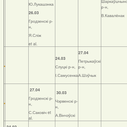
Шаркаўшчынс
Ю.Лукашэнка
р-н,
26.03
В.Кавалёнак
Гродзенскі р-
н,
Я.Сліж
et al.
27.04
24.03
Петрыкаўскі
Слуцкі р-н,
р-н,
І.Самусенка
А.Шэўчык
27.04
30.03
Гродзенскі р-
Чэрвенскі р-
н,
н,
С.Саковіч et
А.Вінчэўскі
al.
24.02