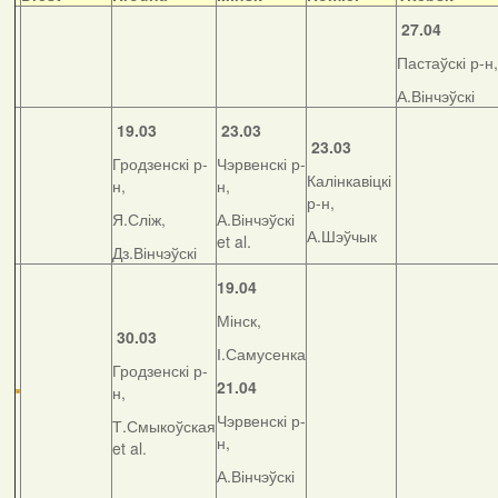
27.04
Пастаўскі р-н,
А.Вінчэўскі
19.03
23.03
23.03
Гродзенскі р-
Чэрвенскі р-
Калінкавіцкі
н,
н,
р-н,
Я.Сліж,
А.Вінчэўскі
А.Шэўчык
et al.
Дз.Вінчэўскі
19.04
Мінск,
30.03
І.Самусенка
Гродзенскі р-
21.04
н,
Чэрвенскі р-
Т.Смыкоўская
н,
et al.
А.Вінчэўскі