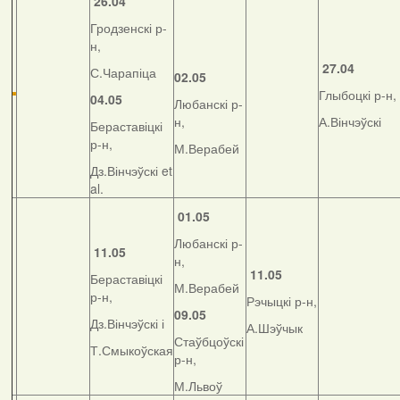
26.04
Гродзенскі р-
н,
27.04
С.Чарапіца
02.05
Глыбоцкі р-н,
04.05
Любанскі р-
н,
А.Вінчэўскі
Бераставіцкі
р-н,
М.Верабей
Дз.Вінчэўскі et
al.
01.05
Любанскі р-
11.05
н,
11.05
Бераставіцкі
М.Верабей
р-н,
Рэчыцкі р-н,
09.05
Дз.Вінчэўскі і
А.Шэўчык
Стаўбцоўскі
Т.Смыкоўская
р-н,
М.Львоў