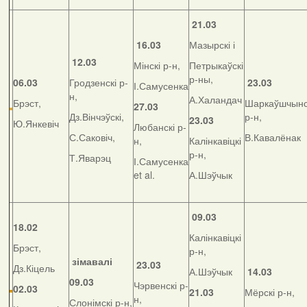
21.03
16.03
Мазырскі і
12.03
Мінскі р-н,
Петрыкаўскі
р-ны,
06.03
Гродзенскі р-
23.03
І.Самусенка
н,
А.Халандач
Брэст,
Шаркаўшчынс
27.03
Дз.Вінчэўскі,
р-н,
23.03
Ю.Янкевіч
Любанскі р-
С.Саковіч,
В.Кавалёнак
н,
Калінкавіцкі
р-н,
Т.Яварэц
І.Самусенка
et al.
А.Шэўчык
09.03
18.02
Калінкавіцкі
Брэст,
р-н,
зімавалі
23.03
Дз.Кіцель
А.Шэўчык
14.03
09.03
Чэрвенскі р-
02.03
21.03
Мёрскі р-н,
н,
Слонімскі р-н,