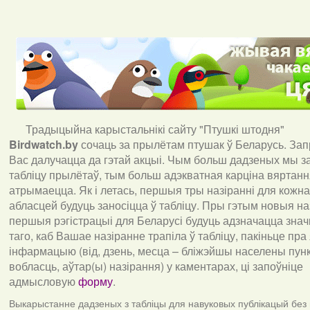
Традыцыйна карыстальнікі сайту "Птушкі штодня"
Birdwatch
.
by
сочаць за прылётам птушак ў Беларусь. За
Вас далучацца да гэтай акцыі. Чым больш дадзеных мы з
табліцу прылётаў, тым больш адэкватная карціна вяртан
атрымаецца. Як і летась, першыя тры назіранні для кожна
абласцей будуць заносіцца ў табліцу. Пры гэтым новыя наз
першыя рэгістрацыі для Беларусі будуць адзначацца знач
таго, каб Вашае назіранне трапіла ў табліцу, пакіньце пра
інфармацыю (від, дзень, месца – бліжэйшы населены пункт
вобласць, аўтар(ы) назірання) у каментарах, ці запоўніце
адмысловую
форму
.
Выкарыстанне дадзеных з табліцы для навуковых публікацый без