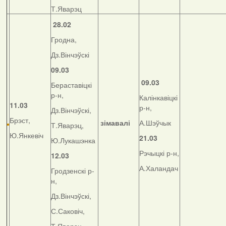
Т.Яварэц
28.02
Гродна,
Дз.Вінчэўскі
09.03
09.03
Бераставіцкі
р-н,
Калінкавіцкі
11.03
р-н,
Дз.Вінчэўскі,
Брэст,
зімавалі
А.Шэўчык
Т.Яварэц,
Ю.Янкевіч
21.03
Ю.Лукашэнка
Рэчыцкі р-н,
12.03
А.Халандач
Гродзенскі р-
н,
Дз.Вінчэўскі,
С.Саковіч,