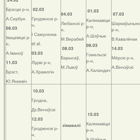
Брэсцкі р-н,
02.03
01.03
04.03
07.03
А.Сербун
Гродзенскі р-
Калінкавіцкі
Любанскі р-
Шаркаўшчынс
н,
р-н,
08.03
н,
р-н,
І Самусенка
А.Шэўчык
Івацевіцкі р-
М.Верабей
В.Кавалёнак
н,
et al.
08.03
08.03
14.03
А.Іваноў
03.03
Гомельскі
Барысаў,
Мёрскі р-н,
р-н,
11.03
Лідзкі р-н,
М.Львоў
А.Вінчэўскі
А.Халандач
Брэст,
А.Храмогін
Ю.Янкевіч
10.03
Гродна,
Дз.Вінчэўскі
15.03
12.03
Калінкавіцкі
зімавалі
Гродзенскі р-
р-н,
н,
А.Шэўчык