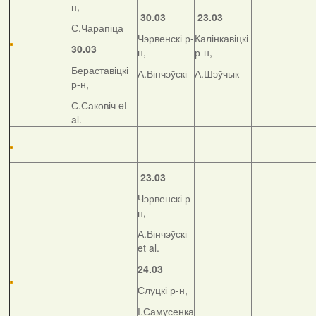
н,
30.03
23.03
С.Чарапіца
Чэрвенскі р-
Калінкавіцкі
30.03
н,
р-н,
Бераставіцкі
А.Вінчэўскі
А.Шэўчык
р-н,
С.Саковіч et
al.
23.03
Чэрвенскі р-
н,
А.Вінчэўскі
et al.
24.03
Слуцкі р-н,
І.Самусенка