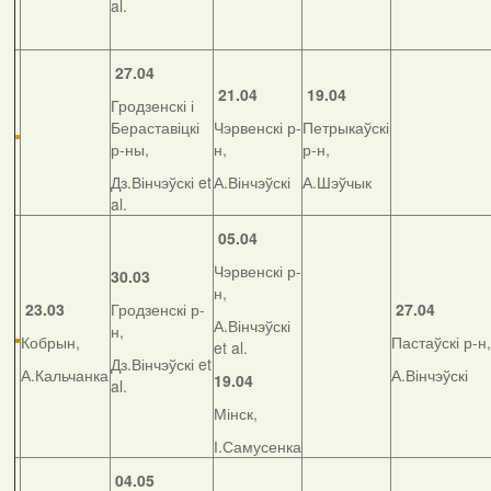
al.
27.04
21.04
19.04
Гродзенскі і
Бераставіцкі
Чэрвенскі р-
Петрыкаўскі
р-ны,
н,
р-н,
Дз.Вінчэўскі et
А.Вінчэўскі
А.Шэўчык
al.
05.04
Чэрвенскі р-
30.03
н,
23.03
Гродзенскі р-
27.04
А.Вінчэўскі
н,
Кобрын,
Пастаўскі р-н,
et al.
Дз.Вінчэўскі et
А.Кальчанка
А.Вінчэўскі
19.04
al.
Мінск,
І.Самусенка
04.05