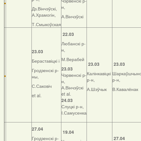
Чэрвенскі р-
н,
Дз.Вінчэўскі,
А.Храмогін,
А.Вінчэўскі
Т.Смыкоўская
22.03
Любанскі р-
н,
23.03
М.Верабей
Бераставіцкі і
23.03
23.03
23.03
Гродзенскі р-
Калінкавіцкі
Шаркаўшчынс
Чэрвенскі р-
ны,
р-н,
р-н,
н,
С.Саковіч
А.Вінчэўскі
А.Шэўчык
В.Кавалёнак
et al.
et al.
24.03
Слуцкі р-н,
І.Самусенка
27.04
19.04
Гродзенскі р-
27.04