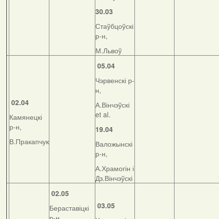
30.03
Стаўбцоўскі
р-н,
М.Львоў
05.04
Чэрвенскі р-
н,
02.04
А.Вінчэўскі
et al.
Камянецкі
р-н,
19.04
В.Пракапчук
Валожынскі
р-н,
А.Храмогін і
Дз.Вінчэўскі
02.05
03.05
Бераставіцкі
р-н,