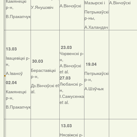
Камянецкі
Мазырскі і
А.Вінчэўскі
А.Вінчэўскі
р-н,
У.Янушэвіч
Петрыкаўскі
В.Пракапчук
р-ны,
А.Халандач
23.03
13.03
Чэрвенскі р-
Івацевіцкі р-
н,
30.03
н,
19.04
А.Вінчэўскі
Бераставіцкі
et al.
А.Іваноў
Петрыкаўскі
р-н,
27.03
р-н,
02.04
Любанскі р-
Дз.Вінчэўскі et
А.Шэўчык
н,
Камянецкі
al.
І.Самусенка
р-н,
et al.
В.Пракапчук
13.03
Нясвіжскі р-