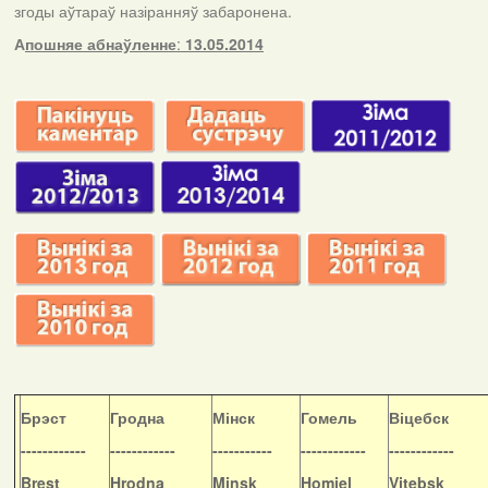
згоды аўтараў назіранняў забаронена.
А
пошняе абнаўленне
:
13.05.2014
Б
рэст
Гродна
Мінск
Гомель
Віцебск
------------
------------
-----------
------------
------------
Brest
Hrodna
Minsk
Homiel
Vitebsk