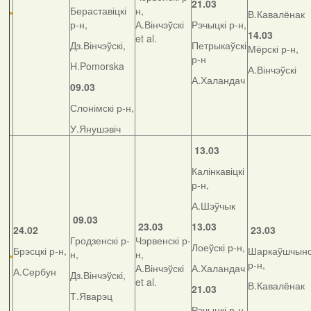
21.03
Бераставіцкі
н,
В.Кавалёнак
р-н,
А.Вінчэўскі
Рэчыцкі р-н,
14.03
et al.
Дз.Вінчэўскі,
Петрыкаўскі
Мёрскі р-н,
р-н
H.Pomorska
А.Вінчэўскі
А.Халандач
09.03
Слонімскі р-н,
У.Янушэвіч
13.03
Калінкавіцкі
р-н,
А.Шэўчык
09.03
23.03
13.03
24.02
23.03
Гродзенскі р-
Чэрвенскі р-
Лоеўскі р-н,
Брэсцкі р-н,
Шаркаўшчынс
н,
н,
р-н,
А.Вінчэўскі
А.Халандач
А.Сербун
Дз.Вінчэўскі,
et al.
В.Кавалёнак
21.03
Т.Яварэц
Рэчыцкі р-н,