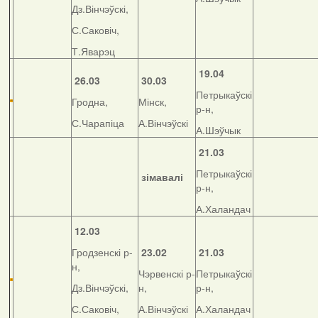
Дз.Вінчэўскі,
С.Саковіч,
Т.Яварэц
19.04
26.03
30.03
Петрыкаўскі
Гродна,
Мінск,
р-н,
С.Чарапіца
А.Вінчэўскі
А.Шэўчык
21.03
Петрыкаўскі
зімавалі
р-н,
А.Халандач
12.03
Гродзенскі р-
23.02
21.03
н,
Чэрвенскі р-
Петрыкаўскі
Дз.Вінчэўскі,
н,
р-н,
С.Саковіч,
А.Вінчэўскі
А.Халандач